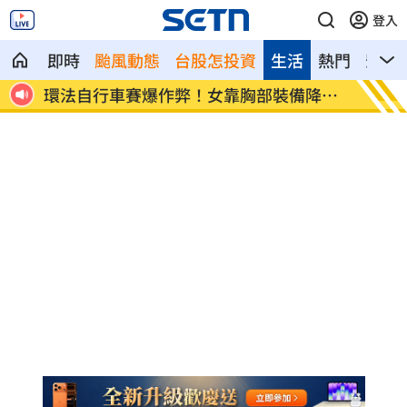
登入
即時
颱風動態
台股怎投資
生活
熱門
影音
裝備降風
學霸牙醫槓離職員工 為3萬筆電互告慘勝
俄