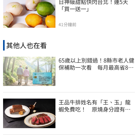
日神級甜點快閃台北！連5天
「買一送一」
41分鐘前
其他人也在看
65歲以上別錯過！8縣市老人健
保補助一次看 每月最高省826
元
王品牛排姓名有「王、玉」龍
蝦免費吃！ 原燒身分證有
「8」招待海鮮