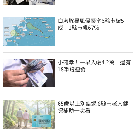
白海豚暴風侵襲率6縣市破5
成！1縣市飆67%
小確幸！一早入帳4.2萬　還有
18筆錢連發
65歲以上別錯過 8縣市老人健
保補助一次看