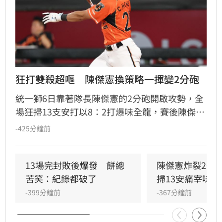
狂打雙殺超嘔　陳傑憲換策略一揮變2分砲
統一獅6日靠著隊長陳傑憲的2分砲開啟攻勢，全
場狂掃13支安打以8：2打爆味全龍，賽後陳傑憲
透露因為上週末自己擊出太多雙殺，當時上場只
-425分鐘前
想著不要再打滾地球，沒想到最後一掃變成打破
僵局的全壘打。
13場完封敗後爆發　餅總
陳傑憲炸裂2分
苦笑：紀錄都破了
掃13安痛宰味全
-399分鐘前
-367分鐘前