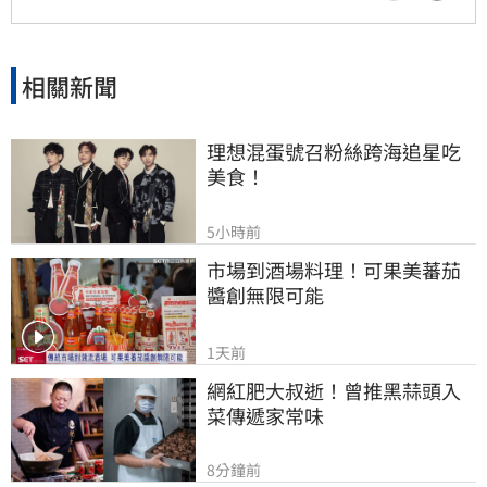
相關新聞
理想混蛋號召粉絲跨海追星吃
美食！
5小時前
市場到酒場料理！可果美蕃茄
醬創無限可能
1天前
網紅肥大叔逝！曾推黑蒜頭入
菜傳遞家常味
8分鐘前