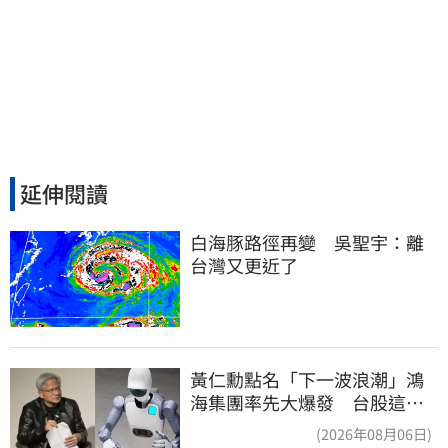
延伸閱讀
白海豚路徑再變　吳聖宇：離
台灣又更近了
黃仁勳點名「下一波浪潮」鴻
海集團率先大爆發 台股這族
群全面噴出
(2026年08月06日)