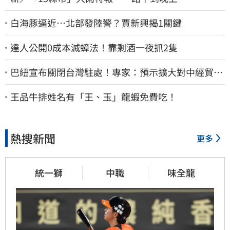
白海豚逼近…北部發陸警？賈新興揭1關鍵
達人公開0成本滅蟑法！靠剩酒一夜抓2隻
巴紐宣布關閉台灣駐處！專家：預示擴大對中經貿合
作
王品牛排姓名有「王、玉」龍蝦免費吃！
熱搜新聞
更多
統一獅
中職
味全龍