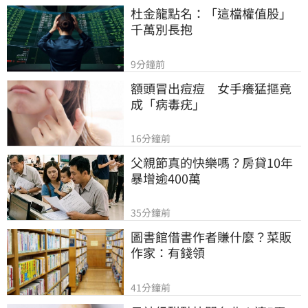
杜金龍點名：「這檔權值股」
千萬別長抱
9分鐘前
額頭冒出痘痘　女手癢猛摳竟
成「病毒疣」
16分鐘前
父親節真的快樂嗎？房貸10年
暴增逾400萬
35分鐘前
圖書館借書作者賺什麼？菜販
作家：有錢領
41分鐘前