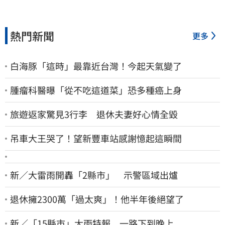
熱門新聞
更多
白海豚「這時」最靠近台灣！今起天氣變了
腫瘤科醫曝「從不吃這道菜」恐多種癌上身
旅遊返家驚見3行李 退休夫妻好心情全毀
吊車大王哭了！望新豐車站感謝憶起這瞬間
新／大雷雨開轟「2縣市」 示警區域出爐
退休擁2300萬「過太爽」！他半年後絕望了
新／「15縣市」大雨特報 一路下到晚上