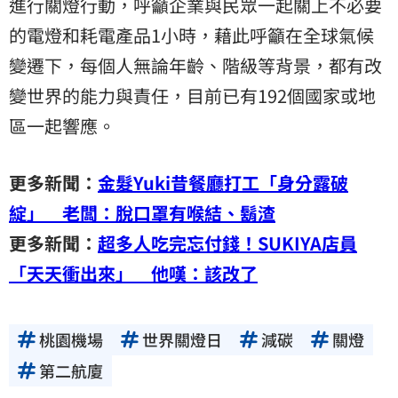
進行關燈行動，呼籲企業與民眾一起關上不必要
的電燈和耗電產品1小時，藉此呼籲在全球氣候
變遷下，每個人無論年齡、階級等背景，都有改
變世界的能力與責任，目前已有192個國家或地
區一起響應。
更多新聞：
金髮Yuki昔餐廳打工「身分露破
綻」 老闆：脫口罩有喉結、鬍渣
更多新聞：
超多人吃完忘付錢！SUKIYA店員
「天天衝出來」 他嘆：該改了
桃園機場
世界關燈日
減碳
關燈
第二航廈