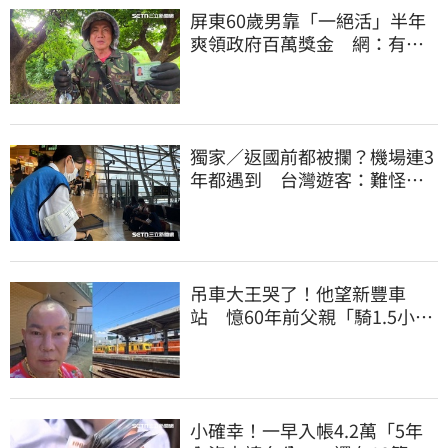
屏東60歲男靠「一絕活」半年
爽領政府百萬獎金 網：有人
要組隊賺錢嗎？
獨家／返國前都被攔？機場連3
年都遇到 台灣遊客：難怪日
本觀光這麼強
吊車大王哭了！他望新豐車
站 憶60年前父親「騎1.5小時
單車載他圓夢」
小確幸！一早入帳4.2萬「5年