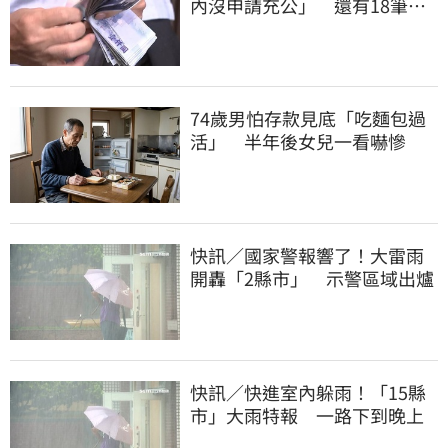
內沒申請充公」 還有18筆錢
連發到8月底
74歲男怕存款見底「吃麵包過
活」 半年後女兒一看嚇慘
快訊／國家警報響了！大雷雨
開轟「2縣市」 示警區域出爐
快訊／快進室內躲雨！「15縣
市」大雨特報 一路下到晚上