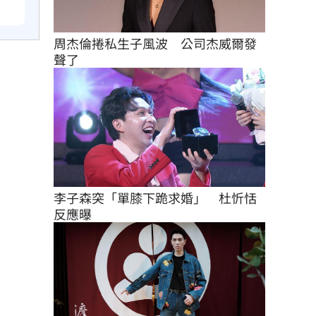
周杰倫捲私生子風波　公司杰威爾發
聲了
李子森突「單膝下跪求婚」　杜忻恬
反應曝