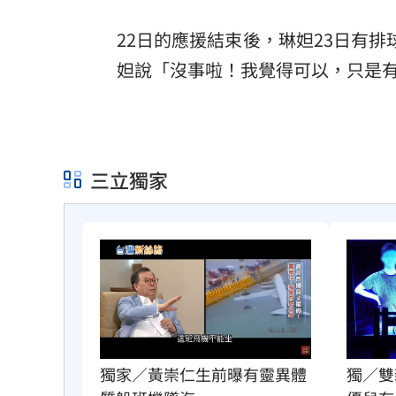
22日的應援結束後，琳妲23日有
妲說「沒事啦！我覺得可以，只是
三立獨家
獨家／黃崇仁生前曝有靈異體
獨／雙