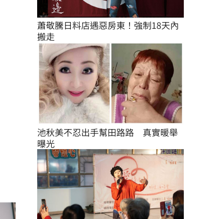
蕭敬騰日料店遇惡房東！強制18天內
搬走
池秋美不忍出手幫田路路　真實暖舉
曝光