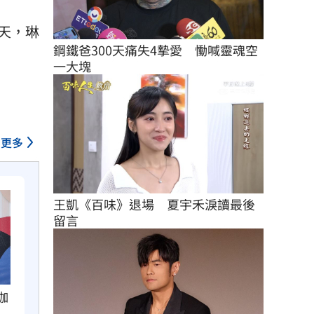
3天，琳
鋼鐵爸300天痛失4摯愛　慟喊靈魂空
一大塊
更多
王凱《百味》退場　夏宇禾淚讀最後
留言
咖