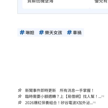
質躲班機墜海
優兒有
琳妲
樂天女孩
車禍
新聞事件即時更新 所有消息一手掌握！
臨時需要小額週轉？上【易借網】找人幫！...
PR
2026爆紅保養組合！矽谷電波X加外泌...
PR