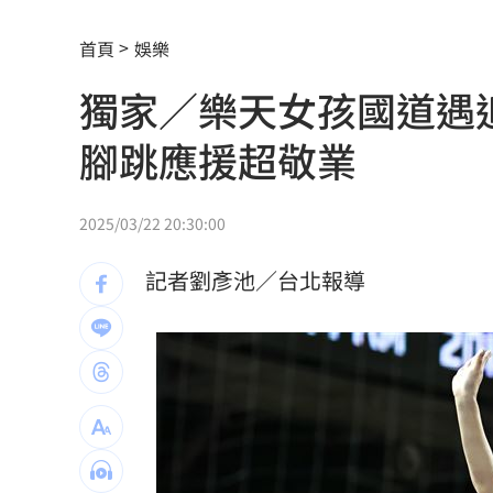
台男星轉戰直播 面試8次遭嗆：以為多
首頁
娛樂
小說家38歲財富自由！靠1張表算出退休
獨家／樂天女孩國道遇
全聯、萬家福防空演習「暫停電子支付
腳跳應援超敬業
起司進口狂飆2.3倍！農業部帶頭拚國產
淡出16年拒復出拍戲 姜厚任轟中國劇
2025/03/22 20:30:00
淡江大橋今晚8時起封橋 封閉範圍一次
記者劉彥池／台北報導
林庭謙正式加盟台新戰神 簽下複數年
漢光42／後備動員！同心36號召集令發
盧秀燕甩鍋扯台南 黃偉哲「2問題」打
水中熱舞翻轉爆意外 李雅英當場失控