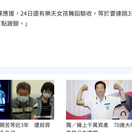
排球應援，24日還有樂天女孩舞蹈驗收，等於要連跳
有點跛腳。」
親苦等近3年　遭殺資
獨／擁上千萬資產　70歲大