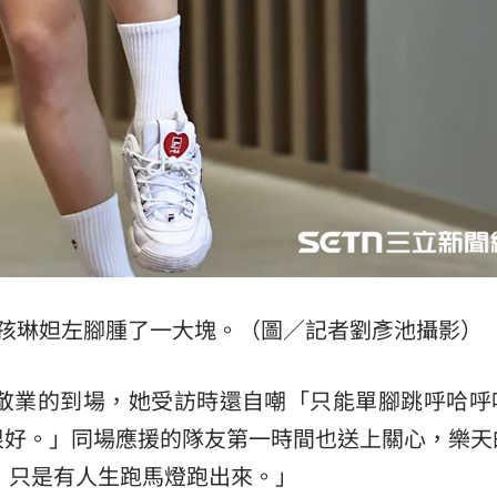
女孩琳妲左腳腫了一大塊。（圖／記者劉彥池攝影）
仍敬業的到場，她受訪時還自嘲「只能單腳跳呼哈呼
很好。」同場應援的隊友第一時間也送上關心，樂天
e，只是有人生跑馬燈跑出來。」