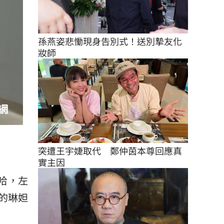
孫燕姿悲慟現身告別式！送別摯友化
妝師
突遭王宇婕取代　鄭仲茵本尊回應真
實主因
哈，左
的琳妲