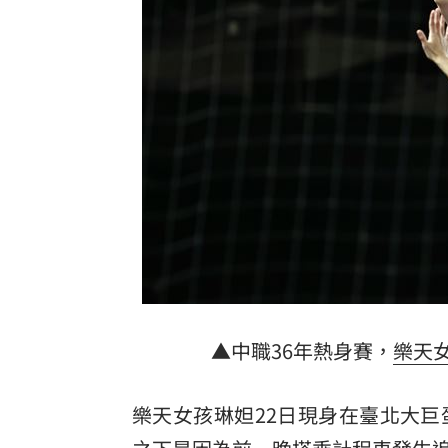
Mina輕生後扯出西村力發言風波 粉絲
北市教育局稱廚餘給弱勢！吳思瑤轟：
1鄉鎮發錢了！符資格每人爽領5000元現
沈伯洋招募「巡洋監兵」 目標千名監
台灣彩券開獎直播中
20:31
LIVE三立+24小時直播
15:27
三立iNEWS新聞台線上直播
18:00
市場到酒場料理！可果美蕃茄醬創無限
▲中職36年熱身賽，
樂天
父親節送會拉筋的按摩椅 爸爸「筋歡喜
樂天女孩琳妲22日現身在臺北大
油品食安事件引關注 挑選保健食品要注