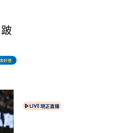
！跛
換好禮
現正直播