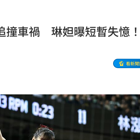
紅
13:27
金
13:26
追撞車禍 琳妲曝短暫失憶
」！
13:26
13:26
組
13:26
看新聞
看
13:24
約
13:21
布了
13:21
臉
13:16
變臉
13:16