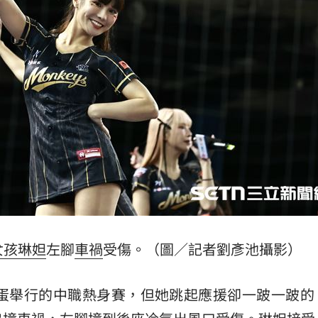
護航
13:14
歧視
13:09
金
13:08
票員
13:05
可能
12:00
女孩
琳妲
左腳
車禍
受傷。（圖／記者劉彥池攝影）
」
18:00
巨蛋舉行的中職熱身賽，但她跳起應援卻一跛一跛的
意
13:00