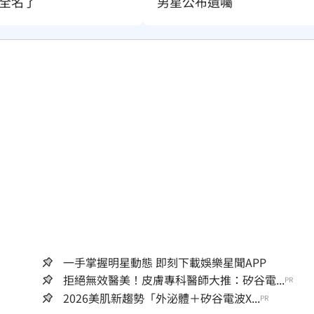
全名了
男星公布遺囑
一手掌握明星動態 即刻下載娛樂星聞APP
拒絕無效醫美！皮膚專科醫師大推：矽谷電...
PR
2026美肌新趨勢「外泌體＋矽谷電波X...
PR