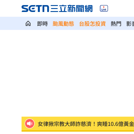
即時
颱風動態
台股怎投資
熱門
影
翁曉玲堅持刪凍行政院預算！韓國瑜受
前律師理事長詐慈濟10億！郭台銘也變
闖廢棄宅挨告！晚安小雞開庭：想重新
翁曉玲4條件審監委人選：不具備就全封
比果汁毒！「水果1吃法」狠奪命:心臟驟
女律揪宗教大師詐慈濟！爽睡10.6億黃