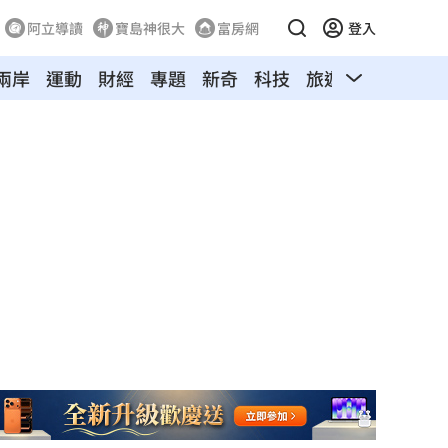
阿立導讀
寶島神很大
富房網
登入
兩岸
運動
財經
專題
新奇
科技
旅遊
汽車
寵物