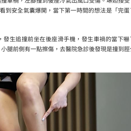
追撞車禍，左腳撞到後座冷氣出風口受傷。琳妲接受
次看到安全氣囊爆開，當下第一時間的想法是「完蛋
:00
11:00
，發生追撞前坐在後座滑手機，發生車禍的當下嚇
，小腿前側有一點擦傷，去醫院急診後發現是撞到脛