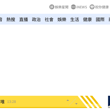
娛樂星聞
iNEWS
祝你健康
音
熱搜
直播
政治
社會
娛樂
生活
健康
國際
不了
13:38
人頭
13:35
做人
13:34
殺
13:33
停
13:29
金堆
13:28