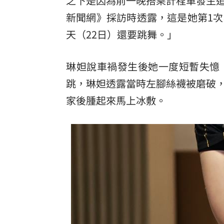
之下是因為前一晚搭乘計程車發生
新聞網》採訪時透露，這是她第1
罕病博士彭士齊 輪椅上的生命覺醒！
11
天（22日）還要跳舞。」
酷澎「爸氣父親節」國際官方品牌齊聚
琳妲說車禍發生後她一度短暫失憶
跳，琳妲透露當時左腳絲襪被磨破
家後腫起來馬上冰敷。