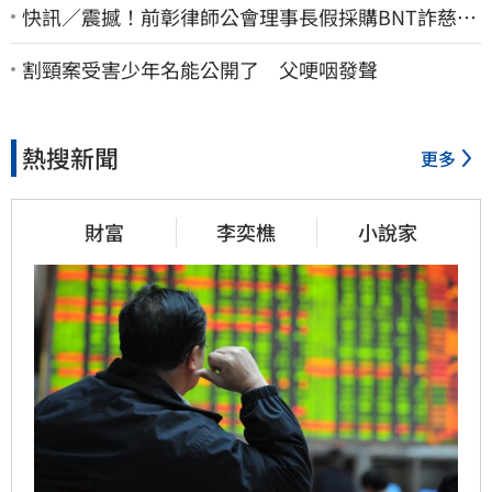
快訊／震撼！前彰律師公會理事長假採購BNT詐慈濟
10億、洗錢囤232kg黃金
割頸案受害少年名能公開了 父哽咽發聲
熱搜新聞
更多
財富
李奕樵
小說家