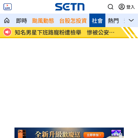
登入
即時
颱風動態
台股怎投資
社會
熱門
影音
給中
知名男星下班路寵粉遭檢舉 慘被公安約
永慶涉
談