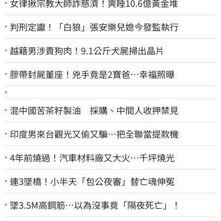
女律揪宗教大師詐慈濟！爽睡10.6億黃金堆
判刑定讞！「白狼」張安樂兒媳今發監執行
越籍男涉賣狗肉！9.1公斤犬屍掃出晶片
膠帶封屍董座！兇手竟是2寶爸…幸福照曝
混中國苦茶籽製油 採購、中間人收押禁見
印度男來台觀光又偷又騙…把全聯當提款機
4年前燒過！汽車材料廠又大火…千坪燒光
連3墜橋！小半天「包公夜審」替亡魂伸冤
墜3.5M高鋼筋…以為沒事竟「隔夜死亡」！