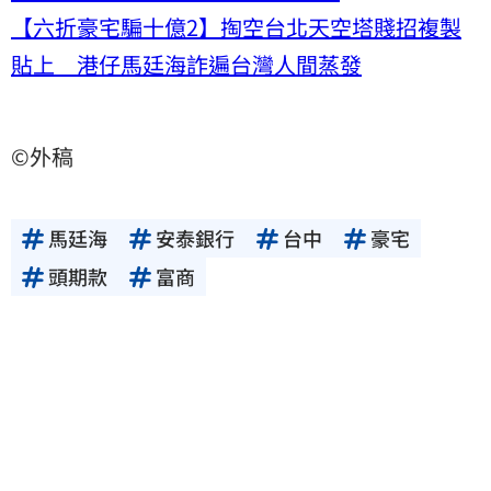
【六折豪宅騙十億2】掏空台北天空塔賤招複製
貼上 港仔馬廷海詐遍台灣人間蒸發
©外稿
馬廷海
安泰銀行
台中
豪宅
頭期款
富商