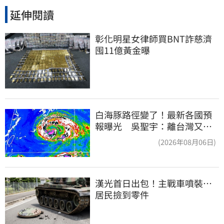
延伸閱讀
彰化明星女律師買BNT詐慈濟 
囤11億黃金曝
白海豚路徑變了！最新各國預
報曝光 吳聖宇：離台灣又更
近一點
(2026年08月06日)
漢光首日出包！主戰車噴裝…
居民撿到零件