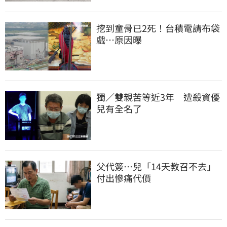
挖到童骨已2死！台積電請布袋
戲…原因曝
獨／雙親苦等近3年　遭殺資優
兒有全名了
父代簽…兒「14天教召不去」
付出慘痛代價