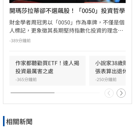
開瑪莎拉蒂卻不選飆股！「0050」投資哲學
財金學者周冠男以「0050」作為車牌，不僅是個
人標記，更象徵其長期堅持指數化投資的理念。
他透過學術研究與親身實踐發現，頻繁選股難以
-389分鐘前
長期戰勝市場，唯有透過低成本、長時間持有大
盤，才能穩定累積財富。周冠男強調，投資的核
心不在於預測行情，而是相信市場並與之共同成
作家都聽勸買ETF！達人揭
小說家38歲財富
長。為推廣此理念，三立財經iNEWS將於8月15
投資最厲害之處
張表算出退休金
日舉辦「不再選股必勝術」投資論壇，邀請周冠
-365分鐘前
-250分鐘前
男解析行為財務學與資產配置策略，協助投資人
在市場震盪中穩健獲利。活動名額有限，歡迎投
資人報名參加，掌握長期致富心法。
相關新聞