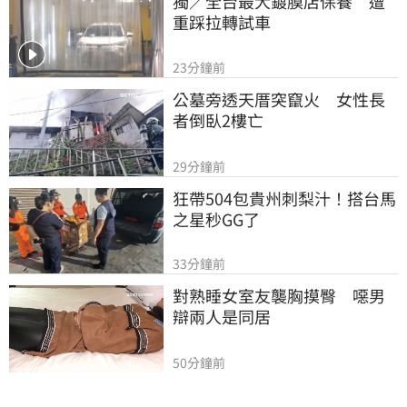
獨／全台最大鍍膜店保養　遭
重踩拉轉試車
23分鐘前
公墓旁透天厝突竄火　女性長
者倒臥2樓亡
29分鐘前
狂帶504包貴州刺梨汁！搭台馬
之星秒GG了
33分鐘前
對熟睡女室友襲胸摸臀　噁男
辯兩人是同居
50分鐘前