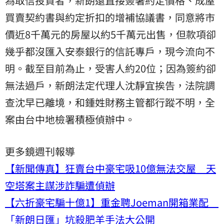
為取信投資者，新朗還直接簽署約定價格、成屋
買賣契約書與約定折扣的增補協議書，同意將市
價近8千萬元的房屋以約5千萬元出售，但款項卻
幾乎都沒匯入安泰銀行的信託專戶，現今流向不
明。截至目前為止，受害人約20位；因為簽約卻
無法過戶，新朗法定代理人沈靜宜挨告，法院調
查沈早已離境，和鍾姓財務主管都行蹤不明，全
案由台中地檢署積極偵辦中。
更多鏡週刊報導
【新聞傳真】狂賣台中豪宅吸10億無法交屋 天
空塔案主謀涉詐騙遭偵辦
【六折豪宅騙十億1】重金聘Joeman開箱業配
「新朗日匯」坑殺肥羊手法大公開