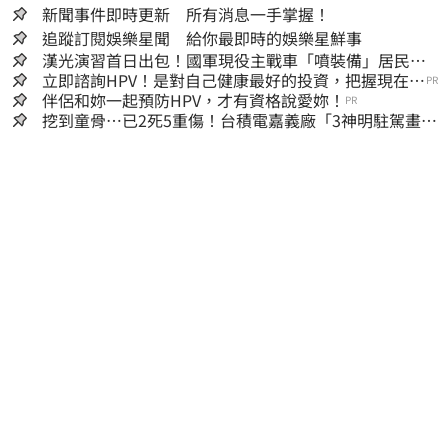
新聞事件即時更新 所有消息一手掌握！
追蹤訂閱娛樂星聞 給你最即時的娛樂星鮮事
漢光演習首日出包！國軍現役主戰車「噴裝備」居民撿
到零件…軍方說話了
立即諮詢HPV！是對自己健康最好的投資，把握現在不
PR
嫌晚！
伴侶和妳一起預防HPV，才有資格說愛妳！
PR
挖到童骨…已2死5重傷！台積電嘉義廠「3神明駐駕畫面
曝光」