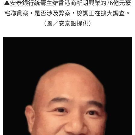
▲
安泰銀行
統籌主辦香港商新朗興業的76億元豪
宅聯貸案，是否涉及弊案，檢調正在擴大調查。
（圖／安泰銀提供）