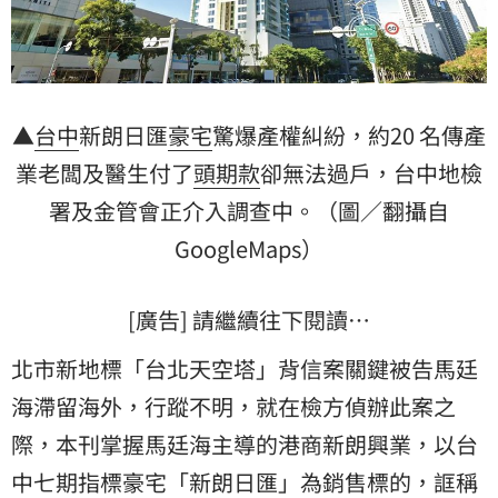
▲
台中
新朗日匯
豪宅
驚爆產權糾紛，約20 名傳產
業老闆及醫生付了
頭期款
卻無法過戶，台中地檢
署及金管會正介入調查中。（圖／翻攝自
GoogleMaps）
[廣告] 請繼續往下閱讀…
北市新地標「台北天空塔」背信案關鍵被告
馬廷
海
滯留海外，行蹤不明，就在檢方偵辦此案之
際，本刊掌握馬廷海主導的港商新朗興業，以台
中七期指標豪宅「新朗日匯」為銷售標的，誆稱