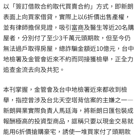
以「簽訂借款合約取代買賣合約」方式，即新朗
表面上向買家借貸，實際上以6折價出售產權，
並有律師擔保見證，吸引
富商
及醫生等近20名購
屋者，分別付了至少3千萬元頭期款，但至今仍
無法過戶取得房屋，總詐騙金額近10億元，台中
地檢署及金管會近來不約而同接獲檢舉，正全力
追查金流去向及共犯。
本刊掌握，金管會及台中地檢署近來都收到檢
舉，指控曾涉及台北天空塔背信案的主嫌之一—
新朗興業實際負責人馬廷海，將新朗日匯包裝成
報酬極高的投資型商品，誆稱只要以現金交易就
能用6折價搶購豪宅，誘使一堆買家付了頭期款