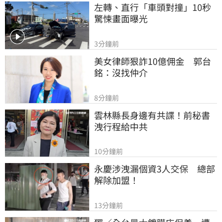
左轉、直行「車頭對撞」10秒
驚悚畫面曝光
3分鐘前
美女律師狠詐10億佣金　郭台
銘：沒找仲介
8分鐘前
雲林縣長身邊有共諜！前秘書
洩行程給中共
10分鐘前
永慶涉洩漏個資3人交保　總部
解除加盟！
13分鐘前