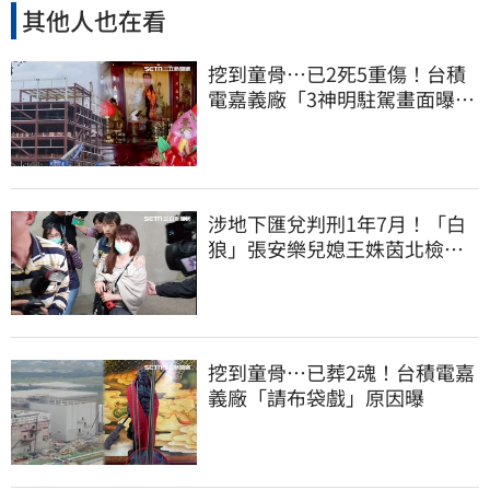
其他人也在看
挖到童骨…已2死5重傷！台積
電嘉義廠「3神明駐駕畫面曝
光」
涉地下匯兌判刑1年7月！「白
狼」張安樂兒媳王姝茵北檢報
到、今發監執行
挖到童骨…已葬2魂！台積電嘉
義廠「請布袋戲」原因曝