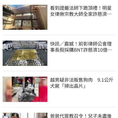
看到證嚴法師下跪頂禮！明星
女律揪宗教大師全家詐慈濟…
全家爽睡黃金堆
快訊／震撼！前彰律師公會理
事長假採購BNT詐慈濟10億、
洗錢囤232kg黃金
越男疑非法販售狗肉 9.1公斤
犬屍「掃出晶片」
爸爸代簽教召令！兒子未盡後