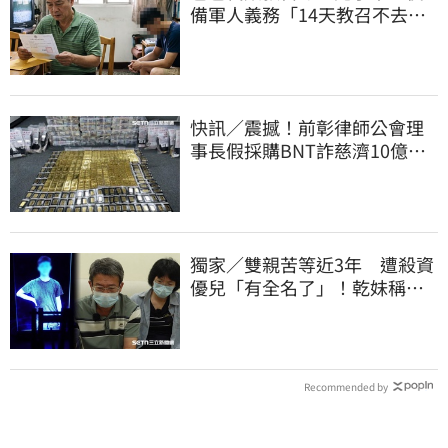
備軍人義務「14天教召不去」
換3個月刑期
快訊／震撼！前彰律師公會理
事長假採購BNT詐慈濟10億、
洗錢囤232kg黃金
獨家／雙親苦等近3年 遭殺資
優兒「有全名了」！乾妹稱賠
償恐毀她未來
Recommended by