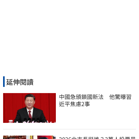
延伸閱讀
中國急頒鎖國新法　他驚曝習
近平焦慮2事