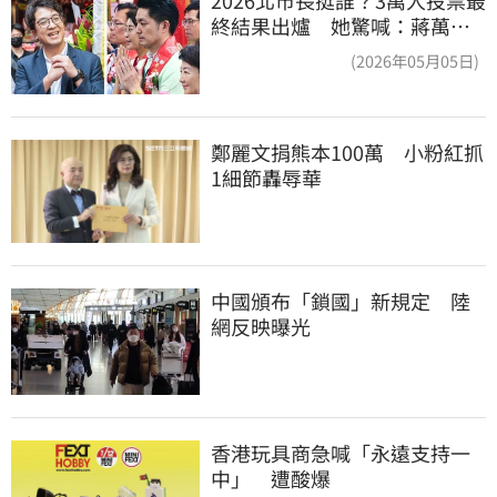
2026北市長挺誰？3萬人投票最
終結果出爐 她驚喊：蔣萬安
真該緊張了
(2026年05月05日)
鄭麗文捐熊本100萬　小粉紅抓
1細節轟辱華
中國頒布「鎖國」新規定　陸
網反映曝光
香港玩具商急喊「永遠支持一
中」　遭酸爆