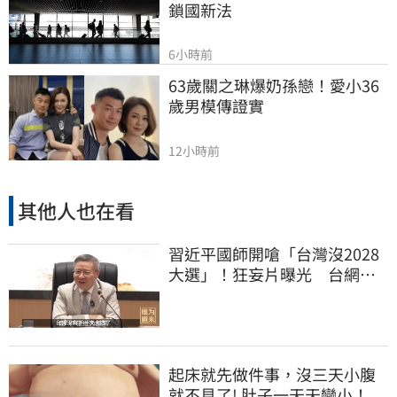
鎖國新法
6小時前
63歲關之琳爆奶孫戀！愛小36
歲男模傳證實
12小時前
其他人也在看
習近平國師開嗆「台灣沒2028
大選」！狂妄片曝光 台網
憂：內應配合亂台
起床就先做件事，沒三天小腹
就不見了! 肚子一天天變小！