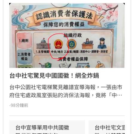
台中社宅驚見中國國徽！網全炸鍋
台中公園社宅電梯驚見離譜宣導海報，一張由市
府住宅處政風室張貼的消保法海報，竟將「中央
機關」圖示誤植為中國國徽，五星圖樣引發民眾
-98分鐘前
譁然。政治工作者周軒質疑市府立場，網友更諷
刺台中是否已中國化。對此，台中市住宅發展工
程處6日緊急滅火，坦承是內部人員使用AI製圖卻
台中宣導單用中共國徽　
台中社宅文宣驚