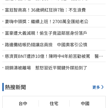
富尪智商高！36歲網紅狂拚7胎：不生浪費
妻嗨中頭獎：繼續上班！2700萬全匯給老公
富豪遭大義滅親！偷生子竟盜鄰居身份落戶
路邊攤結帳扔錢讓店員撿 中國奧客引公憤
慈濟買BNT遭詐10億！陳時中4年前苦勸被罵 醫挖4
年前貼文：藍白全翻車
胡錦濤被離場 惹怒習近平關鍵外媒拍到了
熱搜新聞
更多
台中
住宅
中國