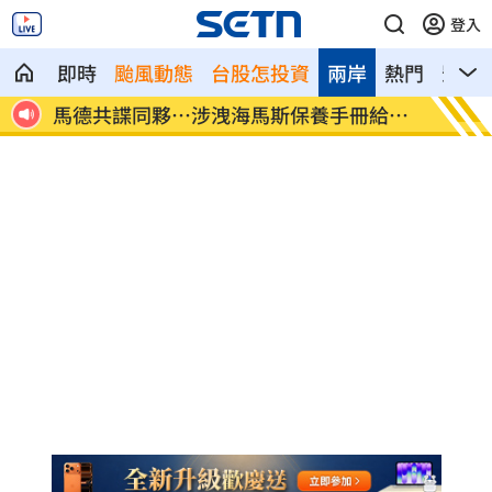
登入
即時
颱風動態
台股怎投資
兩岸
熱門
影音
約過
馬德共諜同夥…涉洩海馬斯保養手冊給中
世紀民
共