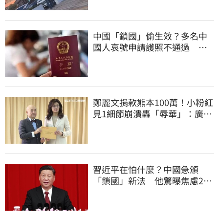
中國「鎖國」偷生效？多名中
國人哀號申請護照不通過 網
紅驚：沒見過
鄭麗文捐款熊本100萬！小粉紅
見1細節崩潰轟「辱華」：廣西
水災怎不捐
習近平在怕什麼？中國急頒
「鎖國」新法 他驚曝焦慮2
事：恐慌鞏固政權