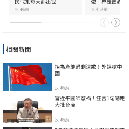
未落實校稿釀禍，已將爭議海報全面下架並致
民代批每天都出包
徽　林楚茵轟這
歉，承諾未來將嚴格審核宣導品內容，杜絕類似
4小時前
10小時前
荒謬烏龍再次發生。
相關新聞
拒為產能過剩道歉！外媒嗆中
國
1小時前
習近平國師惹禍！狂言1句嚇跑
大批台商
2小時前