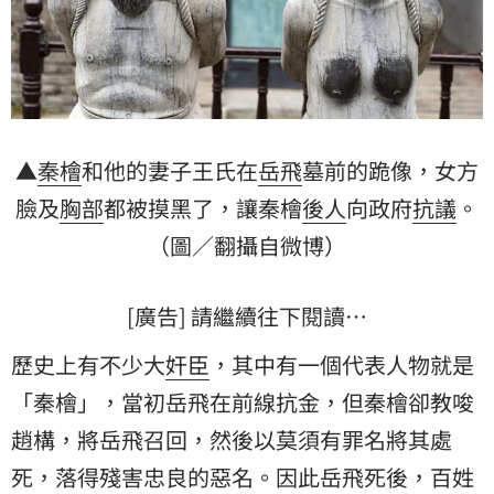
▲
秦檜
和他的妻子王氏在
岳飛
墓前的跪像，女方
臉及
胸部
都被摸黑了，讓秦檜
後人
向政府
抗議
。
（圖／翻攝自微博）
[廣告] 請繼續往下閱讀…
歷史上有不少大
奸臣
，其中有一個代表人物就是
「秦檜」，當初岳飛在前線抗金，但秦檜卻教唆
趙構，將岳飛召回，然後以莫須有罪名將其處
死，落得殘害忠良的惡名。因此岳飛死後，百姓