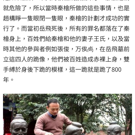
就危險了，所以當時秦檜所做的這些事情，也是
趙構睜一隻眼閉一隻眼，秦檜的計劃才成功的實
行了。而當初岳飛死後，所有的罪名都落在了秦
檜身上，百姓們給秦檜和他的妻子王氏，以及當
時其他的參與者例如張俊，万俟卨，在岳飛墓前
立這四人的跪像，他們被百姓造成赤裸上身，雙
手縛於身後下跪的模樣，這一跪就是跪了800
年。