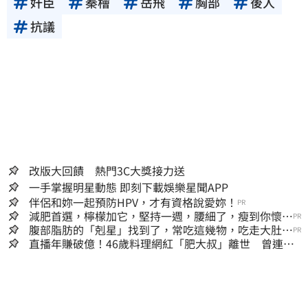
奸臣
秦檜
岳飛
胸部
後人
抗議
改版大回饋 熱門3C大獎接力送
一手掌握明星動態 即刻下載娛樂星聞APP
伴侶和妳一起預防HPV，才有資格說愛妳！
PR
減肥首選，檸檬加它，堅持一週，腰細了，瘦到你懷疑
PR
人生
腹部脂肪的「剋星」找到了，常吃這幾物，吃走大肚
PR
囊，瘦出小蠻腰
直播年賺破億！46歲料理網紅「肥大叔」離世 曾連播
17小時辛酸面曝