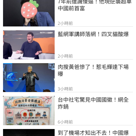
7年前遭譏傻逼！他現逆襲超車
中國前首富
2小時前
藍網軍講師落網！四叉貓酸爆
2小時前
肉搜黃爸慘了！惹毛輝達下場
曝
3小時前
台中社宅驚見中國國徽！網全
炸鍋
6小時前
到了機場才知出不去！中國爆