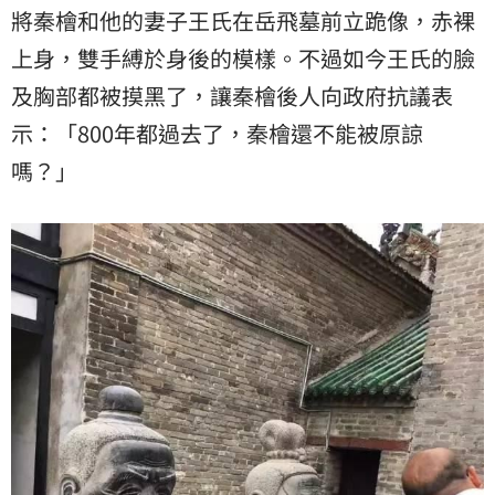
將秦檜和他的妻子王氏在岳飛墓前立跪像，赤裸
上身，雙手縛於身後的模樣。不過如今王氏的臉
及胸部都被摸黑了，讓秦檜後人向政府抗議表
示：「800年都過去了，秦檜還不能被原諒
嗎？」