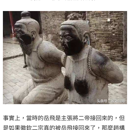
事實上，當時的岳飛是主張將二帝接回來的，但
是如果徽欽二宗真的被岳飛接回來了，那麼趙構