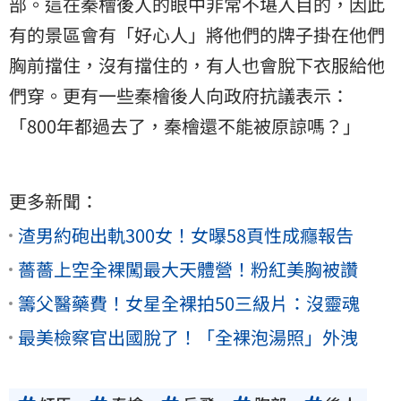
部。這在秦檜後人的眼中非常不堪入目的，因此
有的景區會有「好心人」將他們的牌子掛在他們
胸前擋住，沒有擋住的，有人也會脫下衣服給他
們穿。更有一些秦檜後人向政府抗議表示：
「800年都過去了，秦檜還不能被原諒嗎？」
更多新聞：
渣男約砲出軌300女！女曝58頁性成癮報告
薔薔上空全裸闖最大天體營！粉紅美胸被讚
籌父醫藥費！女星全裸拍50三級片：沒靈魂
最美檢察官出國脫了！「全裸泡湯照」外洩