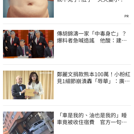
PR
傳胡錦濤一家「中毒身亡」？
爆料者急喊造謠 他酸：建議
也不要游泳
鄭麗文捐款熊本100萬！小粉紅
見1細節崩潰轟「辱華」：廣西
水災怎不捐
「車是我的、油也是我的」睡
車竟被收住宿費 官方一句話
打臉飯店