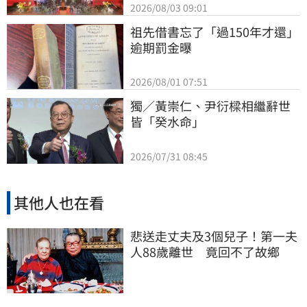
2026/08/03 09:01
祖先借書忘了「過150年才還」
逾期罰金曝
2026/08/01 07:51
獨／黃崇仁、尹衍樑相繼辭世
皆「癸水命」
2026/07/31 08:45
其他人也在看
悲送走丈夫及3個兒子！第一夫
人88歲離世 竟回不了故鄉