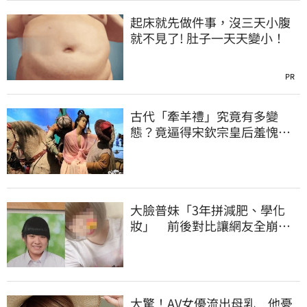
起床就先做件事，沒三天小腹
就不見了! 肚子一天天變小！
PR
古代「牽羊禮」究竟有多變
態？竟逼得宋欽宗皇后羞愧自
盡
大臉普妹「3年拼減肥、學化
妝」 前後對比讓網友全崩
潰！
大驚！AV女優流出母乳 他憂