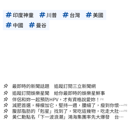
印度神童
川普
台灣
美國
中國
曼谷
最即時的新聞話題 追蹤訂閱三立新聞網
追蹤訂閱娛樂星聞 給你最即時的娛樂星鮮事
伴侶和妳一起預防HPV，才有資格說愛妳！
PR
減肥首選，檸檬加它，堅持一週，腰細了，瘦到你懷疑
PR
人生
腹部脂肪的「剋星」找到了，常吃這幾物，吃走大肚
PR
囊，瘦出小蠻腰
黃仁勳點名「下一波浪潮」鴻海集團率先大爆發 台股
這族群全面噴出