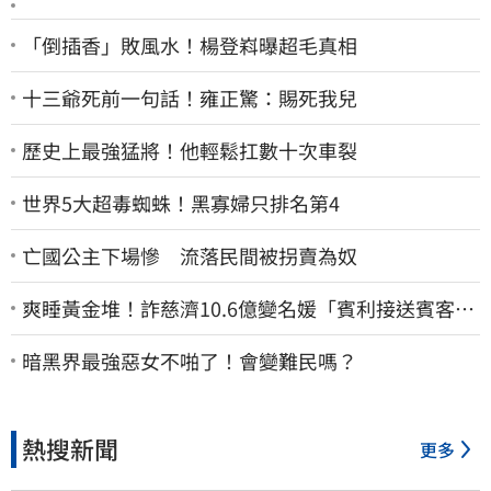
「倒插香」敗風水！楊登嵙曝超毛真相
十三爺死前一句話！雍正驚：賜死我兒
歷史上最強猛將！他輕鬆扛數十次車裂
世界5大超毒蜘蛛！黑寡婦只排名第4
亡國公主下場慘 流落民間被拐賣為奴
爽睡黃金堆！詐慈濟10.6億變名媛「賓利接送賓客」
女律師超奢華生活曝光
暗黑界最強惡女不啪了！會變難民嗎？
熱搜新聞
更多