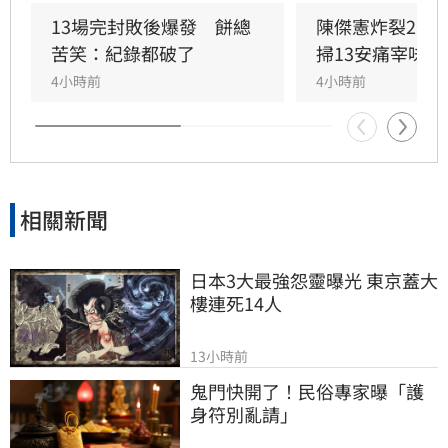
13場完封敗後爆發　餅總
陳傑憲炸裂2分
苦笑：紀錄都破了
掃13安痛宰味全
4小時前
4小時前
相關新聞
日本3大最強怨靈曝光 東京蓋大
樓連死14人
13小時前
鬼門快開了！民俗專家曝「護
身符別亂請」