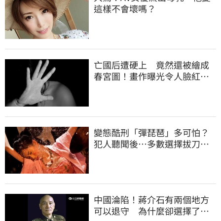
這樣不會壞嗎？
亡國后遭硬上 竟然還被繪成
春宮圖！畫作曝光令人臉紅心
跳
變態酷刑「彈琵琶」多可怕？
犯人聽聞後⋯多數選擇拔刀自
裁
中國淪陷！蔣介石有兩個地方
可以退守 為什麼卻選擇了台