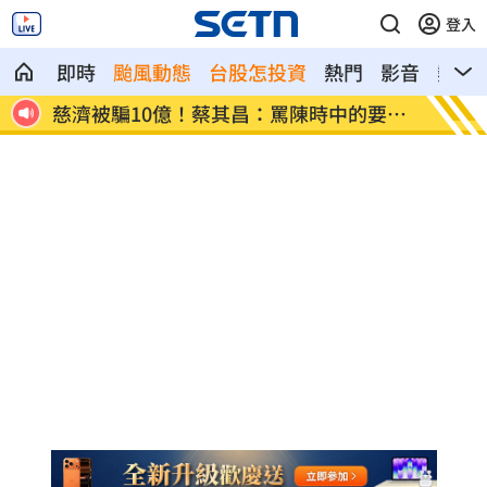
登入
即時
颱風動態
台股怎投資
熱門
影音
熱搜
燈漲
慈濟被騙10億！蔡其昌：罵陳時中的要道
嬤吃白
歉