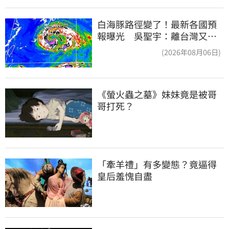
白海豚路徑變了！最新各國預
報曝光 吳聖宇：離台灣又更
近一點
(2026年08月06日)
《螢火蟲之墓》妹妹竟是被哥
哥打死？
「牽羊禮」有多變態？竟逼得
皇后羞愧自盡