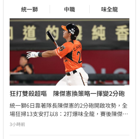
統一獅
中職
味全龍
狂打雙殺超嘔　陳傑憲換策略一揮變2分砲
統一獅6日靠著隊長陳傑憲的2分砲開啟攻勢，全
場狂掃13支安打以8：2打爆味全龍，賽後陳傑憲
透露因為上週末自己擊出太多雙殺，當時上場只
3小時前
想著不要再打滾地球，沒想到最後一掃變成打破
僵局的全壘打。