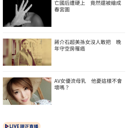
亡國后遭硬上　竟然還被繪成
春宮圖
蔣介石超美孫女沒人敢把　晚
年守空房罹癌
AV女優流母乳　他憂這樣不會
壞嗎？
現正直播