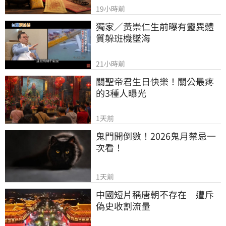
19小時前
獨家／黃崇仁生前曝有靈異體
質躲班機墜海
21小時前
關聖帝君生日快樂！關公最疼
的3種人曝光
1天前
鬼門開倒數！2026鬼月禁忌一
次看！
1天前
中國短片稱唐朝不存在　遭斥
偽史收割流量