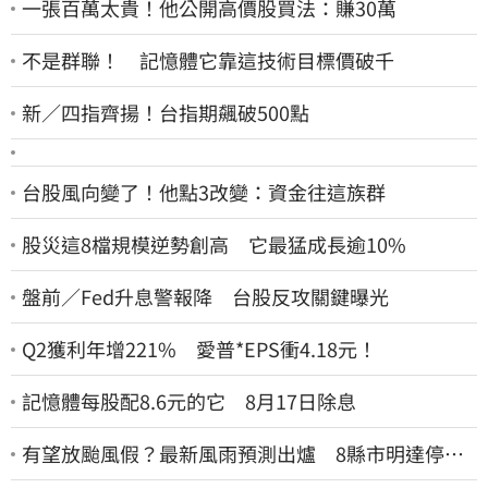
一張百萬太貴！他公開高價股買法：賺30萬
不是群聯！ 記憶體它靠這技術目標價破千
新／四指齊揚！台指期飆破500點
台股風向變了！他點3改變：資金往這族群
股災這8檔規模逆勢創高 它最猛成長逾10%
盤前／Fed升息警報降 台股反攻關鍵曝光
Q2獲利年增221% 愛普*EPS衝4.18元！
記憶體每股配8.6元的它 8月17日除息
有望放颱風假？最新風雨預測出爐 8縣市明達停班
停課標準