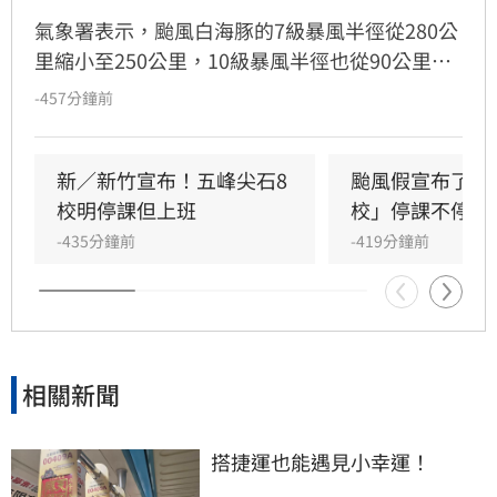
氣象署表示，颱風白海豚的7級暴風半徑從280公
里縮小至250公里，10級暴風半徑也從90公里縮
小為80公里，未來強度上仍有持續減弱趨勢。
-457分鐘前
新／新竹宣布！五峰尖石8
颱風假宣布了 明
校明停課但上班
校」停課不停班
-435分鐘前
-419分鐘前
相關新聞
搭捷運也能遇見小幸運！