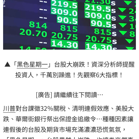
▲「
黑色星期一
」台股大崩跌！資深分析師提醒
投資人，千萬別躁進！先觀察6大指標！
[廣告] 請繼續往下閱讀…
川普
對台課徵32％關稅、清明連假效應、美股大
跌、華爾街銀行祭出保證金追繳令…種種因素讓
連假後的台股及期貨市場充滿濃濃恐慌氣氛，