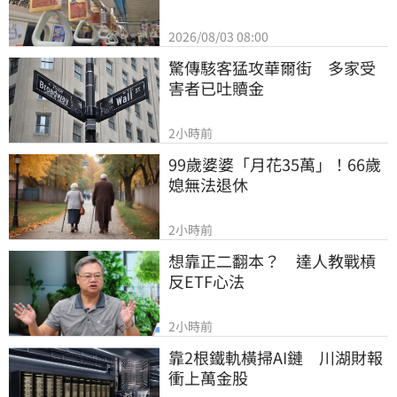
2026/08/03 08:00
驚傳駭客猛攻華爾街　多家受
害者已吐贖金
2小時前
99歲婆婆「月花35萬」！66歲
媳無法退休
2小時前
想靠正二翻本？　達人教戰槓
反ETF心法
2小時前
靠2根鐵軌橫掃AI鏈　川湖財報
衝上萬金股