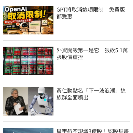
GPT將取消這項限制　免費版
都受惠
外資開殺第一是它　狠砍5.1萬
張股價重挫
黃仁勳點名「下一波浪潮」這
族群全面噴出
星宇航空現增3億股！認股規畫