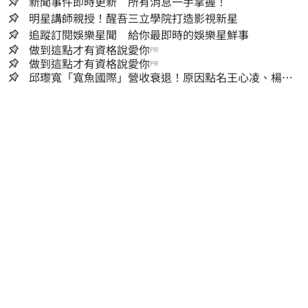
新聞事件即時更新 所有消息一手掌握！
明星講師親授！醒吾三立學院打造影視新星
追蹤訂閱娛樂星聞 給你最即時的娛樂星鮮事
做到這點才有資格說愛你
PR
做到這點才有資格說愛你
PR
邱瓈寬「寬魚國際」營收衰退！原因點名王心凌、楊丞
琳網笑翻：太誠實