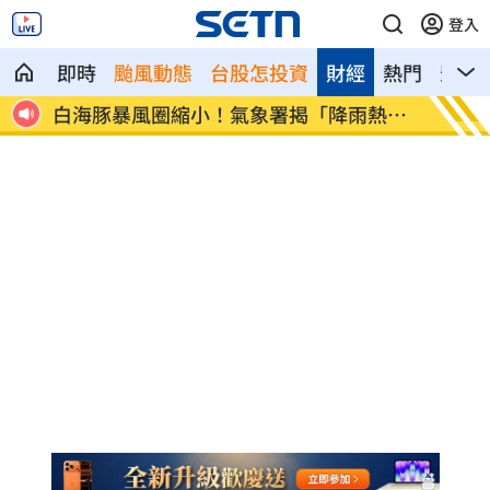
登入
即時
颱風動態
台股怎投資
財經
熱門
影音
熱
拋開阿湯哥光環 20歲舒莉初登台網改口
新／永
歲