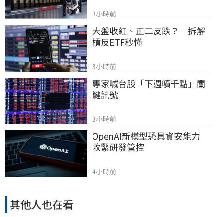
3小時前
大盤收紅、正二反跌？　拆解
槓反ETF秒懂
3小時前
專家喊台股「下週噴千點」關
鍵訊號
3小時前
OpenAI新模型恐具資安能力　
收緊研發管控
4小時前
其他人也在看