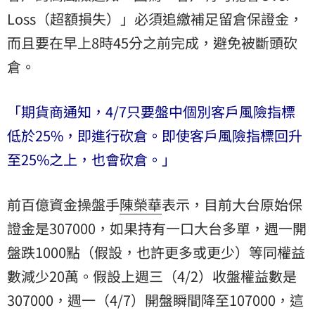
Loss（超額損失）」必須追繳補足留倉保證金，
而且要在早上8時45分之前完成，避免被斷頭砍
倉。
「
期貨商通知，4/7
只要盤中個別客戶風險指標
低於25%
，即進行砍倉。即使客戶風險指標回升
至25%
之上，也會砍倉。
」
前百億資金操盤手
陳榮華
表示，目前大台原始保
證金是307000，如果持有一口大台多單，週一開
盤跌1000點（假設，也許更多或更少）等同權益
數減少20萬。假設上週三（4/2）收盤權益數是
307000，週一（4/7）開盤瞬間降至107000，這