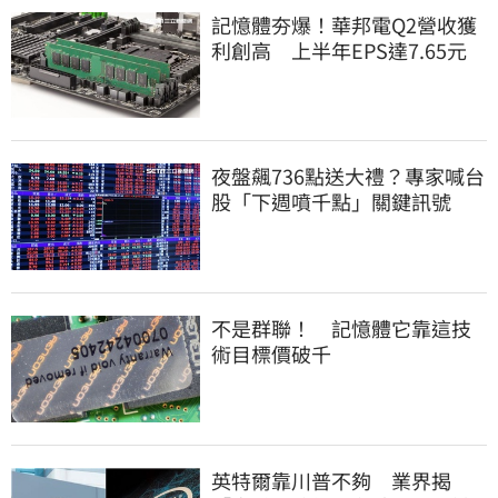
記憶體夯爆！華邦電Q2營收獲
利創高 上半年EPS達7.65元
夜盤飆736點送大禮？專家喊台
股「下週噴千點」關鍵訊號
不是群聯！ 記憶體它靠這技
術目標價破千
英特爾靠川普不夠 業界揭