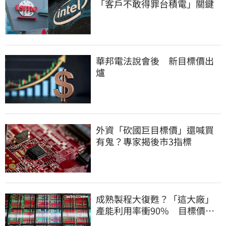
「客戶不敢得罪台積電」關鍵
華邦電法說會後 新目標價出
爐
外資「砍國巨目標價」還喊買
有鬼？專家揭後市3指標
成熟製程大復甦？「這大廠」
產能利用率衝90% 目標價上
看220元