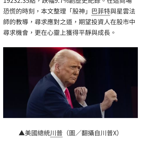
19232.35點，跌幅9.7%創歷史紀錄。在這商場
恐慌的時刻，本文整理「股神」
巴菲特
與
星雲法
師
的教導，尋求應對之道，期望投資人在股市中
尋求機會，更在心靈上獲得平靜與成長。
▲美國總統
川普
（圖／翻攝自川普X）