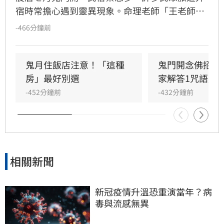
宿時常擔心遇到靈異現象。命理老師「王老師」
指出，傳統敲門或弄亂床單效果有限，並分享
-466分鐘前
「飯店入住淨化6步驟」。步驟包括開門通風、
燈光窗簾全開、面向南方默念咒語，並以劍指順
時針繞行觀想光芒，藉此提升陽氣並與無形眾生
鬼月住飯店注意！「這種
鬼門開念佛招好
溝通。
房」最好別選
家解答1咒語別
-452分鐘前
-432分鐘前
相關新聞
新冠疫情升溫恐重演當年？病
毒與流感無異