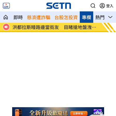
登入
即時
慈濟遭詐騙
台股怎投資
專欄
熱門
影
沒
洪都拉斯睡路邊當街友 目睹搶地盤洩心
麻衣伴
聲
照