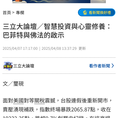
首頁
專欄
看新聞換好禮
三立大論壇／智慧投資與心靈修養：
巴菲特與佛法的啟示
2025/04/07 17:17:00
2025/04/08 13:37:29
更新
三立大論壇
看作者新聞
文／璽硯
面對
美國
對等
關稅
震撼，台股連假後重新開市，
賣壓湧現補跌，指數終場暴跌2065.87點，收在