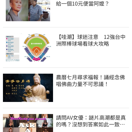
給一個10元便當阿嬤？
【哇潮】球迷注意 12強台中
洲際棒球場看球大攻略
農曆七月尋求福報！誦經念佛
唱佛曲力量不可思議！
請問AV女優：謎片高潮都是真
的嗎？沒想到答案如此一致…