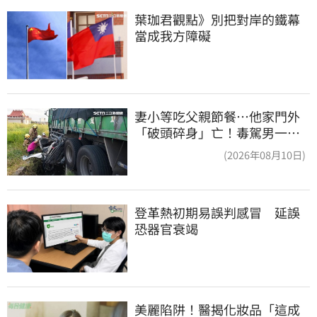
葉珈君觀點》別把對岸的鐵幕
當成我方障礙
妻小等吃父親節餐⋯他家門外
「破頭碎身」亡！毒駕男一路
向南撞死人收押
(2026年08月10日)
登革熱初期易誤判感冒　延誤
恐器官衰竭
美麗陷阱！醫揭化妝品「這成