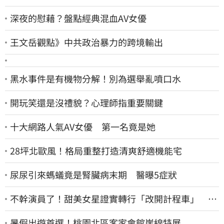
深夜的慰藉？盤點經典混血AV女優
王文岳觀點》中共政治暴力的跨境輸出
黑水事件是有機物分解！別為選舉亂噴口水
開玩笑還是沒禮貌？心理師指重要關鍵
十大網路人氣AV女優 第一名竟是她
28坪北歐風！格局重整打造清爽舒適機能宅
尿尿引來螞蟻竟是腎臟病末期 醫曝5症狀
不幹演員了！甜美女星證實轉行「改開計程車」 驚
人收入全說了
暑假出遊首選！桃園北區客家會館崖線特展