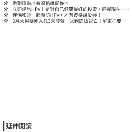
做到這點才有資格說愛你
PR
立即諮詢HPV！是對自己健康最好的投資，把握現在不
PR
嫌晚！
伴侶和妳一起預防HPV，才有資格說愛妳！
PR
3月大男嬰剛入托3天發紫…父親節拔管亡！屏東托嬰中
心回9字
延伸閱讀