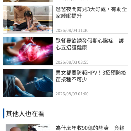
爸爸夜間育兒3大好處，有助全
家睡眠提升
2026/08/04 11:30
聚餐暴飲誘發假期心臟症　護
心五招護健康
2026/08/03 03:55
男女都要防範HPV！3招預防疫
苗接種不可少
2026/08/03 01:00
其他人也在看
為什麼年收90億的慈濟 竟輸