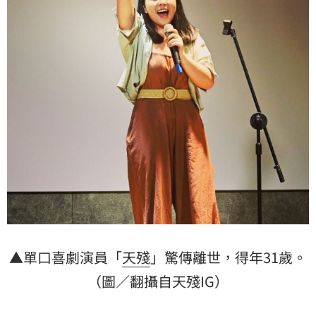
▲單口喜劇演員「
天殘
」驚傳離世，得年31歲。
（圖／翻攝自天殘IG）