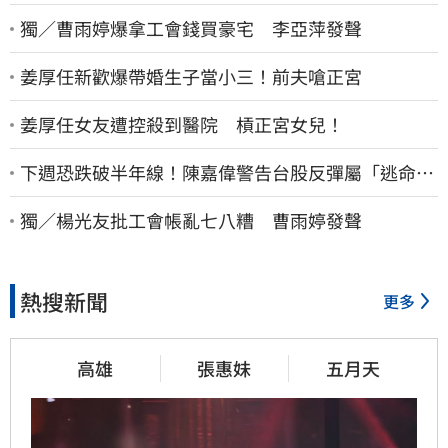
獨／曹雨婷爆拿工會錢買豪宅 李亞萍發聲
姜厚任新歡爆帶婚生子當小三！前夫嗆正宮
姜厚任女友遭控殺到醫院 槓正宮女兒！
下週恐跌破半年線！陳嘉偉警告台股反彈屬「逃命
波」：空頭大屠殺剛開始
獨／楊光友批工會帳亂七八糟 曹雨婷發聲
熱搜新聞
更多
高雄
張惠妹
五月天