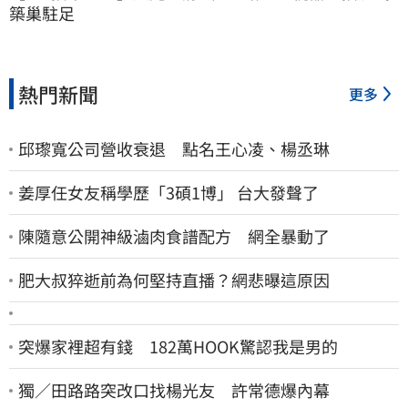
築巢駐足
熱門新聞
更多
邱瓈寬公司營收衰退 點名王心凌、楊丞琳
姜厚任女友稱學歷「3碩1博」 台大發聲了
陳隨意公開神級滷肉食譜配方 網全暴動了
肥大叔猝逝前為何堅持直播？網悲曝這原因
突爆家裡超有錢 182萬HOOK驚認我是男的
獨／田路路突改口找楊光友 許常德爆內幕