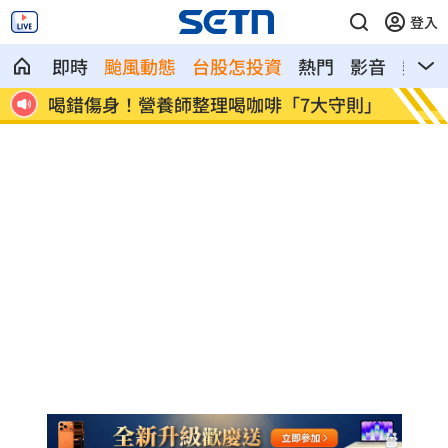
登入
即時
颱風動態
台股怎投資
熱門
影音
熱搜
守則」
美：東南亞詐騙園區多由中國背景組織主
拆監
導