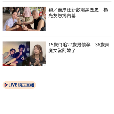
獨／姜厚任新歡爆黑歷史　楊
光友怒揭內幕
15歲倒追27歲男懷孕！36歲美
魔女當阿嬤了
現正直播