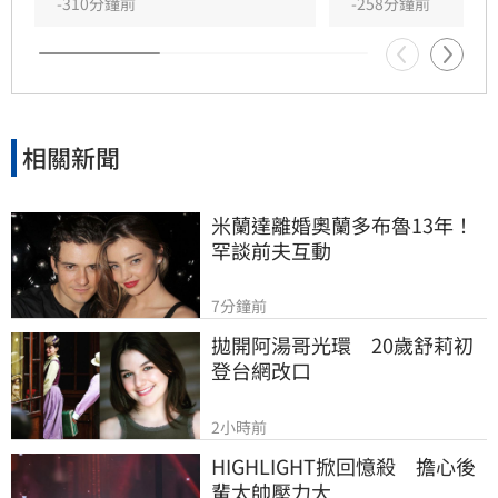
潮。
-310分鐘前
-258分鐘前
相關新聞
米蘭達離婚奧蘭多布魯13年！
罕談前夫互動
7分鐘前
拋開阿湯哥光環　20歲舒莉初
登台網改口
2小時前
HIGHLIGHT掀回憶殺　擔心後
輩太帥壓力大