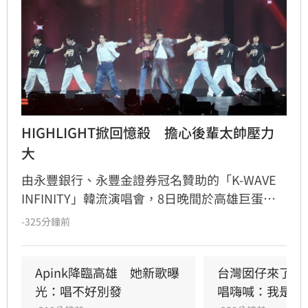
HIGHLIGHT掀回憶殺　擔心後輩太帥壓力
大
由永豐銀行、永豐金證券冠名贊助的「K-WAVE 
INFINITY」韓流演唱會，8日晚間於高雄巨蛋熱
力開唱，集結NEWBEAT、FLARE U、CRAVITY、
-325分鐘前
Apink及HIGHLIGHT五組人氣韓星，從新生代團
體到韓流經典代表接力登台，滿場粉絲高舉手燈
熱情應援，尖叫與歡呼聲一路未停，最後由
Apink降臨高雄　她新歌曝
台灣囡仔來了　
HIGHLIGHT壓軸接管舞台，將現場氣氛推向最高
光：唱不好別發
唱嗨喊：我是誰