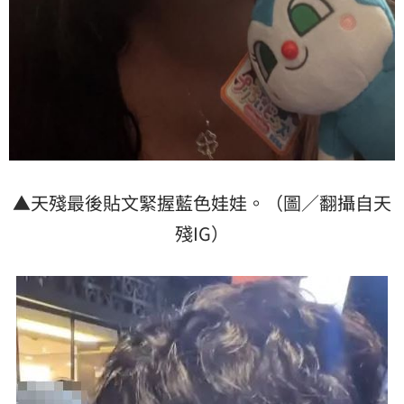
▲天殘最後貼文緊握藍色娃娃。（圖／翻攝自天
殘IG）