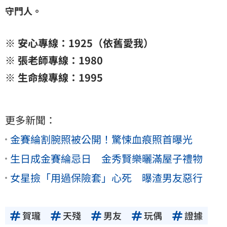
守門人。
※ 安心專線：1925（依舊愛我）
※ 張老師專線：1980
※ 生命線專線：1995
更多新聞：
金賽綸割腕照被公開！驚悚血痕照首曝光
生日成金賽綸忌日 金秀賢樂曬滿屋子禮物
女星撿「用過保險套」心死 曝渣男友惡行
賀瓏
天殘
男友
玩偶
證據