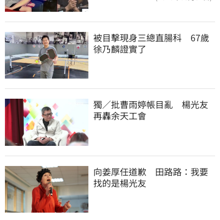
被目擊現身三總直腸科　67歲
徐乃麟證實了
獨／批曹雨婷帳目亂　楊光友
再轟余天工會
向姜厚任道歉　田路路：我要
找的是楊光友