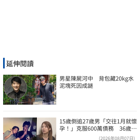
延伸閱讀
男星陳屍河中　背包藏20kg水
泥塊死因成謎
15歲倒追27歲男「交往1月就懷
孕！」克服600萬債務 36歲美
魔女當阿嬤了
(2026年08月07日)