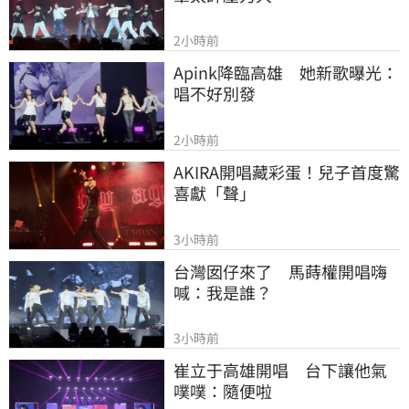
2小時前
Apink降臨高雄　她新歌曝光：
唱不好別發
2小時前
AKIRA開唱藏彩蛋！兒子首度驚
喜獻「聲」
3小時前
台灣囡仔來了　馬蒔權開唱嗨
喊：我是誰？
3小時前
崔立于高雄開唱　台下讓他氣
噗噗：隨便啦