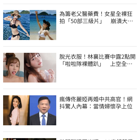
為籌老父醫藥費！女星全裸狂
拍「50部三級片」 崩潰大
哭：沒靈魂了
脫光衣服！林襄比賽中露2點開
「啦啦隊裸體趴」 上空全裸
被看光光
瘋傳佟麗婭再婚中共高官！網
抖驚人內幕：當情婦懷孕上位