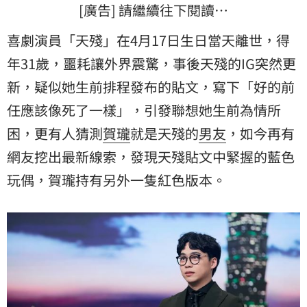
[廣告] 請繼續往下閱讀…
喜劇演員「天殘」在4月17日生日當天離世，得
年31歲，噩耗讓外界震驚，事後天殘的IG突然更
新，疑似她生前排程發布的貼文，寫下「好的前
任應該像死了一樣」，引發聯想她生前為情所
困，更有人猜測
賀瓏
就是天殘的
男友
，如今再有
網友挖出最新線索，發現天殘貼文中緊握的藍色
玩偶
，賀瓏持有另外一隻紅色版本。