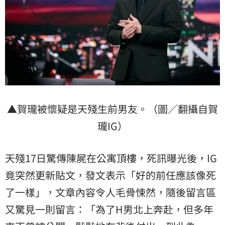
▲賀瓏被懷疑是天殘生前男友。（圖／翻攝自賀
瓏IG）
天殘17日驚傳陳屍在公寓頂樓，死訊曝光後，IG
竟突然更新貼文，發文表示「好的前任應該像死
了一樣」，文章內容令人毛骨悚然，隨後留言區
又驚見一則留言：「為了H男北上奔赴，但多年