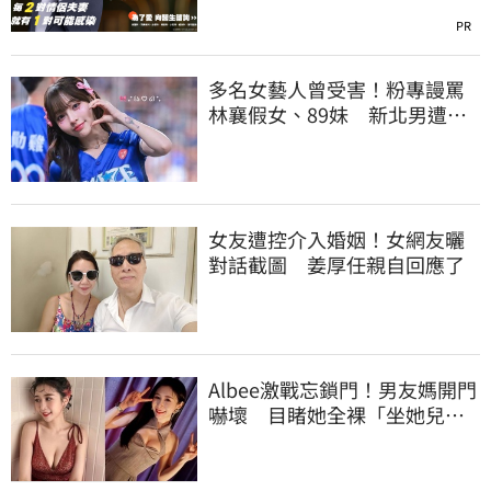
PR
多名女藝人曾受害！粉專謾罵
林襄假女、89妹 新北男遭判
罰9千元
女友遭控介入婚姻！女網友曬
對話截圖 姜厚任親自回應了
Albee激戰忘鎖門！男友媽開門
嚇壞 目睹她全裸「坐她兒子
身上」