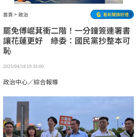
首頁
政治
看新聞換好禮
罷免傅崐萁衝二階！一分鐘簽連署書
讓花蓮更好 綠委：國民黨抄整本可
恥
2025/04/18 19:35:00
政治中心／綜合報導