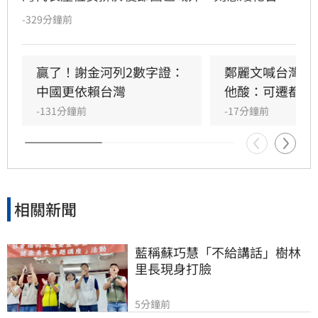
國格。駐日代表李逸洋對此表達強烈抗議與遺
-329分鐘前
憾，並拒絕出席典禮。李逸洋指出，長崎市政府
此舉不僅無視台灣主權與尊嚴，更淪為中國對台
法律戰的工具。他強調台灣長期熱愛和平，且台
贏了！謝金河列2數字證：
鄭麗文喊台灣不
日經貿與民間交流深厚，長崎市政府的親中舉動
中國更依賴台灣
他酸：可遷都重
背離兩國友好初衷。台灣雖曾透過外交途徑爭取
-131分鐘前
-17分鐘前
公平待遇，但對方執意矮化，我方因此決定降低
出席層級。李逸洋嚴正聲明，台灣是主權獨立國
家，與中國互不隸屬，對於長崎市政府屈從中國
壓力、貶損台灣尊嚴的作法，表達最嚴正的抗議
與譴責，並呼籲各界正視台灣在區域和平與全球
相關新聞
經濟中的關鍵價值。
藍稱蘇巧慧「不給講話」樹林
里長現身打臉
5分鐘前