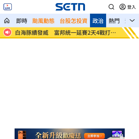
登入
即時
颱風動態
台股怎投資
政治
熱門
影音
a曝這
白海豚續發威 富邦統一延賽2天4戰打不
《哈利
成
光