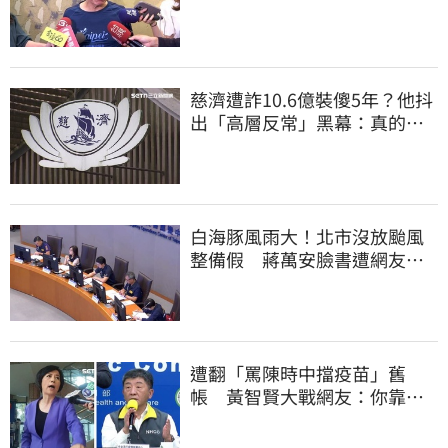
這麼好騙？
慈濟遭詐10.6億裝傻5年？他抖
出「高層反常」黑幕：真的不
知情？
白海豚風雨大！北市沒放颱風
整備假 蔣萬安臉書遭網友灌
爆：標準在哪？
遭翻「罵陳時中擋疫苗」舊
帳 黃智賢大戰網友：你靠我
活下來的