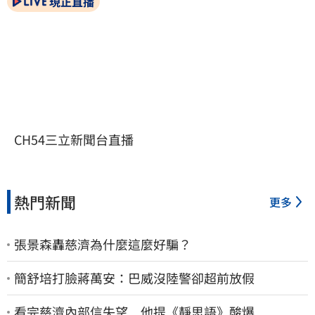
現正直播
CH54三立新聞台直播
熱門新聞
更多
張景森轟慈濟為什麼這麼好騙？
簡舒培打臉蔣萬安：巴威沒陸警卻超前放假
看完慈濟內部信失望 他提《靜思語》酸爆