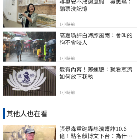
蔣萬安不放颱風假　吳思瑤：
騙票洗記憶
1小時前
高嘉瑜評白海豚風雨：會叫的
狗不會咬人
1小時前
還有內幕！鄭運鵬：就看慈濟
如何放下我執
1小時前
其他人也在看
張景森重砲轟慈濟遭詐10.6
億！點名顏博文下台：為什麼