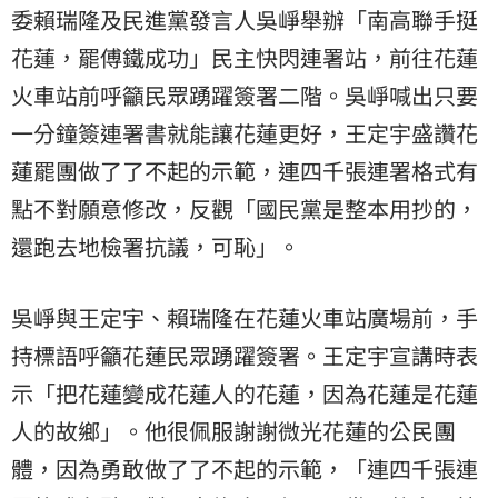
委賴瑞隆及民進黨發言人吳崢舉辦「南高聯手挺
花蓮，罷傅鐵成功」民主快閃連署站，前往花蓮
火車站前呼籲民眾踴躍簽署二階。吳崢喊出只要
一分鐘簽連署書就能讓花蓮更好，王定宇盛讚花
蓮罷團做了了不起的示範，連四千張連署格式有
點不對願意修改，反觀「國民黨是整本用抄的，
還跑去地檢署抗議，可恥」。
吳崢與王定宇、賴瑞隆在花蓮火車站廣場前，手
持標語呼籲花蓮民眾踴躍簽署。王定宇宣講時表
示「把花蓮變成花蓮人的花蓮，因為花蓮是花蓮
人的故鄉」。他很佩服謝謝微光花蓮的公民團
體，因為勇敢做了了不起的示範，「連四千張連