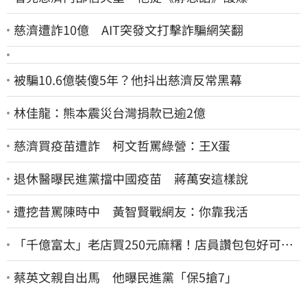
慈濟遭詐10億 AIT突發文打擊詐騙網笑翻
被騙10.6億裝傻5年？他抖出慈濟反常黑幕
林佳龍：熊本震災台灣捐款已逾2億
慈濟買疫苗遭詐 柯文哲罵綠營：王X蛋
退休醫曝民進黨擋中國疫苗 蔣萬安這樣說
遭挖昔罵陳時中 黃智賢戰網友：你靠我活
「千億富太」老店買250元麻糬！店員讚包包好可
愛 笑回：我自己做的
蔡英文親自出馬 他曝民進黨「保5搶7」