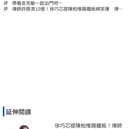
工會跟演藝圈沒關
帶著皮克敏一起出門吧
PR
律師詐慈濟10億！徐巧芯提陳柏惟踢鐵板網笑爆 律師
再曬1照補刀
延伸閱讀
徐巧芯提陳柏惟踢鐵板！律師