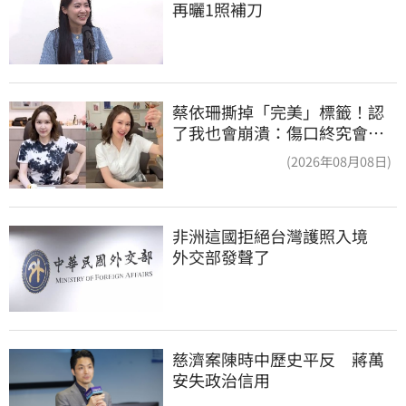
再曬1照補刀
蔡依珊撕掉「完美」標籤！認
了我也會崩潰：傷口終究會癒
合
(2026年08月08日)
非洲這國拒絕台灣護照入境　
外交部發聲了
慈濟案陳時中歷史平反　蔣萬
安失政治信用