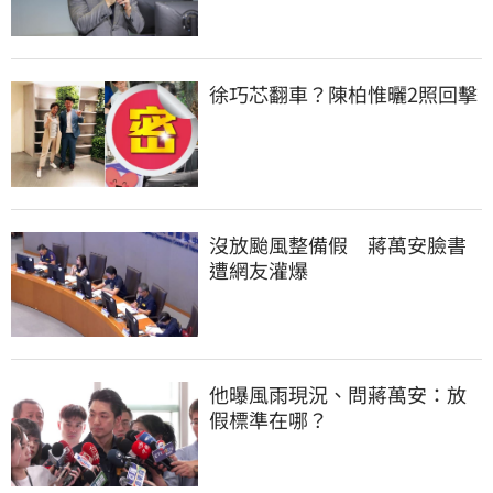
徐巧芯翻車？陳柏惟曬2照回擊
沒放颱風整備假　蔣萬安臉書
遭網友灌爆
他曝風雨現況、問蔣萬安：放
假標準在哪？