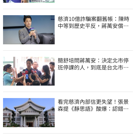
慈濟10億詐騙案翻舊帳：陳時
中等到歷史平反，蔣萬安償還
2022政治利息
簡舒培問蔣萬安：決定北市停
班停課的人，到底是台北市
長，還是氣象署？
看完慈濟內部信更失望！張景
森提《靜思語》酸爆：認錯有
那麼難？