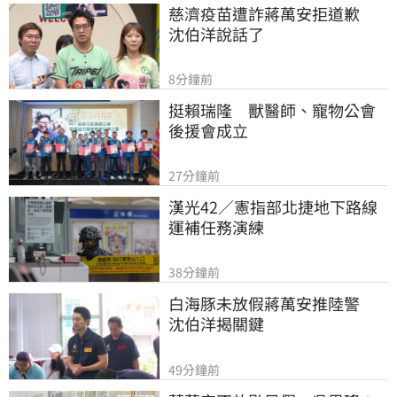
慈濟疫苗遭詐蔣萬安拒道歉　
沈伯洋說話了
8分鐘前
挺賴瑞隆　獸醫師、寵物公會
後援會成立
27分鐘前
漢光42／憲指部北捷地下路線
運補任務演練
38分鐘前
白海豚未放假蔣萬安推陸警　
沈伯洋揭關鍵
49分鐘前