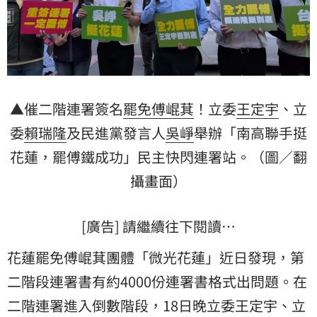
▲催二階連署簽名
罷免
傅崐萁
！立委
王定宇
、立
委
賴瑞隆
及民進黨發言人
吳崢
舉辦「南高聯手挺
花蓮
，罷傅鐵成功」民主快閃連署站。（圖／翻
攝畫面）
[廣告] 請繼續往下閱讀…
花蓮罷免傅崐萁團體「微光花蓮」近日發現，第
二階段連署書有約4000份連署書格式出問題。在
二階連署進入倒數階段，18日晚立委王定宇、立