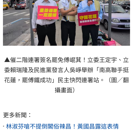
▲催二階連署簽名罷免傅崐萁！立委王定宇、立
委賴瑞隆及民進黨發言人吳崢舉辦「南高聯手挺
花蓮，罷傅鐵成功」民主快閃連署站。（圖／翻
攝畫面）
更多新聞：
林淑芬嗆不提倒閣俗辣昌！黃國昌露這表情