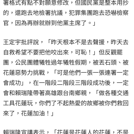
署格式有點不對願意修改，但國民黨是整本用抄
的，還跑去地檢署抗議，犯罪集團跑去恐嚇檢察
官，因為再辦就辦到他黨主席了。」
王定宇批評說，「昨天根本不是去聲援，昨天去
自救希望不要把他咬出來，可恥！」但反觀罷
團，公民團體犧牲過年犧牲假期，被丟石頭、被
花蓮惡勢力挑戰，「可是他們一張一張連署一定
會成功」，在一階段二階段三階段成功後，一定
會和賴瑞隆帶著高雄跟台南鄉親，「做各種交通
工具花蓮玩，你們了不起熱愛的故鄉被你們救回
來了，花蓮加油！」
賴瑞隆宣講表示，「花蓮是花蓮人的花蓮，不是