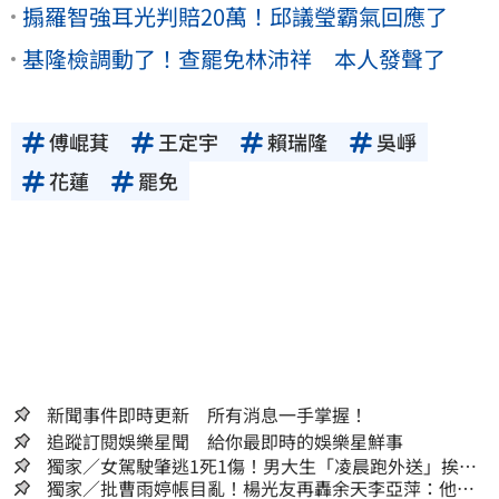
搧羅智強耳光判賠20萬！邱議瑩霸氣回應了
基隆檢調動了！查罷免林沛祥 本人發聲了
傅崐萁
王定宇
賴瑞隆
吳崢
花蓮
罷免
新聞事件即時更新 所有消息一手掌握！
追蹤訂閱娛樂星聞 給你最即時的娛樂星鮮事
獨家／女駕駛肇逃1死1傷！男大生「凌晨跑外送」挨
撞 媽淚：家快瓦解
獨家／批曹雨婷帳目亂！楊光友再轟余天李亞萍：他們