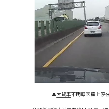
騎車半路沒油 連晨翔寶特瓶買汽油花1
日本長壽秘密找到了！1食物穩血糖又通
台灣彩券開獎直播中
20:31
LIVE三立+24小時直播
15:27
三立iNEWS新聞台線上直播
18:00
商場戰國來臨 台中「頂奢大道」逐漸
台彩父親節推新刮刮樂千萬頭獎超「爸
「拍片人的多重宇宙」職涯論壇9/12登
▲
大貨車
不明原因撞上停
8國球員齊聚高雄 Formosa 7s掀足球
理想混蛋號召粉絲跨海追星吃美食！
18: