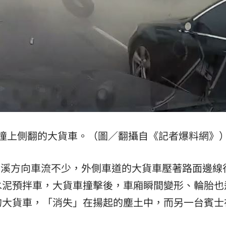
撞上側翻的大貨車。（圖／翻攝自《記者爆料網》
往大溪方向車流不少，外側車道的大貨車壓著路面邊線
水泥預拌車，大貨車撞擊後，車廂瞬間變形、輪胎也
的大貨車，「消失」在揚起的塵土中，而另一台賓士