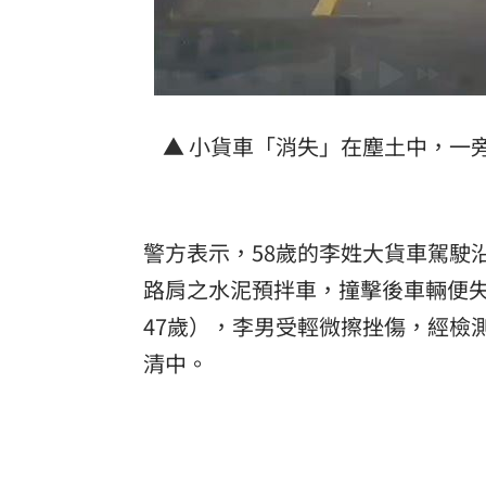
▲ 小貨車「消失」在塵土中，一
警方表示，58歲的李姓大貨車駕駛
路肩之水泥預拌車，撞擊後車輛便
47歲），李男受輕微擦挫傷，經檢
清中。