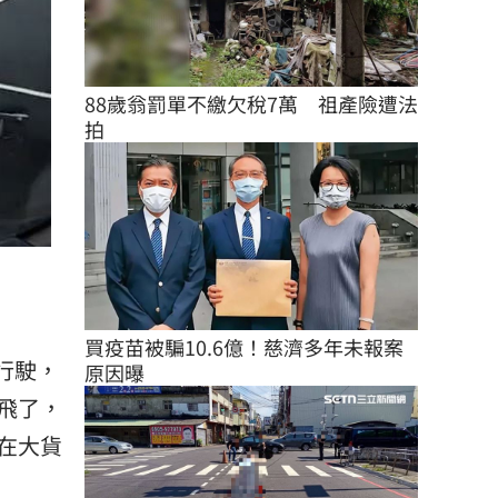
88歲翁罰單不繳欠稅7萬　祖產險遭法
拍
）
買疫苗被騙10.6億！慈濟多年未報案
行駛，
原因曝
飛了，
在大貨