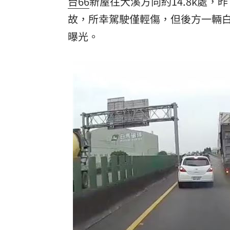
台66
新屋往大溪方向約14.8k處，
故，所幸駕駛僅輕傷，但後方一輛
曝光。