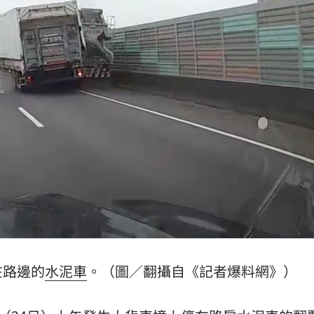
8元
18:26
腸
18:25
成形
12:00
」氣
12:00
場！
10:30
在路邊的
水泥車
。（圖／翻攝自《記者爆料網》）
熱潮
10:00
15