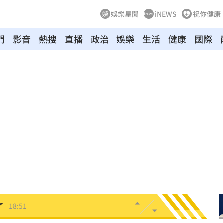
娛樂星聞
iNEWS
祝你健康
門
影音
熱搜
直播
政治
娛樂
生活
健康
國際
關鍵
19:12
淑芬
19:12
嗆母
19:08
失明
19:07
挨轟
19:00
病人
18:57
」
18:56
了
18:51