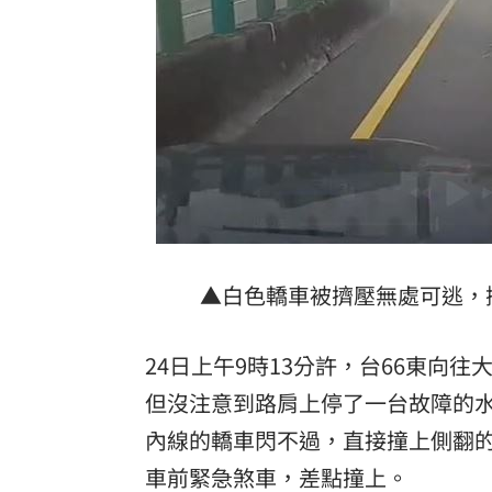
▲白色轎車被擠壓無處可逃，
24日上午9時13分許，台66東向
但沒注意到路肩上停了一台故障的
內線的轎車閃不過，直接撞上側翻
車前緊急煞車，差點撞上。