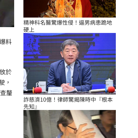
精神科名醫驚爆性侵！逼男病患跪地
硬上
爆料
放於
駛，
調查釐
詐慈濟10億！律師驚揭陳時中『根本
先知』