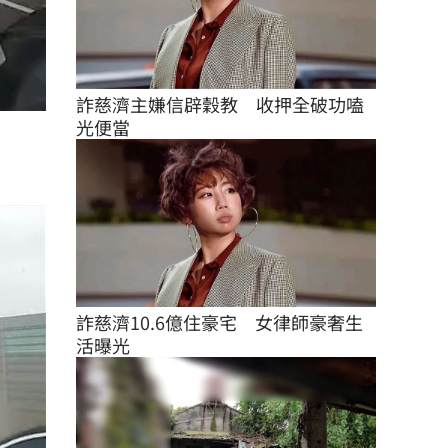
詐慈濟主嫌信辟穀教　收押全破功嗑
光便當
詐慈濟10.6億住豪宅　女律師豪奢生
活曝光