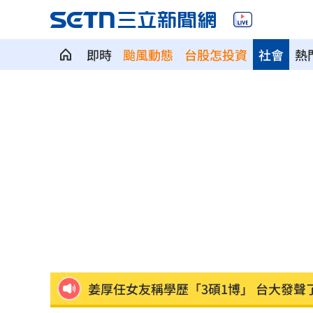
即時
颱風動態
台股怎投資
社會
熱
下週台股能否突破反壓？專家點名今晚
律師詐慈濟仍接機BNT 同框陳時中、張
託付360萬存款！兒1原因全花完甩存摺
國一生持掃把打女老師！視網膜受損恐
女星授權AI短劇 「裙下仰拍視角」片
防代刀！衛福部祭新規：醫材商嚴禁碰
外資狂提款！國家隊3億護「這檔金融股 
姜厚任女友稱學歷「3碩1博」 台大發聲