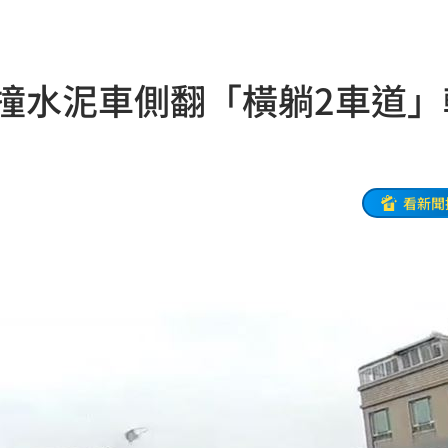
焦點
18:49
補助
18:49
車撞水泥車側翻「橫躺2車道」
盟國
18:48
28
18:48
會
18:45
看新聞
放閃
18:38
點評
18:36
不好
18:30
8:28
28