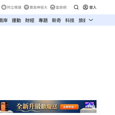
阿立導讀
寶島神很大
富房網
登入
兩岸
運動
財經
專題
新奇
科技
旅遊
汽車
寵物