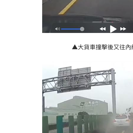
▲大貨車撞擊後又往內