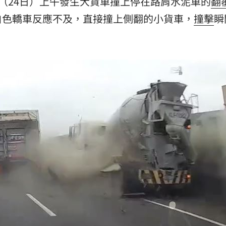
昨（24日）上午發生大貨車撞上停在路肩水泥車的
翻
白色轎車反應不及，直接撞上側翻的小貨車，
撞擊
瞬