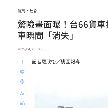
工會風波擴大 許常德再嗆曹雨婷轉移
首頁
社會
官方認熊本地震為激甚災害 擴大國家
驚險畫面曝！台66貨
美情報：普丁恐在今秋有限度攻擊北約
車瞬間「消失」
川普未明確指定接班人 傳力挺范斯拚20
阿部雄大合約到831 林威助曝有續留機
2025/04/25 10:28:00
楊紫瓊嗨慶64歲生日 豪門尪曬接吻照
記者羅欣怡／桃園報導
郭郁政對獅表現不及格 葉君璋說重話
棄高薪顧自閉雙胞兒 單親父仍遭嗆教
專家斷言國巨「只跌一半」500元非底
1
兆基債務風暴！李建成移送北檢複訊
18: