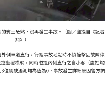
旁的賓士急煞，沒再發生事故。（圖／翻攝自《記者
網》）
沿外側車道直行，行經事故地點時不慎撞擊因故障停
失控翻覆橫躺，同時碰撞內側直行之自小客（盧姓駕
測3位駕駛酒測均為值為0，事故發生詳細原因警方