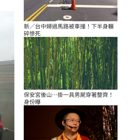
新／台中婦過馬路被車撞！下半身輾
碎慘死
保安宮後山…掛一具男屍穿著整齊！
身份曝