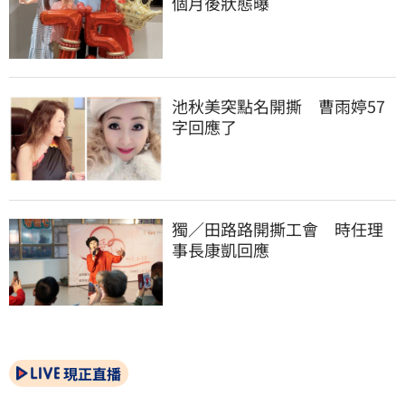
個月後狀態曝
池秋美突點名開撕　曹雨婷57
字回應了
獨／田路路開撕工會　時任理
事長康凱回應
現正直播