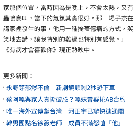
家那個位置，當時因為是晚上，不會太熱，又有
蟲鳴鳥叫，當下的氣氛其實很好。那一場子杰在
講家裡發生的事，他用一種掩蓋傷痛的方式，笑
笑地去講，讓我特別的難過也特別有感覺。」
《有病才會喜歡你》現正熱映中。
更多新聞：
永野芽郁爆不倫 新劇鏡頭剩2秒恐下車
蔡阿嘎與家人真撕破臉？嘎妹昔疑捲AB合約
唯一海外宣傳獻台灣 河正宇已辦快速通關
韓男團點名徐薇老師 成員不滿怒嗆「他」