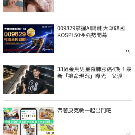
被看光光
009829掌握AI關鍵 大華韓國
KOSPI 50今強勢開募
PR
33歲金馬男星罹肺腺癌4期！最
新「搶命現況」曝光 父淚
崩：為何不是我
帶著皮克敏一起出門吧
PR