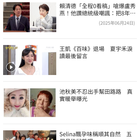
賴清德「全程0看稿」嗆爆盧秀
燕！他讚總統級嘲諷：把8年總
帳一次掀翻
(2025年06月24日)
王凱《百味》退場　夏宇禾淚
讀最後留言
池秋美不忍出手幫田路路　真
實暖舉曝光
Selina飄孕味稱順其自然　五