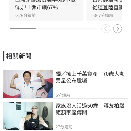
85%，最快可能於7日下午發布。8日至10日是颱
5成！1縣市飆67%
從這登陸直衝中
風最接近時刻，中部以北及東北部山區須防大雨
-376分鐘前
-367分鐘前
至豪雨，隨後西南風增強，南部山區亦有豪雨風
險。
相關新聞
獨／擁上千萬資產　70歲大咖
男星公布遺囑
6分鐘前
家族沒人活過50歲　蔣友柏駁
鉅額家產傳聞
27分鐘前