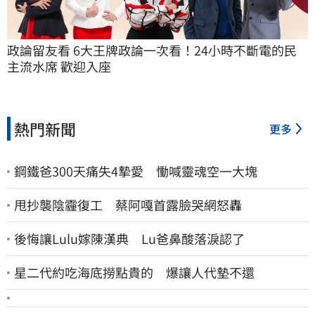
政論留友看 6大王牌政論一次看！24小時不斷電的民
主流水席 歡迎入座
熱門新聞
更多
鋼鐵爸300天痛失4摯愛 慟喊靈魂空一大塊
甩抄襲陰霾復工 蔡阿嘎首露臉哭網怒轟
後悔讓Lulu嫁陳漢典 Lu爸鼻酸落淚認了
星二代約吃海底撈點貴的 爆讓人代墊不還