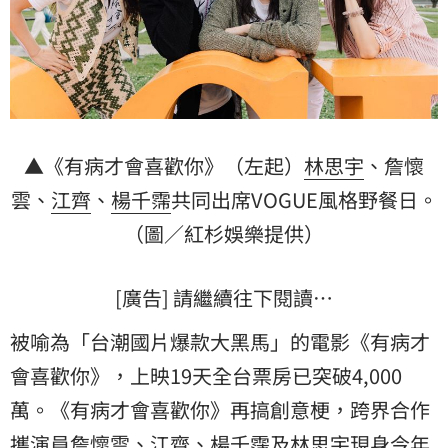
▲《有病才會喜歡你》（左起）
林思宇
、
詹懷
雲
、
江齊
、
楊千霈
共同出席VOGUE風格野餐日。
（圖／紅杉娛樂提供）
[廣告] 請繼續往下閱讀…
被喻為「台潮國片爆款大黑馬」的電影《有病才
會喜歡你》，上映19天全台票房已突破4,000
萬。《有病才會喜歡你》再搞創意梗，跨界合作
攜演員詹懷雲、江齊、楊千霈及林思宇現身今年