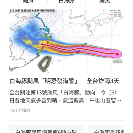
颱風
白海豚
鯨魚
白海豚颱風「明恐發海警」　全台炸雨3天
全台關注第13號颱風「白海豚」動向！今（6）
日各地天氣多雲到晴，氣溫偏高，午後山區留意
雷陣雨。氣象專家提醒，白海豚颱風預計明
-431分鐘前
（7）日起外圍雲系接近，北部及中南部將轉為
有局部短暫陣雨，週末雨勢恐加大。氣象專家林
得恩分析，白海豚發布海上颱風警報機率逾
白海豚暴風侵襲率6縣市破
白海豚最新各國