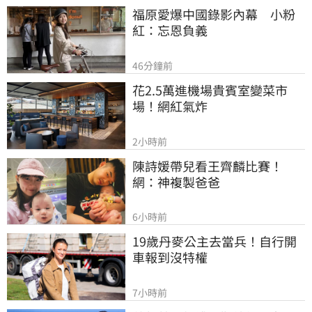
福原愛爆中國錄影內幕　小粉
紅：忘恩負義
46分鐘前
花2.5萬進機場貴賓室變菜市
場！網紅氣炸
2小時前
陳詩媛帶兒看王齊麟比賽！
網：神複製爸爸
6小時前
19歲丹麥公主去當兵！自行開
車報到沒特權
7小時前