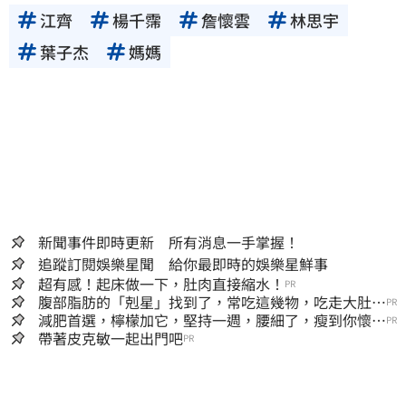
江齊
楊千霈
詹懷雲
林思宇
葉子杰
媽媽
新聞事件即時更新 所有消息一手掌握！
追蹤訂閱娛樂星聞 給你最即時的娛樂星鮮事
超有感！起床做一下，肚肉直接縮水！
PR
腹部脂肪的「剋星」找到了，常吃這幾物，吃走大肚
PR
囊，瘦出小蠻腰
減肥首選，檸檬加它，堅持一週，腰細了，瘦到你懷疑
PR
人生
帶著皮克敏一起出門吧
PR