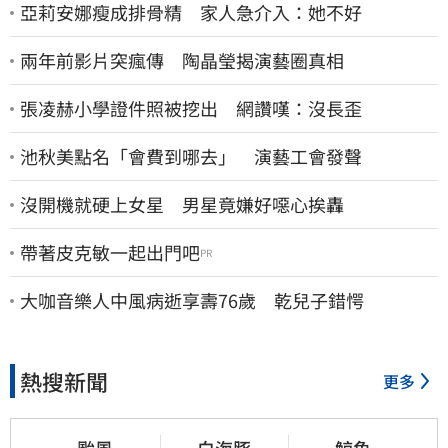
亞莉安娜瘦成排骨精 家人急介入：她不好
兩年前影片突瘋傳 陶晶瑩揭演藝圈真相
張凌赫小學證件照被挖出 網讚嘆：沒長歪
池秋美點名「會費到哪去」 演藝工會發聲
沒開機就硬上女星 男星竟嫌好噁心挨轟
帶著皮克敏一起出門吧
PR
大咖音樂人中風病逝享壽76歲 乾兒子錯愕
熱搜新聞
更多