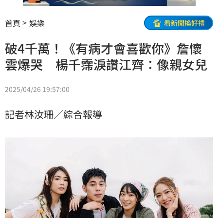
首頁
娛樂
看新聞換好禮
破4千萬！《有病才會喜歡你》詹懷
雲爆哭 楊千霈淚讚江齊：像親女兒
2025/04/26 19:57:00
記者林汝珊／綜合報導