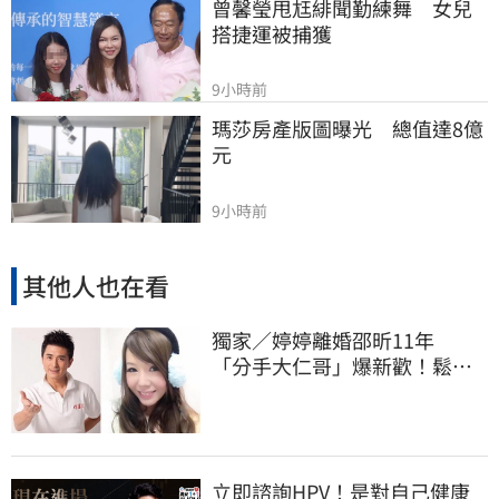
曾馨瑩甩尪緋聞勤練舞　女兒
搭捷運被捕獲
9小時前
瑪莎房產版圖曝光　總值達8億
元
9小時前
其他人也在看
獨家／婷婷離婚邵昕11年
「分手大仁哥」爆新歡！鬆口
認：一見鍾情
立即諮詢HPV！是對自己健康