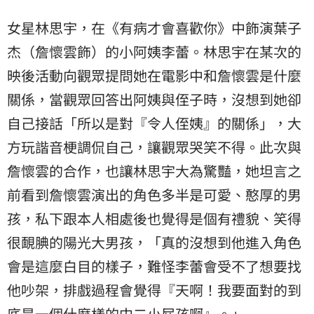
女星林思宇，在《有病才會喜歡你》中飾演
葉子
杰
（詹懷雲飾）的小阿姨李蕾。林思宇在某次的
映後活動向觀眾提問她在電影中和詹懷雲是什麼
關係，當觀眾回答出阿姨與侄子時，沒想到她卻
自己接話「所以是對『令人侄姨』的關係」，大
方玩諧音梗調侃自己，讓觀眾哭笑不得。此次與
詹懷雲的合作，也讓林思宇大為驚豔，她坦言之
前看到詹懷雲演出的角色多半是可愛、憨厚的男
孩，私下跟本人相處後也覺得是個有禮貌、笑得
很靦腆的陽光大男孩，「真的沒想到他進入角色
會是這麼白目的樣子，難怪李蕾會受不了想要找
他吵架，排戲過程會覺得『天啊！我要面對的到
底是一個什麼樣的中二小屁孩啊』。」