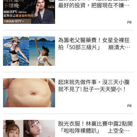
最好的投資，把握現在不嫌
晚！
PR
為籌老父醫藥費！女星全裸狂
拍「50部三級片」 崩潰大
哭：沒靈魂了
起床就先做件事，沒三天小腹
就不見了! 肚子一天天變小！
PR
脫光衣服！林襄比賽中露2點開
「啦啦隊裸體趴」 上空全裸