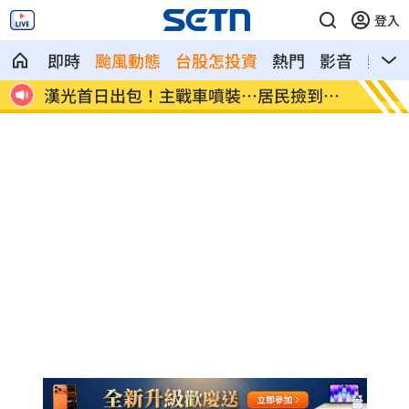
登入
即時
颱風動態
台股怎投資
熱門
影音
熱搜
到零
伊朗警告波灣國家 美動武恐危及能源設
福原愛
施
義