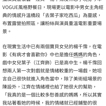
VOGUE風格野餐日，現場更以電影中男女主角經
典的情感升溫橋段「去葉子家吃西瓜」為靈感，
布置露營拍照區，讓粉絲與演員重溫電影重要場
景。
在現實生活中已有兩個寶貝女兒的楊千霈，在電
影《有病才會喜歡你》中也是擔任
媽媽
的角色，
戲中女兒葉子（江齊飾）已是高中生。楊千霈回
想兩人第一次對戲就是情緒較重的一場戲，她坦
言自己很快就進入角色當中，除了美術組場景的
陳設外，江齊在情緒裡也給了她很大的幫助，
「我真的是一個比較多愁善感的媽媽，所以其實
我站著看她的時候，我的情緒就已經鋪墊的很