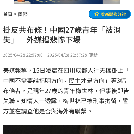
首頁
國際
看新聞換好禮
掛反共布條！中國27歲青年「被消
失」 外媒揭悲慘下場
2025/04/28 22:57:00
2025/04/28 22:57:28
更新
美媒報導，15日凌晨在四川
成都
人行
天橋
掛上「
中國
不需要誰指明方向，
民主
才是方向」等3幅
布條
者，是現年27歲的青年
梅世林
，但事後即告
失聯。知情人士透露，梅世林已被刑事拘留，警
方並在調查他是否與海外有聯繫。