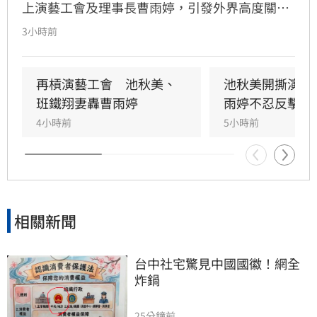
上演藝工會及理事長曹雨婷，引發外界高度關
注。池秋美過去曾以《小風帆》一曲紅遍大街小
3小時前
巷，卻在事業巔峰期因拒絕高官飯局慘遭全面封
殺。她回憶當年凌晨遭威脅，對方甚至揚言誰敢
發她通告就會斷手斷腳，導致演藝事業一落千
再槓演藝工會　池秋美、
池秋美開撕演藝
丈，從一週七天通告的當紅歌手淪為過往雲煙。
班鐵翔妻轟曹雨婷
雨婷不忍反擊了
4小時前
5小時前
相關新聞
台中社宅驚見中國國徽！網全
炸鍋
25分鐘前