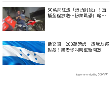
50萬網紅遭「爆頭射殺」！直
播全程放送…粉絲驚恐目睹慘
死過程
斷交國「200萬磅蝦」遭我友邦
封殺！業者慘叫盼重新開放
Recommended by