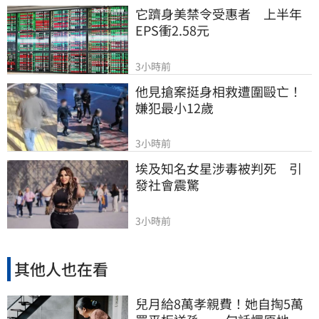
它躋身美禁令受惠者　上半年
EPS衝2.58元
3小時前
他見搶案挺身相救遭圍毆亡！
嫌犯最小12歲
3小時前
埃及知名女星涉毒被判死　引
發社會震驚
3小時前
其他人也在看
兒月給8萬孝親費！她自掏5萬