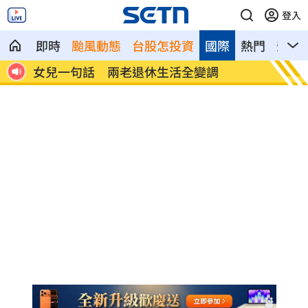
登入
即時
颱風動態
台股怎投資
國際
熱門
影音
首富
女兒一句話 兩老退休生活全變調
記憶體
襲