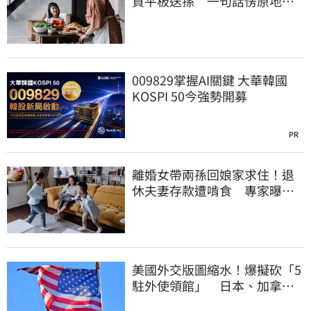
買平板送孫 一句話愣原地
「傷心不已」
009829掌握AI關鍵 大華韓國
KOSPI 50今強勢開募
PR
離婚女帶兩孫回娘家求住！退
休夫妻存款遭啃食 專家曝這
點沒說會後悔
美國外交版圖縮水！爆擬砍「5
駐外使領館」 日本、加拿
大、印尼都入列