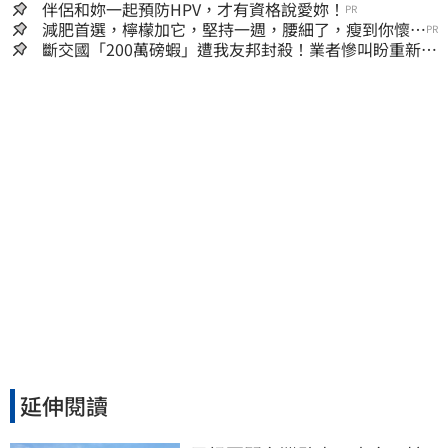
囊，瘦出小蠻腰
伴侶和妳一起預防HPV，才有資格說愛妳！
PR
減肥首選，檸檬加它，堅持一週，腰細了，瘦到你懷疑
PR
人生
斷交國「200萬磅蝦」遭我友邦封殺！業者慘叫盼重新開
放
延伸閱讀