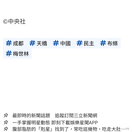
©中央社
成都
天橋
中國
民主
布條
梅世林
最即時的新聞話題 追蹤訂閱三立新聞網
一手掌握明星動態 即刻下載娛樂星聞APP
腹部脂肪的「剋星」找到了，常吃這幾物，吃走大肚
PR