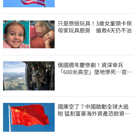
只是想撿玩具！3歲女童頭卡保
母家玩具廚房 搶救4天仍不治
俄國週年慶慘劇！資深傘兵
「600米高空」墜地慘死…官方
噤聲、畫面瘋傳
國庫空了？中國啟動全球大追
稅 猛割富豪海外資產恐掀資金
逃亡潮