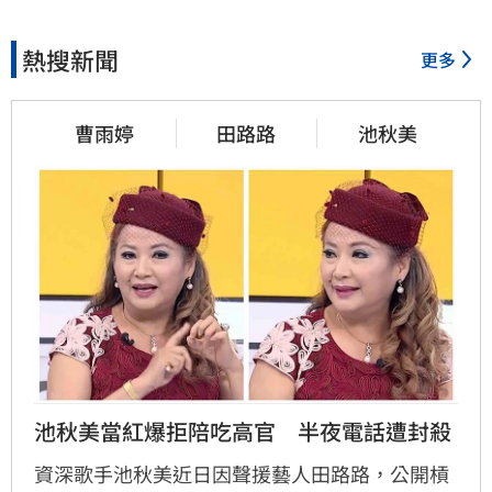
熱搜新聞
更多
曹雨婷
田路路
池秋美
池秋美當紅爆拒陪吃高官　半夜電話遭封殺
資深歌手池秋美近日因聲援藝人田路路，公開槓