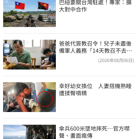
巴紐要關台灣駐處！專家：擴
大對中合作
爸爸代簽教召令！兒子未盡後
備軍人義務「14天教召不去」
換3個月刑期
(2026年08月06日)
幸好幼女換位　人妻搭機熟睡
遭揉臀噴精
傘兵600米墜地摔死…官方噤
聲、畫面瘋傳