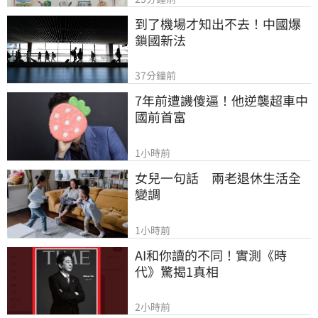
到了機場才知出不去！中國爆
鎖國新法
37分鐘前
7年前遭譏傻逼！他逆襲超車中
國前首富
1小時前
女兒一句話　兩老退休生活全
變調
1小時前
AI和你讀的不同！實測《時
代》驚揭1真相
2小時前