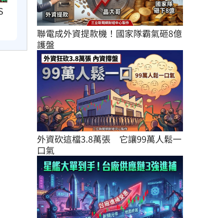
S
聯電成外資提款機！國家隊霸氣砸8億
護盤
外資砍這檔3.8萬張　它讓99萬人鬆一
口氣