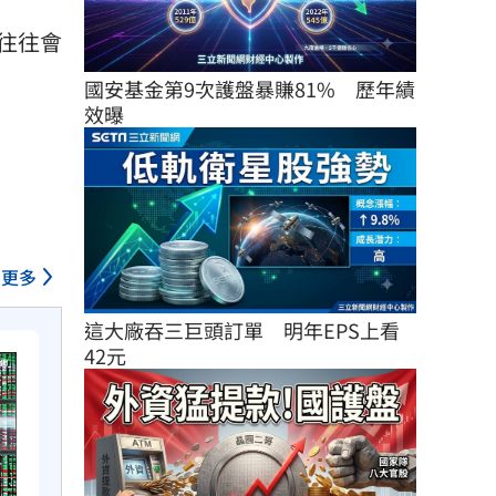
往往會
國安基金第9次護盤暴賺81%　歷年績
效曝
更多
這大廠吞三巨頭訂單　明年EPS上看
42元