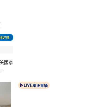
貴
換好禮
美國家
。
現正直播