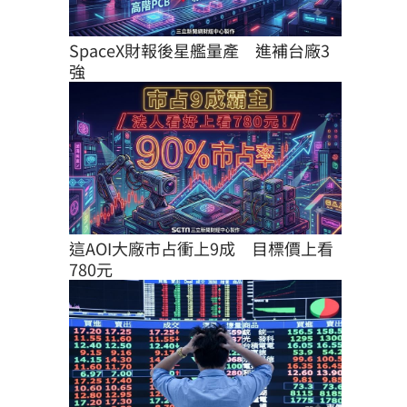
SpaceX財報後星艦量產　進補台廠3
強
這AOI大廠市占衝上9成　目標價上看
780元