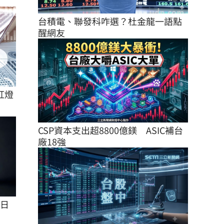
台積電、聯發科咋選？杜金龍一語點
醒網友
紅燈
CSP資本支出超8800億鎂　ASIC補台
廠18強
7日