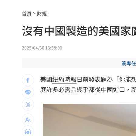
慈濟買BNT被詐10億！藍昔嗆擋疫苗網
首頁
財經
它躋身美禁令受惠者 上半年EPS衝2.5
沒有中國製造的美國家
高溫重創雞蛋產量 最快要等到9月才回
7月營收寫同期次高 聯寶訂單看到2027
2025/04/30 13:58:00
台股收復44000點大關 2關鍵看AI產業
簽專任
他見搶案挺身相救遭圍毆亡！嫌犯最小1
美國
紐約時報
日前發表題為「你能
扣款人數狂增4成 國泰小龍基金布局曝
庭許多必需品幾乎都從中國進口，
車是我的、油也是我的 睡車竟被收住
24歲存款破百萬！她公開致富關鍵：超
這大廠產能利用率衝90% 目標價上看2