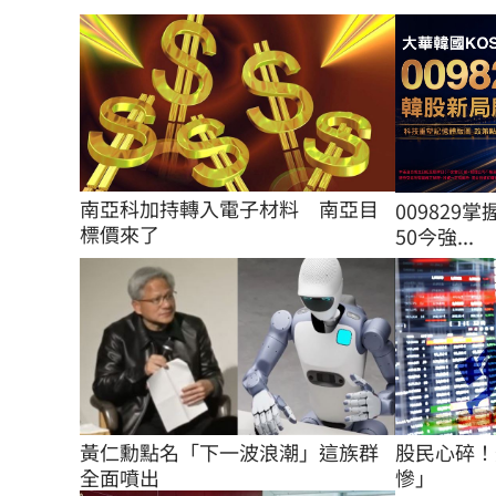
南亞科加持轉入電子材料　南亞目
009829掌
標價來了
50今強...
股民心碎！
黃仁勳點名「下一波浪潮」這族群
慘」
全面噴出