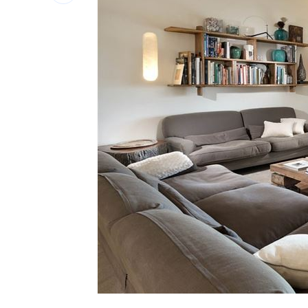
埃及知名女星涉毒被判死 引發社會震
桃園聯隊奪世界青棒亞軍 張善政接機
男駕車至議員服務處嗆開槍 台中警抓
新／Sandisk挫5%！台指期翻紅站回440
台灣彩券開獎直播中
20:31
LIVE三立+24小時直播
15:27
三立iNEWS新聞台線上直播
18:00
理想混蛋號召粉絲跨海追星吃美食！
18: