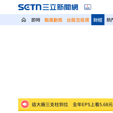
即時
颱風動態
台股怎投資
財經
熱
7年前遭譏傻逼！他逆襲超車中國前首富
女兒一句話 兩老退休生活全變調
03:05
記憶體產能全被大廠包下 驚人漲價潮
北美訂單補爆 聯發科小金雞EPS至27.1
AI和你讀的不同！實測《時代》驚揭1真
這大廠三支柱到位 全年EPS上看5.68元