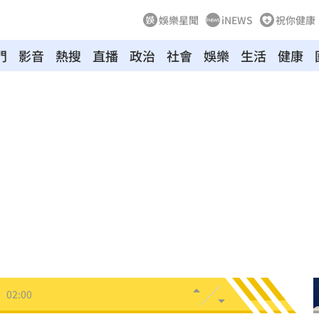
娛樂星聞
iNEWS
祝你健康
門
影音
熱搜
直播
政治
社會
娛樂
生活
健康
03:10
來襲
03:04
2元
02:30
相
02:10
02:00