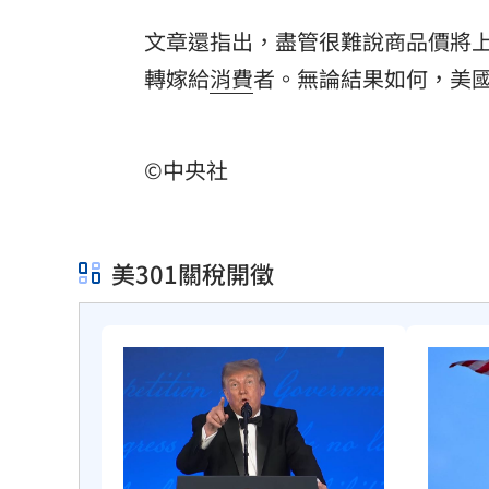
文章還指出，盡管很難說商品價將
轉嫁給
消費
者。無論結果如何，美
©中央社
美301關稅開徵