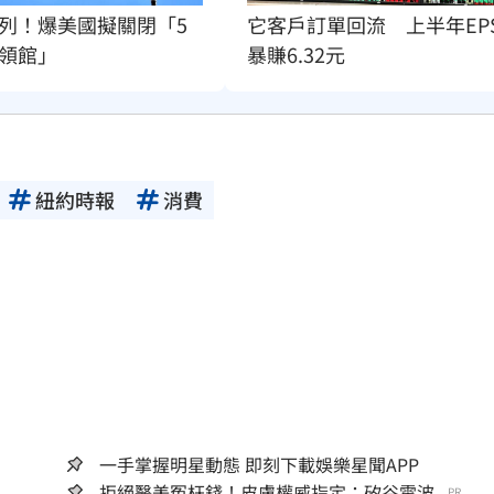
它客戶訂單回流　上半年EP
列！爆美國擬關閉「5
暴賺6.32元
領館」
紐約時報
消費
一手掌握明星動態 即刻下載娛樂星聞APP
拒絕醫美冤枉錢！皮膚權威指定：矽谷電波...
PR