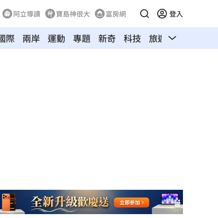
阿立導讀
寶島神很大
富房網
登入
國際
兩岸
運動
專題
新奇
科技
旅遊
汽車
寵物