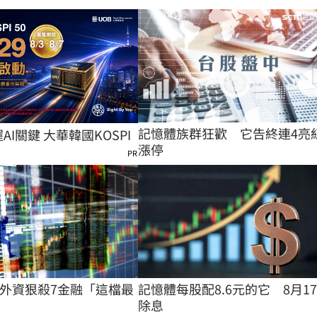
記憶體族群狂歡　它告終連4亮
握AI關鍵 大華韓國KOSPI
漲停
PR
外資狠殺7金融「這檔最
記憶體每股配8.6元的它　8月1
除息