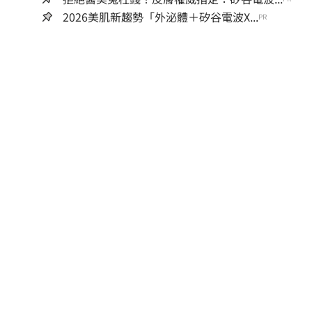
2026美肌新趨勢「外泌體＋矽谷電波X...
PR