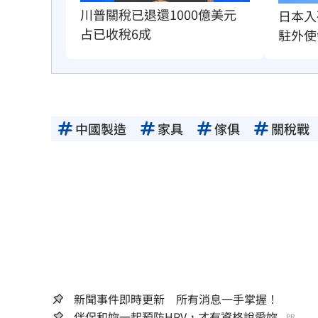
川普關稅已退還1000億美元　
日本入
占已收稅6成
駐外使
中國製造
家具
傢俱
關稅戰
新聞事件即時更新 所有消息一手掌握！
伴侶和妳一起預防HPV，才有資格說愛妳...
PR