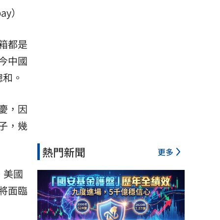
ay）
箱都是
今中國
總和。
慶，因
子，幾
熱門新聞
更多
。美國
將面臨