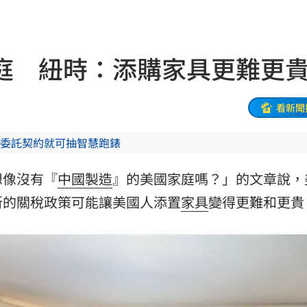
朝聖
01:35
8元
01:30
庭 紐時：添購家具更難更
穩
01:26
年
01:20
看新聞
發展
01:13
委託契約就可抽智慧跑錶
2歲
01:10
想像沒有『
中國製造
』的美國家庭嗎？」的文章說，
光
01:05
新的關稅政策可能讓美國人添置
家具
變得更難和更貴
宿費
01:04
孝順
01:02
20元
01:00