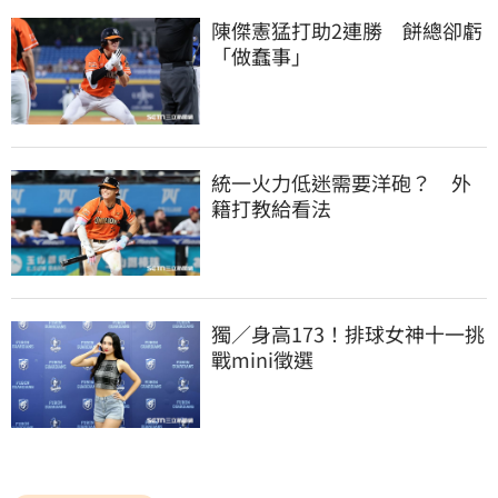
陳傑憲猛打助2連勝　餅總卻虧
「做蠢事」
統一火力低迷需要洋砲？　外
籍打教給看法
獨／身高173！排球女神十一挑
戰mini徵選