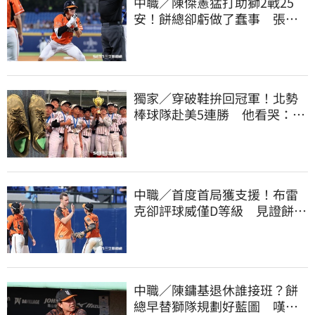
中職／陳傑憲猛打助獅2戰25
安！餅總卻虧做了蠢事 張翔
短打傷退不樂觀
獨家／穿破鞋拚回冠軍！北勢
棒球隊赴美5連勝 他看哭：台
灣囡仔的韌性
中職／首度首局獲支援！布雷
克卻評球威僅D等級 見證餅總
400勝有感而發
中職／陳鏞基退休誰接班？餅
總早替獅隊規劃好藍圖 嘆新