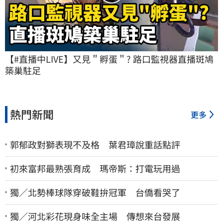
【#直播中LIVE】又見＂孵蛋＂? 路口監視器直播斑鳩
築巢駐足
熱門新聞
更多
郭郁政對獅表現不及格 葉君璋說重話點評
初來富邦最熟張育成 瑪帝斯：打電玩用過
獨／北勢棒球隊穿破鞋拚冠軍 台僑看哭了
獨／河北彩花現身味全主場 傳想來台發展