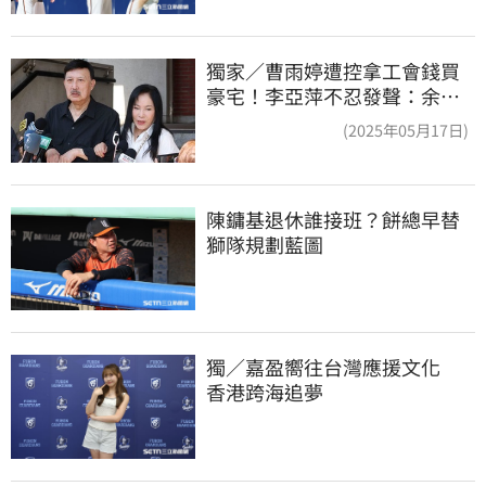
獨家／曹雨婷遭控拿工會錢買
豪宅！李亞萍不忍發聲：余天
管工會都貼錢
(2025年05月17日)
陳鏞基退休誰接班？餅總早替
獅隊規劃藍圖
獨／嘉盈嚮往台灣應援文化　
香港跨海追夢