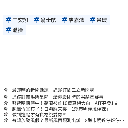
王奕翔
翁士航
唐嘉鴻
吊環
體操
最即時的新聞話題 追蹤訂閱三立新聞網
追蹤訂閱娛樂星聞 給你最即時的娛樂星鮮事
藍曾嗆陳時中！慈濟被詐10億真相大白 AIT突發1文酸
爆…他笑：真的很會
颱風假宣布了！白海豚來襲「1縣市明停班停課」
做到這點才有資格說愛你
PR
有望放颱風假？最新風雨預測出爐 8縣市明達停班停課
標準