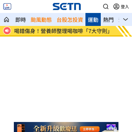
登入
即時
颱風動態
台股怎投資
運動
熱門
影音
守則」
美：東南亞詐騙園區多由中國背景組織主
拆監獄
導