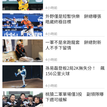
4小時前
外野僅是短暫快樂　餅總曝張
皓崴終極目標
4小時前
一軍不是來跑龍套　餅總對新
人不手下留情
4小時前
孫易磊登板2局2K無失分！　飆
156公里火球
4小時前
桃猿二軍單場僅3投　副領隊曝
下週可緩解