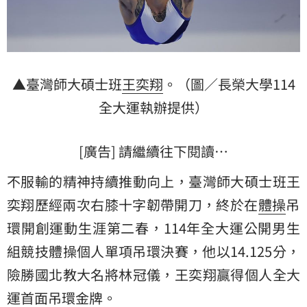
▲臺灣師大碩士班
王奕翔
。（圖／長榮大學114
全大運執辦提供）
[廣告] 請繼續往下閱讀…
不服輸的精神持續推動向上，臺灣師大碩士班王
奕翔歷經兩次右膝十字韌帶開刀，終於在
體操
吊
環
開創運動生涯第二春，114年全大運公開男生
組競技體操個人單項吊環決賽，他以14.125分，
險勝國北教大名將林冠儀，王奕翔贏得個人全大
運首面吊環金牌。