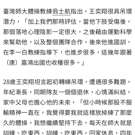
臺灣師大體操教練
翁士航
指出，王奕翔很具吊環
潛力，「加上我們那時評估，當他下肢受傷後，
那個落地心理陰影一定很大，之後藉由運動科學
來幫助他，以及整個團隊合作，後來他進國訓，
在李一白教練指導下，也進步很多，這幾年跟著
（唐）嘉鴻出國也收穫很多。」
28歲王奕翔坦言起初轉練吊環，遭遇很多難題，
年紀漸長，同期隊友一個個退休，心情滿糾結，
家中父母也擔心他的未來，「但小時候那股不服
輸精神一直在，我覺得要我就這樣放掉練了那麼
久的體操，我想繼續堅持下去，每天在師大就是
訓練、吃東西、訓練、吃東西，回家休息，四年