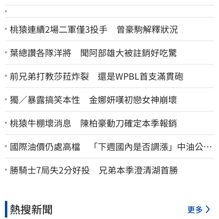
桃猿連續2場二軍僅3投手 曾豪駒解釋狀況
葉總讚各隊洋將 聞阿部雄大被註銷好吃驚
前兄弟打教莎菈炸裂 還是WPBL首支滿貫砲
獨／暴露搞笑本性 金娜妍嘆初戀女神崩壞
桃猿牛棚壞消息 陳柏豪動刀確定本季報銷
國際油價仍處高檔 「下週國內是否調漲」中油公布
了
勝騎士7局失2分好投 兄弟本季澄清湖首勝
熱搜新聞
更多