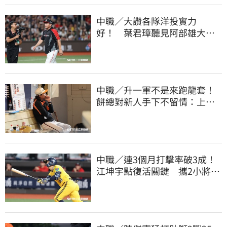
中職／大讚各隊洋投實力
好！ 葉君璋聽見阿部雄大被
註銷好吃驚
中職／升一軍不是來跑龍套！
餅總對新人手下不留情：上來
設法把先發擠掉
中職／連3個月打擊率破3成！
江坤宇點復活關鍵 攜2小將赴
美特訓見成效