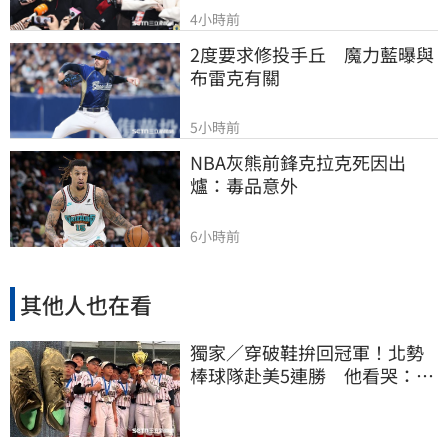
4小時前
2度要求修投手丘　魔力藍曝與
布雷克有關
5小時前
NBA灰熊前鋒克拉克死因出
爐：毒品意外
6小時前
其他人也在看
獨家／穿破鞋拚回冠軍！北勢
棒球隊赴美5連勝 他看哭：台
灣囡仔的韌性