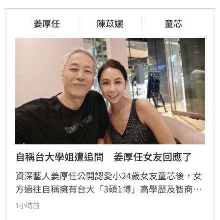
姜厚任
陳苡孋
童芯
自稱台大學姐遭追問　姜厚任女友回應了
資深藝人姜厚任公開認愛小24歲女友童芯後，女
方過往自稱擁有台大「3碩1博」高學歷及智商
146等背景引發外界高度質疑。童芯日前於社群
1小時前
發布千字長文，以「台大學姐」自居暢談邏輯與