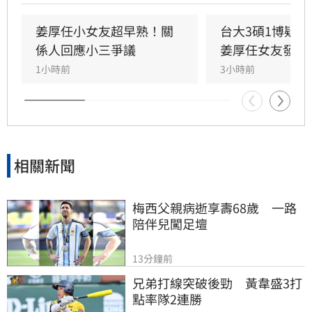
真相，試圖回應爭議，卻未提供具體學歷證明文
件，導致話題持續發酵，網友針對其學歷真實性
姜厚任小女友超早熟！關
台大3碩1博疑
仍存有諸多疑問。面對女友身陷輿論風波，姜厚
係人回應小三爭議
姜厚任女友發聲
任展現力挺態度，笑稱兩人的戀情已像偵探片，
1小時前
3小時前
強調對女友背景知情且不擔憂。林宜君
相關新聞
梅西父親病逝享壽68歲　一路
陪伴兒闖足壇
13分鐘前
兄弟打線突破後勁　黃韋盛3打
點率隊2連勝