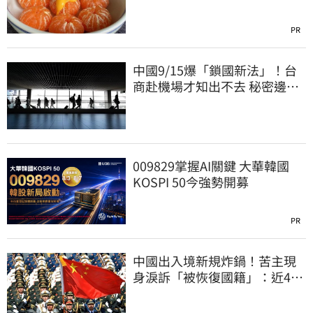
PR
中國9/15爆「鎖國新法」！台
商赴機場才知出不去 秘密邊控
合法化
009829掌握AI關鍵 大華韓國
KOSPI 50今強勢開募
PR
中國出入境新規炸鍋！苦主現
身淚訴「被恢復國籍」：近4億
資產全停擺