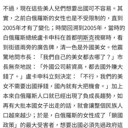
不過，現在這些美人兒們想要出國可不容易。其
實，之前白俄羅斯的女性也是不受限制的，直到
2005年才有了變化；時間回溯到2005年，當時的
白俄羅斯總統盧卡申科在首都
明斯克
視察時，看
到街道兩旁的廣告牌，清一色是外國美女。他震
驚地問市長：「我們自己的美女都去哪了？」市
長無奈地說：「外國公司薪資高，都去國外賺大
錢了。」盧卡申科立刻決定：「不行，我們的美
女不需要出國掙錢，國內就有大把機會。」加上
本來白俄羅斯人口就已經出現了負成長趨勢，如
再有大批本國女子出走的話，就會讓整個民族人
口越來越少；於是，白俄羅斯的女性成了「鎖國
政策」的最大受害者，想要出國必須先過政府這