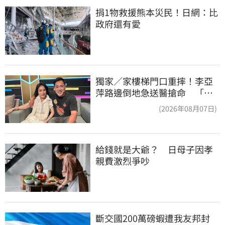
捐1物救援熊本災民！日網：比
政府還有愛
獨家／家樓梯門口重摔！李亞
萍路邊倒地急送醫搶命 「最
新傷況」曝
(2026年08月07日)
給錢就是大爺？　日母子因孝
親費激烈爭吵
斷交國200萬磅蝦遭我友邦封