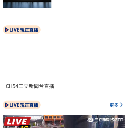
現正直播
CH54三立新聞台直播
現正直播
更多