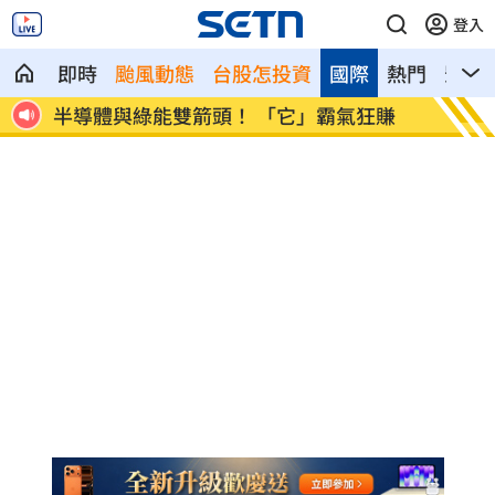
登入
即時
颱風動態
台股怎投資
國際
熱門
影音
了
半導體與綠能雙箭頭！ 「它」霸氣狂賺
華許9
鋸