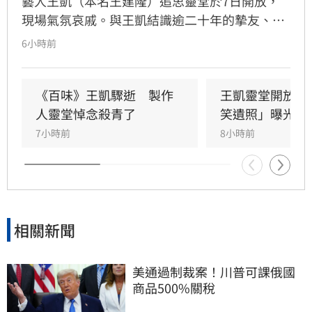
藝人王凱（本名王建隆）追思靈堂於7日開放，
現場氣氛哀戚。與王凱結識逾二十年的摯友、邱
瓈寬特助Jeff現身協助打點後事。由於兩人外貌
6小時前
神似，王凱母親見到Jeff時悲從中來並相擁落
淚，場面令人鼻酸。得知王凱在台北缺乏親友協
助，演藝圈大姐大邱瓈寬展現義氣，主動承擔治
《百味》王凱驟逝　製作
王凱靈堂開放　
喪事宜並指派Jeff全程留守，陪伴王凱走完人生
人靈堂悼念殺青了
笑遺照」曝光
最後一程。這場深厚的兄弟情誼與邱瓈寬的溫暖
7小時前
8小時前
義舉，成為家屬在面臨驟變時最堅強的後盾，各
界也紛紛對這
相關新聞
美通過制裁案！川普可課俄國
商品500%關稅