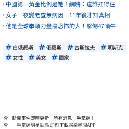
中國第一黃金比例是她！網嗨：這誰扛得住
女子一夜變老查無病因 11年後才知真相
他是全球拳頭力量最恐怖的人！擊倒47頭牛
白俄羅斯
俄羅斯
古斯拉夫
明斯克
女性
美女
國家
新聞事件即時更新 所有消息一手掌握！
一手掌握明星動態 即刻下載娛樂星聞APP