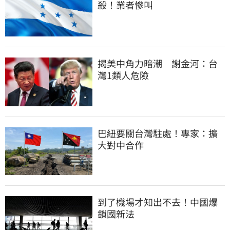
殺！業者慘叫
揭美中角力暗潮　謝金河：台
灣1類人危險
巴紐要關台灣駐處！專家：擴
大對中合作
到了機場才知出不去！中國爆
鎖國新法