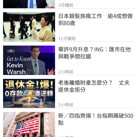
3分鐘前
日本銀髮族瘋工作　逾4成想做
到80歲
11分鐘前
華許9月升息？ING：匯市在他
與戰爭間拉鋸
2小時前
老後離婚財產怎麼分？　丈夫
退休金拒分
2小時前
新／四指齊揚！台指期飆破500
點