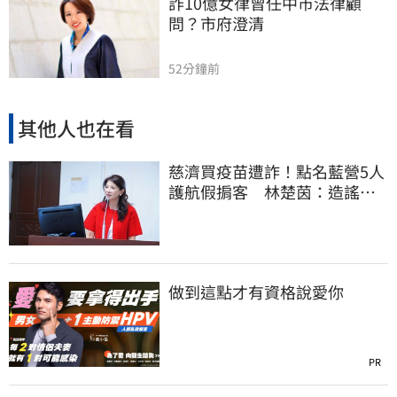
詐10億女律曾任中市法律顧
問？市府澄清
52分鐘前
其他人也在看
慈濟買疫苗遭詐！點名藍營5人
護航假掮客 林楚茵：造謠政
客出來道歉
做到這點才有資格說愛你
PR