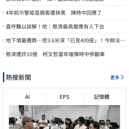
4年前示警疫苗掮客遭抹黑 陳時中回應了
直呼難以諒解！他：慈濟最高層應有人下台
地下墳墓遷葬…挖3.6米深「已見400座」！今辦法會
安撫祖先
慈濟遭詐10億 柯文哲當年嗆陳時中慘翻車
熱搜新聞
更多
AI
EPS
記憶體