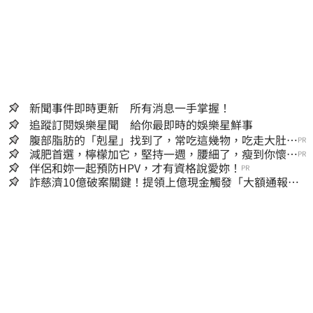
新聞事件即時更新 所有消息一手掌握！
追蹤訂閱娛樂星聞 給你最即時的娛樂星鮮事
腹部脂肪的「剋星」找到了，常吃這幾物，吃走大肚
PR
囊，瘦出小蠻腰
減肥首選，檸檬加它，堅持一週，腰細了，瘦到你懷疑
PR
人生
伴侶和妳一起預防HPV，才有資格說愛妳！
PR
詐慈濟10億破案關鍵！提領上億現金觸發「大額通報」
神鬼律師遭擊落內幕