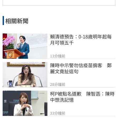
生接軌產業，共同迎接媒體數位轉型趨勢。
相關新聞
賴清德預告：0-18歲明年起每
月可領五千
13分鐘前
陳時中示警勿信疫苗掮客　鄭
麗文竟扯這句
28分鐘前
柯P被點名道歉　陳智菡：陳時
中想洗記憶
33分鐘前