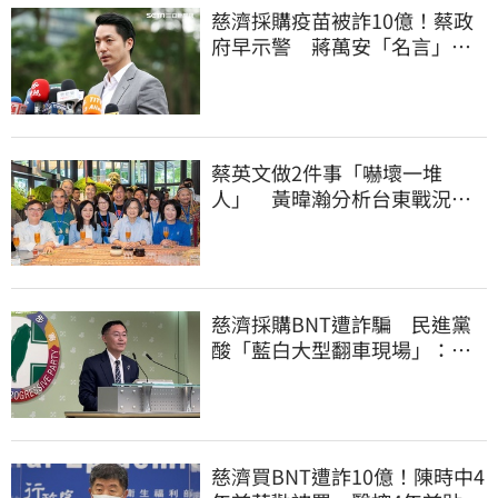
慈濟採購疫苗被詐10億！蔡政
府早示警 蔣萬安「名言」翻
車被酸爆
蔡英文做2件事「嚇壞一堆
人」 黃暐瀚分析台東戰況：
變成五五波
慈濟採購BNT遭詐騙 民進黨
酸「藍白大型翻車現場」：應
為無端抹黑道歉
慈濟買BNT遭詐10億！陳時中4