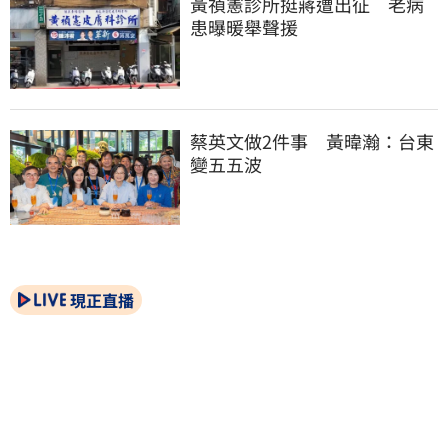
黃禎憲診所挺蔣遭出征　老病
患曝暖舉聲援
蔡英文做2件事　黃暐瀚：台東
變五五波
現正直播