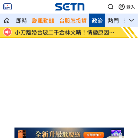
登入
即時
颱風動態
台股怎投資
政治
熱門
影音
期
小刀離婚台玻二千金林文晴！情變原因曝
新／白
光
曝