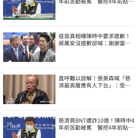
年前苦勸被罵 醫挖4年前貼
文：藍白全翻車
疫苗真相曝陳時中要求道歉！
蔣萬安沒道歉卻喊：謝謝當時
的「他們」
直呼難以諒解！張景森喊「慈
濟最高層應有人下台」：受害
者是捐款的大眾
慈濟買BNT遭詐10億！陳時中4
年前苦勸被罵 醫挖4年前貼
文：藍白全翻車