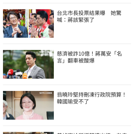
台北市長投票結果曝　她驚
喊：蔣該緊張了
慈濟被詐10億！蔣萬安「名
言」翻車被酸爆
翁曉玲堅持刪凍行政院預算！
韓國瑜受不了