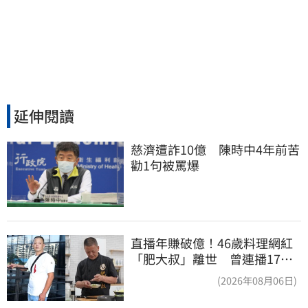
延伸閱讀
慈濟遭詐10億　陳時中4年前苦
勸1句被罵爆
直播年賺破億！46歲料理網紅
「肥大叔」離世 曾連播17小
時辛酸面曝
(2026年08月06日)