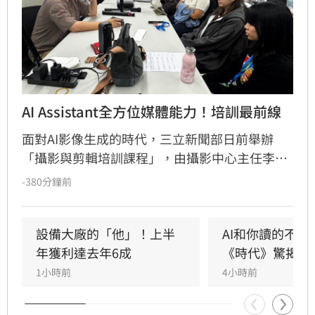
AI Assistant全方位媒體能力！培訓最前線
面對AI影像生成的時代，三立新聞部日前舉辦
「攝影與剪輯培訓課程」，由攝影中心主任李東
益率專業團隊，帶領AI Assistant培訓生深入新聞
-380分鐘前
產製第一線。課程強調AI雖能提升效率，但新聞
判斷力、敘事能力與視覺構圖仍是影像工作者的
核心競爭力。透過實地拍攝演練、作品講評及業
設備大廠的「他」！上半
AI和你讀的不同
界剪輯系統實作，引導學員從鏡位設計到後製節
年獲利達去年6成
《時代》驚揭1
奏掌握，建立完整的影音製作觀念。三立新聞部
1小時前
4小時前
藉由產學合作，結合AI科技與媒體實務，致力培
育兼具數位應用與新聞專業的跨域人才，協助學