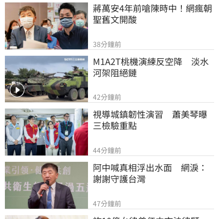
蔣萬安4年前嗆陳時中！網瘋朝
聖舊文開酸
38分鐘前
M1A2T桃機演練反空降　淡水
河架阻絕鏈
42分鐘前
視導城鎮韌性演習　蕭美琴曝
三檢驗重點
44分鐘前
阿中喊真相浮出水面　網淚：
謝謝守護台灣
47分鐘前