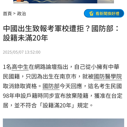
首頁
政治
看新聞換好禮
中國出生致報考軍校遭拒？國防部：
設籍未滿20年
2025/05/07 13:52:00
1名
高中生
在網路論壇指出，自己從小擁有
中華
民國籍
，只因為出生在南京市，就被
國防醫學院
取消錄取資格。
國防部
今天回應，這名考生民國
98年申設戶籍時同步宣布放棄陸籍，獲准在台定
居，並不符合「設籍滿20年」規定。