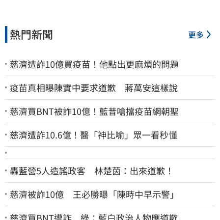
熱門新聞
更多
慈濟遭詐10億買疫苗！他點出更麻煩的問題
疫苗真相曝陳實中要求道歉 蔣萬安這樣說
慈濟買BNT被詐10億！藍昔嗆擋疫苗網朝聖
慈濟遭詐10.6億！醫「神比喻」眾一看秒懂
轟藍營5人造謠政客 林楚茵：出來道歉！
慈濟被詐10億 王必勝曝「陳時中早示警」
慈濟買BNT遭詐 綠：藍白政治人物應道歉