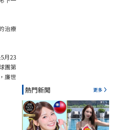
彬下一
週的治療
5月23
球團第
，廉世
熱門新聞
更多