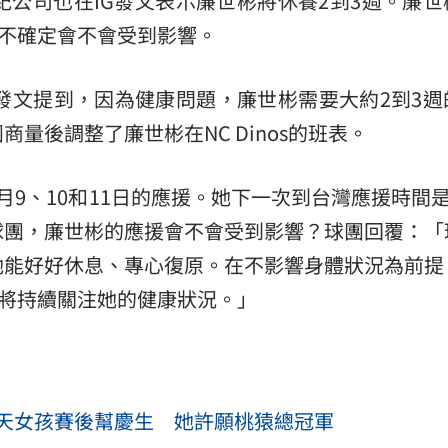
紀公司也在IG發文表示廉世彬將休養2到3週。廉世
前不確定會不會受到影響。
熱潮
10:00
15
G的發文提到，因為健康問題，廉世彬需要大約2到3
量後調整了廉世彬在NC Dinos的班表。
月9、10和11日的應援。她下一次到台灣應援時間是
球團，廉世彬的應援會不會受到影響？球團回覆：「
她能好好休息、專心復原。在不影響身體狀況為前提
們將持續關注她的健康狀況。」
天女孩賽後幫慶生 她許願桃猿總冠軍