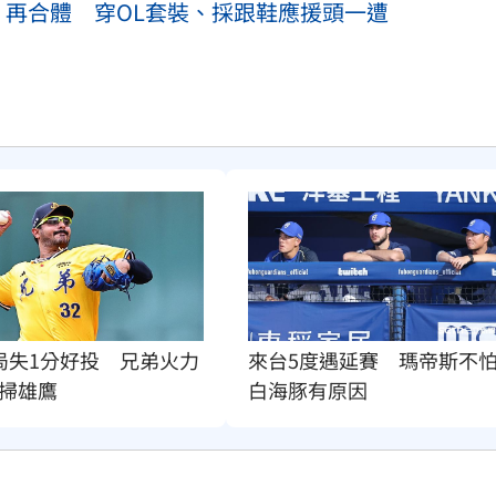
」再合體 穿OL套裝、採跟鞋應援頭一遭
來台5度遇延賽　瑪帝斯不
局失1分好投　兄弟火力
白海豚有原因
掃雄鷹