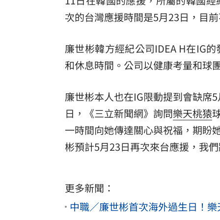
11日在韓國的應援，所屬的韓國經
次的台灣應援時間是5月23日，目
8國球員齊聚高雄 Formosa 7s掀足球
理想混蛋號召粉絲跨海追星吃美食！
18:
廉世彬韓方經紀公司IDEA H在I
和休息時間。公司以健康考量和球團商
廉世彬本人也在IG限動提到會缺席5
日，《三立新聞網》詢問
樂天桃猿
一時間向她傳達關心與祝福，期盼
彬預計5月23日再次來台應援，我
更多新聞：
中職／廉世彬首次海外過生日！樂