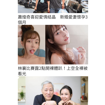
蕭煌奇喜迎愛情結晶　新婚愛妻懷孕3
個月
林襄比賽露2點開裸體趴！上空全裸被
看光