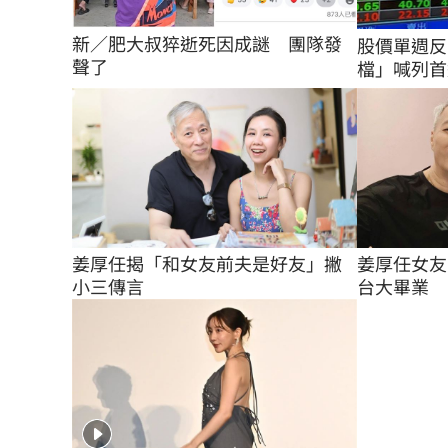
新／肥大叔猝逝死因成謎　團隊發
股價單週反
聲了
檔」喊列首
姜厚任揭「和女友前夫是好友」撇
姜厚任女友
小三傳言
台大畢業