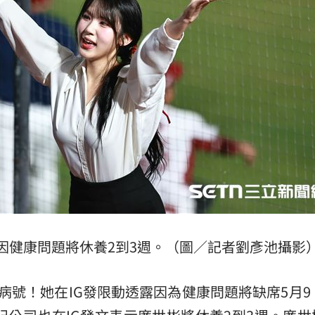
鐵釘
22:24
曝光
22:23
隱憂
22:20
成形
12:00
因健康問題將休養2到3週。（圖／記者劉彥池攝影
」氣
12:00
病號！她在IG發限動透露因為健康問題將缺席5月9
場！
10:30