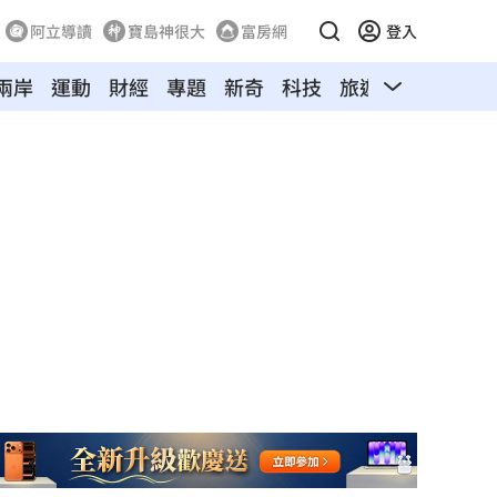
阿立導讀
寶島神很大
富房網
登入
兩岸
運動
財經
專題
新奇
科技
旅遊
汽車
寵物