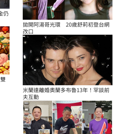
金仍
拋開阿湯哥光環　20歲舒莉初登台網
改口
奪雙
米蘭達離婚奧蘭多布魯13年！罕談前
夫互動