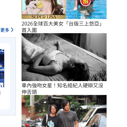
2026全球百大美女「台版三上悠亞」
首入圍
更多
車內強吻女星！知名經紀人硬辯又沒
伸舌頭
怕