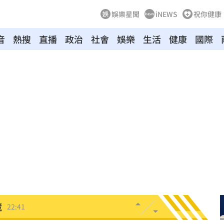
娛樂星聞
iNEWS
祝你健康
音
熱搜
直播
政治
社會
娛樂
生活
健康
國際
安
22:51
格
22:49
因
22:48
人
22:44
機
22:41
藏
22:41