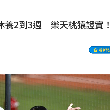
雞
22:40
真相
22:38
休養2到3週 樂天桃猿證實
曝光
22:37
開扁
22:36
適
22:34
看新聞
你們
22:33
聲了
22:32
見他
22:30
性
22:30