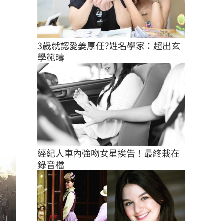
3歲就認愛姜厚任?姓名學家：超出玄
學範疇
經紀人車內強吻女星挨告！最終栽在
錄音檔