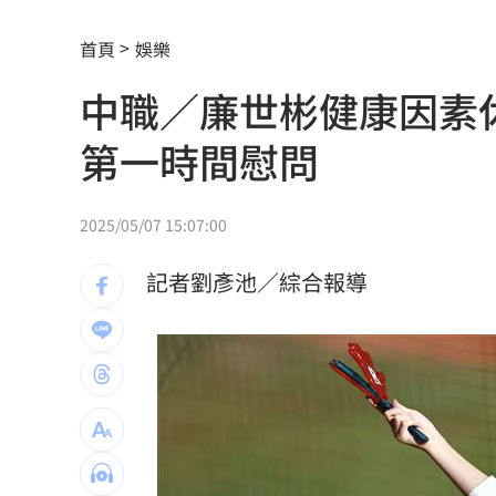
輔選被拱2028 盧秀燕：每個人都是母
首頁
娛樂
81歲婦家中堆滿紙箱 兒返家發現驚人
中職／廉世彬健康因素
漢光42／實施炊爨演練 官兵便當菜色
第一時間慰問
2刷《蜘蛛人》狂爆雷！4影迷氣炸當場
下雨膝蓋腳踝就痛？醫授4招改善關節不
2025/05/07 15:07:00
新人注意！農曆七月能結婚嗎？
22:34
記者劉彥池／綜合報導
natori開唱人氣爆棚 嗨喊：超級喜歡
痛心文化預算遭刪！潘慧如力挺公視發
遊艇二代泰慘死 兇嫌：在女友浴室撞
印航班機急墜釀17人傷 傳機長藥檢陽