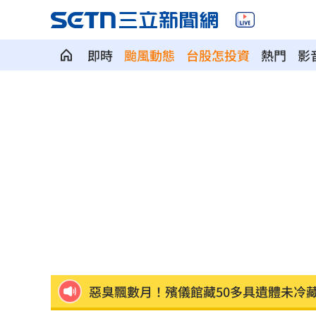
即時
颱風動態
台股怎投資
熱門
影
海巡漢光、防颱同步進行 守護海疆國
李逸洋批原爆典禮矮化 長崎市稱無降
沉迷AI短劇看不停？ 醫揭長輩易陷3原
帶小9歲女網友開房！他無套遭拒爆氣K
以為搭公車？2女拖行李闖停機坪揮手攔
惡臭飄數月！殯儀館藏50多具遺體未冷