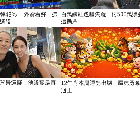
百萬網紅遭騙失蹤　付500萬贖
彈43% 外資看好「這
遭撕票
選股
背景遭疑！他證實是真
12生肖本周運勢出爐　屬虎勇
冠王