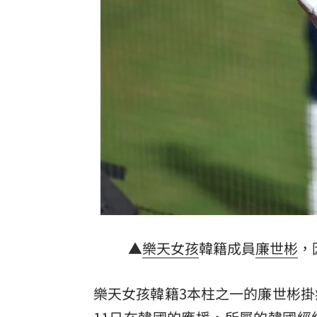
美海軍退將：台灣須強化美日合作
22:26
36歲男腹痛狂吐9天 醫驚見胃有180根
新／「肥大叔」8/11直播突喊卡 原因
AI設計16種病毒對抗超級細菌 專家揭
台灣彩券開獎直播中
20:31
LIVE三立+24小時直播
15:27
三立iNEWS新聞台線上直播
18:00
商場戰國來臨 台中「頂奢大道」逐漸
▲
樂天女孩
韓籍成員
廉世彬
，
台彩父親節推新刮刮樂千萬頭獎超「爸
樂天女孩韓籍3本柱之一的廉世彬掛
「拍片人的多重宇宙」職涯論壇9/12登