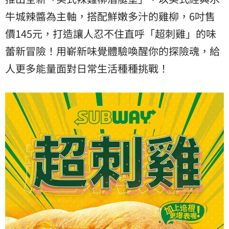
牛城辣醬為主軸，搭配鮮嫩多汁的雞柳，6吋售
價145元，打造讓人忍不住直呼「超刺雞」的味
蕾新冒險！用嶄新味覺體驗喚醒你的探險魂，給
人更多能量面對日常生活種種挑戰！