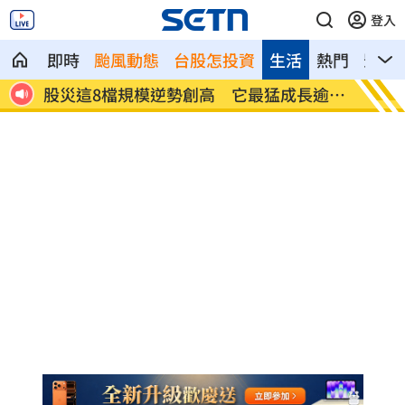
登入
即時
颱風動態
台股怎投資
生活
熱門
影音
長逾
爆掛表妹當小三！表姊擅貼IG下場慘了
半導體