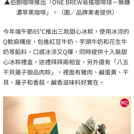
▲伯朗咖啡推出「ONE BREW易搖咖啡球－無糖
濃萃黑咖啡」。（圖／品牌業者提供）
今年端午節85℃推出三款甜心冰粽，使用冰涼的
Q軟麻糬皮，包進紅豆牛奶、芋頭牛奶和花生牛
奶等餡料，口感冰涼又Q彈，同時提供十入裝甜
心冰粽禮盒，送禮拜拜兩相宜，另外還有「八五
干貝蓮子御品肉粽」，裡面有豬肉、鹹蛋黃、干
貝、蓮子和香菇，鹹香滋味料好實在。