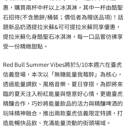
惠，購買兩杯中杯以上冰淇淋，其中一杯由酷聖
石招待(不含脆餅/桶裝；價低者為贈送品項)！話
題新品奶酒提拉米蘇&可可提拉米蘇同享優惠，
提拉米蘇化身酷聖石冰淇淋，每一口品嘗彷彿享
受一份精緻甜點。
Red Bull Summer Vibes將於5/10本週六在臺虎
信義登場，本次以「無糖能量我莓醉」為核心，
透過能量調飲、風格音樂、夏日穿搭，為即將來
臨的夏天注入粉紅能量與愜意好心情，更邀臺虎
精釀合作，巧妙將能量飲品的活力與精釀啤酒的
玩味精神融合，推出兩款臺虎信義限定特調，打
造能暢快品飲、充滿能量流動的街頭場域。