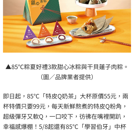
▲85℃粽夏好禮3款甜心冰粽與干貝蓮子肉粽。
（圖／品牌業者提供）
即日起，85℃「特皮Q奶茶」大杯原價55元，兩
杯特價只要99元，每天新鮮熬煮的特皮Q粉角，
超級彈牙又軟Q，一口咬下，彷彿在嘴裡開趴，
幸福感爆棚！5/8起還有85℃「學習伯牙」中杯