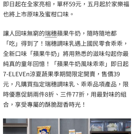
即日起在全家亮相，單杯59元，五月起於家樂福
也將上市原味及蜜柑口味。
讓人回味無窮的
瑞穗
蘋果牛奶，隨時隨地都
「吃」得到了！瑞穗調味乳遇上國民零食乖乖，
全新口味「蘋果牛奶」將用熟悉的滋味勾起你最
純真的童年回憶！「蘋果牛奶風味乖乖」即日起
7-ELEVEn涼夏蔬果季期間限定開賣，售價39
元，凡購買指定瑞穗調味乳、乖乖品項產品，限
時優惠促銷兩件8折、三件77折，用最對味的組
合，享受專屬的酥脆甜香時光！