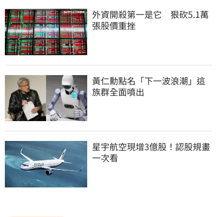
外資開殺第一是它　狠砍5.1萬
張股價重挫
黃仁勳點名「下一波浪潮」這
族群全面噴出
星宇航空現增3億股！認股規畫
一次看