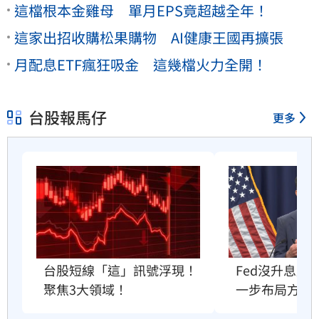
這檔根本金雞母 單月EPS竟超越全年！
這家出招收購松果購物 AI健康王國再擴張
月配息ETF瘋狂吸金 這幾檔火力全開！
台股報馬仔
更多
Fed沒升息股
台股短線「這」訊號浮現！
一步布局方向
聚焦3大領域！