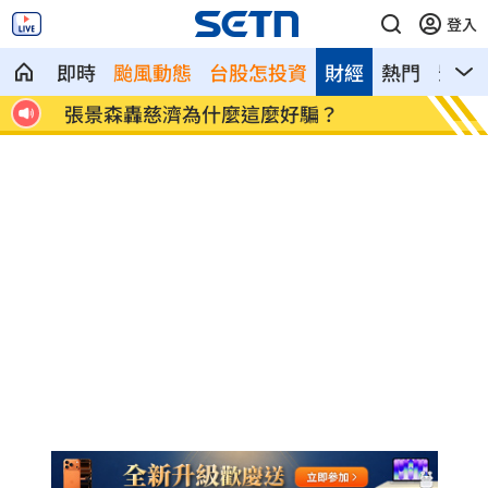
登入
即時
颱風動態
台股怎投資
財經
熱門
影音
都重
張景森轟慈濟為什麼這麼好騙？
柯轟陳