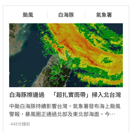
颱風
白海豚
氣象署
白海豚擦邊過　「超扎實雨帶」掃入北台灣
中颱白海豚持續影響台灣，氣象署發布海上颱風
警報，暴風圈正通過北部及東北部海面，今
（9）日凌晨至上午影響最劇。氣象署針對12縣
-448分鐘前
市發布豪大雨特報，新竹及苗栗山區恐有大豪