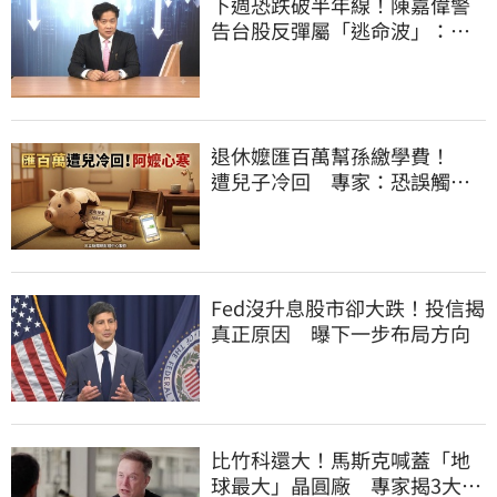
下週恐跌破半年線！陳嘉偉警
告台股反彈屬「逃命波」：空
頭大屠殺剛開始
退休嬤匯百萬幫孫繳學費！
遭兒子冷回 專家：恐誤觸贈
與稅法規陷阱
Fed沒升息股市卻大跌！投信揭
真正原因 曝下一步布局方向
比竹科還大！馬斯克喊蓋「地
球最大」晶圓廠 專家揭3大隱