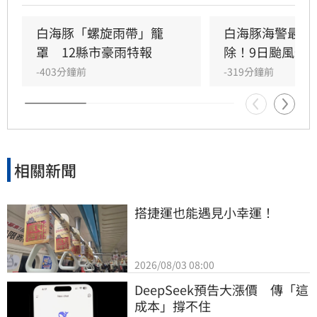
雨，台中以北山區雨勢猛烈，累積雨量上看400
毫米。各地風力強勁，彭佳嶼測得13級強陣風。
白海豚「螺旋雨帶」籠
白海豚海警最快
預計午後颱風逐漸遠離，但隨著颱風登陸中國，
罩　12縣市豪雨特報
除！9日颱風假
西南風將隨之增強，南部地區入夜後雨勢轉趨明
-403分鐘前
-319分鐘前
顯，未來一週中南部需留意持續性的多雨天氣，
請民眾務必做好防颱準備，並留意最新氣象資訊
以策安全。
相關新聞
搭捷運也能遇見小幸運！
2026/08/03 08:00
DeepSeek預告大漲價　傳「這
成本」撐不住