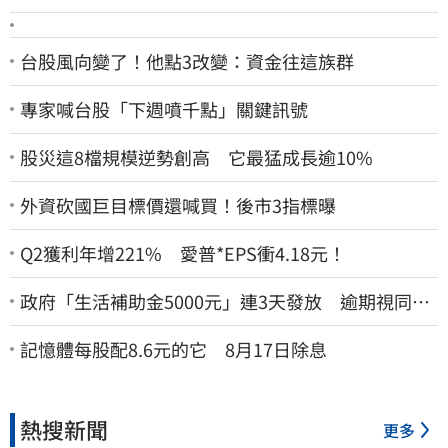
台股風向變了！他點3改變：資金往這族群
專家喊台股「下週噴千點」關鍵訊號
股災這8檔規模逆勢創高 它最猛成長逾10%
外資砍國巨目標價還喊買！後市3指標曝
Q2獲利年增221% 愛普*EPS衝4.18元！
政府「生活補助金5000元」連3天發放 逾期視同放
棄
記憶體每股配8.6元的它 8月17日除息
熱搜新聞
更多