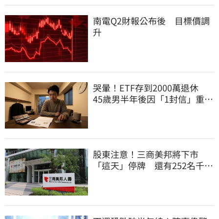
南電Q2財報公布後 目標價調
升
哭暈！ETF存到2000萬退休
45歲男半年後因「1封信」重回
職場
股東注意！三商美邦將下市
「這天」停牌 還有252名千張
大戶