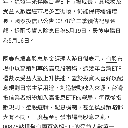
年，這幾年來伴隨台灣ETF市場成長，其規模及
受益人數歷經市場多空循環，仍能保持穩健增
長。國泰投信已公告00878第二季預估
配息
金
額，提醒投資人除息日為5月19日，最後申購日
為5月16日。
國泰永續高股息基金經理人游日傑表示，
台股
市
場中以高殖利率的高息股著稱，這幾年台灣ETF
檔數及受益人數上升快速，鑒於投資人喜好以配
息規劃日常生活用途，創造被動收入來源，台灣
投信業者紛紛加入高股息ETF的戰局，每家從指
數規則、選股邏輯、配息機制，甚至換股策略都
大有不同，一度甚至引發市場高股息之亂，
00878站穩全台兩百多檔ETF的受益人數第一