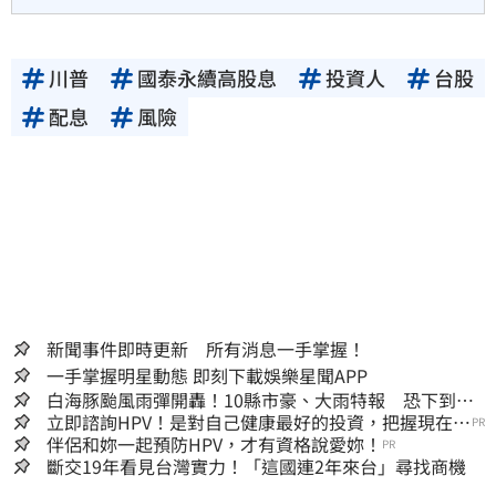
川普
國泰永續高股息
投資人
台股
配息
風險
新聞事件即時更新 所有消息一手掌握！
一手掌握明星動態 即刻下載娛樂星聞APP
白海豚颱風雨彈開轟！10縣市豪、大雨特報 恐下到明
天
立即諮詢HPV！是對自己健康最好的投資，把握現在不
PR
嫌晚！
伴侶和妳一起預防HPV，才有資格說愛妳！
PR
斷交19年看見台灣實力！「這國連2年來台」尋找商機