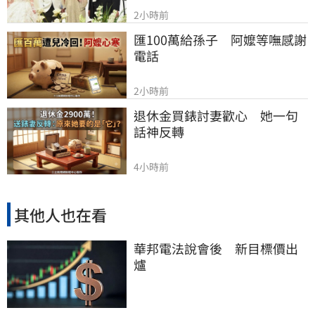
2小時前
匯100萬給孫子　阿嬤等嘸感謝
電話
2小時前
退休金買錶討妻歡心　她一句
話神反轉
4小時前
其他人也在看
華邦電法說會後 新目標價出
爐