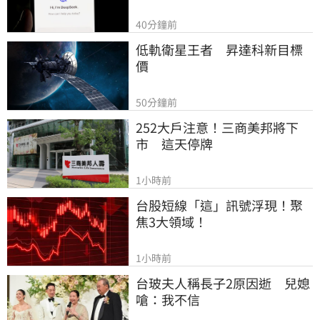
40分鐘前
低軌衛星王者　昇達科新目標
價
50分鐘前
252大戶注意！三商美邦將下
市　這天停牌
1小時前
台股短線「這」訊號浮現！聚
焦3大領域！
1小時前
台玻夫人稱長子2原因逝　兒媳
嗆：我不信