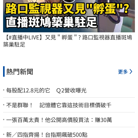
【#直播中LIVE】又見＂孵蛋＂? 路口監視器直播斑鳩
築巢駐足
熱門新聞
更多
每股配12.8元的它 Ｑ2營收曝光
不是群聯！ 記憶體它靠這技術目標價破千
一張百萬太貴！他公開高價股買法：賺30萬
新／四指齊揚！台指期飆破500點