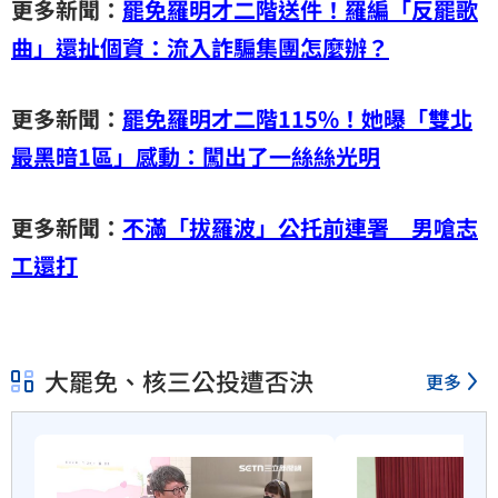
更多新聞：
罷免羅明才二階送件！羅編「反罷歌
曲」還扯個資：流入詐騙集團怎麼辦？
更多新聞：
罷免羅明才二階115%！她曝「雙北
最黑暗1區」感動：闖出了一絲絲光明
更多新聞：
不滿「拔羅波」公托前連署 男嗆志
工還打
大罷免、核三公投遭否決
更多