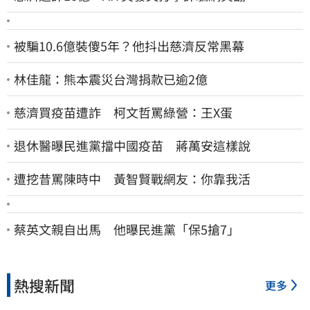
被騙10.6億裝傻5年？他抖出慈濟反常黑幕
林佳龍：熊本震災台灣捐款已逾2億
慈濟買疫苗遭詐 柯文哲罵綠營：王X蛋
退休醫曝民進黨擋中國疫苗 蔣萬安這樣說
遭挖昔罵陳時中 黃智賢戰網友：你靠我活
蔡英文親自出馬 他曝民進黨「保5搶7」
熱搜新聞
更多