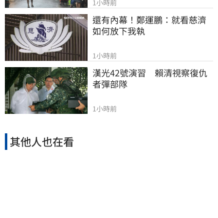
1小時前
還有內幕！鄭運鵬：就看慈濟
如何放下我執
1小時前
漢光42號演習　賴清視察復仇
者彈部隊
1小時前
其他人也在看