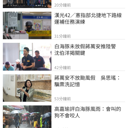
20分鐘前
漢光42／憲指部北捷地下路線
運補任務演練
31分鐘前
白海豚未放假蔣萬安推陸警　
沈伯洋揭關鍵
42分鐘前
蔣萬安不放颱風假　吳思瑤：
騙票洗記憶
53分鐘前
高嘉瑜評白海豚風雨：會叫的
狗不會咬人