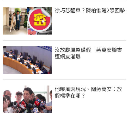
徐巧芯翻車？陳柏惟曬2照回擊
沒放颱風整備假　蔣萬安臉書
遭網友灌爆
他曝風雨現況、問蔣萬安：放
假標準在哪？