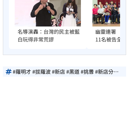
名導演轟：台灣的民主被藍
幽靈連署　國
白玩得非常荒謬
11名被告全緩
#羅明才 #拔羅波 #新店 #黑道 #挑釁 #新店分局 #
警政署 #連署