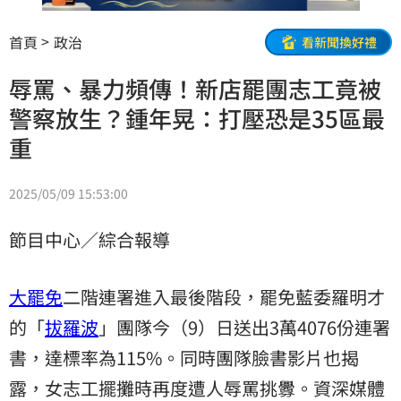
首頁
政治
看新聞換好禮
辱罵、暴力頻傳！新店罷團志工竟被
警察放生？鍾年晃：打壓恐是35區最
重
2025/05/09 15:53:00
節目中心／綜合報導
大罷免
二階連署進入最後階段，罷免藍委羅明才
的「
拔羅波
」團隊今（9）日送出3萬4076份連署
書，達標率為115%。同時團隊臉書影片也揭
露，女志工擺攤時再度遭人辱罵挑釁。資深媒體