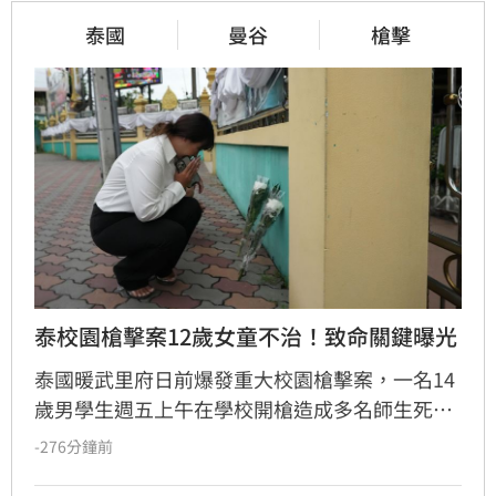
泰國
曼谷
槍擊
泰校園槍擊案12歲女童不治！致命關鍵曝光
泰國暖武里府日前爆發重大校園槍擊案，一名14
歲男學生週五上午在學校開槍造成多名師生死
傷，之後舉槍自盡，且嫌犯被懷疑案發前已在家
-276分鐘前
中殺害祖父母，而一名12歲女童送醫搶救後傷重