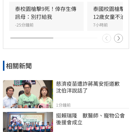
不治，使整起事件死亡人數增加至9人。慘案發
生後，泰國總理阿努廷（Anutin Charnvirakul）
泰校園槍擊9死！倖存生傳
泰國校園槍擊案
隨即承諾推動新的槍枝管制法律，未來擬限制一
訊母：別打給我
12歲女童不治
般民眾攜帶槍枝，僅允許執勤中的政府官員持
-25分鐘前
7小時前
槍。
相關新聞
慈濟疫苗遭詐蔣萬安拒道歉　
沈伯洋說話了
1分鐘前
挺賴瑞隆　獸醫師、寵物公會
後援會成立