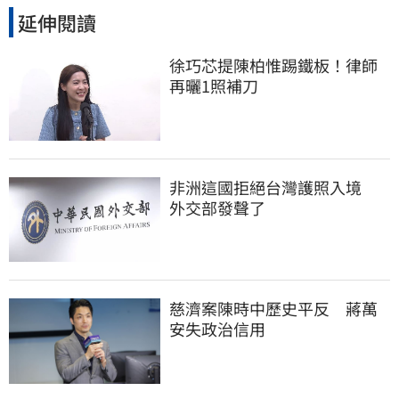
延伸閱讀
徐巧芯提陳柏惟踢鐵板！律師
再曬1照補刀
非洲這國拒絕台灣護照入境　
外交部發聲了
慈濟案陳時中歷史平反　蔣萬
安失政治信用