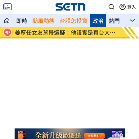
登入
即時
颱風動態
台股怎投資
政治
熱門
影音
大畢
變態鬼男下手國小女童！強逼打X槍捧X液
白海豚
鍵