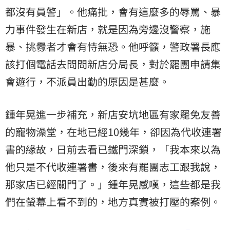
都沒有員警」。他痛批，會有這麼多的辱罵、暴
力事件發生在新店，就是因為旁邊沒警察，施
暴、挑釁者才會有恃無恐。他呼籲，警政署長應
該打個電話去問問新店分局長，對於罷團申請集
會遊行，不派員出勤的原因是甚麼。
鍾年晃進一步補充，新店安坑地區有家罷免友善
的寵物澡堂，在地已經10幾年，卻因為代收連署
書的緣故，日前去看已鐵門深鎖，「我本來以為
他只是不代收連署書，後來有罷團志工跟我說，
那家店已經關門了。」鍾年晃感嘆，這些都是我
們在螢幕上看不到的，地方真實被打壓的案例。