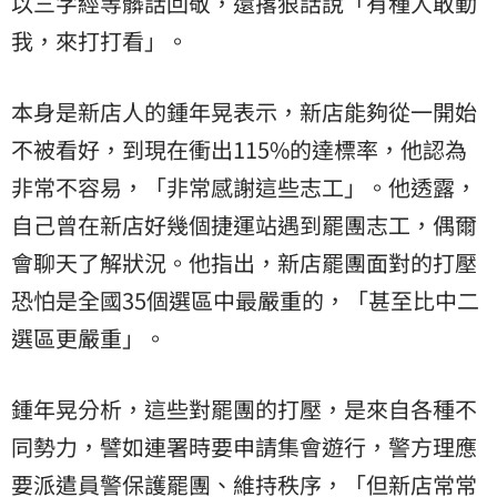
以三字經等髒話回敬，還撂狠話說「有種人敢動
我，來打打看」。
本身是新店人的鍾年晃表示，新店能夠從一開始
不被看好，到現在衝出115%的達標率，他認為
非常不容易，「非常感謝這些志工」。他透露，
自己曾在新店好幾個捷運站遇到罷團志工，偶爾
會聊天了解狀況。他指出，新店罷團面對的打壓
恐怕是全國35個選區中最嚴重的，「甚至比中二
選區更嚴重」。
鍾年晃分析，這些對罷團的打壓，是來自各種不
同勢力，譬如連署時要申請集會遊行，警方理應
要派遣員警保護罷團、維持秩序，「但新店常常