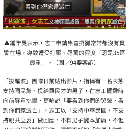
▲鍾年晃表示，志工申請集會擺攤常常都沒有員
警在場，導致遭受打壓、辱罵的程度「恐是35區
最重」。（圖／94要客訴）
「拔羅波」團隊日前貼出影片，指稱有一名表態
支持國民黨、投給羅民才的男子，在志工擺攤時
向前辱罵挑釁，更嗆說「要看到你們的哭聲，看
到你們家滅亡」。志工以「支持中華民國，不支
持親共立委」做回應，不料男子變本加厲，不但