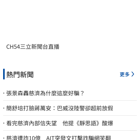
CH54三立新聞台直播
熱門新聞
更多
張景森轟慈濟為什麼這麼好騙？
簡舒培打臉蔣萬安：巴威沒陸警卻超前放假
看完慈濟內部信失望 他提《靜思語》酸爆
慈濟遭詐10億 AIT突發文打擊詐騙網笑翻