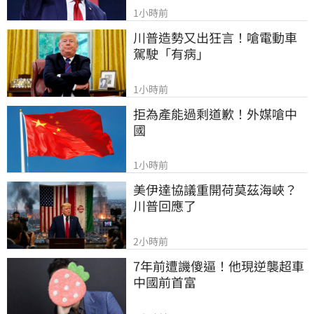
1小時前
川普造勢又出狂言！嗆電動車
駕駛「有病」
1小時前
拒為產能過剩道歉！外媒嗆中
國
1小時前
美伊達協議重開荷莫茲海峽？ 
川普回應了
2小時前
7年前遭譏傻逼！他現逆襲超車
中國前首富