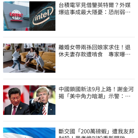
台積電罕見借鑒英特爾？外媒
爆這事成最大隱憂：恐削弱領
先優勢
離婚女帶兩孫回娘家求住！退
休夫妻存款遭啃食 專家曝這
點沒說會後悔
中國鎖國新法9月上路！謝金河
揭「美中角力暗潮」示警：台
灣1類人危險了
斷交國「200萬磅蝦」遭我友邦
封殺！業者慘叫盼重新開放