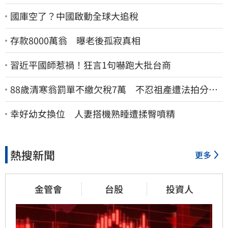
國庫空了？中國啟動全球大追稅
存款8000萬翁 曝老後孤寂真相
習近平國師惹禍！狂言1句嚇跑大批台商
88歲清寒翁罰單不繳欠稅7萬 不忍祖產遭法拍分
割 家族按月代繳償債
幸好幼女換位 人妻搭機熟睡遭揉臀噴精
熱搜新聞
更多
金管會
台股
投資人