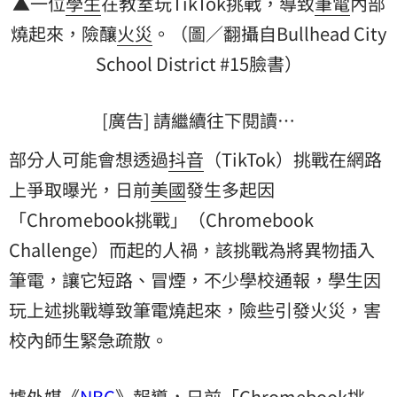
▲一位
學生
在教室玩TikTok挑戰，導致
筆電
內部
燒起來，險釀
火災
。（圖／翻攝自Bullhead City
School District #15臉書）
[廣告] 請繼續往下閱讀…
部分人可能會想透過
抖音
（TikTok）挑戰在網路
上爭取曝光，日前
美國
發生多起因
「Chromebook挑戰」（Chromebook
Challenge）而起的人禍，該挑戰為將異物插入
筆電，讓它短路、冒煙，不少學校通報，學生因
玩上述挑戰導致筆電燒起來，險些引發火災，害
校內師生緊急疏散。
據外媒《
NBC
》報導，日前「Chromebook挑