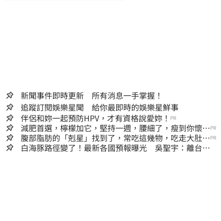
新聞事件即時更新 所有消息一手掌握！
追蹤訂閱娛樂星聞 給你最即時的娛樂星鮮事
伴侶和妳一起預防HPV，才有資格說愛妳！
PR
減肥首選，檸檬加它，堅持一週，腰細了，瘦到你懷疑
PR
人生
腹部脂肪的「剋星」找到了，常吃這幾物，吃走大肚
PR
囊，瘦出小蠻腰
白海豚路徑變了！最新各國預報曝光 吳聖宇：離台灣
又更近一點