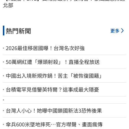
北部
熱門新聞
更多
2026最佳移居國曝！台灣名次好強
50萬網紅遭「爆頭射殺」！直播全程放送
中國出入境新規炸鍋！苦主「被恢復國籍」
台積電罕見借鑒英特爾？這事成最大隱憂
台灣人小心！她曝中國鎖國新法3恐怖後果
傘兵600米墜地摔死…官方噤聲、畫面瘋傳