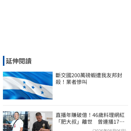
延伸閱讀
斷交國200萬磅蝦遭我友邦封
殺！業者慘叫
直播年賺破億！46歲料理網紅
「肥大叔」離世 曾連播17小
時辛酸面曝
(2026年08月06日)