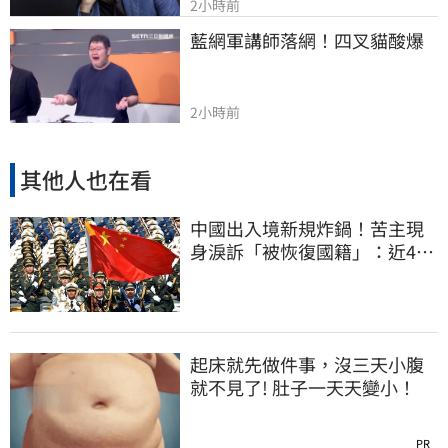
2小時前
藍網軍講師落網！四叉貓酸爆
2小時前
其他人也在看
中國出入境新規炸鍋！苦主現
身淚訴「被恢復國籍」：近4億
資產權停擺
起床就先做件事，沒三天小腹
就不見了! 肚子一天天變小！
PR