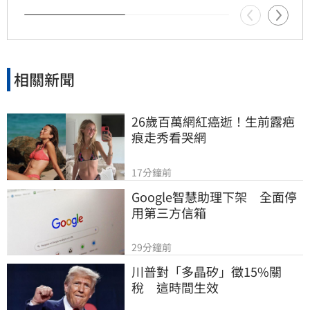
市場投機風氣，引導台股回歸理性投資基本面，
維護資本市場秩序與金融穩定。
相關新聞
26歲百萬網紅癌逝！生前露疤
痕走秀看哭網
17分鐘前
Google智慧助理下架　全面停
用第三方信箱
29分鐘前
川普對「多晶矽」徵15%關
稅　這時間生效