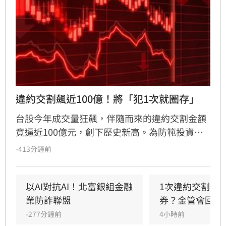
違約交割飆近100億！將「犯1次就圈存」
台股今年成交量狂飆，伴隨而來的違約交割金額
竟逼近100億元，創下歷史新高。為防範投資人
利用高槓桿「空手套白狼」，金管會擬祭出鐵腕
-413分鐘前
政策，規劃修法將違約交割規範緊縮為「1次違
約即圈存」，取消過往的緩衝空間。同時，官方
正密切監控房貸、信貸等「4貸同堂」的極端槓
以AI對抗AI！北富銀組金融
1次違約交割預
桿亂象，並籌建「台股儀表板」整合跨機構數
業防詐聯盟
券？金管會回應
據，透過強化風險監理與資訊透明化，全面防堵
-277分鐘前
4小時前