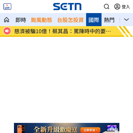
登入
即時
颱風動態
台股怎投資
國際
熱門
影音
燈漲
慈濟被騙10億！蔡其昌：罵陳時中的要道
嬤吃白
歉