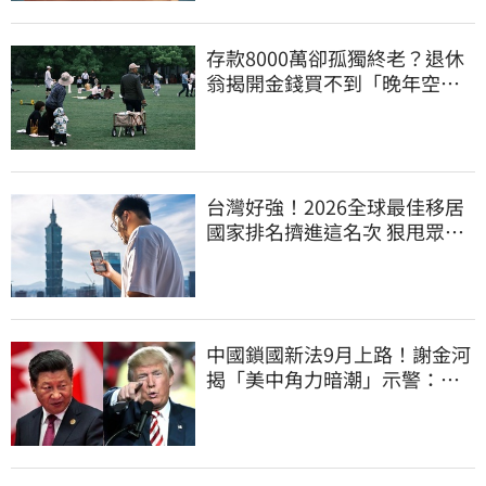
存款8000萬卻孤獨終老？退休
翁揭開金錢買不到「晚年空
虛」真相
台灣好強！2026全球最佳移居
國家排名擠進這名次 狠甩眾多
歐美熱門國家
中國鎖國新法9月上路！謝金河
揭「美中角力暗潮」示警：台
灣1類人危險了