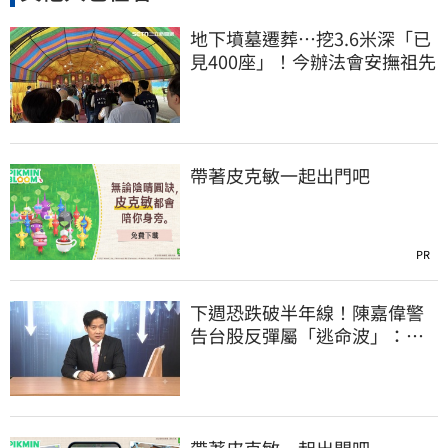
地下墳墓遷葬…挖3.6米深「已
見400座」！今辦法會安撫祖先
帶著皮克敏一起出門吧
PR
下週恐跌破半年線！陳嘉偉警
告台股反彈屬「逃命波」：空
頭大屠殺剛開始