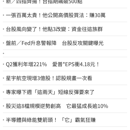
新／四指齊揚！台指期飆破500點
一張百萬太貴！他公開高價股買法：賺30萬
台股風向變了！他點3改變：資金往這族群
盤前／Fed升息警報降 台股反攻關鍵曝光
Q2獲利年增221% 愛普*EPS衝4.18元！
星宇航空現增3億股！認股規畫一次看
專家曝下週「這兩天」短線反彈要來了
股災這8檔規模逆勢創高 它最猛成長逾10%
半導體與綠能雙箭頭！ 「它」霸氣狂賺