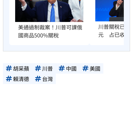
川普關稅已退還
美通過制裁案！川普可課俄
元　占已收稅
國商品500%關稅
胡采蘋
川普
中國
美國
賴清德
台灣