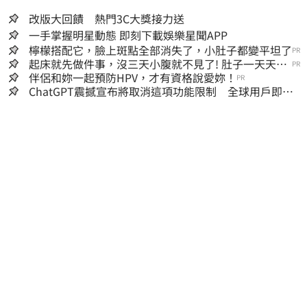
改版大回饋 熱門3C大獎接力送
一手掌握明星動態 即刻下載娛樂星聞APP
檸檬搭配它，臉上斑點全部消失了，小肚子都變平坦了
PR
起床就先做件事，沒三天小腹就不見了! 肚子一天天變
PR
小！
伴侶和妳一起預防HPV，才有資格說愛妳！
PR
ChatGPT震撼宣布將取消這項功能限制 全球用戶即刻
起「免費」用到飽