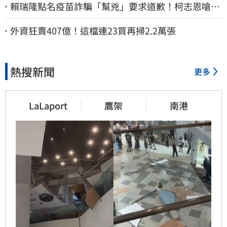
賴瑞隆點名疫苗詐騙「幫兇」要求道歉！柯志恩嗆1
句被網罵爆
外資狂賣407億！這檔連23買再掃2.2萬張
熱搜新聞
更多
LaLaport
鷹架
南港