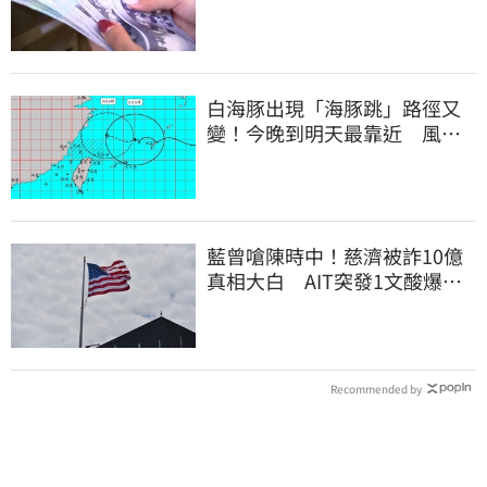
白海豚出現「海豚跳」路徑又
變！今晚到明天最靠近 風雨
搖滾區曝光
藍曾嗆陳時中！慈濟被詐10億
真相大白 AIT突發1文酸爆…
他笑：真的很會
Recommended by