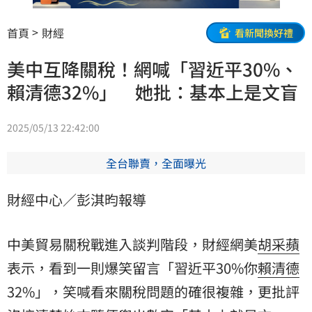
首頁
財經
看新聞換好禮
美中互降關稅！網喊「習近平30%、
賴清德32%」 她批：基本上是文盲
2025/05/13 22:42:00
全台聯賣，全面曝光
財經中心／彭淇昀報導
中美貿易關稅戰進入談判階段，財經網美
胡采蘋
表示，看到一則爆笑留言「習近平30%你
賴清德
32%」，笑喊看來關稅問題的確很複雜，更批評