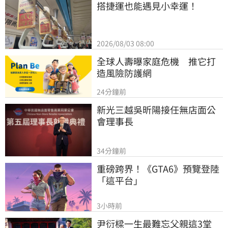
搭捷運也能遇見小幸運！
2026/08/03 08:00
全球人壽曝家庭危機　推它打
造風險防護網
24分鐘前
新光三越吳昕陽接任無店面公
會理事長
34分鐘前
重磅跨界！《GTA6》預覽登陸
「這平台」
3小時前
尹衍樑一生最難忘父親這3堂