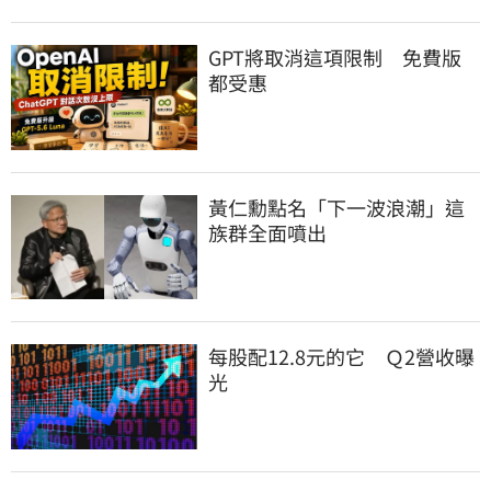
GPT將取消這項限制　免費版
都受惠
黃仁勳點名「下一波浪潮」這
族群全面噴出
每股配12.8元的它　Ｑ2營收曝
光