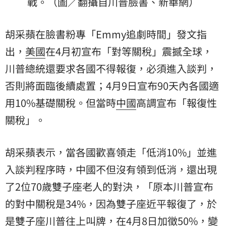
戰。（圖／翻攝自川普臉書、新華網）
胡采蘋在臉書粉專「Emmy追劇時間」發文指
出，
美國
在4月初宣布「對等關稅」震撼全球，
川普總統還要求各國不得報復，必須進入談判，
否則將面臨後續處置；4月9日宣布90天內各國適
用10%基礎關稅。但當時
中國
高調宣布「報復性
關稅」。
胡采蘋表示，當各國歡喜領走「低消10%」並進
入談判程序時，中國不但沒有領到低消，還出現
了2位70歲雙子座老人的對決，「原本川普宣布
的對中關稅是34%，因為雙子座近平報復了，於
是雙子座川普往上叫牌，在4月8日加徵50%，變