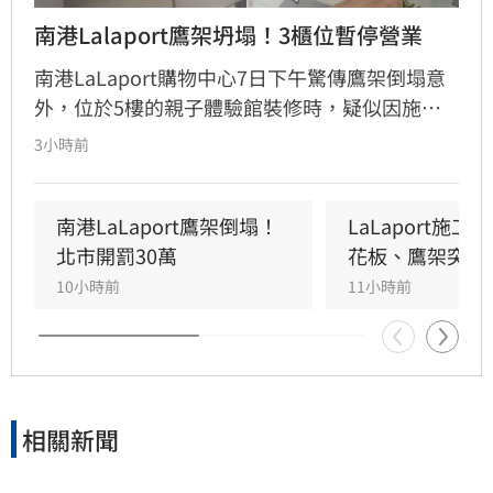
南港Lalaport鷹架坍塌！3櫃位暫停營業
南港LaLaport購物中心7日下午驚傳鷹架倒塌意
外，位於5樓的親子體驗館裝修時，疑似因施工
未固定妥當，導致鷹架與天花板崩落，現場粉塵
3小時前
瀰漫引發顧客驚慌。一名65歲婦人不幸遭砸傷，
頭部紅腫送醫後意識清楚。受此影響，業者宣布
3樓部分櫃位暫停營業，其餘區域則維持正常運
南港LaLaport鷹架倒塌！
LaLaport施
作，目前相關單位正積極介入調查，以確保商場
北市開罰30萬
花板、鷹架突掉
消費安全。
10小時前
11小時前
相關新聞