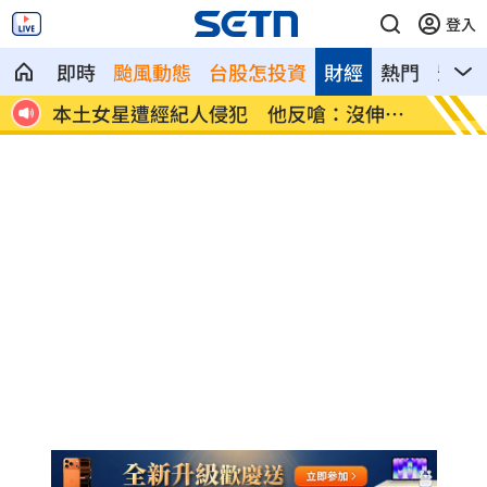
登入
即時
颱風動態
台股怎投資
財經
熱門
影音
 他反嗆：沒伸舌
他沒異狀卻動脈硬化！醫示警：8類