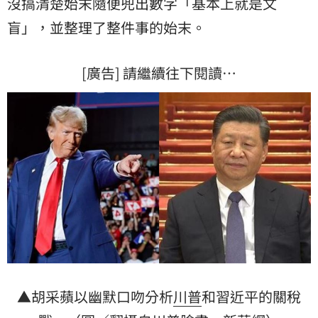
沒搞清楚始末隨便兜出數字「基本上就是文
盲」，並整理了整件事的始末。
[廣告] 請繼續往下閱讀…
▲胡采蘋以幽默口吻分析
川普
和習近平的關稅