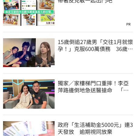
帶著皮克敏一起出門吧
PR
15歲倒追27歲男「交往1月就懷
孕！」克服600萬債務 36歲美
魔女當阿嬤了
獨家／家樓梯門口重摔！李亞
萍路邊倒地急送醫搶命 「最
新傷況」曝
政府「生活補助金5000元」連3
天發放 逾期視同放棄