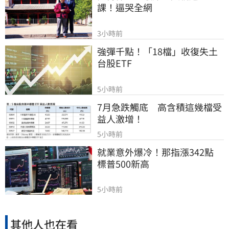
課！逼哭全網
3小時前
強彈千點！「18檔」收復失土
台股ETF
5小時前
7月急跌觸底　高含積這幾檔受
益人激增！
5小時前
就業意外爆冷！那指漲342點　
標普500新高
5小時前
其他人也在看