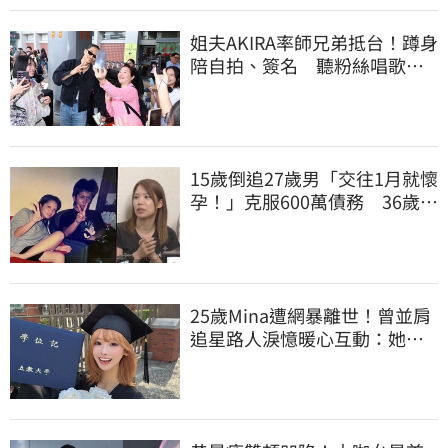
姐夫AKIRA率師兄弟抵台！蹲身
陪自拍、簽名 聽粉絲唱歌羞
喊：好懷念喔
15歲倒追27歲男「交往1月就懷
孕！」克服600萬債務 36歲美
魔女當阿嬤了
25歲Mina遭網暴離世！曾並肩
追星路人淚憶暖心互動：她真
的很善良