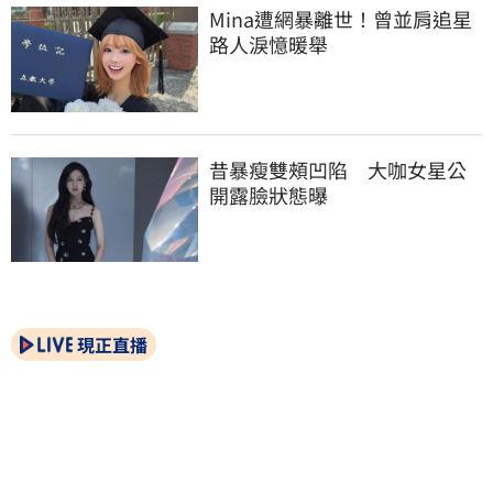
Mina遭網暴離世！曾並肩追星
路人淚憶暖舉
昔暴瘦雙頰凹陷　大咖女星公
開露臉狀態曝
現正直播