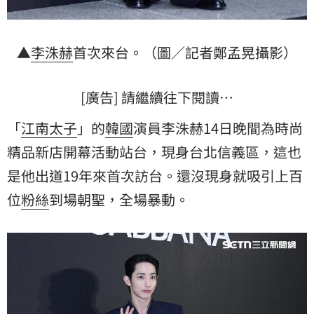
▲
李洙赫
首次來台。（圖／記者鄭孟晃攝影）
[廣告] 請繼續往下閱讀…
「
江南太子
」的
韓國
演員李洙赫14日晚間為時尚
精品新店開幕活動站台，現身台北信義區，這也
是他出道19年來首次訪台。還沒現身就吸引上百
位
粉絲
到場朝聖，全場暴動。