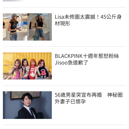
Lisa未修圖太震撼！45公斤身
材現形
BLACKPINK十週年惹怒粉絲　
Jisoo急道歉了
56歲男星突宣布再婚　神秘圈
外妻子已懷孕