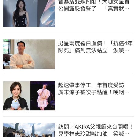
昔暴瘦雙頰凹陷！大咖女星首
公開露臉發聲了 「真實狀
態」曝光
男星兩度罹白血病！「抗癌4年
險死」痛到無法站立 淚喊：
老天要我放棄
超速肇事停工一年首度受訪
廣末涼子被次子點醒！哽咽吐
露：不再裝完美
訪問／AKIRA父親節來台開唱！
兒學林志玲甜喊加油 笑喊：