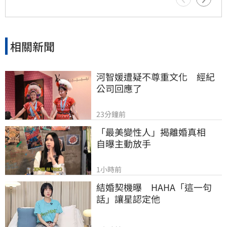
年獲標普全球永續年鑑銀行業全球前1%，更獲
MSCI ESG AAA最高評級，展現其帶領產業接軌
國際、推進淨零韌性家園的決心，持續成為企業
邁向永續發展的強力後盾。
相關新聞
河智媛遭疑不尊重文化　經紀
公司回應了
23分鐘前
「最美變性人」揭離婚真相　
自曝主動放手
1小時前
結婚契機曝　HAHA「這一句
話」讓星認定他