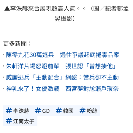
▲李洙赫來台展現超高人氣。。（圖／記者鄭孟
晃攝影）
更多新聞：
陳零九花30萬逃兵 過往爭議起底捲毒品案
朱軒洋片場怒瞪前輩 張世認「曾想揍他」
威廉逃兵「主動配合」網酸：當兵卻不主動
神乳來了！女優激戰 西宮夢對尬瀨戶環奈
李洙赫
GD
韓國
粉絲
江南太子