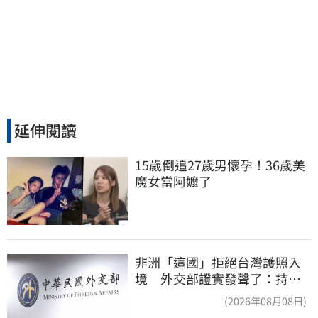
延伸閱讀
15歲倒追27歲男懷孕！36歲美
魔女當阿嬤了
非洲「這國」拒絕台灣護照入
境 外交部證實發聲了：持續
交涉聯繫
(2026年08月08日)