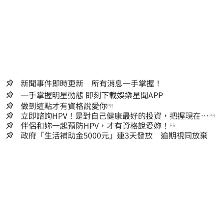
新聞事件即時更新 所有消息一手掌握！
一手掌握明星動態 即刻下載娛樂星聞APP
做到這點才有資格說愛你
PR
立即諮詢HPV！是對自己健康最好的投資，把握現在不
PR
嫌晚！
伴侶和妳一起預防HPV，才有資格說愛妳！
PR
政府「生活補助金5000元」連3天發放 逾期視同放棄