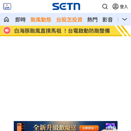
登入
即時
颱風動態
台股怎投資
熱門
影音
熱搜
交屍
白海豚颱風直撲馬祖 ！台電啟動防颱整備
狄志為
話