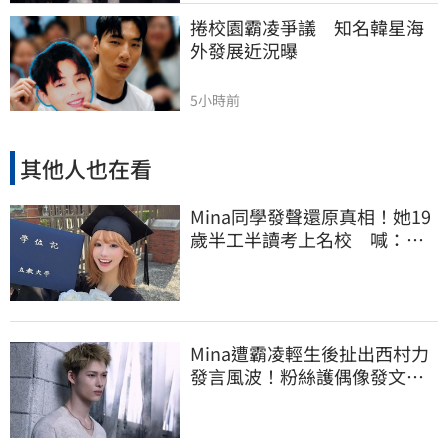
捲校園霸凌爭議　知名韓星海
外發展近況曝
5小時前
其他人也在看
Mina同學發聲還原真相！她19
歲半工半讀考上名校 喊：不
是大家說的那樣
Mina遭霸凌輕生後扯出西村力
發言風波！粉絲護偶像發文：
言論遭惡意扭曲