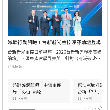
減碳行動開跑！台新新光金控淨零論壇登場
台新新光金控日前舉辦「2026台新新光淨零高峰
論壇」，匯集產官學界菁英，針對台灣減碳政
策、碳定價制度及企業轉型策略進行深度對話。
10小時前
國發會主委葉俊顯與環境部部長彭啟明出席，強
調台灣正邁向碳定價市場機制時代。台新新光金
控總經理林維俊指出，論壇邁入第五年，致力協
熟齡經濟藍海！中信金佈
幫忙照顧好銀髮
助企業將永續轉化為國際競爭力。會中上銀、強
局「3大」策略
台新「3大」防
茂、宏碁及金寶等指標企業分享低碳實踐經驗。
11小時前
11小時前
台新新光金控憑藉優異的永續績效，不僅連續三