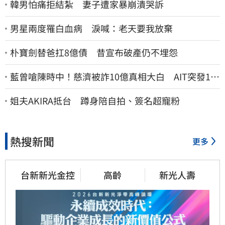
韓男怕痛拒結紮 妻子遭家暴崩潰哭訴
男星兩度罹白血病 淚喊：老天要我放棄
朴寶劍替爸扛8億債 昔宣布破產仍不埋怨
藍曾嗆陳時中！慈濟被詐10億真相大白 AIT突發1文
酸爆…他笑：真的很會
姐夫AKIRA抵台 蹲身陪自拍、簽名超寵粉
熱搜新聞
更多
台新新光金控
高齡
新光人壽