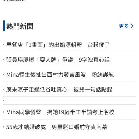
熱門新聞
更多
早餐店「1畫面」釣出始源朝聖 台粉傻了
張員瑛屢爆「耍大牌」爭議 9字洩真心話
Mina輕生後扯出西村力發言風波 粉絲護航
廣末涼子走過低谷吐真心 被兒一句話點醒
Mina同學發聲 揭她19歲半工半讀考上名校
55歲才結婚破處 男星鬆口婚前守貞內幕