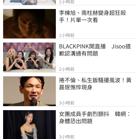
1小時前
李棟旭、南柱赫變身超狂殺
手！片單一次看
1小時前
BLACKPINK開直播　Jisoo道
歉認溝通有問題
2小時前
捲不倫、私生飯騷擾風波！黃
晸珉憔悴現身
3小時前
女團成員手劇烈顫抖　韓網：
身體恐出問題
3小時前