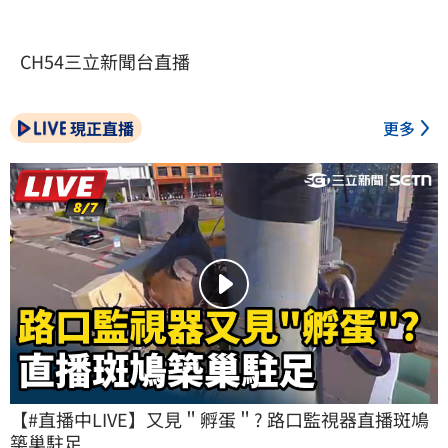
CH54三立新聞台直播
現正直播
更多
【#直播中LIVE】又見＂孵蛋＂? 路口監視器直播斑鳩
築巢駐足