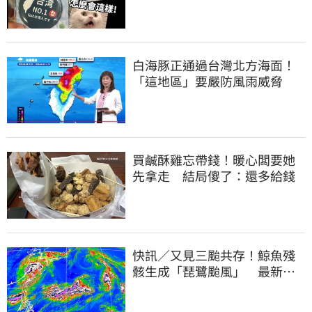
酸：精神分裂
白海豚正通過台灣北方海面！
「這地區」要嚴防風雨威脅
買鹹酥雞忘帶錢！暖心闆要她
先拿走 結局傻了：還多給錢
快訊／又見三颱共存！鯨魚殘
骸生成「琵鷺颱風」 最新路
徑曝光