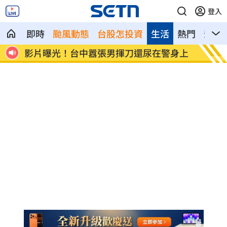
登入
即時
颱風動態
台股怎投資
生活
熱門
影音
道歉
影片曝光！台中囂張男揮刀還尿在警身上
AND
全場