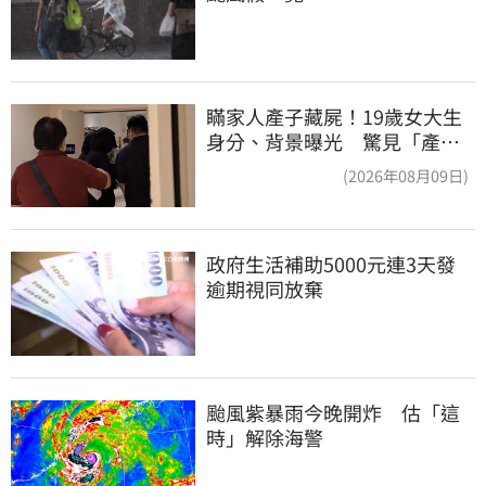
瞞家人產子藏屍！19歲女大生
身分、背景曝光 驚見「產檢
紀錄全空白」
(2026年08月09日)
政府生活補助5000元連3天發 
逾期視同放棄
颱風紫暴雨今晚開炸　估「這
時」解除海警