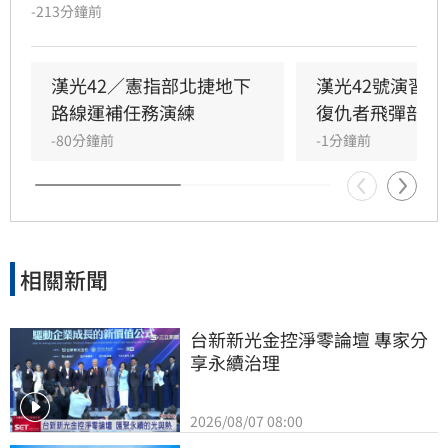
彈扼控關鍵海域；第五作戰區實施「要域火殲」
-213分鐘前
演練，展現砲兵快速應處與戰術轉換效能。此
外，陸軍58砲指部海馬士多管火箭執行跨區增
援，在風雨中迅速抵達戰術位置，展現高機動性
漢光42／憲指部北捷地下
漢光42號演習
與精準遠程打擊力。
路線運補任務演練
復仇者飛彈部隊
-80分鐘前
-1分鐘前
相關新聞
台新新光金控淨零論壇 專家分
享永續治理
2026/08/07 08:00