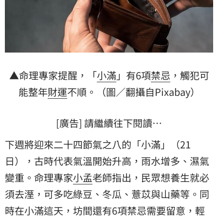
▲命理專家提醒，「
小滿
」有6項
禁忌
，觸犯可
能整年
財運
不順。（圖／翻攝自Pixabay）
[廣告] 請繼續往下閱讀…
下週將迎來二十四節氣之八的「小滿」（21
日），古時代表氣溫開始升高，雨水增多、濕氣
變重。命理專家
小孟
老師指出，民眾想養生就必
須去溼，可多吃綠豆、冬瓜、薏苡與山藥等。同
時在小滿這天，坊間還有6項禁忌需要留意，輕