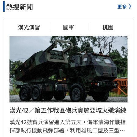
熱搜新聞
更多
漢光演習
國軍
桃園
漢光42／第五作戰區砲兵實施要域火殲演練
漢光42號實兵演習進入第五天，海軍濱海作戰指
揮部執行機動飛彈部署，利用雄風二型及三型飛