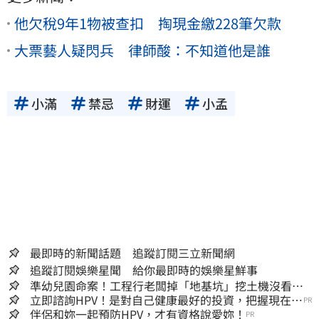
他欠稅9年1物被查扣 掏現金繳228筆欠款
大票藝人疑閃兵 律師酸：不知道他是誰
小滿
禁忌
財運
小孟
最即時的新聞話題 追蹤訂閱三立新聞網
追蹤訂閱娛樂星聞 給你最即時的娛樂星鮮事
準幼兒園命案！工程行老闆掉「地基坑」挖土機沒看
到…下土石活埋他
立即諮詢HPV！是對自己健康最好的投資，把握現在不
PR
嫌晚！
伴侶和妳一起預防HPV，才有資格說愛妳！
PR