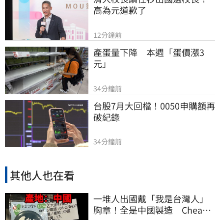
高為元道歉了
12分鐘前
產蛋量下降　本週「蛋價漲3
元」
34分鐘前
台股7月大回檔！0050申購額再
破紀錄
34分鐘前
其他人也在看
一堆人出國戴「我是台灣人」
胸章！全是中國製造 Cheap