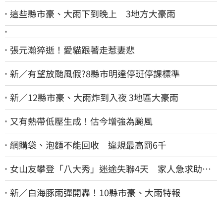
這些縣市豪、大雨下到晚上 3地方大豪雨
張元瀚猝逝！愛貓跟著走惹妻悲
新／有望放颱風假?8縣市明達停班停課標準
新／12縣市豪、大雨炸到入夜 3地區大豪雨
又有熱帶低壓生成！估今增強為颱風
網購袋、泡麵不能回收 違規最高罰6千
女山友攀登「八大秀」迷途失聯4天 家人急求助：
剩我媽還沒找到
新／白海豚雨彈開轟！10縣市豪、大雨特報