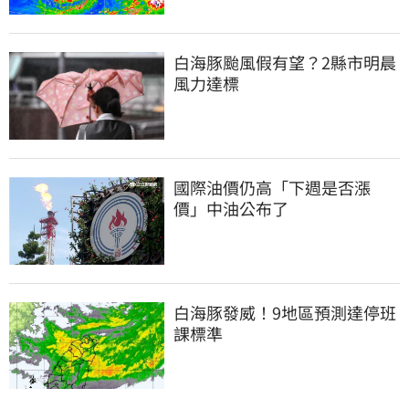
白海豚颱風假有望？2縣市明晨
風力達標
國際油價仍高「下週是否漲
價」中油公布了
白海豚發威！9地區預測達停班
課標準