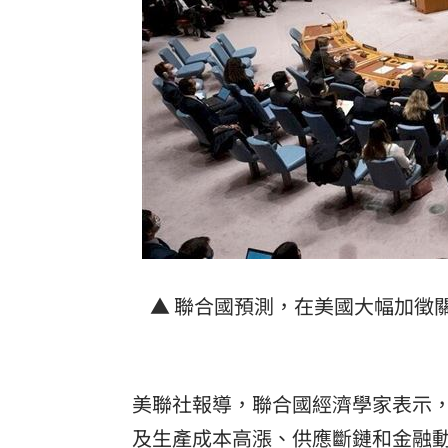
向姜厚任道歉 田路路：我要找的是楊
男傳訊醫院粉專「殺死掛號小姐」辯忘
晚飯煮太慢！婦遭小叔斬首 頭掛樹上示
消失10年回歸！好市多經典美食重新上
台灣彩券開獎直播中
20:31
LIVE三立+24小時直播
15:27
三立iNEWS新聞台線上直播
18:00
▲ 聯合國預測，在美國大幅加徵
商場戰國來臨 台中「頂奢大道」逐漸
台彩父親節推新刮刮樂千萬頭獎超「爸
美聯社報導，聯合國經濟學家表示
及生產成本高漲、供應斷鏈和金融
「拍片人的多重宇宙」職涯論壇9/12登