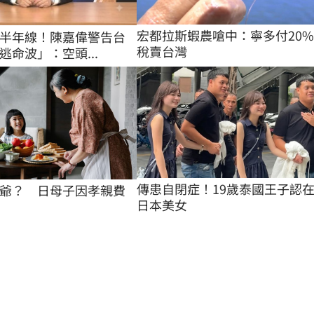
宏都拉斯蝦農嗆中：寧多付20
半年線！陳嘉偉警告台
稅賣台灣
逃命波」：空頭...
傳患自閉症！19歲泰國王子認
爺？　日母子因孝親費
日本美女