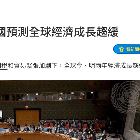
s
22:59
亂喝
22:48
國預測全球經濟成長趨緩
內幕
22:48
骨頭
22:38
看新聞
31
關稅
和貿易緊張加劇下，全球今、明兩年經濟成長趨
出門
22:29
碼曝
22:21
文
22:16
抱頭
22:16
課目
22:15