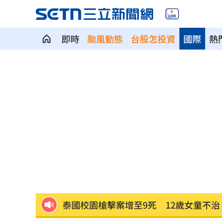
即時
颱風動態
台股怎投資
國際
熱
美：東南亞詐騙園區多由中國背景組織
拆監獄家書見「叫別人老婆」人妻氣炸
ETF存到2千萬退休！他因1封信重回職場
社宅包租爆糾紛 房客控業者硬闖屋內
馬斯克蓋地球最大晶圓廠 專家揭3大隱
泰國校園槍擊案增至9死 12歲女童不治