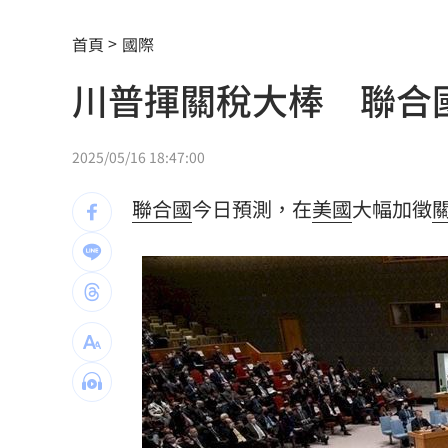
蔣市政一團糟？活動背板誤植HappiMes
首頁
國際
飛機餐1果汁爆廁所之亂 醫：3類人勿
川普揮關稅大棒 聯合
獨／田路路突改口找楊光友 許常德爆
亨特認特權 哽咽談父拜登癌症轉移到
2025/05/16 18:47:00
白海豚發威！宜蘭強風磁磚砸、樹倒
22:
聯合國
今日預測，在
美國
大幅加徵
白海豚外圍雨帶特別紮實 鄭明典：別
有片／貴州通天河「爆乳正妹伴漂」價
慈濟買BNT遭詐 網朝聖郭董大小姐貼
宜蘭強風「店家玻璃門被吹爆」員工嚇
配合漢光！管碧玲視導平戰轉換與出港