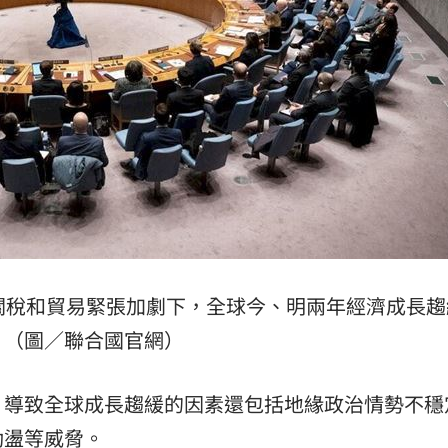
光友
22:13
吃藥
22:11
警
22:07
架
22:02
關稅和貿易緊張加劇下，全球今、明兩年經濟成長趨
（圖／聯合國官網）
成形
12:00
」氣
12:00
，導致全球成長趨緩的因素還包括地緣政治情勢不穩
動盪等威脅。
場！
10:30