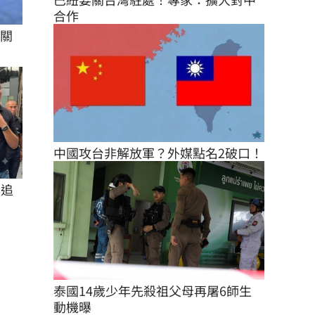
合作
%關
中國攻台非解放軍？外媒點名2破口！
在追
泰國14歲少年先殺祖父母再屠6師生 
動機曝