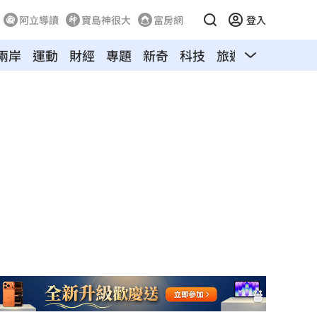
阿立導讀
寶島神很大
富房網
登入
兩岸
運動
財經
專題
新奇
科技
旅遊
汽車
寵物