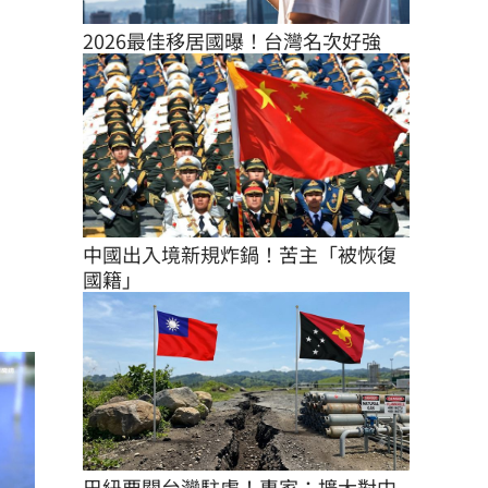
2026最佳移居國曝！台灣名次好強
中國出入境新規炸鍋！苦主「被恢復
國籍」
巴紐要關台灣駐處！專家：擴大對中