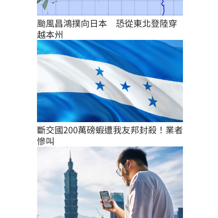
颱風昌鴻撲向日本　恐從東北登陸穿
越本州
斷交國200萬磅蝦遭我友邦封殺！業者
慘叫