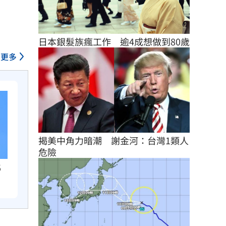
日本銀髮族瘋工作　逾4成想做到80歲
更多
揭美中角力暗潮　謝金河：台灣1類人
危險
5