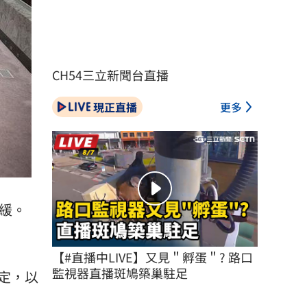
CH54三立新聞台直播
現正直播
更多
緩。
【#直播中LIVE】又見＂孵蛋＂? 路口
監視器直播斑鳩築巢駐足
定，以