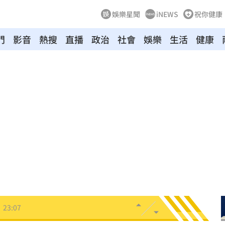
娛樂星聞
iNEWS
祝你健康
門
影音
熱搜
直播
政治
社會
娛樂
生活
健康
主導
23:25
23:22
23:21
趕人
23:16
憂
23:09
23:07