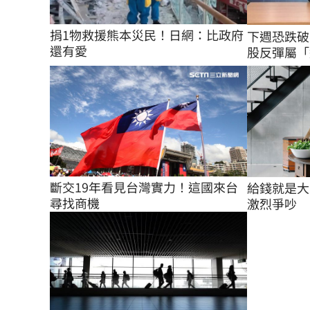
捐1物救援熊本災民！日網：比政府
下週恐跌破
還有愛
股反彈屬「
斷交19年看見台灣實力！這國來台
給錢就是大
尋找商機
激烈爭吵