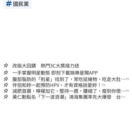
國民黨
改版大回饋 熱門3C大獎接力送
一手掌握明星動態 即刻下載娛樂星聞APP
腹部脂肪的「剋星」找到了，常吃這幾物，吃走大肚
PR
囊，瘦出小蠻腰
伴侶和妳一起預防HPV，才有資格說愛妳！
PR
減肥首選，檸檬加它，堅持一週，腰細了，瘦到你懷疑
PR
人生
黃仁勳點名「下一波浪潮」鴻海集團率先大爆發 台股
這族群全面噴出