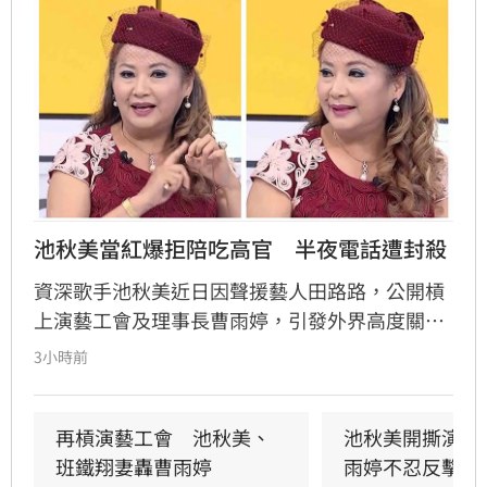
池秋美當紅爆拒陪吃高官　半夜電話遭封殺
資深歌手池秋美近日因聲援藝人田路路，公開槓
上演藝工會及理事長曹雨婷，引發外界高度關
注。池秋美過去曾以《小風帆》一曲紅遍大街小
3小時前
巷，卻在事業巔峰期因拒絕高官飯局慘遭全面封
殺。她回憶當年凌晨遭威脅，對方甚至揚言誰敢
發她通告就會斷手斷腳，導致演藝事業一落千
再槓演藝工會　池秋美、
池秋美開撕演藝
丈，從一週七天通告的當紅歌手淪為過往雲煙。
班鐵翔妻轟曹雨婷
雨婷不忍反擊了