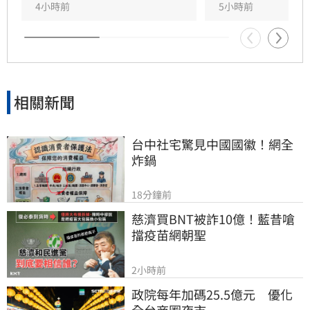
4小時前
5小時前
相關新聞
台中社宅驚見中國國徽！網全
炸鍋
18分鐘前
慈濟買BNT被詐10億！藍昔嗆
擋疫苗網朝聖
2小時前
政院每年加碼25.5億元　優化
全台商圈夜市