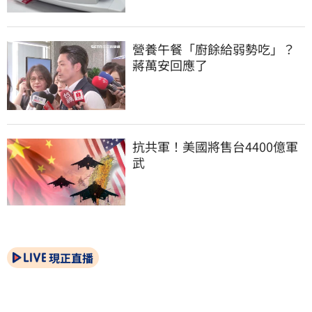
營養午餐「廚餘給弱勢吃」？
蔣萬安回應了
抗共軍！美國將售台4400億軍
武
現正直播