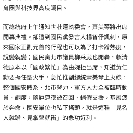
育圈與科技界高度矚目。
而總統府上午通知世壯運執委會，蕭美琴將出席
開幕典禮。卻遭到國民黨發言人楊智伃諷刺，原
來國家正副元首的行程也可以為了打卡蹭熱度，
說變就變；國民黨北市議員柳采葳也開轟，賴清
德原本以「國政繁忙」為由婉拒出席，知道黃仁
勳要擔任聖火手，急忙推副總統蕭美琴上火線，
整個國安體系、北市警力、軍方人力全被臨時動
員、調度，隨扈連夜被召回、銷假支援，基層疲
於奔命，國安單位也私下搖頭，就是這種「見名
人就蹭、見掌聲就衝」的急功近利。