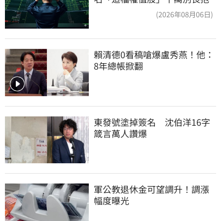
(2026年08月06日)
賴清德0看稿嗆爆盧秀燕！他：
8年總帳掀翻
東發號塗掉簽名　沈伯洋16字
箴言萬人讚爆
軍公教退休金可望調升！調漲
幅度曝光