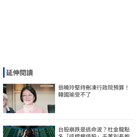
延伸閱讀
翁曉玲堅持刪凍行政院預算！
韓國瑜受不了
台股崩跌是逃命波？杜金龍點
名「這檔權值股」千萬別長抱