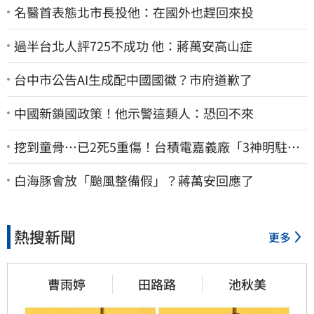
名醫首表態北市長投他：在國外也趕回來投
過半台北人評725不成功 他：蔣萬安高山症
台中市公告AI生成配中國國徽？市府道歉了
中國新鎖國政策！他示警這類人：恐回不來
挖到童骨…已2死5重傷！台積電嘉義廠「3神明駐駕
畫面曝光」
白海豚會放「颱風整備假」？蔣萬安回應了
熱搜新聞
更多
曹雨婷
田路路
池秋美