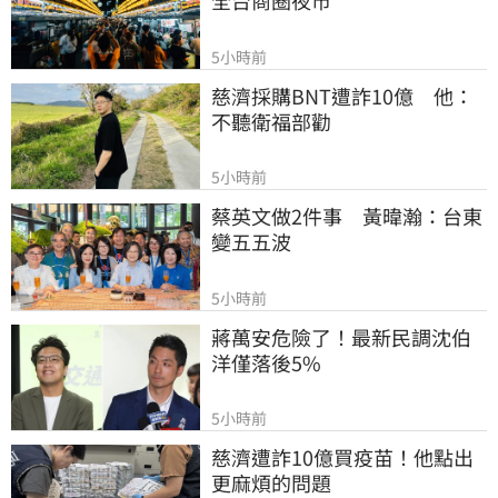
5小時前
慈濟採購BNT遭詐10億　他：
不聽衛福部勸
5小時前
蔡英文做2件事　黃暐瀚：台東
變五五波
5小時前
蔣萬安危險了！最新民調沈伯
洋僅落後5%
5小時前
慈濟遭詐10億買疫苗！他點出
更麻煩的問題