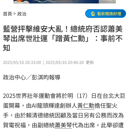
首頁
政治
看新聞換好禮
藍營抨擊維安大亂！總統府否認蕭美
琴出席世壯運「蹭黃仁勳」：事前不
知
2025/05/16 20:33:00
2025/05/16 20:40:20
更新
政治中心／彭淇昀報導
2025世界壯年運動會將於明（17）日在台北大巨
蛋開幕，由AI龍頭輝達創辦人
黃仁勳
擔任聖火
手，由於賴清德總統因顧及當日另有公務而改為
賀電祝福，由副總統
蕭美琴
代為出席。此舉卻遭