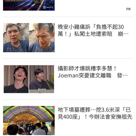
PR
晚安小雞痛訴「負擔不起30
萬！」私闖土地遭索賠 崩
潰：不接受漫天要價
攝影師才爆跳槽李多慧！
Joeman突憂建文離職 發聲
「其實我很清楚」
地下墳墓遷葬…挖3.6米深「已
見400座」！今辦法會安撫祖先