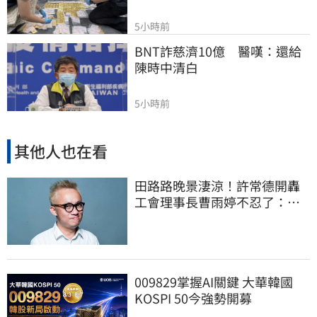
5小時前
BNT詐慈濟10億　醫嘆：還給
陳時中清白
5小時前
其他人也在看
田路路晚景淒涼！許常德開轟
工會理事長曹雨婷不忍了：別
只包紅包慰問
009829掌握AI關鍵 大華韓國
KOSPI 50今強勢開募