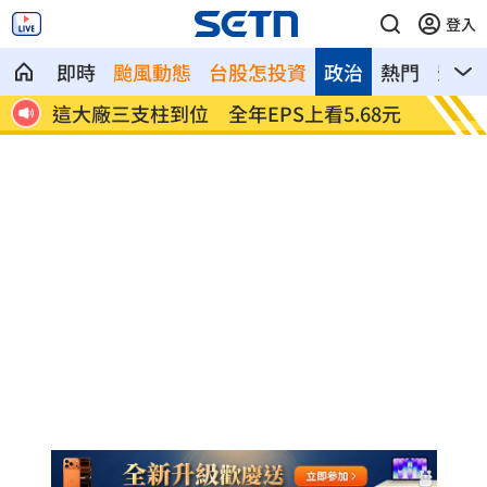
登入
即時
颱風動態
台股怎投資
政治
熱門
影音
1真相
這大廠三支柱到位 全年EPS上看5.68元
慈濟買
聖