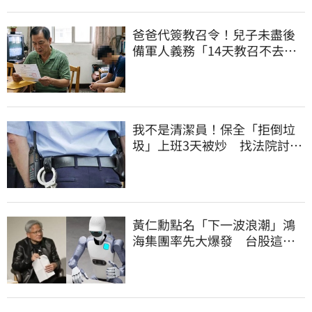
爸爸代簽教召令！兒子未盡後
備軍人義務「14天教召不去」
換3個月刑期
我不是清潔員！保全「拒倒垃
圾」上班3天被炒 找法院討公
道結果出爐
黃仁勳點名「下一波浪潮」鴻
海集團率先大爆發 台股這族
群全面噴出