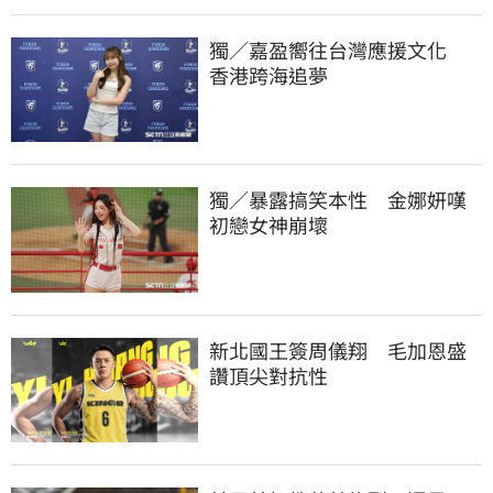
獨／嘉盈嚮往台灣應援文化　
香港跨海追夢
獨／暴露搞笑本性　金娜妍嘆
初戀女神崩壞
新北國王簽周儀翔　毛加恩盛
讚頂尖對抗性