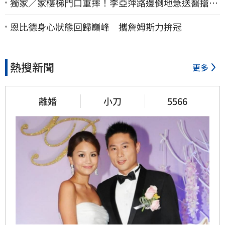
獨家／家樓梯門口重摔！李亞萍路邊倒地急送醫搶
命 「最新傷況」曝
恩比德身心狀態回歸巔峰 攜詹姆斯力拚冠
熱搜新聞
更多
離婚
小刀
5566