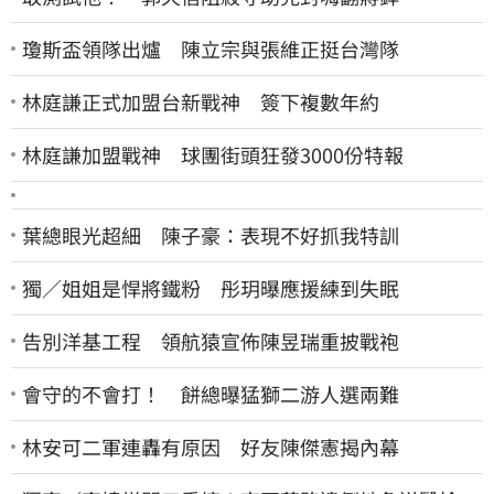
瓊斯盃領隊出爐 陳立宗與張維正挺台灣隊
林庭謙正式加盟台新戰神 簽下複數年約
林庭謙加盟戰神 球團街頭狂發3000份特報
葉總眼光超細 陳子豪：表現不好抓我特訓
獨／姐姐是悍將鐵粉 彤玥曝應援練到失眠
告別洋基工程 領航猿宣佈陳昱瑞重披戰袍
會守的不會打！ 餅總曝猛獅二游人選兩難
林安可二軍連轟有原因 好友陳傑憲揭內幕