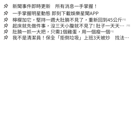
新聞事件即時更新 所有消息一手掌握！
一手掌握明星動態 即刻下載娛樂星聞APP
檸檬加它，堅持一週大肚腩不見了，重新回到45公斤
PR
起床就先做件事，沒三天小腹就不見了! 肚子一天天變
PR
小！
肚腩一抓一大把，只需1個雞蛋，用一個瘦一個
PR
我不是清潔員！保全「拒倒垃圾」上班3天被炒 找法院
討公道結果出爐