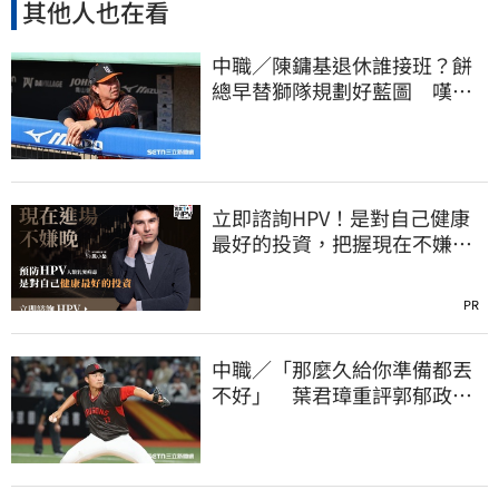
其他人也在看
中職／陳鏞基退休誰接班？餅
總早替獅隊規劃好藍圖 嘆新
生代安定感不足
立即諮詢HPV！是對自己健康
最好的投資，把握現在不嫌
晚！
PR
中職／「那麼久給你準備都丟
不好」 葉君璋重評郭郁政對
獅表現