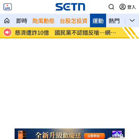
登入
即時
颱風動態
台股怎投資
運動
熱門
影音
網炸
就業意外爆冷！那指漲342點 標普500新
美通過
高
關稅