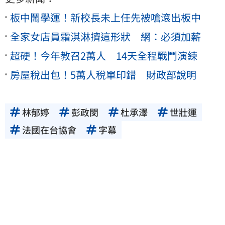
板中鬧學運！新校長未上任先被嗆滾出板中
全家女店員霜淇淋擠這形狀 網：必須加薪
超硬！今年教召2萬人 14天全程戰鬥演練
房屋稅出包！5萬人稅單印錯 財政部說明
林郁婷
彭政閔
杜承澤
世壯運
法國在台協會
字幕