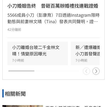
小刀婚姻告終　昔砸百萬辦婚禮找連戰證婚
5566成員小刀（彭康育）7日透過Instagram限時
動態與前妻林文晴（Tina）發表共同聲明，證實
兩人已結束14年婚姻。聲明中表示，兩人其實已
42分鐘前
分開一段時間，但至今仍是「充滿愛的一家
人」，彼此給予最深的祝福與支持，未來也將共
同陪伴、守護一對子女成長，同時希望外界尊重
小刀離婚台玻二千金林文
新／遭爆離婚台
雙方決定，之後不再對離婚一事做任何回應。
晴！情變原因曝光
小刀首發聲證實
7小時前
7小時前
相關新聞