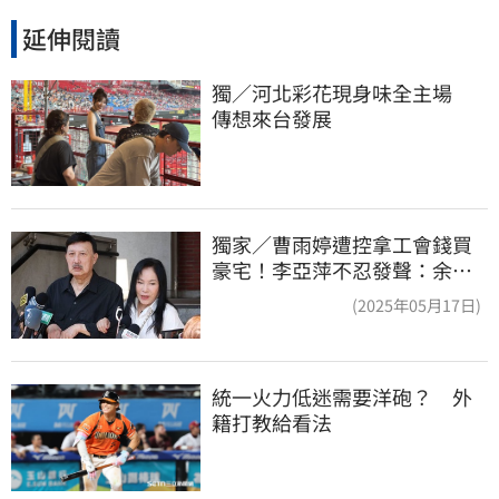
延伸閱讀
獨／河北彩花現身味全主場　
傳想來台發展
獨家／曹雨婷遭控拿工會錢買
豪宅！李亞萍不忍發聲：余天
管工會都貼錢
(2025年05月17日)
統一火力低迷需要洋砲？　外
籍打教給看法