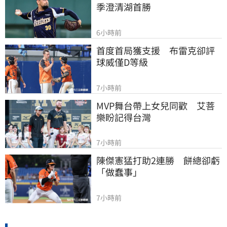
季澄清湖首勝
6小時前
首度首局獲支援　布雷克卻評
球威僅D等級
7小時前
MVP舞台帶上女兒同歡　艾菩
樂盼記得台灣
7小時前
陳傑憲猛打助2連勝　餅總卻虧
「做蠢事」
7小時前