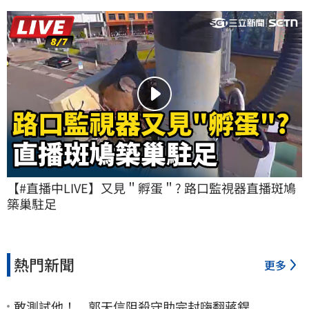
【#直播中LIVE】又見＂孵蛋＂? 路口監視器直播斑鳩
築巢駐足
熱門新聞
更多
敢測試他！ 郭天信阻殺守助完封嗨翻蔣銲