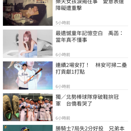
樂天女孩淚揭往事　愛意表達
障礙遭重擊
5小時前
最遺憾童年記憶空白　禹菡：
當年真不懂事
6小時前
連續2場安打！　林安可掃二壘
打貢獻1打點
6小時前
獨／北勢棒球隊穿破鞋拚冠
軍　台僑看哭了
6小時前
勝騎士7局失2分好投　兄弟本