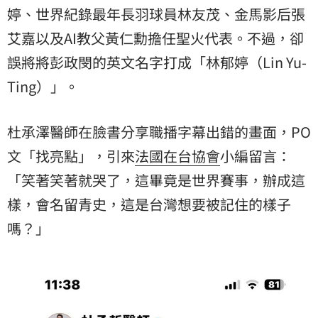
婷、世界紀錄最年長羽球員林友茂、金馬影后張
艾嘉以及AI教父黃仁勳擔任聖火代表。不過，卻
誤將將彭政閔的英文名字打成「林郁婷（Lin Yu-
Ting）」。
杜承澤醫師在臉書分享職播字幕出錯的畫面，PO
文「找亮點」，引來
法國在台協會
小編留言：
「笑著笑著就哭了，這畢竟是世界賽事，辦成這
樣，會名留青史，這是台灣想要被記住的樣子
嗎？」