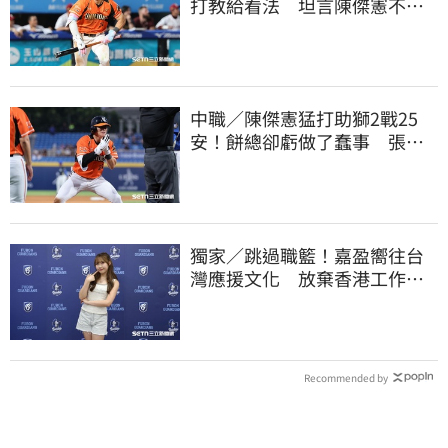
打教給看法 坦言陳傑憲不能
天天4安扛全隊
中職／陳傑憲猛打助獅2戰25
安！餅總卻虧做了蠢事 張翔
短打傷退不樂觀
獨家／跳過職籃！嘉盈嚮往台
灣應援文化 放棄香港工作跨
海徵選mini追夢
Recommended by