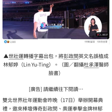
▲
世壯運
轉播
字幕
出包，將
彭政閔
英文名誤植成
林郁婷
（Lin Yu-Ting）。（圖／翻攝
杜承澤
醫師
臉書）
[廣告] 請繼續往下閱讀…
雙北世界壯年運動會昨晚（17日）舉辦開幕典
禮，邀來棒壇傳奇彭政閔、奧運拳擊金牌林郁