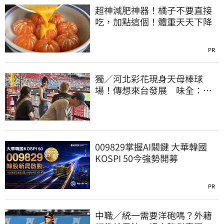
超神減肥神器！橘子不要直接
吃，加點這個！體重天天下降
PR
獨／河北彩花現身天母棒球
場！傳想來台發展 味全：歡
迎各界人士進場
009829掌握AI關鍵 大華韓國
KOSPI 50今強勢開募
PR
中職／統一需要洋砲嗎？外籍