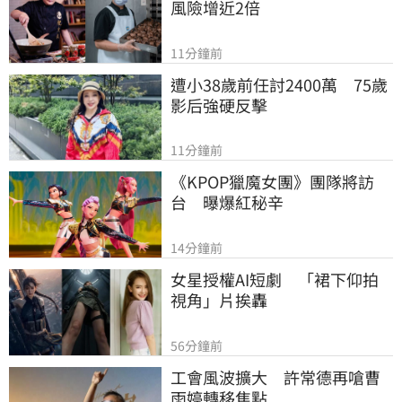
風險增近2倍
11分鐘前
遭小38歲前任討2400萬　75歲
影后強硬反擊
11分鐘前
《KPOP獵魔女團》團隊將訪
台　曝爆紅秘辛
14分鐘前
女星授權AI短劇　「裙下仰拍
視角」片挨轟
56分鐘前
工會風波擴大　許常德再嗆曹
雨婷轉移焦點