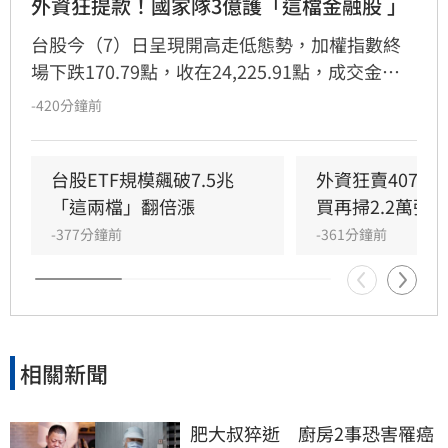
外資狂提款！國家隊3億護「這檔金融股 」
台股今（7）日呈現開高走低態勢，加權指數終
場下跌170.79點，收在24,225.91點，成交金額
逾8,192億元。金融股華南金（2880）雖淪為外
-420分鐘前
資提款機，遭連9日賣超，但獲八大官股銀行進
場護盤，單日買超7,617張，成功支撐股價抗
跌，終場微漲0.79%收44.4元。根據玩股網統
台股ETF規模飆破7.5兆　
外資狂賣407億
計，官股券商今日買超前十大個股，除華南金
「這兩檔」翻倍漲
買再掃2.2萬張
外，還包括聯電、群創、第一金等，顯示國家隊
-377分鐘前
-361分鐘前
積極進場布局。提醒投資人，股市波動頻繁，投
資決策應審慎評估風險，並自行承擔投資結果。
相關新聞
肥大叔猝逝　廚房2事恐害罹癌