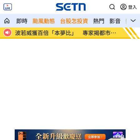
登入
即時
颱風動態
台股怎投資
熱門
影音
熱搜
市傳
LINE更新傳災情！ 用戶怨「主題全報
美國出
廢」
進