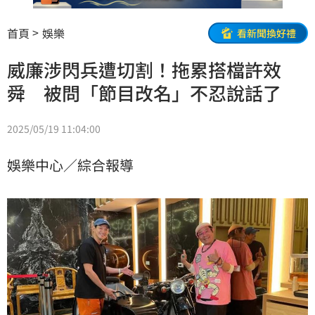
首頁
娛樂
看新聞換好禮
威廉涉閃兵遭切割！拖累搭檔許效
舜 被問「節目改名」不忍說話了
2025/05/19 11:04:00
娛樂中心／綜合報導