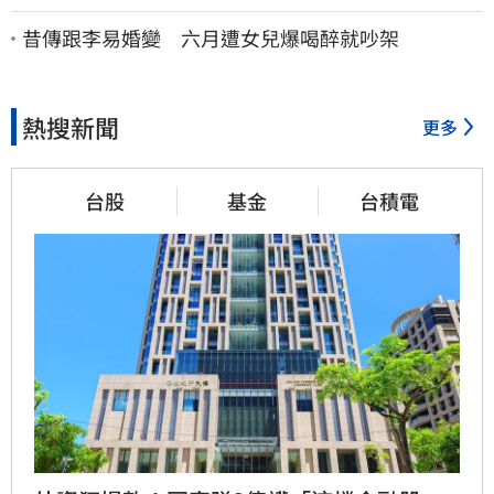
原地「傷心不已」
昔傳跟李易婚變 六月遭女兒爆喝醉就吵架
熱搜新聞
更多
台股
基金
台積電