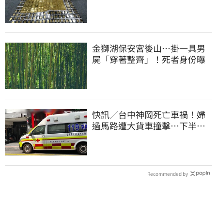
讚：好傳神
金獅湖保安宮後山…掛一具男
屍「穿著整齊」！死者身份曝
快訊／台中神岡死亡車禍！婦
過馬路遭大貨車撞擊…下半身
輾碎慘死路口
Recommended by