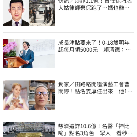
快訊／涉詐1.1億！曾任徐巧芯
大姑律師棄保跑了…媽也離
境 桃檢發通緝
成長津貼要來了！0-18歲明年
起每月領5000元 賴清德：此
時不生更待何時
獨家／田路路開嗆演藝工會曹
雨婷！點名姜厚任出來 他16
字回應了
慈濟遭詐10.6億！名醫「神比
喻」點名3角色 眾人一看秒懂