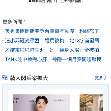
▲無罪推定原則。(三立新聞網製圖)
更多新聞：
美秀集團開撕完登台真實互動曝 粉絲怒了
汪小菲砸光積蓄二婚馬筱梅 她18字首發聲
才結束啦啦隊生涯 她「裸身入浴」全被拍
TANK赴中換完心肝 神隱一個月突開嗆酸民
藝人閃兵案擴大
更多