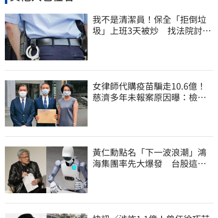
我不是清潔員！保全「拒倒垃
圾」上班3天被炒 找法院討公
道結果出爐
女律師代購疫苗騙走10.6億！
慈濟多年未報案原因曝：檢警
上門才知被騙
黃仁勳點名「下一波浪潮」鴻
海集團率先大爆發 台股這族
群全面噴出