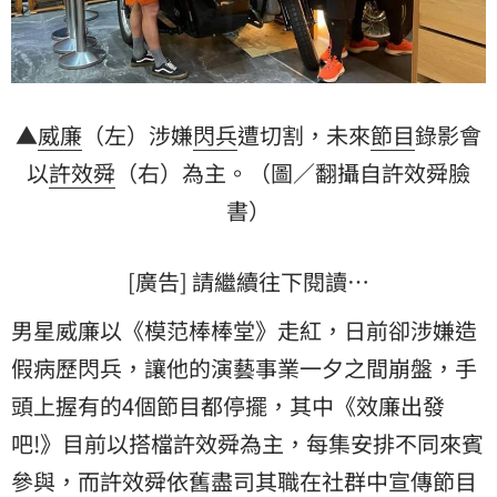
▲
威廉
（左）涉嫌
閃兵
遭切割，未來
節目
錄影會
以
許效舜
（右）為主。（圖／翻攝自許效舜臉
書）
[廣告] 請繼續往下閱讀…
男星威廉以《模范棒棒堂》走紅，日前卻涉嫌造
假病歷閃兵，讓他的演藝事業一夕之間崩盤，手
頭上握有的4個節目都停擺，其中《效廉出發
吧!》目前以搭檔許效舜為主，每集安排不同來賓
參與，而許效舜依舊盡司其職在社群中宣傳節目