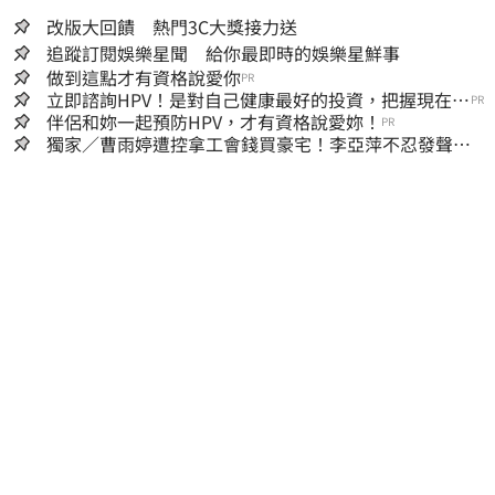
改版大回饋 熱門3C大獎接力送
追蹤訂閱娛樂星聞 給你最即時的娛樂星鮮事
做到這點才有資格說愛你
PR
立即諮詢HPV！是對自己健康最好的投資，把握現在不
PR
嫌晚！
伴侶和妳一起預防HPV，才有資格說愛妳！
PR
獨家／曹雨婷遭控拿工會錢買豪宅！李亞萍不忍發聲：
余天管工會都貼錢