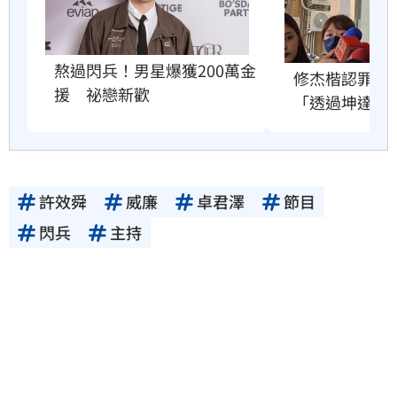
熬過閃兵！男星爆獲200萬金
修杰楷認罪求
援　祕戀新歡
「透過坤達」
許效舜
威廉
卓君澤
節目
閃兵
主持