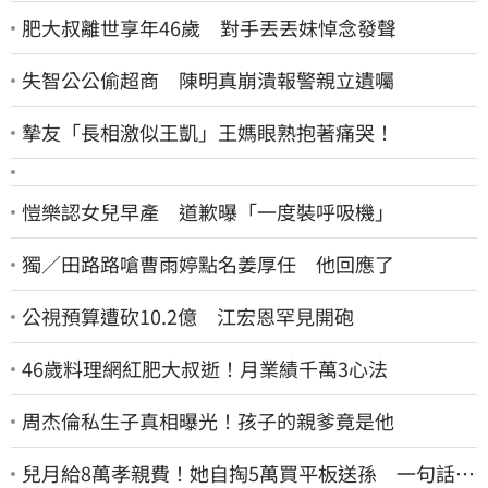
肥大叔離世享年46歲 對手丟丟妹悼念發聲
失智公公偷超商 陳明真崩潰報警親立遺囑
摯友「長相激似王凱」王媽眼熟抱著痛哭！
愷樂認女兒早產 道歉曝「一度裝呼吸機」
獨／田路路嗆曹雨婷點名姜厚任 他回應了
公視預算遭砍10.2億 江宏恩罕見開砲
46歲料理網紅肥大叔逝！月業績千萬3心法
周杰倫私生子真相曝光！孩子的親爹竟是他
兒月給8萬孝親費！她自掏5萬買平板送孫 一句話愣