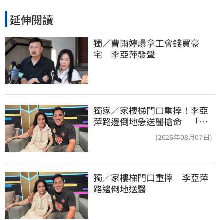
延伸閱讀
獨／曹雨婷爆拿工會錢買豪
宅　李亞萍發聲
獨家／家樓梯門口重摔！李亞
萍路邊倒地急送醫搶命 「最
新傷況」曝
(2026年08月07日)
獨／家樓梯門口重摔　李亞萍
路邊倒地送醫