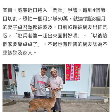
其實，威廉近日捲入「閃兵」爭議，遭到4個節
目切割，恐怕一個月少賺50萬，就連懷胎8個月
的妻子
卓君澤
都被波及，日前IG還被網友出征洗
版，「逃兵老婆一起出來面對好嗎」、「以後這
個家要靠卓卓了」，不過也有理智的網友認為不
應該殃及家人。