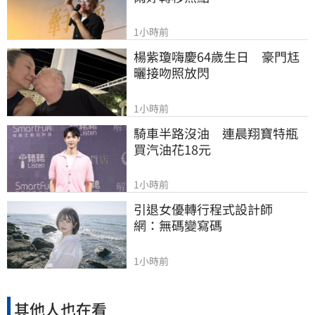
1小時前
楊紫瓊嗨慶64歲生日　豪門尪
曬接吻照放閃
1小時前
騎車半路沒油　連晨翔寶特瓶
買汽油花18元
1小時前
引退女優轉行程式設計師　
網：無碼變寫碼
1小時前
其他人也在看