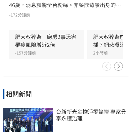
46歲，消息震驚全台粉絲。非餐飲背景出身的
他，憑藉親切教學與拚勁，將直播事業經營得有
-172分鐘前
聲有色，創下年營收破億的輝煌佳績。然而粉絲
回顧其生前直播，發現他身形明顯消瘦、雙頰凹
陷，狀態顯得相當疲憊。肥大叔自2021年起頻傳
肥大叔猝逝　廚房2事恐害
肥大叔猝逝前為
健康警訊，雖曾於2022年住院開刀，但出院後仍
罹癌風險增近2倍
播？網悲曝這原
堅持返回工作崗位，直到最後一刻仍心繫直播。
-157分鐘前
2小時前
對於肥大叔的確切死因，家屬目前尚未對外說
明。
相關新聞
台新新光金控淨零論壇 專家分
享永續治理