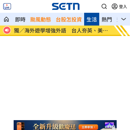
登入
即時
颱風動態
台股怎投資
生活
熱門
影音
30
獨／海外遊學增強外語 台人夯英、美、
長尾獼
加
因