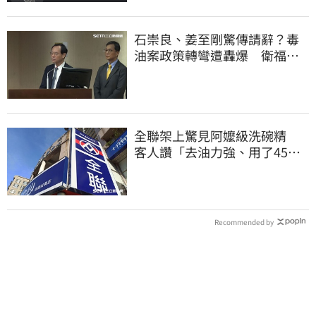
石崇良、姜至剛驚傳請辭？毒
油案政策轉彎遭轟爆 衛福部
回應了
全聯架上驚見阿嬤級洗碗精
客人讚「去油力強、用了45
年」
Recommended by