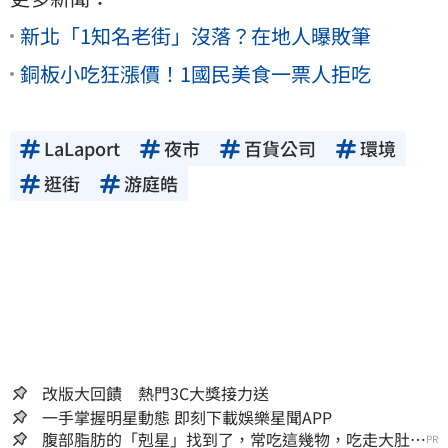
新北「1知名老街」沒落？在地人曝敗筆
銅板小吃狂漲價！1國民美食一票人拒吃
LaLaport
夜市
百貨公司
環境
逛街
游庭皓
改版大回饋 熱門3C大獎接力送
一手掌握明星動態 即刻下載娛樂星聞APP
腹部脂肪的「剋星」找到了，常吃這幾物，吃走大肚
PR