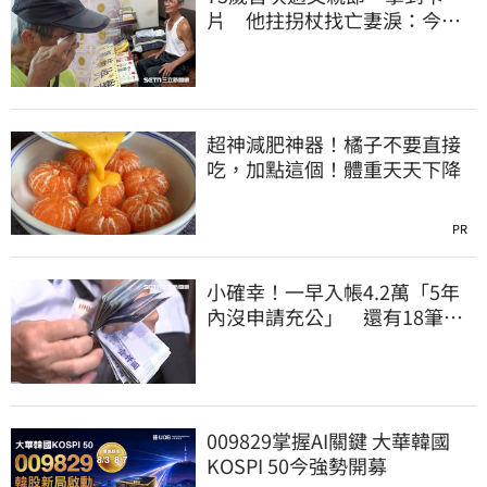
片 他拄拐杖找亡妻淚：今天
好多人來幫我慶祝
超神減肥神器！橘子不要直接
吃，加點這個！體重天天下降
PR
小確幸！一早入帳4.2萬「5年
內沒申請充公」 還有18筆錢
連發到8月底
009829掌握AI關鍵 大華韓國
KOSPI 50今強勢開募