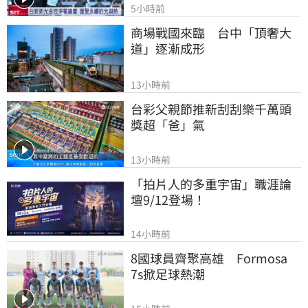
5小時前
商場戰國來臨　台中「頂奢大
道」逐漸成形
13小時前
台彩父親節推新刮刮樂千萬頭
獎超「爸」氣
13小時前
「拍片人的多重宇宙」職涯論
壇9/12登場！
14小時前
8國球員齊聚高雄　Formosa 
7s掀足球熱潮