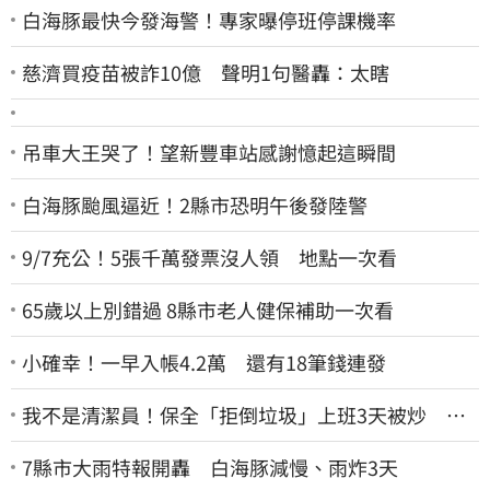
白海豚最快今發海警！專家曝停班停課機率
慈濟買疫苗被詐10億 聲明1句醫轟：太瞎
吊車大王哭了！望新豐車站感謝憶起這瞬間
白海豚颱風逼近！2縣市恐明午後發陸警
9/7充公！5張千萬發票沒人領 地點一次看
65歲以上別錯過 8縣市老人健保補助一次看
小確幸！一早入帳4.2萬 還有18筆錢連發
我不是清潔員！保全「拒倒垃圾」上班3天被炒 找
法院討公道結果出爐
7縣市大雨特報開轟 白海豚減慢、雨炸3天