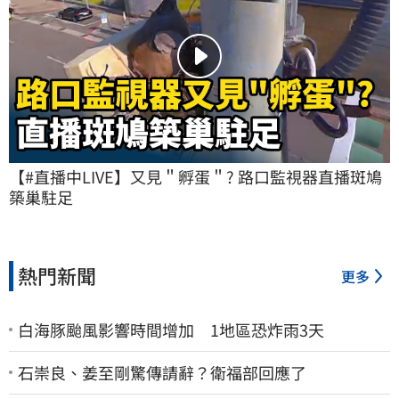
【#直播中LIVE】又見＂孵蛋＂? 路口監視器直播斑鳩
築巢駐足
熱門新聞
更多
白海豚颱風影響時間增加 1地區恐炸雨3天
石崇良、姜至剛驚傳請辭？衛福部回應了