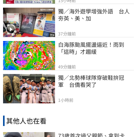
15小時前
獨／海外遊學增強外語　台人
夯英、美、加
37分鐘前
白海豚颱風擺盪逼近！雨到
「這時」才趨緩
49分鐘前
獨／北勢棒球隊穿破鞋拚冠
軍　台僑看哭了
1小時前
其他人也在看
73歲首次過父親節、拿到卡