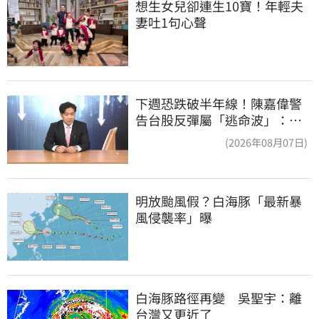
想生女兒卻連生10寶！年輕夫
妻吐1句心聲
下週恐跌破半年線！陳嘉偉警
告台股反彈屬「逃命波」：空
頭大屠殺剛開始
(2026年08月07日)
明放颱風假？白海豚「最新暴
風侵襲率」曝
白海豚路徑再變　吳聖宇：離
台灣又更近了