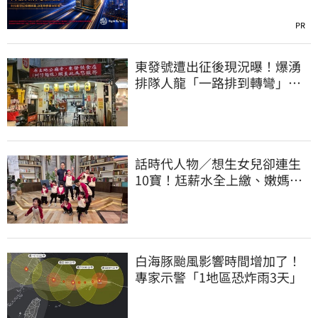
PR
東發號遭出征後現況曝！爆湧
排隊人龍「一路排到轉彎」
上萬網友力挺
話時代人物／想生女兒卻連生
10寶！尪薪水全上繳、嫩媽吐
心聲：不生了
白海豚颱風影響時間增加了！
專家示警「1地區恐炸雨3天」