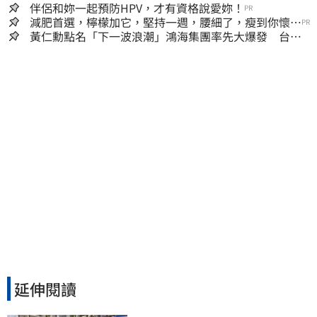
囊，瘦出小蠻腰
伴侶和妳一起預防HPV，才有資格說愛妳！
PR
減肥首選，檸檬加它，堅持一週，腰細了，瘦到你懷疑
PR
人生
黃仁勳點名「下一波浪潮」鴻海集團率先大爆發 台股
這族群全面噴出
延伸閱讀