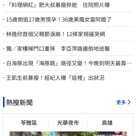
「料理網紅」肥大叔暴瘦猝逝 住院照片曝
15歲倒追27歲男懷孕！36歲美魔女當阿嬤了
林逸欣首個父親節淚崩！12條家規逼哭網
獨／家樓梯門口重摔 李亞萍路邊倒地送醫
白海豚出現「海豚跳」路徑又變！今晚到明天最靠
近 風雨搖滾區曝光
王凱生前暴瘦！經紀人曝「這裡」出狀況
熱搜新聞
更多
苓雅區
光華夜市
高雄