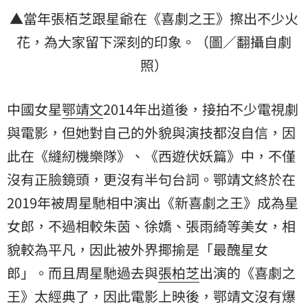
▲當年張栢芝跟星爺在《喜劇之王》擦出不少火
花，為大家留下深刻的印象。（圖／翻攝自劇
照）
中國女星
鄂靖文
2014年出道後，接拍不少電視劇
與電影，但她對自己的外貌與演技都沒自信，因
此在《縫紉機樂隊》、《西遊伏妖篇》中，不僅
沒有正臉鏡頭，更沒有半句台詞。鄂靖文終於在
2019年被周星馳相中演出《新喜劇之王》成為星
女郎，不過相較朱茵、徐嬌、張雨綺等美女，相
貌較為平凡，因此被外界揶揄是「最醜星女
郎」。而且周星馳過去與
張柏芝
出演的《喜劇之
王》太經典了，因此電影上映後，鄂靖文沒有爆