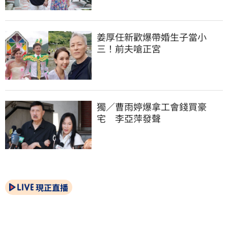
姜厚任新歡爆帶婚生子當小
三！前夫嗆正宮
獨／曹雨婷爆拿工會錢買豪
宅　李亞萍發聲
現正直播