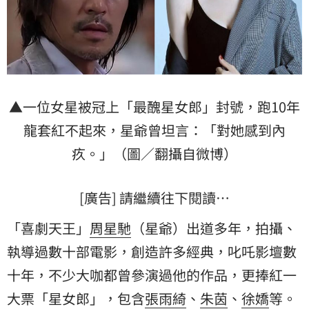
▲一位女星被冠上「最醜星女郎」封號，跑10年
龍套紅不起來，星爺曾坦言：「對她感到內
疚。」（圖／翻攝自微博）
[廣告] 請繼續往下閱讀…
「喜劇天王」
周星馳
（星爺）出道多年，拍攝、
執導過數十部電影，創造許多經典，叱吒影壇數
十年，不少大咖都曾參演過他的作品，更捧紅一
大票「星女郎」，包含
張雨綺
、
朱茵
、
徐嬌
等。