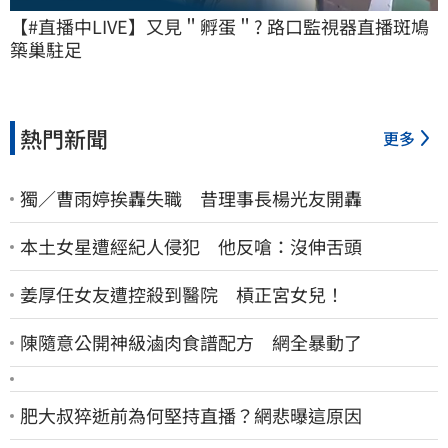
【#直播中LIVE】又見＂孵蛋＂? 路口監視器直播斑鳩
築巢駐足
熱門新聞
更多
獨／曹雨婷挨轟失職 昔理事長楊光友開轟
本土女星遭經紀人侵犯 他反嗆：沒伸舌頭
姜厚任女友遭控殺到醫院 槓正宮女兒！
陳隨意公開神級滷肉食譜配方 網全暴動了
肥大叔猝逝前為何堅持直播？網悲曝這原因