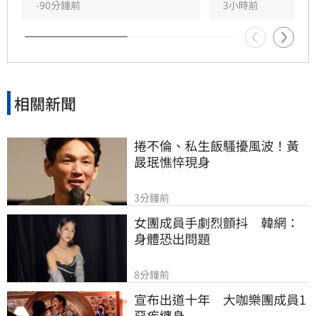
-90分鐘前
3小時前
相關新聞
捲不倫、私生飯騷擾風波！黃
晸珉憔悴現身
3分鐘前
女團成員手劇烈顫抖　韓網：
身體恐出問題
8分鐘前
宣布出道十年　大咖樂團成員1
惡疾纏身