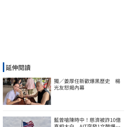
延伸閱讀
獨／姜厚任新歡爆黑歷史　楊
光友怒揭內幕
藍曾嗆陳時中！慈濟被詐10億
真相大白 AIT突發1文酸爆…