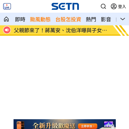
登入
即時
颱風動態
台股怎投資
熱門
影音
熱搜
下場
父親節來了！蔣萬安、沈伯洋曝與子女互
宣布出
動