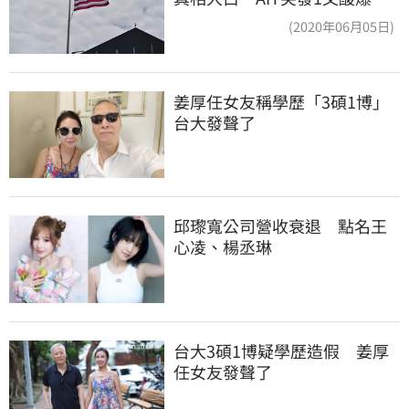
他笑：真的很會
(2020年06月05日)
姜厚任女友稱學歷「3碩1博」 
台大發聲了
邱瓈寬公司營收衰退　點名王
心凌、楊丞琳
台大3碩1博疑學歷造假　姜厚
任女友發聲了