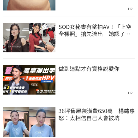
PR
SOD女秘書有望拍AV！「上空
全裸照」搶先流出 她認了：
上班7個月沒男友
做到這點才有資格說愛你
PR
36坪舊屋裝潢費650萬 楊繡惠
怒：太相信自己人會被坑