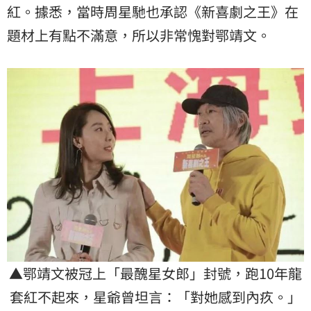
紅。據悉，當時周星馳也承認《新喜劇之王》在
題材上有點不滿意，所以非常愧對鄂靖文。
▲鄂靖文被冠上「最醜星女郎」封號，跑10年龍
套紅不起來，星爺曾坦言：「對她感到內疚。」