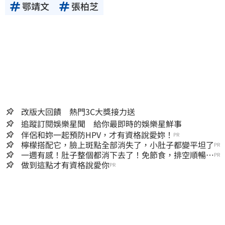
鄂靖文
張柏芝
改版大回饋 熱門3C大獎接力送
追蹤訂閱娛樂星聞 給你最即時的娛樂星鮮事
伴侶和妳一起預防HPV，才有資格說愛妳！
PR
檸檬搭配它，臉上斑點全部消失了，小肚子都變平坦了
PR
一週有感！肚子整個都消下去了！免節食，排空順暢就
PR
夠
做到這點才有資格說愛你
PR