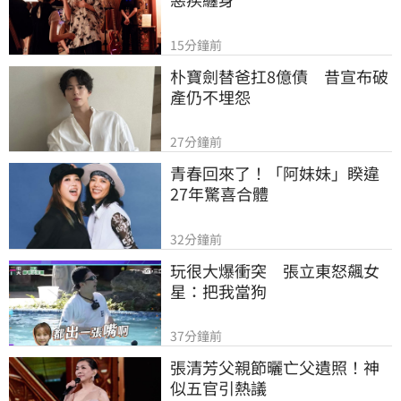
15分鐘前
朴寶劍替爸扛8億債　昔宣布破
產仍不埋怨
27分鐘前
青春回來了！「阿妹妹」睽違
27年驚喜合體
32分鐘前
玩很大爆衝突　張立東怒飆女
星：把我當狗
37分鐘前
張清芳父親節曬亡父遺照！神
似五官引熱議