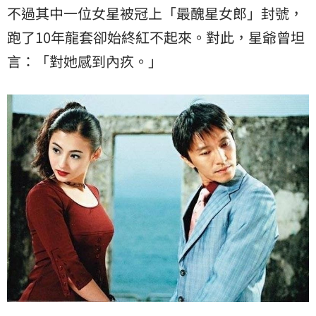
不過其中一位女星被冠上「最醜星女郎」封號，
跑了10年龍套卻始終紅不起來。對此，星爺曾坦
言：「對她感到內疚。」