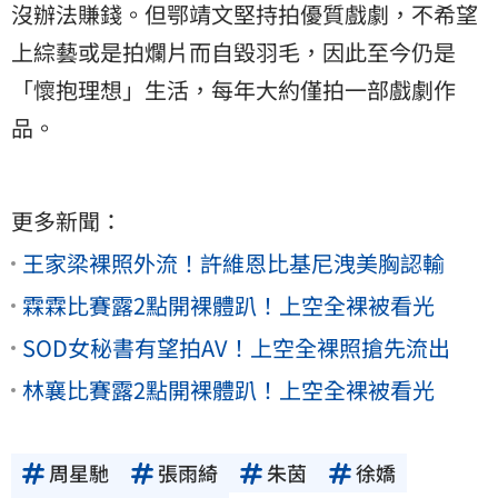
沒辦法賺錢。但鄂靖文堅持拍優質戲劇，不希望
上綜藝或是拍爛片而自毀羽毛，因此至今仍是
「懷抱理想」生活，每年大約僅拍一部戲劇作
品。
更多新聞：
王家梁裸照外流！許維恩比基尼洩美胸認輸
霖霖比賽露2點開裸體趴！上空全裸被看光
SOD女秘書有望拍AV！上空全裸照搶先流出
林襄比賽露2點開裸體趴！上空全裸被看光
周星馳
張雨綺
朱茵
徐嬌