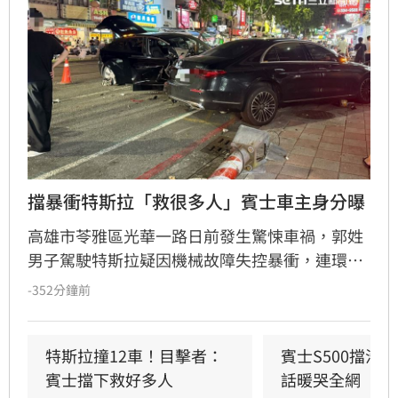
擋暴衝特斯拉「救很多人」賓士車主身分曝
高雄市苓雅區光華一路日前發生驚悚車禍，郭姓
男子駕駛特斯拉疑因機械故障失控暴衝，連環撞
擊12輛汽機車及單車，所幸僅造成3人輕傷。肇
-352分鐘前
事車輛最終撞上停放路邊的賓士車才停下，避免
衝入熱鬧的光華夜市。該名賓士車主身分隨後曝
光，竟是擁有1.4萬粉絲的網紅「超級土豆粉」，
特斯拉撞12車！目擊者：
賓士S500擋浩
同時也是嘉義知名甜甜圈店老闆。
賓士擋下救好多人
話暖哭全網