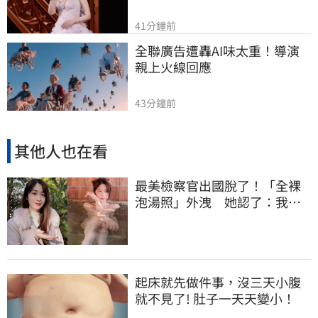
41分鐘前
全聯廣告遭轟AI味太重！導演
親上火線回應
43分鐘前
其他人也在看
最美檢察官出國脫了！「全裸
泡湯照」外洩 她認了：我一
大突破
起床就先做件事，沒三天小腹
就不見了! 肚子一天天變小！