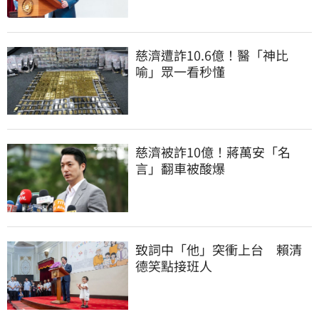
慈濟遭詐10.6億！醫「神比
喻」眾一看秒懂
慈濟被詐10億！蔣萬安「名
言」翻車被酸爆
致詞中「他」突衝上台　賴清
德笑點接班人