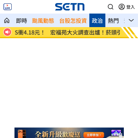
登入
即時
颱風動態
台股怎投資
政治
熱門
影音
8元！
宏福苑大火調查出爐！菸頭引燃施工雜物
定投1
位！