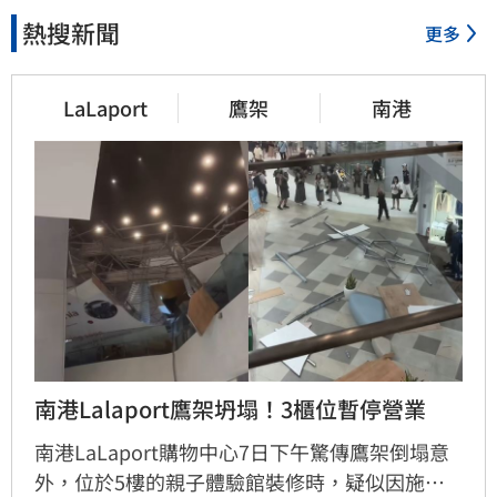
熱搜新聞
更多
LaLaport
鷹架
南港
南港Lalaport鷹架坍塌！3櫃位暫停營業
南港LaLaport購物中心7日下午驚傳鷹架倒塌意
外，位於5樓的親子體驗館裝修時，疑似因施工