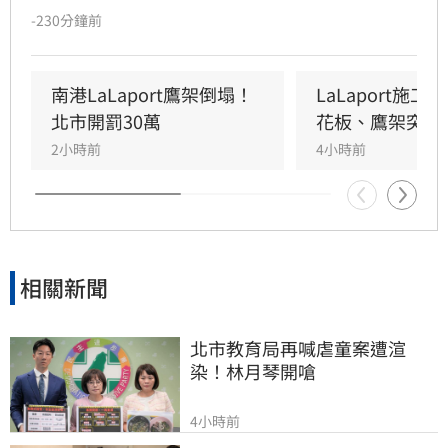
未固定妥當，導致鷹架與天花板崩落，現場粉塵
-230分鐘前
瀰漫引發顧客驚慌。一名65歲婦人不幸遭砸傷，
頭部紅腫送醫後意識清楚。受此影響，業者宣布
3樓部分櫃位暫停營業，其餘區域則維持正常運
南港LaLaport鷹架倒塌！
LaLaport施
作，目前相關單位正積極介入調查，以確保商場
北市開罰30萬
花板、鷹架突掉
消費安全。
2小時前
4小時前
相關新聞
北市教育局再喊虐童案遭渲
染！林月琴開嗆
4小時前