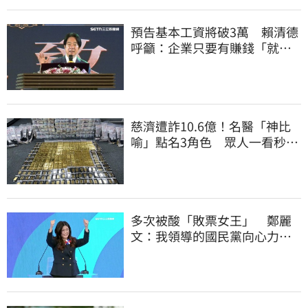
預告基本工資將破3萬 賴清德
呼籲：企業只要有賺錢「就該
幫員工加薪」
慈濟遭詐10.6億！名醫「神比
喻」點名3角色 眾人一看秒懂
讚：好傳神
多次被酸「敗票女王」 鄭麗
文：我領導的國民黨向心力
強、支持度非常高