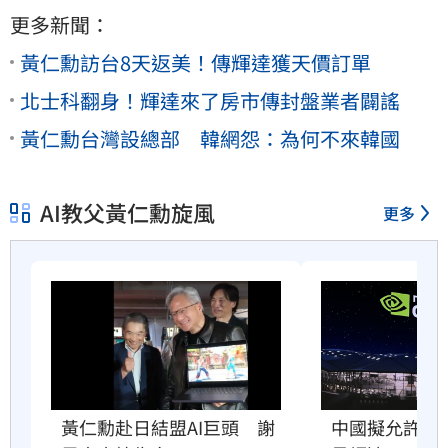
更多新聞：
黃仁勳訪台8天返美！傳輝達獲天價訂單
北士科翻身！輝達來了房市傳封盤業者闢謠
黃仁勳台灣設總部 韓網怨：為何不來韓國
AI教父黃仁勳旋風
更多
黃仁勳赴日結盟AI巨頭　謝
中國擬允許AI