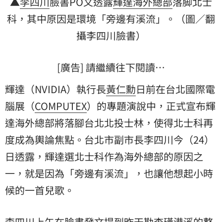
▲
李四川
臉書PO文透露
輝達海外總部
落脚
北士
科
，其中原因是環境「旁邊有溪流」。（圖／翻
攝李四川臉書）
[廣告] 請繼續往下閱讀…
輝達（NVIDIA）執行長
黃仁勳
日前在台北國際電
腦展（
COMPUTEX
）的專題演說中，正式宣布輝
達海外總部將落腳台北北投士林，使得北士科再
度成為輿論焦點。台北市副市長李四川今（24）
日透露，輝達選北士科作為海外總部的原因之
一，就是因為「旁邊有溪流」，也讓他想起小時
候的一首兒歌。
李四川上午在臉書發文提到昨天勘查磺港溪的整