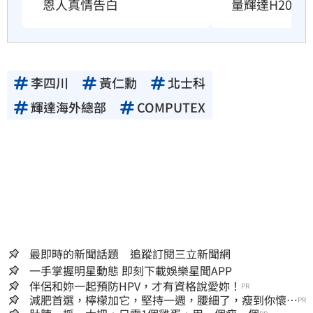
恩人真情告白
量輝達H200
李四川
黃仁勳
北士科
輝達海外總部
COMPUTEX
最即時的新聞話題 追蹤訂閱三立新聞網
一手掌握明星動態 即刻下載娛樂星聞APP
伴侶和妳一起預防HPV，才有資格說愛妳！
PR
減肥首選，檸檬加它，堅持一週，腰細了，瘦到你懷疑
PR