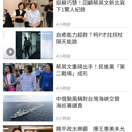
挺蘇巧慧！回顧蔡英文新北寫
下1驚人紀錄
4小時前
自癒能力超群？柯P才拄拐杖　
隔天能跳
4小時前
蔡英文重磅出手！民進黨「第
二戰場」成形
4小時前
中借颱風稱對台灣海峽交管　
海巡署譴責
5小時前
魏平政太樂觀　爆王惠美未允