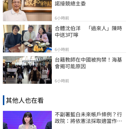
諾接競總主委
6小時前
合體沈伯洋　「過來人」陳時
中送3叮嚀
6小時前
台籍教師在中國被拘禁！海基
會揭可能原因
6小時前
其他人也在看
不副署藍白未來帳戶條例？行
政院：將依憲法採取適當作
為 恪守憲政責任