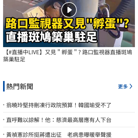
【#直播中LIVE】又見＂孵蛋＂? 路口監視器直播斑鳩
築巢駐足
熱門新聞
更多
翁曉玲堅持刪凍行政院預算！韓國瑜受不了
直呼難以諒解！他：慈濟最高層應有人下台
黃禎憲診所挺蔣遭出征 老病患曝暖舉聲援