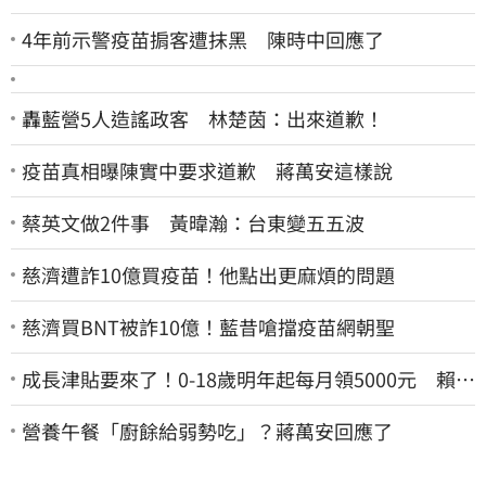
4年前示警疫苗掮客遭抹黑 陳時中回應了
轟藍營5人造謠政客 林楚茵：出來道歉！
疫苗真相曝陳實中要求道歉 蔣萬安這樣說
蔡英文做2件事 黃暐瀚：台東變五五波
慈濟遭詐10億買疫苗！他點出更麻煩的問題
慈濟買BNT被詐10億！藍昔嗆擋疫苗網朝聖
成長津貼要來了！0-18歲明年起每月領5000元 賴清
德：此時不生更待何時
營養午餐「廚餘給弱勢吃」？蔣萬安回應了