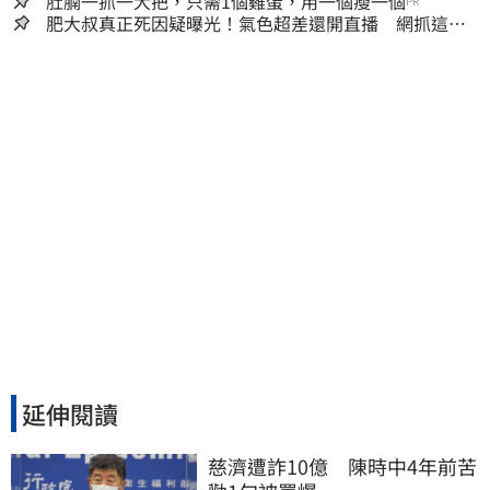
人生
肚腩一抓一大把，只需1個雞蛋，用一個瘦一個
PR
肥大叔真正死因疑曝光！氣色超差還開直播 網抓這一
點超不合理
延伸閱讀
慈濟遭詐10億　陳時中4年前苦