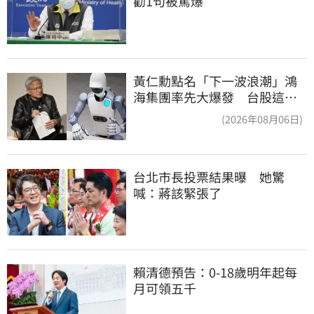
勸1句被罵爆
黃仁勳點名「下一波浪潮」鴻
海集團率先大爆發 台股這族
群全面噴出
(2026年08月06日)
台北市長投票結果曝　她驚
喊：蔣該緊張了
賴清德預告：0-18歲明年起每
月可領五千