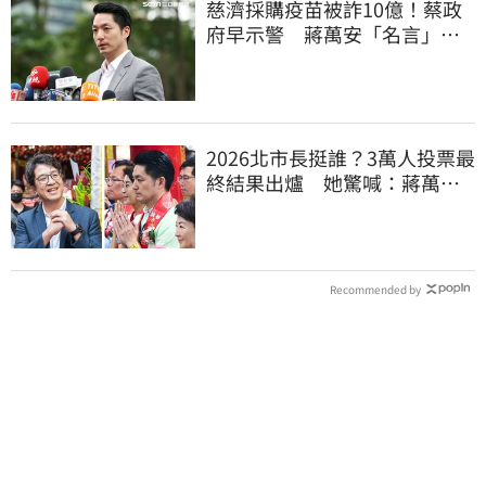
慈濟採購疫苗被詐10億！蔡政
府早示警 蔣萬安「名言」翻
車被酸爆
2026北市長挺誰？3萬人投票最
終結果出爐 她驚喊：蔣萬安
真該緊張了
Recommended by