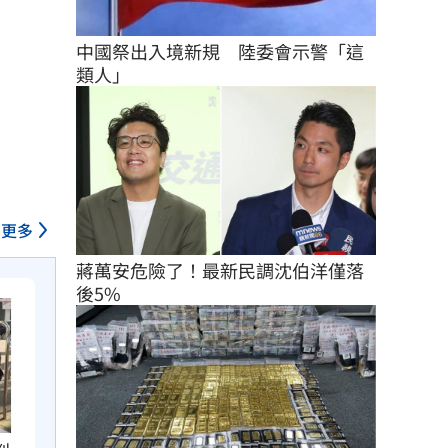
中國祭出入境新規　陸委會示警「這
類人」
更多
蔣萬安危險了！最新民調沈伯洋僅落
後5%