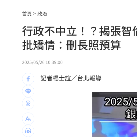
徐莉玲槓王菲案外案 5566小刀驚爆離
首頁
政治
通緝犯拒檢狂飆街頭！撞斷平交道柵欄
行政不中立！？揭張智
誰在回覆「幹嘛」？故宮南院小編身分
批矯情：刪長照預算
中國攻台非解放軍？外媒點名2破口！
12
昔遭抹黑謀財害命終平反 陳時中感性
2025/05/26 10:39:00
姜厚任女友自曝3碩1博 網搜本名查無
記者楊士誼／台北報導
新／威加重罰300萬！問題苦茶油流向3
毒油案延燒政院點名中市府 蔣萬安竟
肥大叔46歲驟逝！2年前曾逃過車禍死劫
酒測爆表！職軍「接近死亡狀態」照開