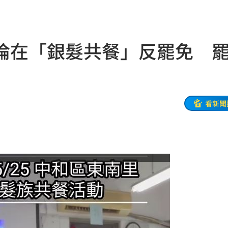
婚
12:25
逃亡
12:24
倫在「銀髮共餐」反罷免 
曝光
12:23
:23
發聲
12:20
看新聞
此人
12:19
縣市
12:18
反問
12:17
12:16
上路
12:16