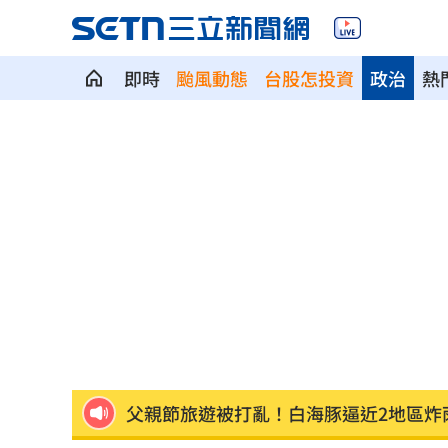
即時
颱風動態
台股怎投資
政治
熱
院區驚傳無預警停電 行政院：設備老
吃桌飛紐約助新人辦婚宴 浩子逼哭全
漢光42／淡水河道部署3道致命防禦阻絕
高希均教授90歲逝！「白吃午餐」秘密
今立秋「6生肖」恐衰爆！專家曝6招大
父親節旅遊被打亂！白海豚逼近2地區炸
肥大叔猝逝曾自嘲更生人！創年收破億