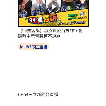
【94要客訴】慈濟買疫苗被詐10億！
陳時中示警蔣柯不道歉
現正直播
CH54三立新聞台直播