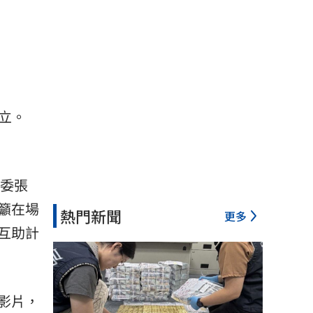
立。
委張
籲在場
熱門新聞
更多
互助計
影片，