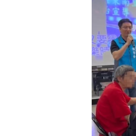
職場爸爸「5.5年沒加薪」！父親節調查
泰校園爆槍擊！釀2死20傷 學生槍手身
蘋果砍價失敗！長鑫存儲靠2底氣拒降價
台灣彩券開獎直播中
20:31
LIVE三立+24小時直播
15:27
三立iNEWS新聞台線上直播
18:00
商場戰國來臨 台中「頂奢大道」逐漸
「拍片人的多重宇宙」職涯論壇9/12登
8國球員齊聚高雄 Formosa 7s掀足球
理想混蛋號召粉絲跨海追星吃美食！
18: