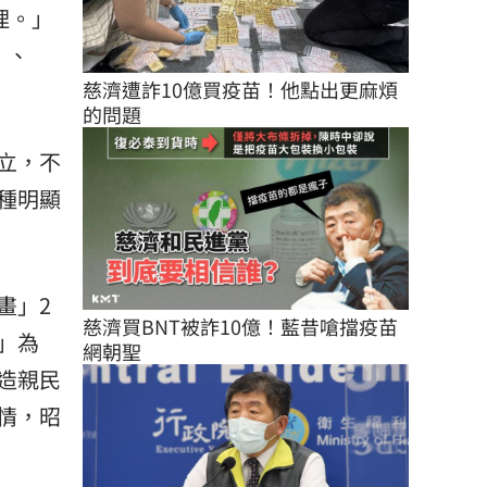
理。」
」、
慈濟遭詐10億買疫苗！他點出更麻煩
的問題
立，不
種明顯
畫」2
慈濟買BNT被詐10億！藍昔嗆擋疫苗
」為
網朝聖
造親民
情，昭