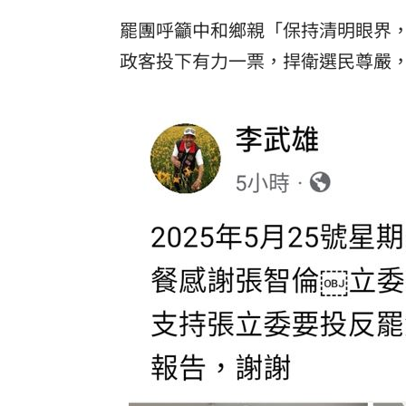
罷團呼籲中和鄉親「保持清明眼界
政客投下有力一票，捍衛選民尊嚴