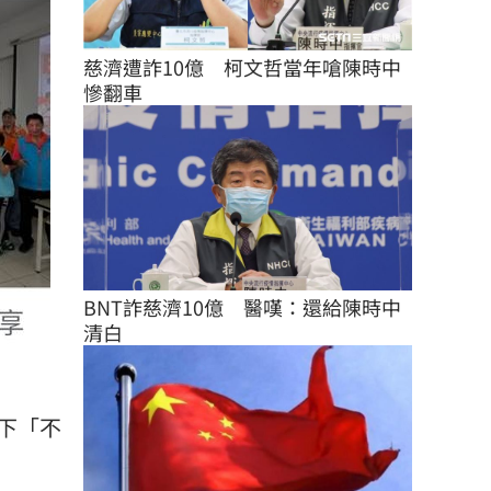
慈濟遭詐10億　柯文哲當年嗆陳時中
慘翻車
BNT詐慈濟10億　醫嘆：還給陳時中
清白
下「不