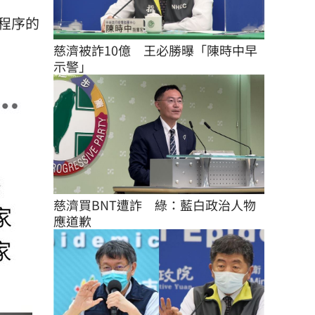
程序的
慈濟被詐10億　王必勝曝「陳時中早
示警」
慈濟買BNT遭詐　綠：藍白政治人物
應道歉