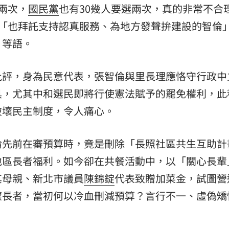
兩次，
國民黨
也有30幾人要選兩次，真的非常不合
，「也拜託支持認真服務、為地方發聲拚建設的智倫
」等語。
批評，身為民意代表，張智倫與里長理應恪守行政中
具，尤其中和選民即將行使憲法賦予的罷免權利，此
破壞民主制度，令人痛心。
倫先前在審預算時，竟是刪除「長照社區共生互助計
地區長者福利。如今卻在共餐活動中，以「關心長輩
其母親、新北市議員
陳錦錠
代表致贈加菜金，試圖營
懷長者，當初何以冷血刪減預算？言行不一、虛偽矯