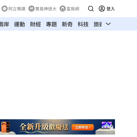
阿立導讀
寶島神很大
富房網
登入
兩岸
運動
財經
專題
新奇
科技
旅遊
汽車
寵物