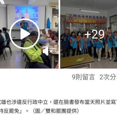
武雄也涉違反行政中立，還在臉書發布當天照片並寫
持反罷免」。（圖／雙和罷團提供）