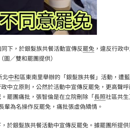
陪同下，於銀髮族共餐活動宣傳反
罷免
，違反行政中
（圖／雙和罷團提供）
新北
中和
區東南里舉辦的「銀髮族共餐」活動，遭藍
行政中立原則，公然於活動中宣傳反罷免，更高聲呼
驚。罷團痛批，張智倫是在立院刪除「
長照
社區共生
長輩為名操作反罷免，痛批張虛偽矯情。
下，於銀髮族共餐活動中宣傳反罷免。據罷團所提供