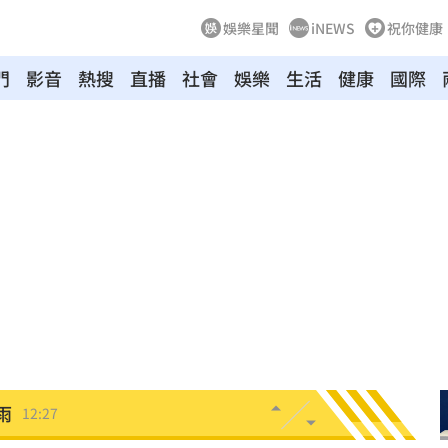
娛樂星聞
iNEWS
祝你健康
門
影音
熱搜
直播
社會
娛樂
生活
健康
國際
舊
12:39
場
12:37
12:29
曝光
12:28
開運
12:28
雨
12:27
品牌
12:26