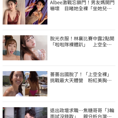
Albee激戰忘鎖門！男友媽開門
嚇壞 目睹她全裸「坐她兒子
身上」
脫光衣服！林襄比賽中露2點開
「啦啦隊裸體趴」 上空全裸
被看光光
薔薔出國脫了！「上空全裸」
挑戰最大天體營 粉紅美胸被
路人狂讚
退出政壇求職…焦糖哥哥「3輪
面試沒錄取」 親分析台灣職