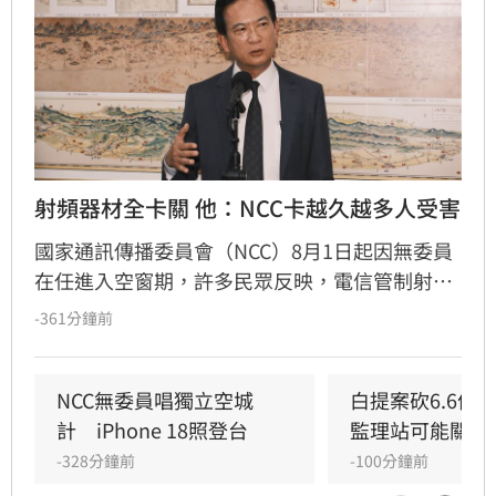
射頻器材全卡關 他：NCC卡越久越多人受害
國家通訊傳播委員會（NCC）8月1日起因無委員
在任進入空窗期，許多民眾反映，電信管制射頻
器材因無法獲得許可，全部卡在海關。民進黨立
-361分鐘前
委林俊憲今（6）日指出，目前短短一週已有82
件進口核准證、4件核准函無法核發，有一家上
市公司每天都得支付龐大倉儲費用，因此向他陳
NCC無委員唱獨立空城
白提案砍6.6億
情詢問，到底何時才能通過人事案，讓林俊憲忍
計　iPhone 18照登台
監理站可能關門
不住感嘆，「人事案可以有不同立場，但不該讓
-328分鐘前
-100分鐘前
企業和民眾替政治僵局買單」。