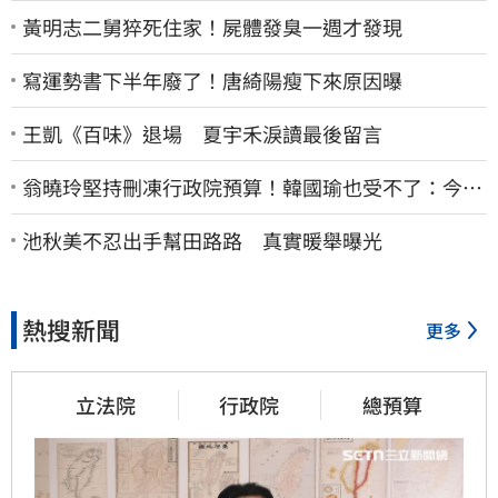
黃明志二舅猝死住家！屍體發臭一週才發現
寫運勢書下半年廢了！唐綺陽瘦下來原因曝
王凱《百味》退場 夏宇禾淚讀最後留言
翁曉玲堅持刪凍行政院預算！韓國瑜也受不了：今年
剩4個月你思考一下
池秋美不忍出手幫田路路 真實暖舉曝光
熱搜新聞
更多
立法院
行政院
總預算