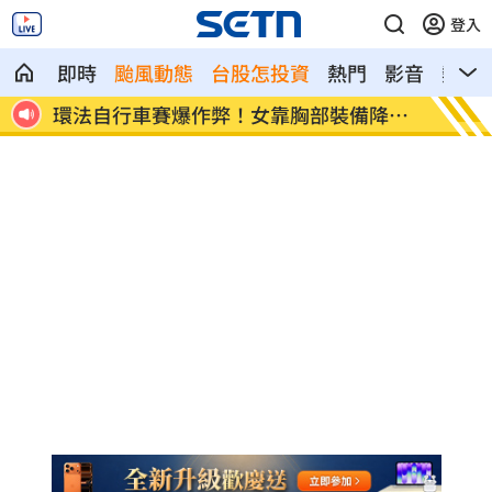
登入
即時
颱風動態
台股怎投資
熱門
影音
熱搜
降風
學霸牙醫槓離職員工 為3萬筆電互告慘勝
俄羅斯