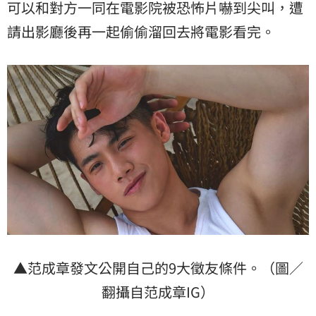
可以和對方一同在電影院被恐怖片嚇到尖叫，遭
請出影廳後再一起偷偷溜回去將電影看完。
▲范成章發文公開自己的9大徵友條件。（圖／
翻攝自范成章IG）