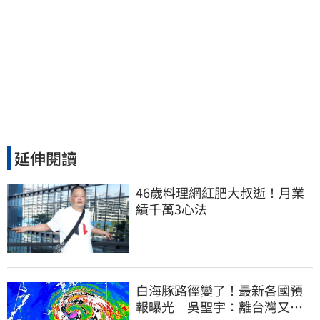
延伸閱讀
46歲料理網紅肥大叔逝！月業
績千萬3心法
白海豚路徑變了！最新各國預
報曝光 吳聖宇：離台灣又更