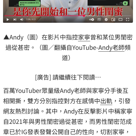
▲Andy（圖）在影片中指控
家寧
曾和某位男閨密
過從甚密。（圖／翻攝自YouTube-
Andy老師
頻
道）
[廣告] 請繼續往下閱讀…
百萬YouTuber眾量級Andy老師與家寧分手後互
相開撕，雙方分別指控對方在感情中
出軌
，引發
網友熱烈討論。其中，Andy在反擊影片中稱家寧
自2021年與男性閨密過從甚密，而男性閨密
范成
章
已於IG發表發聲公開自己的性向，切割家寧，