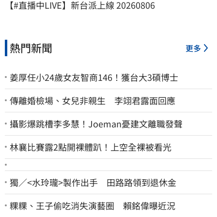
【#直播中LIVE】新台派上線 20260806
熱門新聞
更多
姜厚任小24歲女友智商146！獲台大3碩博士
傳離婚檢場、女兒非親生 李翊君露面回應
攝影爆跳槽李多慧！Joeman憂建文離職發聲
林襄比賽露2點開裸體趴！上空全裸被看光
獨／<水玲瓏>製作出手 田路路領到退休金
粿粿、王子偷吃消失演藝圈 賴銘偉曝近況