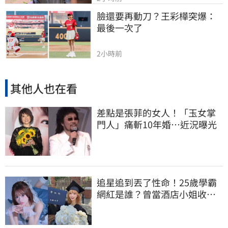
臉還要再動刀？王彩樺突爆：
最後一次了
2小時前
其他人也在看
差點是張菲的女人！「玉女掌
門人」痛斬10年婚…近況曝光
追星追到丟了性命！25歲學霸
網紅是誰？曾當酒店小姐收入
破億 警方證實