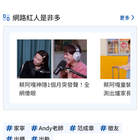
網路紅人是非多
更多
蔡阿嘎神隱1個月突發聲！全
蔡阿嘎童裝爆造
網傻眼
測出爐家長傻
家寧
Andy老師
范成章
徵友
出櫃
出軌