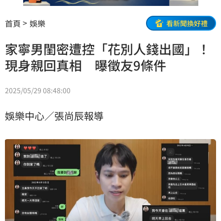
首頁
娛樂
看新聞換好禮
家寧男閨密遭控「花別人錢出國」！
現身親回真相 曝徵友9條件
2025/05/29 08:48:00
娛樂中心／張尚辰報導