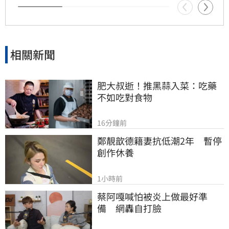
相關新聞
肥大叔逝！推黑蒜入菜：吃藥
不如吃對食物
16分鐘前
鄭靚歆德籍妻抗低潮2年　暫停
創作休養
1小時前
蔡阿嘎喊怕被炎上做最好準
備　網轟自打臉