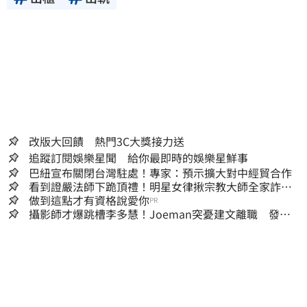
改版大回饋 熱門3C大獎接力送
追蹤訂閱娛樂星聞 給你最即時的娛樂星鮮事
巴紐宣布關閉台灣駐處！專家：預示擴大對中經貿合作
看到證嚴法師下跪頂禮！明星女律揪宗教大師全家詐慈
濟…全家爽睡黃金堆
做到這點才有資格說愛你
PR
攝影師才爆跳槽李多慧！Joeman突憂建文離職 發聲
「其實我很清楚」