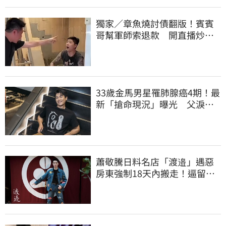
獨家／章魚燒討債翻版！賓賓
哥幫軍師索退款 開直播炒作
店家急報案
33歲金馬男星罹肺腺癌4期！最
新「搶命現況」曝光 父淚
崩：為何不是我
蕭敬騰日料名店「渡邉」遇惡
房東強制18天內搬走！逼留裝
潢：好聚好散