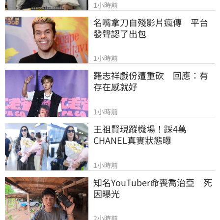
1小時前
名嘴拿刀自殘影片瘋傳　平台
發聲認了出包
1小時前
羅志祥戲份遭重砍　回應：有
存在感就好
1小時前
王祖賢現蹤機場！踩4萬
CHANEL真實狀態曝
1小時前
知名YouTuber命喪喬治亞　死
因曝光
2小時前