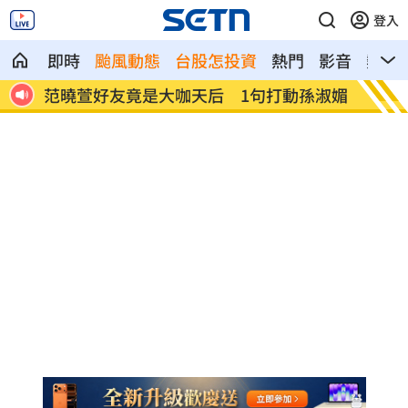
登入
即時
颱風動態
台股怎投資
熱門
影音
熱搜
憶暖
范曉萱好友竟是大咖天后 1句打動孫淑媚
鬼門開