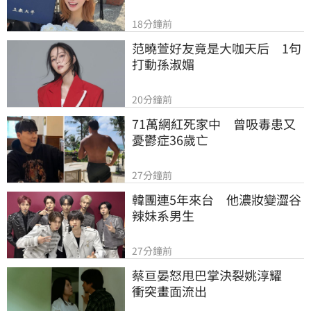
18分鐘前
范曉萱好友竟是大咖天后　1句
打動孫淑媚
20分鐘前
71萬網紅死家中　曾吸毒患又
憂鬱症36歲亡
27分鐘前
韓團連5年來台　他濃妝變澀谷
辣妹系男生
27分鐘前
蔡亘晏怒甩巴掌決裂姚淳耀　
衝突畫面流出