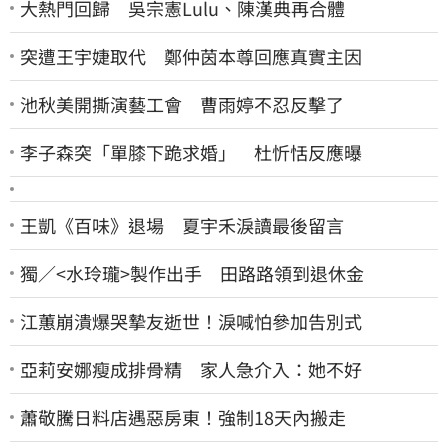
大熱門回歸 吳宗憲Lulu、陳漢典再合體
突遭王宇婕取代 鄭仲茵本尊回應真實主因
池秋美開撕演藝工會 曹雨婷不忍反擊了
李子森突「單膝下跪求婚」 杜忻恬反應曝
王凱《百味》退場 夏宇禾淚讀最後留言
獨／<水玲瓏>製作出手 田路路領到退休金
江蕙崩潰爆哭摯友逝世！淚喊怕參加告別式
亞莉安娜瘦成排骨精 家人急介入：她不好
蕭敬騰日料店遇惡房東！強制18天內搬走