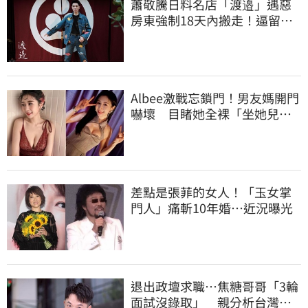
蕭敬騰日料名店「渡邉」遇惡
房東強制18天內搬走！逼留裝
潢：好聚好散
Albee激戰忘鎖門！男友媽開門
嚇壞 目睹她全裸「坐她兒子
身上」
差點是張菲的女人！「玉女掌
門人」痛斬10年婚…近況曝光
退出政壇求職…焦糖哥哥「3輪
面試沒錄取」 親分析台灣職