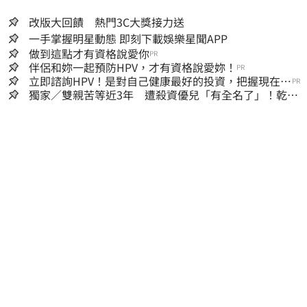
改版大回饋 熱門3C大獎接力送
一手掌握明星動態 即刻下載娛樂星聞APP
做到這點才有資格說愛你
PR
伴侶和妳一起預防HPV，才有資格說愛妳！
PR
立即諮詢HPV！是對自己健康最好的投資，把握現在不
PR
嫌晚！
獨家／雙親苦等近3年 遭殺資優兒「有全名了」！乾妹
稱賠償恐毀她未來