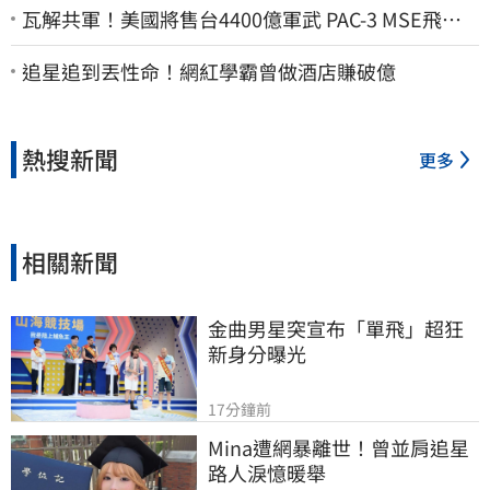
瓦解共軍！美國將售台4400億軍武 PAC-3 MSE飛彈
戰力曝
追星追到丟性命！網紅學霸曾做酒店賺破億
熱搜新聞
更多
相關新聞
金曲男星突宣布「單飛」超狂
新身分曝光
17分鐘前
Mina遭網暴離世！曾並肩追星
路人淚憶暖舉