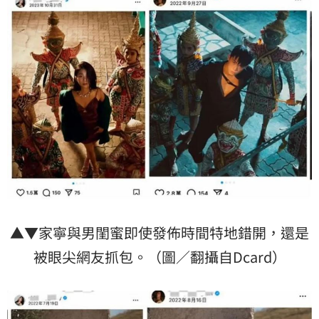
▲▼家寧與男閨蜜即使發佈時間特地錯開，還是
被眼尖網友抓包。（圖／翻攝自Dcard）