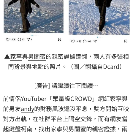
▲
家寧
與
男閨蜜
的親密證據遭翻，兩人有多張相
同背景與地點的照片。（圖／翻攝自Dcard）
[廣告] 請繼續往下閱讀…
前情侶YouTuber「眾量級CROWD」網紅家寧與
前男友
andy
的財務風波還沒平息，雙方開始互咬
對方出軌，在社群平台上隔空交鋒，而有網友當
起鍵盤柯南，找出家寧與男閨蜜的親密證據，兩