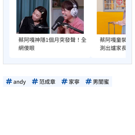
蔡阿嘎神隱1個月突發聲！全
蔡阿嘎童裝爆造
網傻眼
測出爐家長傻
andy
范成章
家寧
男閨蜜