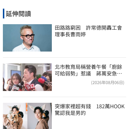
延伸閱讀
田路路窮困　許常德開轟工會
理事長曹雨婷
北市教育局稱營養午餐「廚餘
可給弱勢」惹議 蔣萬安急
喊：不會這樣做
(2026年08月06日)
突爆家裡超有錢　182萬HOOK
驚認我是男的