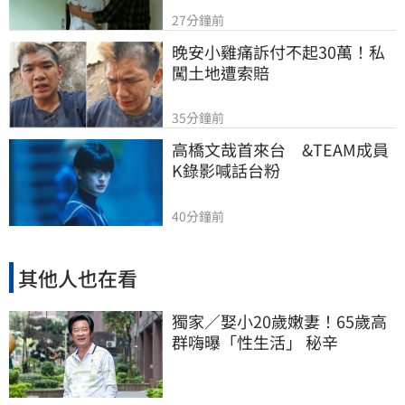
27分鐘前
晚安小雞痛訴付不起30萬！私
闖土地遭索賠
35分鐘前
高橋文哉首來台　&TEAM成員
K錄影喊話台粉
40分鐘前
其他人也在看
獨家／娶小20歲嫩妻！65歲高
群嗨曝「性生活」 秘辛