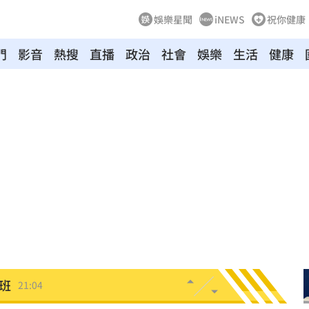
娛樂星聞
iNEWS
祝你健康
門
影音
熱搜
直播
政治
社會
娛樂
生活
健康
0歲
21:21
班
21:20
力大
21:12
疾病
21:10
怨
21:09
班
21:04