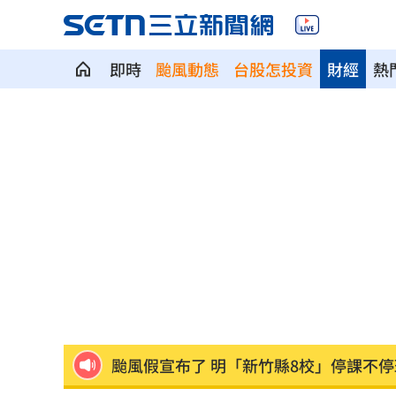
即時
颱風動態
台股怎投資
財經
熱
新／永和豆漿創始人在台北離世 享壽7
新／新竹宣布！五峰尖石8校明停課但上
HIGHLIGHT掀回憶殺 擔心後輩太帥壓
狂冒百顆紅疹非毛囊炎！醫診斷出罕見
颱風還沒到！基隆爆海水倒灌 商家超哀
颱風假宣布了 明「新竹縣8校」停課不停