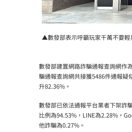
8國球員齊聚高雄 Formosa 7s掀足球
理想混蛋號召粉絲跨海追星吃美食！
18:
▲數發部表示呼籲玩家千萬不要輕
數發部建置網路詐騙通報查詢網作為
騙通報查詢網共接獲5486件通報疑
升82.36%。
數發部已依法通報平台業者下架詐騙
比例為94.53%，LINE為2.28%，Go
他詐騙為0.27%。