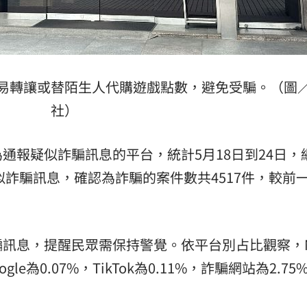
熱潮
10:00
15
易轉讓或替陌生人代購遊戲點數，避免受騙。（圖
社）
通報疑似詐騙訊息的平台，統計5月18日到24日，
似詐騙訊息，確認為詐騙的案件數共4517件，較前
訊息，提醒民眾需保持警覺。依平台別占比觀察，M
ogle為0.07%，TikTok為0.11%，詐騙網站為2.7