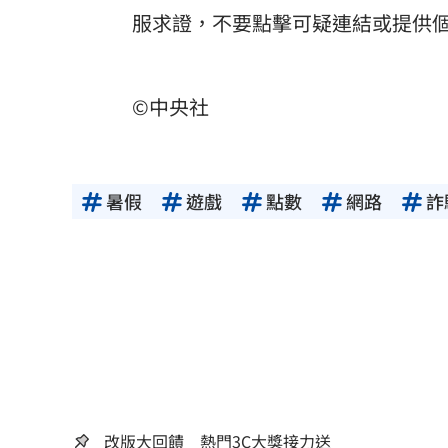
服求證，不要點擊可疑連結或提供
©中央社
暑假
遊戲
點數
網路
詐
改版大回饋 熱門3C大獎接力送