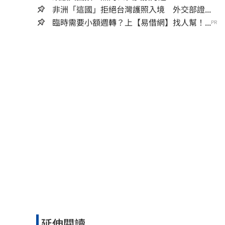
非洲「這國」拒絕台灣護照入境 外交部證...
臨時需要小額週轉？上【易借網】找人幫！...
PR
延伸閱讀