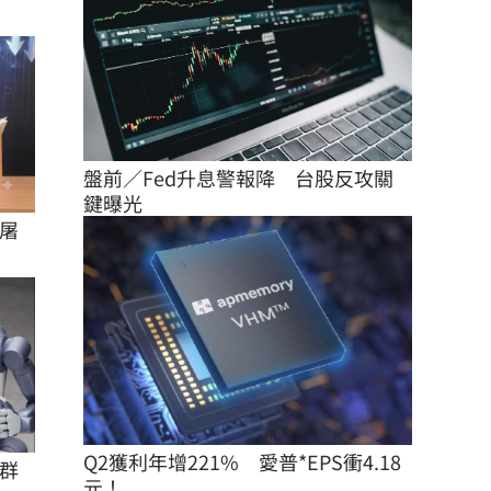
盤前／Fed升息警報降　台股反攻關
鍵曝光
屠
Q2獲利年增221%　愛普*EPS衝4.18
群
元！