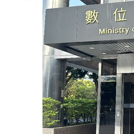
驚傳駭客猛攻華爾街 多家受害者已吐
公推孫散步遭撞亡 女慟:沒有爸爸的父親
台南大貨車、自小客事故 1名駕駛死亡
崔立于高雄開唱 台下讓他氣噗噗：隨
台灣彩券開獎直播中
20:31
LIVE三立+24小時直播
15:27
三立iNEWS新聞台線上直播
18:00
商場戰國來臨 台中「頂奢大道」逐漸
台彩父親節推新刮刮樂千萬頭獎超「爸
「拍片人的多重宇宙」職涯論壇9/12登