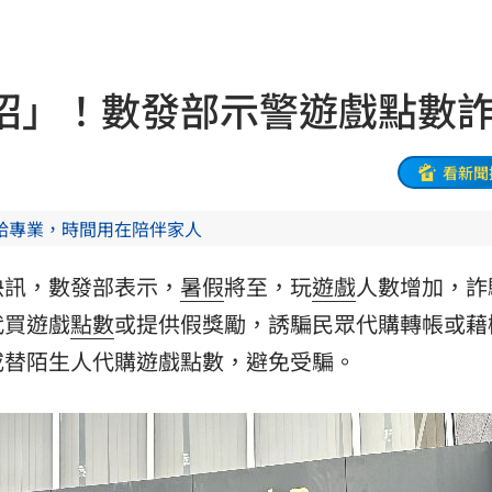
20:58
兄弟
20:57
招」！數發部示警遊戲點數
發
20:57
機
20:41
看新聞
20:37
給專業，時間用在陪伴家人
雙北
20:30
快訊，數發部表示，
暑假
將至，玩
遊戲
人數增加，詐
困境
20:20
代買遊戲
點數
或提供假獎勵，誘騙民眾代購轉帳或藉
或替陌生人代購遊戲點數，避免受騙。
療
20:11
聲」
20:06
誰？
20:05