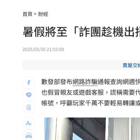
太陽下抽菸突倒地！醫：猝死風險高3倍
首頁
財經
下週鬼門開12禁忌風水 家中2物易招好
暑假將至「詐團趁機出
Apink降臨高雄 她新歌曝光：唱不好別
吃剉冰拉到脫水洗腎 醫揭1類人4大危
2025/05/30 21:55:00
一直放屁還大不出來！醫揭大腸癌3警訊
賣屋交
攪局父親節！中颱白海豚挾狂風暴雨炸
數發部發布
網路
詐騙
通報查詢網週
泰國少年槍案 揭家庭、校園槍枝管理
也假冒親友或遊戲客服，謊稱需要
帳號，呼籲玩家千萬不要輕易轉讓
獨／早療課彈7歲童額頭 家長控不當治
AKIRA開唱藏彩蛋！兒子首度驚喜獻「
台灣囡仔來了 馬蒔權開唱嗨喊：我是