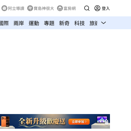
阿立導讀
寶島神很大
富房網
登入
國際
兩岸
運動
專題
新奇
科技
旅遊
汽車
寵物