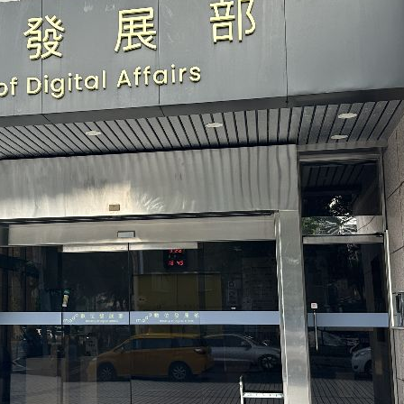
贖金
20:02
節
19:42
19:38
便啦
19:32
成形
12:00
」氣
12:00
場！
10:30