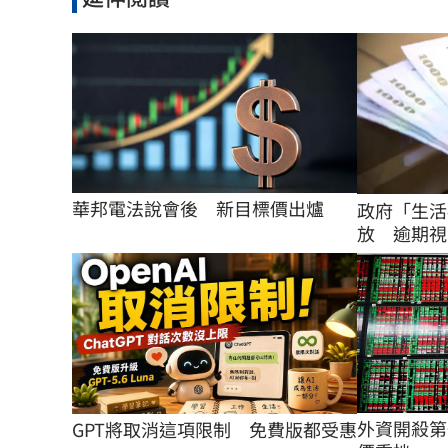
華邦電法說會後　新目標價出爐
政府「生活
放 逾期視
外資開殺第
GPT將取消這項限制　免費版都受惠