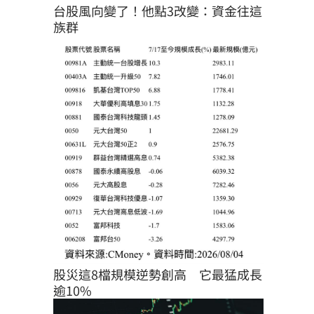
台股風向變了！他點3改變：資金往這
族群
股災這8檔規模逆勢創高　它最猛成長
逾10%