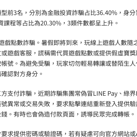
型前3名，分別為金融投資詐騙占比36.40%，身分
資課程等占比為20.30%，3類件數都呈上升。
防遊戲點數詐騙。暑假即將到來，玩線上遊戲人數隨
友或遊戲客服，謊稱需代買遊戲點數或提供假虛寶獎
取帳號。為避免受騙，玩家切勿輕易轉讓或替陌生人
慎確認對方身分。
付詐騙，近期詐騙集團常偽冒LINE Pay、綠界E
帳號異常或交易失敗，要求點擊連結重新登入提供驗
金錢。有時也會偽造付款頁面，誘導民眾完成轉帳。
要求提供密碼或驗證碼，若有疑慮可向官方網站或A