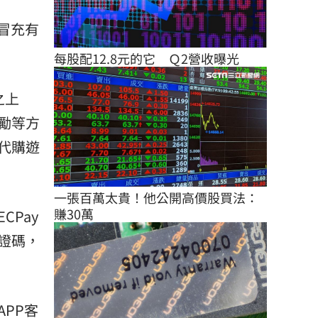
冒充有
每股配12.8元的它　Ｑ2營收曝光
之上
勵等方
代購遊
一張百萬太貴！他公開高價股買法：
賺30萬
CPay
證碼，
PP客