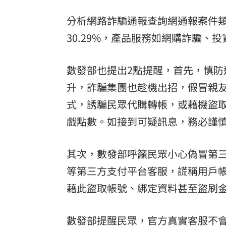
分析網路詐騙通報查詢網通報案件類
30.29%，產品服務如網購詐騙、投
數發部也提出2點提醒，首先，慎
升，詐騙集團也趁機出招，假冒親
式，誘騙民眾代購轉帳，或藉機盜
戲點數。如接到可疑訊息，務必謹
其次，數發部呼籲民眾小心偽冒第三方支
等第三方支付平台客服，謊稱用戶
藉此盜取帳號、綁定資料甚至盜刷
數發部提醒民眾，官方真實客服不會