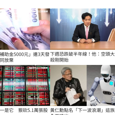
下週恐跌破半年線！他：空頭大
補助金5000元」連3天發
殺剛開始
同放棄
一是它　狠砍5.1萬張股
黃仁勳點名「下一波浪潮」這族