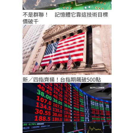
不是群聯！　記憶體它靠這技術目標
價破千
新／四指齊揚！台指期飆破500點