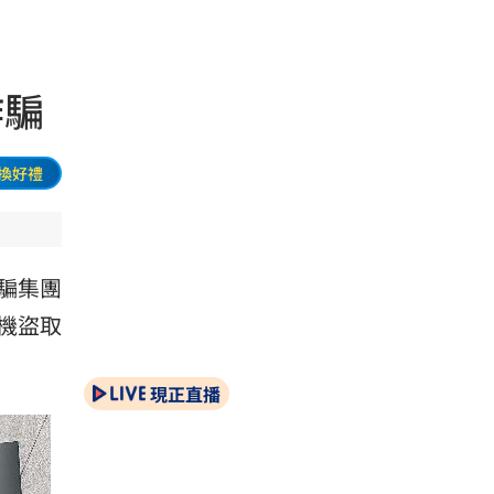
詐騙
換好禮
騙集團
機盜取
現正直播