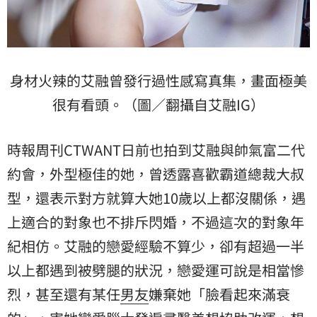
身材火辣的艾融曾發行過性感寫真集，畫面極美
很有看頭。（圖／翻攝自艾融IG）
時報周刊CTWANT日前也拍到艾融與帥氣富二代
約會，外型極佳的她，曾透露喜歡霸道總裁大叔
型，還表示對方就算大她10歲以上都沒關係，遇
上適合的對象也不排斥閃婚，不過這次的對象年
紀相仿。艾融的戀愛經驗不算少，卻有超過一半
以上都遇到被劈腿的狀況，戀愛運可說是相當慘
烈，甚至還有某任
男友
嫌棄她「臉看起來滿衰