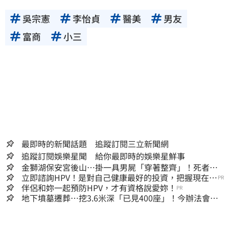
容提供者或合法權利人所有，三立集團不擔保
吳宗憲
李怡貞
醫美
男友
其真實性、正確性、即時性、完整性或合法
性。三立新聞網所提供的資訊內容，若其著作
富商
小三
權不屬於三立集團所有，使用者未取得內容提
供者（著作權人）許可之前，亦不得擅自轉
貼、重製、變更、散布，否則概由使用者自負
全責。
最即時的新聞話題 追蹤訂閱三立新聞網
追蹤訂閱娛樂星聞 給你最即時的娛樂星鮮事
金獅湖保安宮後山…掛一具男屍「穿著整齊」！死者身
份曝
立即諮詢HPV！是對自己健康最好的投資，把握現在不
PR
嫌晚！
伴侶和妳一起預防HPV，才有資格說愛妳！
PR
地下墳墓遷葬…挖3.6米深「已見400座」！今辦法會安
撫祖先