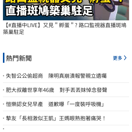
【#直播中LIVE】又見＂孵蛋＂? 路口監視器直播斑鳩
築巢駐足
熱門新聞
更多
失智公公偷超商 陳明真崩潰報警親立遺囑
肥大叔離世享年46歲 對手丟丟妹悼念發聲
愷樂認女兒早產 道歉曝「一度裝呼吸機」
摯友「長相激似王凱」王媽眼熟抱著痛哭！