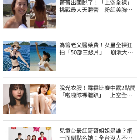
薔薔出國脫了！「上空全裸」
挑戰最大天體營 粉紅美胸被
路人狂讚
為籌老父醫藥費！女星全裸狂
拍「50部三級片」 崩潰大
哭：沒靈魂了
脫光衣服！霖霖比賽中露2點開
「啦啦隊裸體趴」 上空全裸
被看光光
兒童台最紅哥哥姐姐是誰？網
一面倒點名她：全台沒人不認