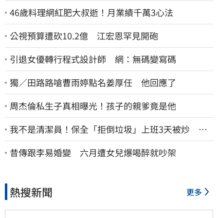
46歲料理網紅肥大叔逝！月業績千萬3心法
公視預算遭砍10.2億 江宏恩罕見開砲
引退女優轉行程式設計師 網：無碼變寫碼
獨／田路路嗆曹雨婷點名姜厚任 他回應了
周杰倫私生子真相曝光！孩子的親爹竟是他
我不是清潔員！保全「拒倒垃圾」上班3天被炒 找
法院討公道結果出爐
昔傳跟李易婚變 六月遭女兒爆喝醉就吵架
熱搜新聞
更多