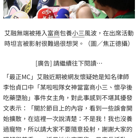
艾融無端被捲入
富商
包養
小三
風波，在出席活動
時坦言被影射很難過很想哭。（圖／焦正德攝）
[廣告] 請繼續往下閱讀…
「最正MC」艾融近期被網友懷疑她是知名律師
李怡貞
口中「某啦啦隊女神當富商小三、懷孕後
吃藥墮胎」事件女主角，對此事感到不堪其擾發
文表示：「關於節目上的內容，看到一些誤會開
始擴散，在這裡一次說清楚：不是我！我也沒養
過寵物，所以請大家不要隨意投射，謝謝大家的