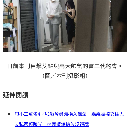
日前本刊目擊艾融與高大帥氣的富二代約會。
（圖／本刊攝影組）
延伸閱讀
甩小三罵名4／啦啦隊員頻捲入風波 霖霖被控交往人
夫私密照曝光 林襄遭爆搶位沒禮貌