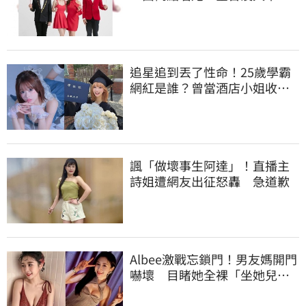
識
追星追到丟了性命！25歲學霸
網紅是誰？曾當酒店小姐收入
破億 警方證實
諷「做壞事生阿達」！直播主
詩姐遭網友出征怒轟 急道歉
Albee激戰忘鎖門！男友媽開門
嚇壞 目睹她全裸「坐她兒子
身上」