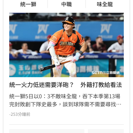
統一獅
中職
味全龍
統一火力低迷需要洋砲？　外籍打教給看法
統一獅5日以0：3不敵味全龍，吞下本季第13場
完封敗創下隊史最多，談到球隊需不需要尋找洋
砲加強火力，外籍打擊教練馬修爾直言談補強不
-253分鐘前
如談現況，也認為從開季到現在只有陳傑憲的表
現較為穩定，喊話其他選手也要跳出來。