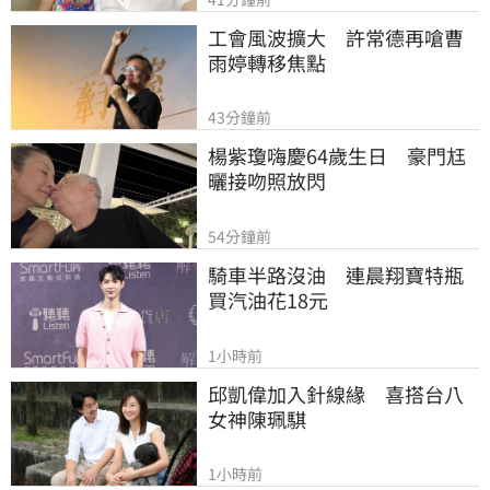
工會風波擴大　許常德再嗆曹
雨婷轉移焦點
43分鐘前
楊紫瓊嗨慶64歲生日　豪門尪
曬接吻照放閃
54分鐘前
騎車半路沒油　連晨翔寶特瓶
買汽油花18元
1小時前
邱凱偉加入針線緣　喜搭台八
女神陳珮騏
1小時前