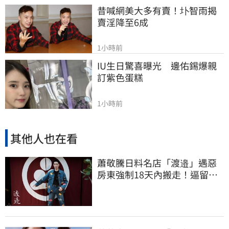
昔喊網美大多有賣！圤智雨揭
賣淫降至6成
1小時前
IU生日驚喜曝光　邊佑錫爆親
訂紫色蛋糕
1小時前
其他人也在看
蕭敬騰日料名店「渡邉」遇惡
房東強制18天內搬走！逼留裝
潢：好聚好散