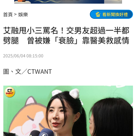
首頁
娛樂
看新聞換好禮
艾融甩小三罵名！交男友超過一半都
劈腿 曾被嫌「衰臉」靠醫美救感情
2025/06/04 08:15:00
圖、文／CTWANT