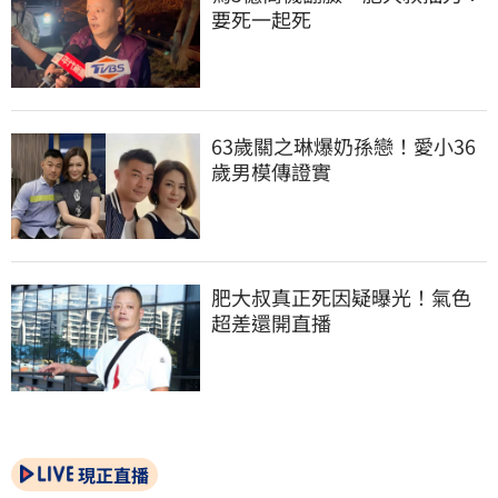
要死一起死
63歲關之琳爆奶孫戀！愛小36
歲男模傳證實
肥大叔真正死因疑曝光！氣色
超差還開直播
現正直播