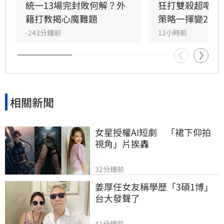
統一13場完封敗何解？外
狂打雙殺超嘔　
籍打教揭心魔難題
策略一揮變2分
-243分鐘前
12小時前
相關新聞
女星授權AI短劇　「裙下仰拍
視角」片挨轟
32分鐘前
姜厚任女友稱學歷「3碩1博」 
台大發聲了
41分鐘前