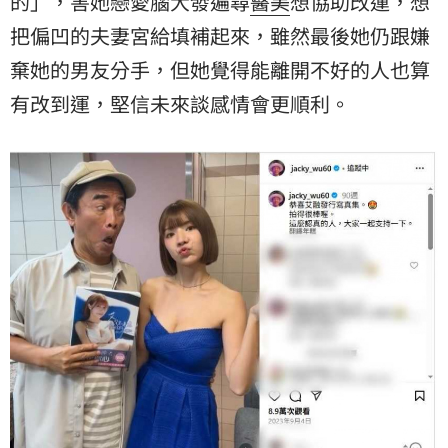
的」，害她戀愛腦大發遍尋
醫美
想協助改運，想
把偏凹的夫妻宮給填補起來，雖然最後她仍跟嫌
棄她的男友分手，但她覺得能離開不好的人也算
有改到運，堅信未來談感情會更順利。