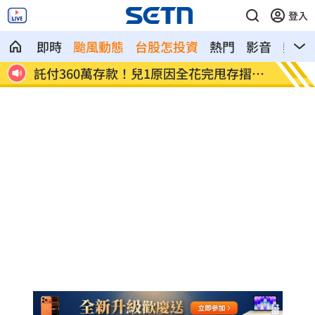
登入
即時
颱風動態
台股怎投資
熱門
影音
熱搜
張淑
託付360萬存款！兒1原因全花完甩存摺嗆
國一生
母
明