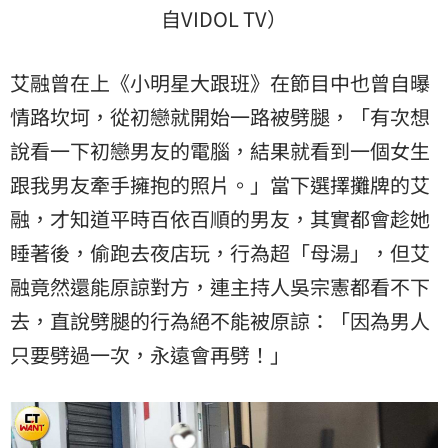
自VIDOL TV）
艾融曾在上《小明星大跟班》在節目中也曾自曝
情路坎坷，從初戀就開始一路被劈腿，「有次想
說看一下初戀男友的電腦，結果就看到一個女生
跟我男友牽手擁抱的照片。」當下選擇攤牌的艾
融，才知道平時百依百順的男友，其實都會趁她
睡著後，偷跑去夜店玩，行為超「母湯」，但艾
融竟然還能原諒對方，連主持人吳宗憲都看不下
去，直說劈腿的行為絕不能被原諒：「因為男人
只要劈過一次，永遠會再劈！」