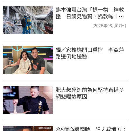
熊本強震台灣「捐一物」神救
援 日網見物資、捐款喊：給
台灣統治算了
(2026年08月07日)
獨／家樓梯門口重摔　李亞萍
路邊倒地送醫
肥大叔猝逝前為何堅持直播？
網悲曝這原因
為5億商機翻臉　肥大叔插刀：