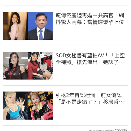
瘋傳佟麗婭再婚中共高官！網
抖驚人內幕：當情婦懷孕上位
SOD女秘書有望拍AV！「上空
全裸照」搶先流出 她認了：
上班7個月沒男友
引退2年首認迷惘！前女優認
「是不是走錯了？」移居香港
後真實現況
Recommended by