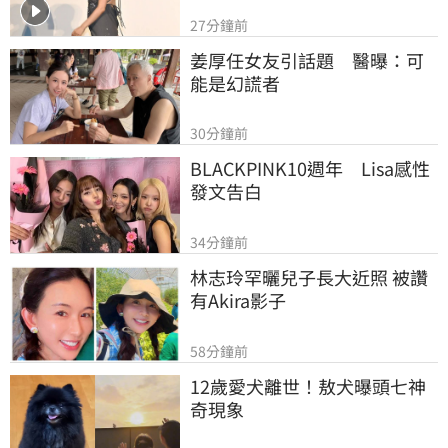
27分鐘前
姜厚任女友引話題　醫曝：可
能是幻謊者
30分鐘前
BLACKPINK10週年　Lisa感性
發文告白
34分鐘前
林志玲罕曬兒子長大近照 被讚
有Akira影子
58分鐘前
12歲愛犬離世！敖犬曝頭七神
奇現象