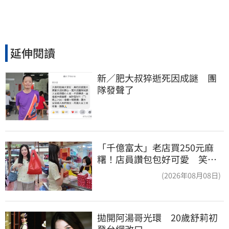
延伸閱讀
新／肥大叔猝逝死因成謎　團
隊發聲了
「千億富太」老店買250元麻
糬！店員讚包包好可愛 笑
回：我自己做的
(2026年08月08日)
拋開阿湯哥光環　20歲舒莉初