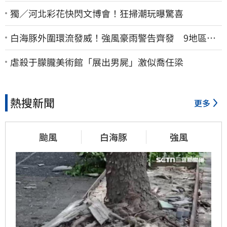
獨／河北彩花快閃文博會！狂掃潮玩曝驚喜
白海豚外圍環流發威！強風豪雨警告齊發 9地區風
雨預測達停班課標準
虐殺于朦朧美術館「展出男屍」激似喬任梁
熱搜新聞
更多
颱風
白海豚
強風