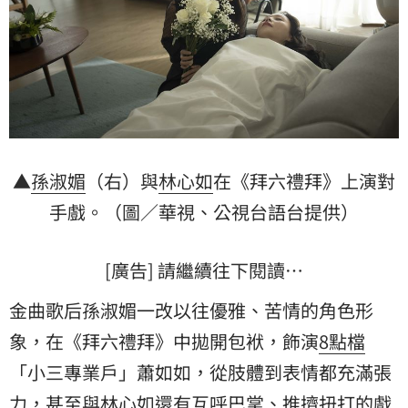
▲
孫淑媚
（右）與
林心如
在《拜六禮拜》上演對
手戲。（圖／華視、公視台語台提供）
[廣告] 請繼續往下閱讀…
金曲歌后孫淑媚一改以往優雅、苦情的角色形
象，在《拜六禮拜》中拋開包袱，飾演
8點檔
「小三專業戶」蕭如如，從肢體到表情都充滿張
力，甚至與林心如還有互呼巴掌、推擠扭打的戲