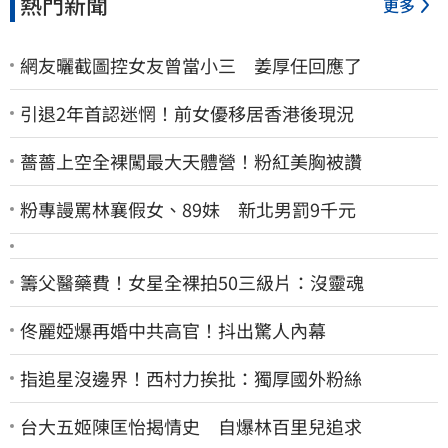
熱門新聞
更多
網友曬截圖控女友曾當小三 姜厚任回應了
引退2年首認迷惘！前女優移居香港後現況
薔薔上空全裸闖最大天體營！粉紅美胸被讚
粉專謾罵林襄假女、89妹 新北男罰9千元
籌父醫藥費！女星全裸拍50三級片：沒靈魂
佟麗婭爆再婚中共高官！抖出驚人內幕
指追星沒邊界！西村力挨批：獨厚國外粉絲
台大五姬陳匡怡揭情史 自爆林百里兒追求