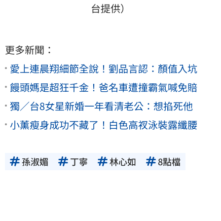
台提供）
更多新聞：
愛上連晨翔細節全說！劉品言認：顏值入坑
饅頭媽是超狂千金！爸名車遭撞霸氣喊免賠
獨／台8女星新婚一年看清老公：想掐死他
小薰瘦身成功不藏了！白色高衩泳裝露纖腰
孫淑媚
丁寧
林心如
8點檔