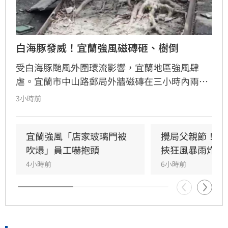
白海豚發威！宜蘭強風磁磚砸、樹倒
受白海豚颱風外圍環流影響，宜蘭地區強風肆
虐。宜蘭市中山路郵局外牆磁磚在三小時內兩度
剝落，武營街亦發生磁磚砸地險象，所幸無人傷
3小時前
亡。此外，五結與三星鄉傳出路樹倒塌，市區選
舉看板受強風吹襲搖搖欲墜，烏石港賞鯨船被迫
全面停駛。
宜蘭強風「店家玻璃門被
攪局父親節！中
吹爆」員工嚇抱頭
挾狂風暴雨炸雙
4小時前
6小時前