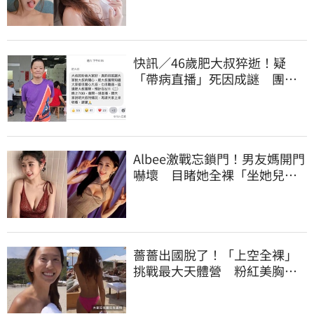
快訊／46歲肥大叔猝逝！疑
「帶病直播」死因成謎 團隊
「證實1事」發聲
Albee激戰忘鎖門！男友媽開門
嚇壞 目睹她全裸「坐她兒子
身上」
薔薔出國脫了！「上空全裸」
挑戰最大天體營 粉紅美胸被
路人狂讚