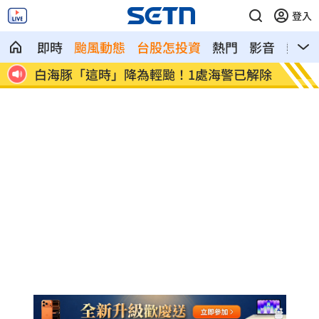
登入
即時
颱風動態
台股怎投資
熱門
影音
熱搜
房
白海豚「這時」降為輕颱！1處海警已解除
姜厚任