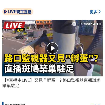
現正直播
更多
【#直播中LIVE】又見＂孵蛋＂? 路口監視器直播斑鳩
築巢駐足