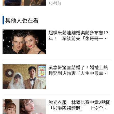
1小時前
其他人也在看
超模米蘭達離婚奧蘭多布魯13
年！ 罕談前夫「像哥哥一
樣」曝相處模式
吳念軒驚喜結婚了！婚禮上熱
舞娶到火辣妻「人生中最幸福
的時候」甜曝光
脫光衣服！林襄比賽中露2點開
「啦啦隊裸體趴」 上空全裸
被看光光