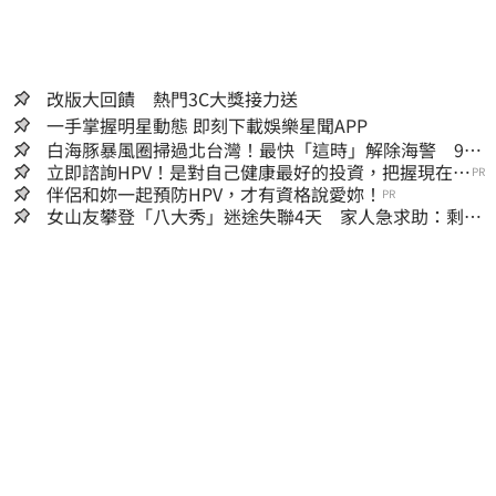
改版大回饋 熱門3C大獎接力送
一手掌握明星動態 即刻下載娛樂星聞APP
白海豚暴風圈掃過北台灣！最快「這時」解除海警 9日
停班停課一覽
立即諮詢HPV！是對自己健康最好的投資，把握現在不
PR
嫌晚！
伴侶和妳一起預防HPV，才有資格說愛妳！
PR
女山友攀登「八大秀」迷途失聯4天 家人急求助：剩我
媽還沒找到