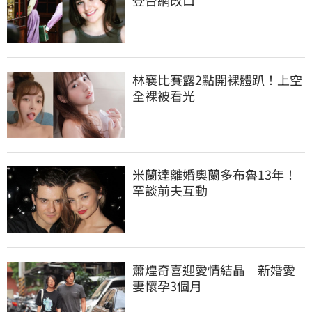
登台網改口
林襄比賽露2點開裸體趴！上空
全裸被看光
米蘭達離婚奧蘭多布魯13年！
罕談前夫互動
蕭煌奇喜迎愛情結晶　新婚愛
妻懷孕3個月