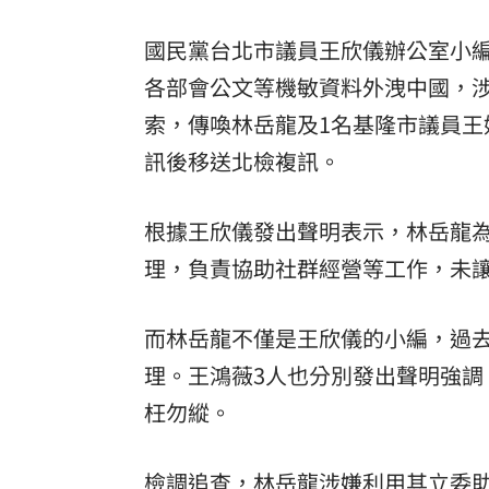
國民黨台北市議員王欣儀辦公室小
各部會公文等機敏資料外洩中國，涉
索
，傳喚林岳龍及1名基隆市議員
訊後移送北檢複訊。
根據王欣儀發出聲明表示，林岳龍
理，負責協助社群經營等工作，未
而林岳龍不僅是王欣儀的小編，過
理。王鴻薇3人也分別發出聲明強
枉勿縱。
檢調追查，林岳龍涉嫌利用其立委