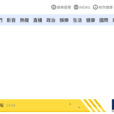
娛樂星聞
iNEWS
祝你健康
門
影音
熱搜
直播
政治
娛樂
生活
健康
國際
驚
00:49
00:47
到了
00:43
00點
00:40
:19
叫
23:54