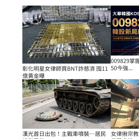
009829掌
50今強...
彰化明星女律師買BNT詐慈濟 囤11
億黃金曝
女律揪宗教
漢光首日出包！主戰車噴裝…居民