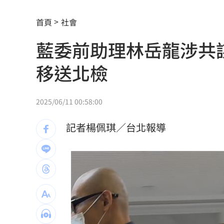
新北待售餘屋萬8戶 永和竟只賣贏八里
首頁
社會
為5億商機翻臉 肥大叔插刀：要死一起
藍委前助理林岳龍涉共
杜金龍點名：「這檔權值股」千萬別長
移送北檢
額頭冒出痘痘 女手癢猛摳竟成「病毒
政院每年加碼25.5億元 優化全台商圈
2025/06/11 00:58:00
癌末男缺錢鋌而走險 3D玩具熊夾藏K
記者楊佩琪／台北報導
環法自行車賽爆作弊！女靠胸部裝備降
學霸牙醫槓離職員工 為3萬筆電互告慘
俄羅斯蝗害肆虐如末日 網驚：聖經十
慈濟採購BNT遭詐10億 他：不聽衛福