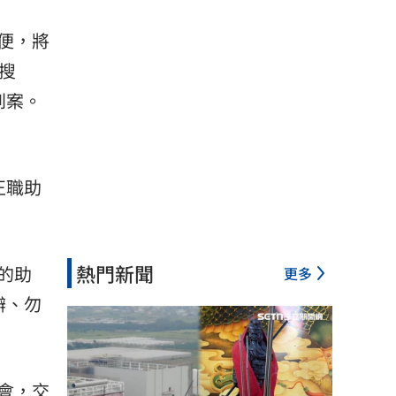
便，將
搜
到案。
正職助
熱門新聞
的助
更多
辦、勿
會，交