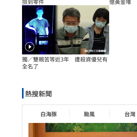
億黃金堆
撿到零件
獨／雙親苦等近3年　遭殺資優兒有
全名了
熱搜新聞
白海豚
颱風
台灣