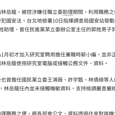
編林岳龍，被控涉嫌任職立委
助理
期間，利用職務之
犯國安法。台北地檢署10日指揮調查局國安站發動
王姓助理、曾任民進黨某立委辦公室主任的郭姓男子
為1月初才加入研究室聘用擔任兼職時薪小編，並非
讓林岳龍使用研究室電腦或接觸公務文件、資料。
去也曾擔任國民黨立委王鴻薇、許宇甄、林倩綺等人
調，林岳龍任內並未接觸機敏資料，支持檢調嚴查嚴
助理職務之便，將各部會公文、資料透過往來對岸機