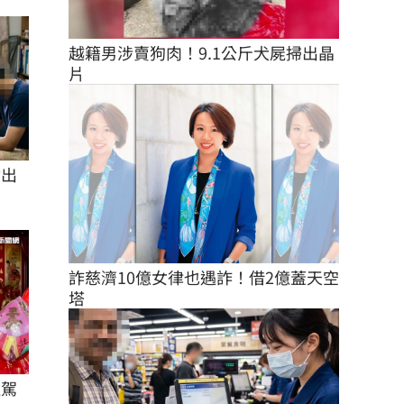
越籍男涉賣狗肉！9.1公斤犬屍掃出晶
片
付出
詐慈濟10億女律也遇詐！借2億蓋天空
塔
駐駕