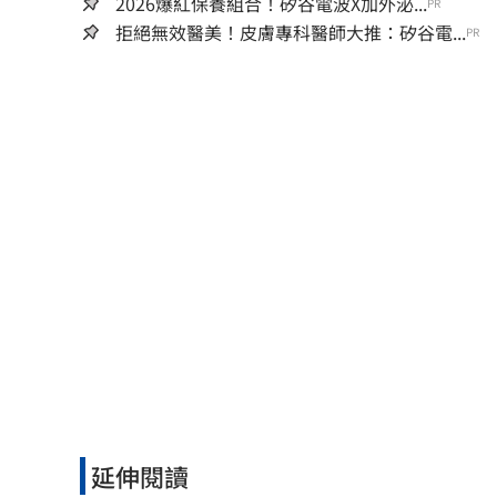
2026爆紅保養組合！矽谷電波X加外泌...
PR
拒絕無效醫美！皮膚專科醫師大推：矽谷電...
PR
延伸閱讀