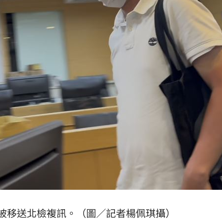
23:03
%
23:00
癌
23:00
萬
22:59
15
被移送北檢複訊。（圖／記者楊佩琪攝）