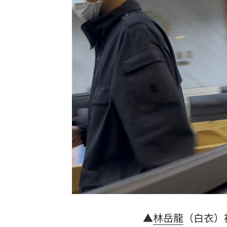
蔡英文做2件事 黃暐瀚：台東變五五波
蔣萬安危險了！最新民調沈伯洋僅落後5
「地獄酷暑」襲南韓 礦泉水曝曬恐致
父親節真的快樂嗎？房貸10年暴增逾400
台灣彩券開獎直播中
20:31
LIVE三立+24小時直播
15:27
三立iNEWS新聞台線上直播
18:00
理想混蛋號召粉絲跨海追星吃美食！
18:
▲
林岳龍
（白衣）