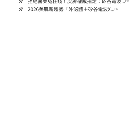
拒絕醫美冤枉錢！皮膚權威指定：矽谷電波...
PR
2026美肌新趨勢「外泌體＋矽谷電波X...
PR