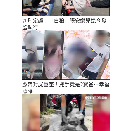
判刑定讞！「白狼」張安樂兒媳今發
監執行
膠帶封屍董座！兇手竟是2寶爸…幸福
照曝