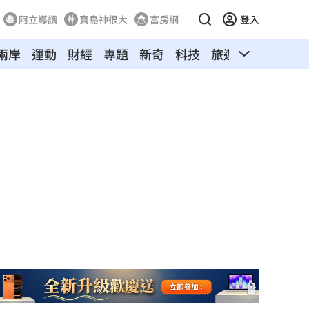
阿立導讀
寶島神很大
富房網
登入
兩岸
運動
財經
專題
新奇
科技
旅遊
汽車
寵物