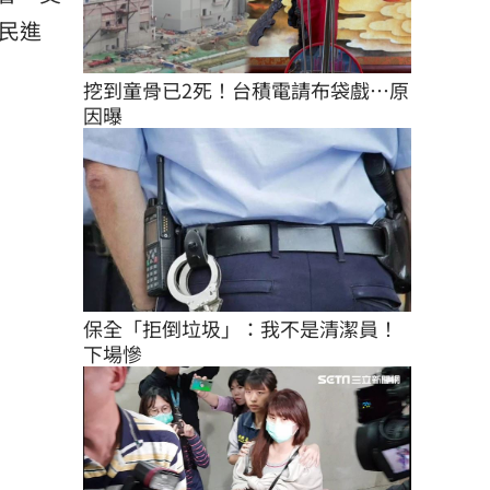
民進
挖到童骨已2死！台積電請布袋戲…原
因曝
保全「拒倒垃圾」：我不是清潔員！
下場慘