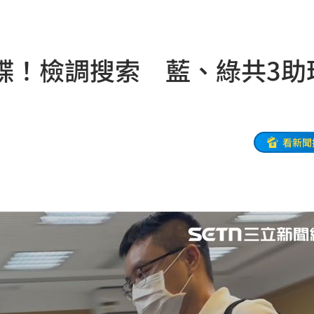
！
23:47
死
23:32
諜！檢調搜索 藍、綠共3助
抱
23:25
疣」
23:18
夜市
23:17
看新聞
他命
23:16
風阻
23:14
勝
23:10
災
23:06
部勸
23:05