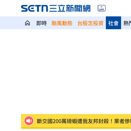
即時
颱風動態
台股怎投資
社會
熱
埃及知名女星涉毒被判死 引發社會震
桃園聯隊奪世界青棒亞軍 張善政接機
男駕車至議員服務處嗆開槍 台中警抓
新／Sandisk挫5%！台指期翻紅站回440
勞動部：Uber Eats疊單計算方式違法
00
斷交國200萬磅蝦遭我友邦封殺！業者慘