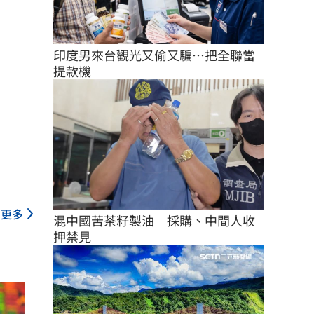
印度男來台觀光又偷又騙…把全聯當
提款機
更多
混中國苦茶籽製油　採購、中間人收
押禁見