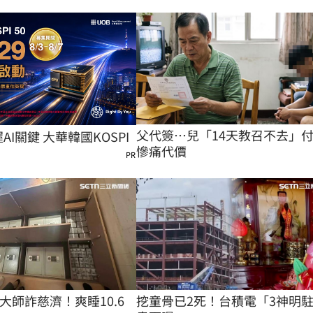
父代簽…兒「14天教召不去」
握AI關鍵 大華韓國KOSPI
慘痛代價
PR
大師詐慈濟！爽睡10.6
挖童骨已2死！台積電「3神明