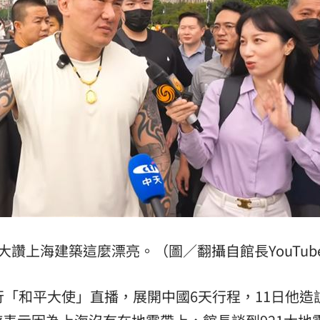
炸全場
20:19
巴掌
20:14
掉
20:08
」氣
12:00
大讚上海建築這麼漂亮。（圖／翻攝自館長YouTub
成形
12:00
行「和平大使」直播，展開中國6天行程，11日他造
場！
10:30