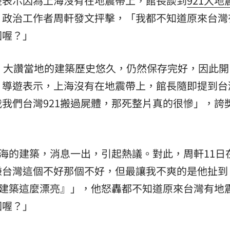
遊表示因為上海沒有在地震帶上，館長談到
921大地
。政治工作者周軒發文抨擊，「我都不知道原來台灣
熱潮
10:00
國喔？」
15
，大讚當地的建築歷史悠久，仍然保存完好，因此開
」導遊表示，上海沒有在地震帶上，館長隨即提到台
我們台灣921搬過屍體，那死整片真的很慘」，誇
上海的建築，消息一出，引起熱議。對此，周軒11日
嫌台灣這個不好那個不好，但最讓我不爽的是他扯到
怪建築這麼漂亮』」，他怒轟都不知道原來台灣有地
國喔？」