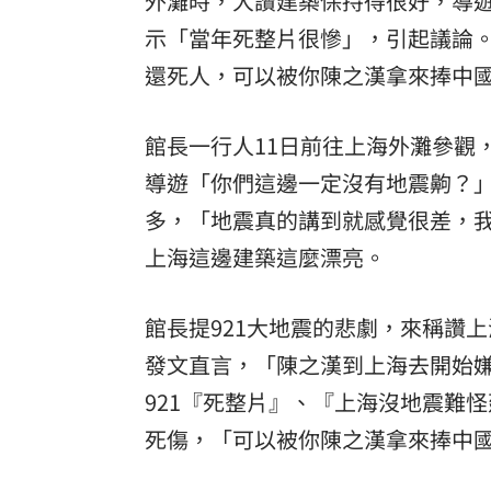
外灘時，大讚建築保持得很好，導
示「當年死整片很慘」，引起議論
8國球員齊聚高雄 Formosa 7s掀足球
還死人，可以被你陳之漢拿來捧中
理想混蛋號召粉絲跨海追星吃美食！
18:
館長一行人11日前往上海外灘參觀
導遊「你們這邊一定沒有地震齁？
多，「地震真的講到就感覺很差，我
上海這邊建築這麼漂亮。
館長提921大地震的悲劇，來稱讚
發文直言，「陳之漢到上海去開始
921『死整片』、『上海沒地震難
死傷，「可以被你陳之漢拿來捧中