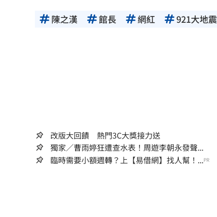
陳之漢
館長
網紅
921大地震
改版大回饋 熱門3C大獎接力送
獨家／曹雨婷狂遭查水表！周遊李朝永發聲...
臨時需要小額週轉？上【易借網】找人幫！...
PR