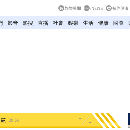
娛樂星聞
iNEWS
祝你健康
門
影音
熱搜
直播
社會
娛樂
生活
健康
國際
真相
21:11
文
21:01
動
20:58
開酸
20:57
20:57
莫茲
20:56