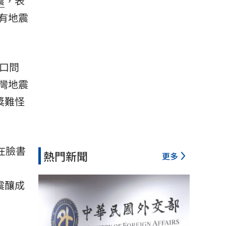
震
，表
有地震
口問
灣地震
獎難怪
在臉書
熱門新聞
更多
震釀成