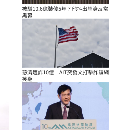
被騙10.6億裝傻5年？他抖出慈濟反常
黑幕
慈濟遭詐10億　AIT突發文打擊詐騙網
笑翻