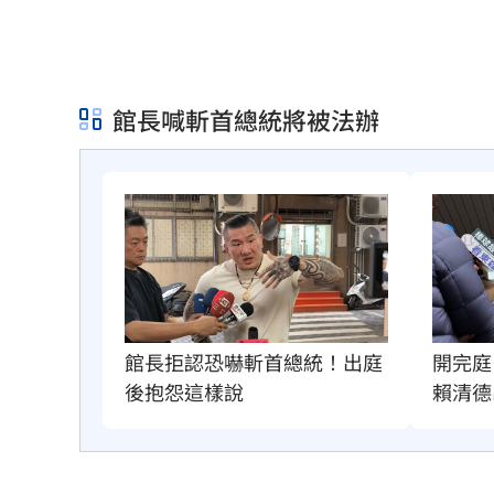
館長喊斬首總統將被法辦
館長拒認恐嚇斬首總統！出庭
開完庭
後抱怨這樣說
賴清德