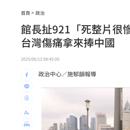
ALLDAY PROJECT太狂！LIVE實力震
首頁
政治
顧立雄視導第三作戰區 慰勉參演官兵
館長扯921「死整片
放雙手騎車喊手麻！騎士遭打臉仍判罰
台灣傷痛拿來捧中國
夢幻跨團合體！SUMMER ANJELS重現
新／女大生伴兒屍6日聲押...法官裁定請
2025/06/12 08:45:00
我駐日內瓦處長遭爆惡行 外交部啟動
政治中心／施郁韻報導
首次影像被打臉 伊朗新最高領袖傳病
SBS歌謠大戰驚見放送事故！3主持人齊
清大校長續任秒出國選校長！高為元道
影片曝光！台中囂張男揮刀還尿在警身