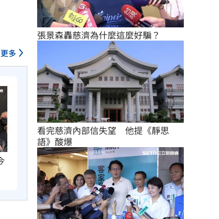
張景森轟慈濟為什麼這麼好騙？
更多
看完慈濟內部信失望　他提《靜思
語》酸爆
今