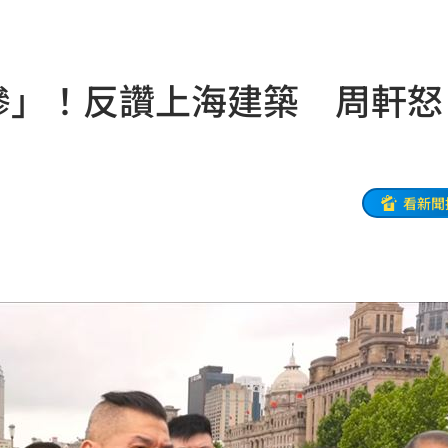
撼全場
20:55
辛勞
20:54
很慘」！反讚上海建築 周軒怒
20:48
BP神曲
20:42
回
20:39
看新聞
調查
20:35
危
20:30
卡住
20:30
歉了
20:30
上
20:24