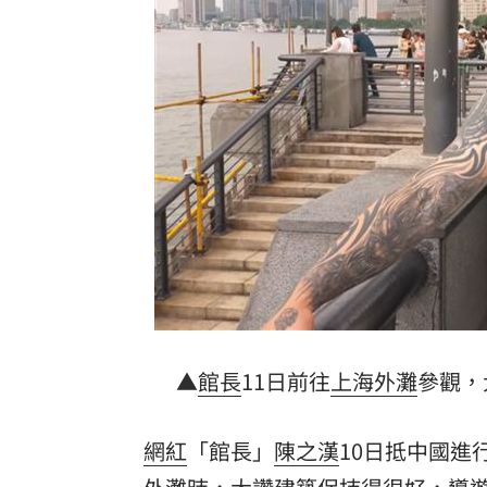
AND2BLE、ALD1黑白對決！神級舞台
獨／再爆隨機攻擊？婦控外送員無故賞
產蛋量下降 本週「蛋價漲3元」
20:08
KISS OF LIFE飆唱 秀經典擦汗全場瘋
台灣彩券開獎直播中
20:31
LIVE三立+24小時直播
15:27
三立iNEWS新聞台線上直播
18:00
台彩父親節推新刮刮樂千萬頭獎超「爸
▲
館長
11日前往
上海
外灘
參觀，
商場戰國來臨 台中「頂奢大道」逐漸
網紅
「館長」
陳之漢
10日抵中國進
「拍片人的多重宇宙」職涯論壇9/12登