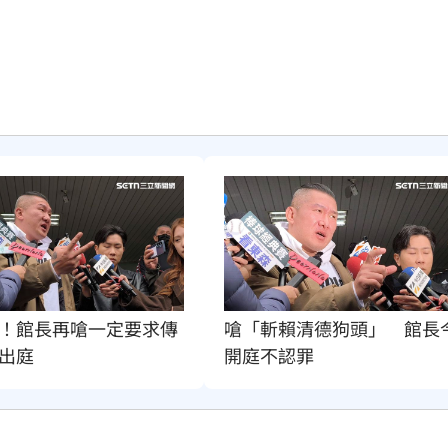
！館長再嗆一定要求傳
嗆「斬賴清德狗頭」　館長
出庭
開庭不認罪