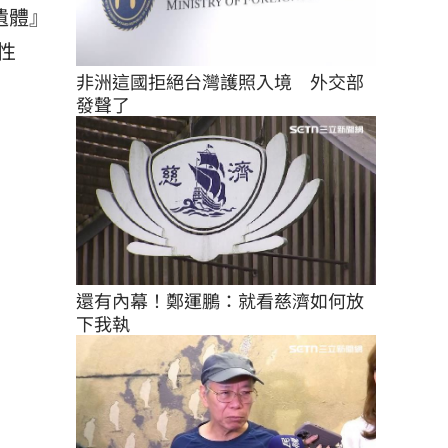
遺體』
性
非洲這國拒絕台灣護照入境　外交部
發聲了
還有內幕！鄭運鵬：就看慈濟如何放
下我執