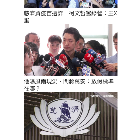
慈濟買疫苗遭詐　柯文哲罵綠營：王X
蛋
他曝風雨現況、問蔣萬安：放假標準
在哪？