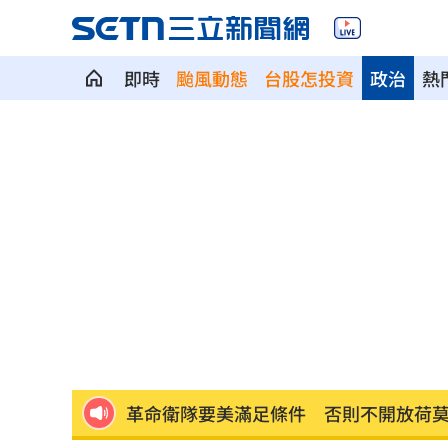
即時
颱風動態
台股怎投資
政治
熱
洞洞鞋竟是假透氣！藥師揭黴菌培養皿
遭蔡阿嘎開撕消失！蘿拉轉行161字首發
狂飆後考驗來了！下週1指標恐掀美股暴
蔣萬安再提疫苗封存30年！周軒引判決
2026全球移居排名 台灣「第5」贏日韓
革命衛隊要美滿足條件 否則不開放荷