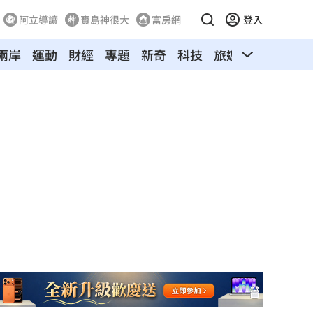
阿立導讀
寶島神很大
富房網
登入
兩岸
運動
財經
專題
新奇
科技
旅遊
汽車
寵物