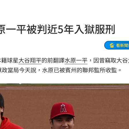
8元
18:26
腸
18:25
原一平被判近5年入獄服刑
交保
18:24
寫碼
18:19
看新聞
合
18:17
本籍球星
大谷翔平
的前翻譯
水原一平
，因曾竊取大谷
宣導
18:15
獄政當局今天說，水原已被賓州的聯邦監所收監。
騏
18:14
倍漲
18:13
18:13
5年
18:13