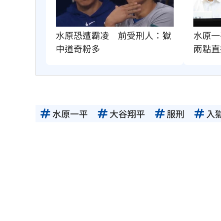
水原恐遭霸凌　前受刑人：獄
水原一
中道奇粉多
兩點直
水原一平
大谷翔平
服刑
入