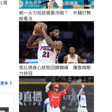
L首
統一火力低迷需要洋砲？　外籍打教
給看法
恩比德身心狀態回歸巔峰　攜詹姆斯
力拚冠
更多