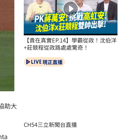
【貴在真實EP.14】學霸從政！沈伯洋
+莊競程從政路處處驚奇！
現正直播
平協助大
CH54三立新聞台直播
ta