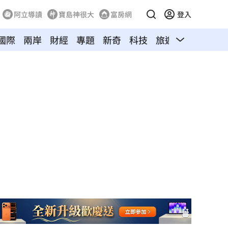
阿立導讀
寶島神很大
富房網
登入
國際
兩岸
財經
專題
新奇
科技
旅遊
汽車
寵物