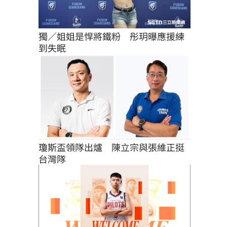
獨／姐姐是悍將鐵粉　彤玥曝應援練
到失眠
瓊斯盃領隊出爐　陳立宗與張維正挺
台灣隊