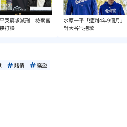
平哭窮求減刑　檢察官
水原一平「遭判4年9個月」
接打臉
對大谷很抱歉
獄
賭債
竊盜