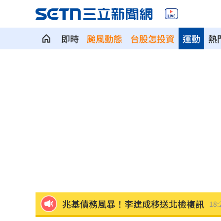
即時
颱風動態
台股怎投資
運動
熱
阿部雄大合約到831 林威助曝有續留機
楊紫瓊嗨慶64歲生日 豪門尪曬接吻照
郭郁政對獅表現不及格 葉君璋說重話
棄高薪顧自閉雙胞兒 單親父仍遭嗆教
專家斷言國巨「只跌一半」500元非底
1
兆基債務風暴！李建成移送北檢複訊
18: