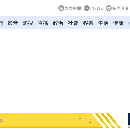
娛樂星聞
iNEWS
祝你健康
門
影音
熱搜
直播
政治
社會
娛樂
生活
健康
會
18:45
放閃
18:38
點評
18:36
不好
18:30
8:28
28