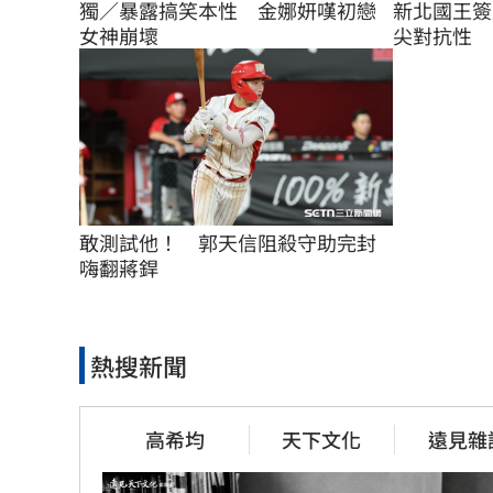
獨／暴露搞笑本性　金娜妍嘆初戀
新北國王簽
女神崩壞
尖對抗性
敢測試他！　郭天信阻殺守助完封
嗨翻蔣銲
熱搜新聞
高希均
天下文化
遠見雜