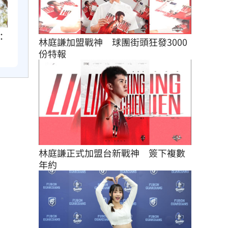
：
林庭謙加盟戰神　球團街頭狂發3000
份特報
林庭謙正式加盟台新戰神　簽下複數
年約