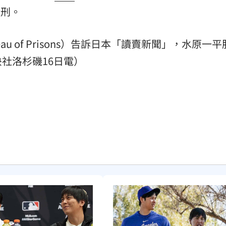
徒刑。
熱潮
10:00
15
reau of Prisons）告訴日本「讀賣新聞」，水原一
社洛杉磯16日電）