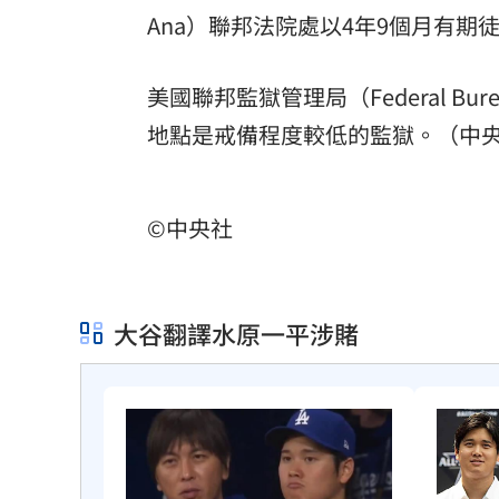
Ana）聯邦法院處以4年9個月有期
8國球員齊聚高雄 Formosa 7s掀足球
理想混蛋號召粉絲跨海追星吃美食！
18:
美國聯邦監獄管理局（Federal Bu
地點是戒備程度較低的監獄。（中央
©中央社
大谷翻譯水原一平涉賭