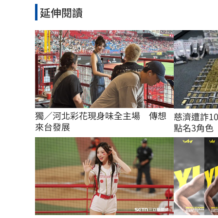
延伸閱讀
獨／河北彩花現身味全主場　傳想
慈濟遭詐1
來台發展
點名3角色 