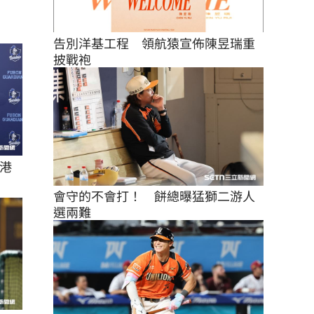
告別洋基工程　領航猿宣佈陳昱瑞重
披戰袍
港
會守的不會打！　餅總曝猛獅二游人
選兩難