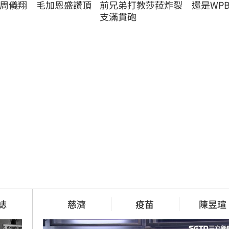
周儀翔　毛加恩盛讚頂
前兄弟打教莎菈炸裂　還是WPB
支滿貫砲
誌
慈濟
疫苗
陳昱瑄