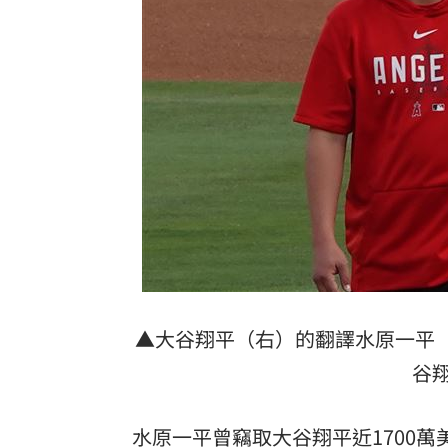
瑪帝斯明一軍先發 後藤證實割愛阿部
不斷更新／8日國籍航空、船班異動一次
IU生日驚喜曝光 邊佑錫爆親訂紫色蛋
桃猿牛棚壞消息 陳柏豪動刀確定本季
台灣彩券開獎直播中
20:31
LIVE三立+24小時直播
15:27
三立iNEWS新聞台線上直播
18:00
▲大谷翔平（右）的翻譯水原一平
台彩父親節推新刮刮樂千萬頭獎超「爸
谷
商場戰國來臨 台中「頂奢大道」逐漸
「拍片人的多重宇宙」職涯論壇9/12登
水原一平曾竊取大谷翔平近1700萬