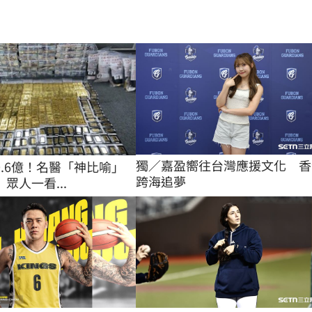
獨／嘉盈嚮往台灣應援文化　香
0.6億！名醫「神比喻」
跨海追夢
眾人一看...