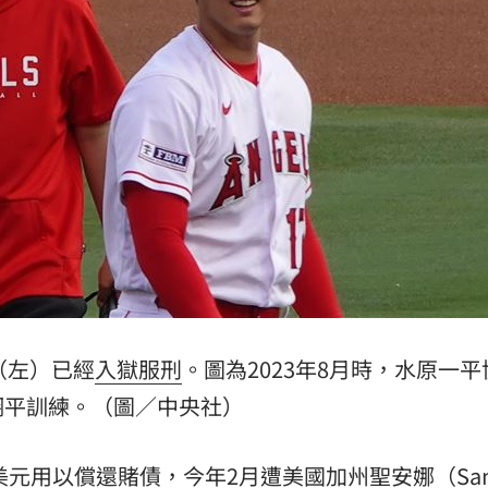
雄大
18:12
看
18:09
糕
18:09
報銷
18:08
（左）已經
入獄
服刑
。圖為2023年8月時，水原一
」氣
12:00
翔平訓練。（圖／中央社）
成形
12:00
場！
10:30
美元用以償還
賭債
，今年2月遭美國加州聖安娜（San