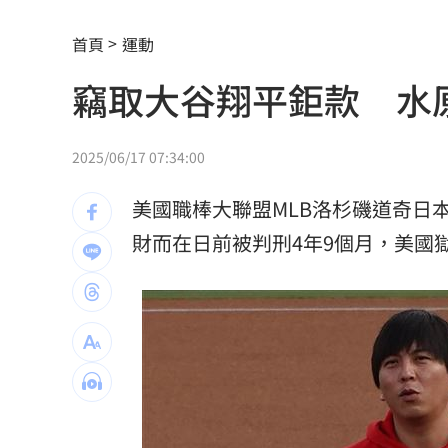
騎車半路沒油 連晨翔寶特瓶買汽油花1
首頁
運動
日本長壽秘密找到了！1食物穩血糖又通
竊取大谷翔平鉅款 水
新/涉收原鄉工程回扣 高市議員120萬
引退女優轉行程式設計師 網：無碼變
2025/06/17 07:34:00
新制上路！增6檔關禁閉 關5天、2分撮
美國職棒大聯盟MLB洛杉磯道奇日
關注城鎮韌性演習 10駐台單位齊發文
財而在日前被判刑4年9個月，美國
邱凱偉加入針線緣 喜搭台八女神陳珮
台股ETF規模飆破7.5兆 「這兩檔」翻
遊客脫序行為 台東天空之鏡淪垃圾場
全聯阿嬤級洗碗精 客人讚去油力強用4