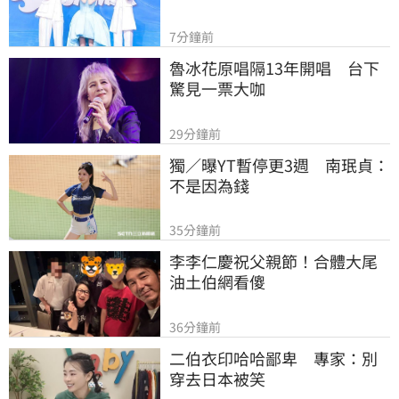
7分鐘前
魯冰花原唱隔13年開唱　台下
驚見一票大咖
29分鐘前
獨／曝YT暫停更3週　南珉貞：
不是因為錢
35分鐘前
李李仁慶祝父親節！合體大尾
油土伯網看傻
36分鐘前
二伯衣印哈哈鄙卑　專家：別
穿去日本被笑