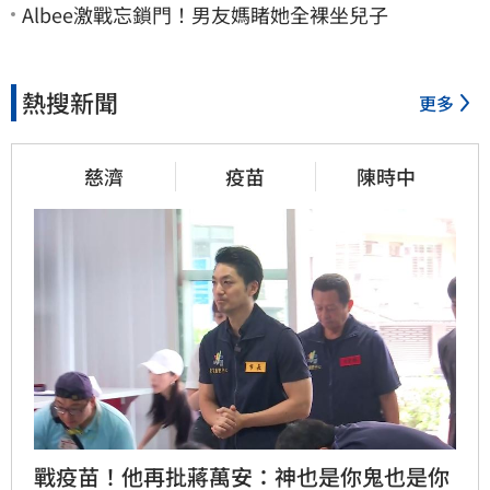
Albee激戰忘鎖門！男友媽睹她全裸坐兒子
熱搜新聞
更多
慈濟
疫苗
陳時中
戰疫苗！他再批蔣萬安：神也是你鬼也是你