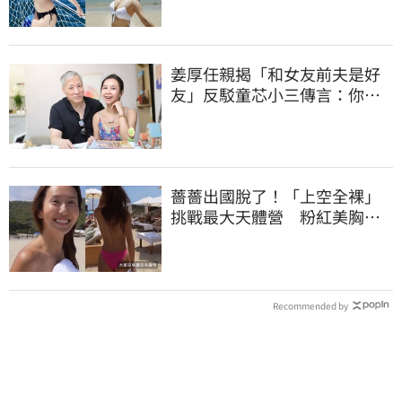
姜厚任親揭「和女友前夫是好
友」反駁童芯小三傳言：你在
講三小？
薔薔出國脫了！「上空全裸」
挑戰最大天體營 粉紅美胸被
路人狂讚
Recommended by