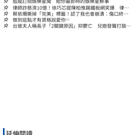
追蹤訂閱娛樂星聞 給你最即時的娛樂星鮮事
律師詐慈濟10億！徐巧芯提陳柏惟踢鐵板網笑爆 律師
再曬1照補刀
蔡依珊撕掉「完美」標籤！認了我也會崩潰：傷口終究
會癒合
做到這點才有資格說愛你
PR
台玻夫人稱長子「2關鍵原因」抑鬱亡 兒媳發聲打臉：
我從來不信⋯
延伸閱讀