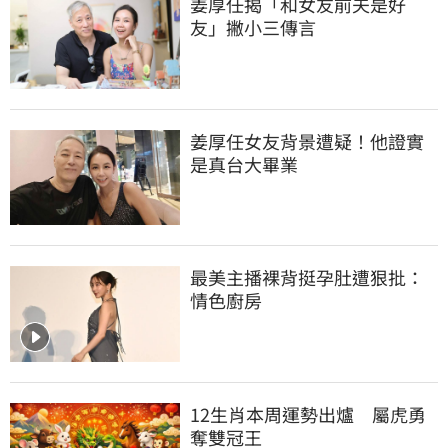
姜厚任揭「和女友前夫是好
友」撇小三傳言
姜厚任女友背景遭疑！他證實
是真台大畢業
最美主播裸背挺孕肚遭狠批：
情色廚房
12生肖本周運勢出爐　屬虎勇
奪雙冠王