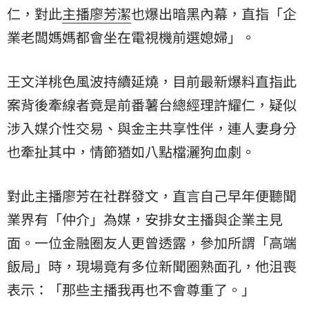
仁
，對此
主播
廖芳潔
也爆出暗黑內幕，直指「企
業老闆媽媽都會坐在電視機前選媳婦」。
王文洋桃色風波持續延燒，目前最新爆料直指此
案背後牽線者竟是前番薯台總經理許耀仁，疑似
涉入媒介性交易、與金主共享性伴，連人妻身分
也牽扯其中，情節猶如八點檔灑狗血劇。
對此主播廖芳在社群發文，直言自己早年便聽聞
業界有「仲介」為媒，安排女主播與企業主見
面。一位金融圈友人更曾透露，參加所謂「高端
飯局」時，現場竟有多位新聞圈熟面孔，他沮喪
表示：「那些主播我再也不會尊重了。」