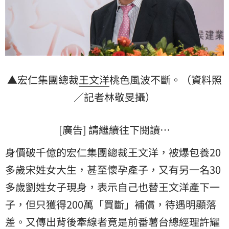
▲宏仁集團總裁
王文洋
桃色風波不斷。（資料照
／記者林敬旻攝）
[廣告] 請繼續往下閱讀…
身價破千億的宏仁集團總裁王文洋，被爆包養20
多歲宋姓女大生，甚至懷孕產子，又有另一名30
多歲劉姓女子現身，表示自己也替王文洋產下一
子，但只獲得200萬「買斷」補償，待遇明顯落
差。又傳出背後牽線者竟是前番薯台總經理
許耀