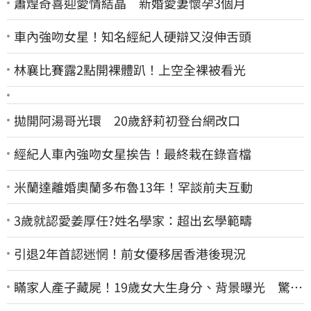
蕭煌奇喜迎愛情結晶 新婚愛妻懷孕3個月
車內強吻女星！知名經紀人硬辯又沒伸舌頭
林襄比賽露2點開裸體趴！上空全裸被看光
拋開阿湯哥光環 20歲舒莉初登台網改口
經紀人車內強吻女星挨告！最終栽在錄音檔
米蘭達離婚奧蘭多布魯13年！罕談前夫互動
3歲就認愛姜厚任?姓名學家：超出玄學範疇
引退2年首認迷惘！前女優移居香港後現況
瞞家人產子藏屍！19歲女大生身分、背景曝光 驚見
「產檢紀錄全空白」