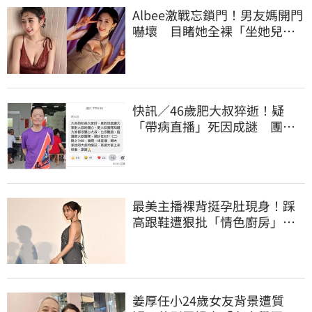
Albee激戰忘鎖門！男友媽開門
嚇壞 目睹她全裸「坐她兒子
身上」
快訊／46歲肥大叔猝逝！疑
「帶病直播」死因成謎 團隊
「證實1事」發聲
最美主播裸背挺孕肚現身！踩
高跟鞋遭狠批「情色廚房」：
根本是肚兜
姜厚任小24歲女友背景遭質