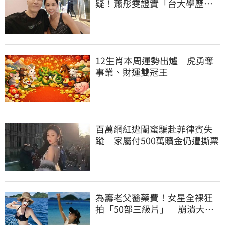
疑！蕭彤雯證實「台大學歷是
真的」文章更超齡
12生肖本周運勢出爐 虎勇奪
事業、財運雙冠王
百萬網紅遭閨蜜騙赴菲律賓失
蹤 家屬付500萬贖金仍遭撕票
為籌老父醫藥費！女星全裸狂
拍「50部三級片」 崩潰大
哭：沒靈魂了