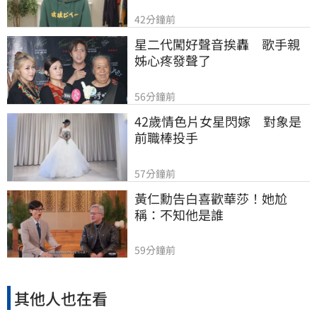
42分鐘前
星二代闖好聲音挨轟　歌手親
姊心疼發聲了
56分鐘前
42歲情色片女星閃嫁　對象是
前職棒投手
57分鐘前
黃仁勳告白喜歡華莎！她尬
稱：不知他是誰
59分鐘前
其他人也在看