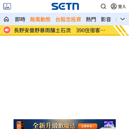
登入
即時
颱風動態
台股怎投資
熱門
影音
熱搜
客受
白海豚轉輕颱！最快「今夜脫離暴風圈」
獨／曝
錢