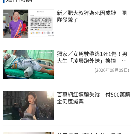
新／肥大叔猝逝死因成謎　團
隊發聲了
獨家／女駕駛肇逃1死1傷！男
大生「凌晨跑外送」挨撞 媽
淚：家快瓦解
(2026年08月09日)
百萬網紅遭騙失蹤　付500萬贖
金仍遭撕票