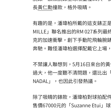
長
黃仁勳
撞款，格外吸睛。
罕病博士彭士齊 輪椅上的生命覺醒！
11
酷澎「爸氣父親節」國際官方品牌齊聚
有趣的是，潘瑋柏所戴的這支錶正
MILLE」聯名推出的RM 027系列
克的加速衝擊，創下手動陀飛輪腕
奔馳。難怪潘瑋柏選擇配戴它上場
不禁讓人聯想到，5月16日來台的
過大，他一度聽不清問題，還比出「噓」
NADAL」，也因此引發熱議。
除了吸睛的錶款，潘瑋柏對球拍配件同樣講
售價67000元的「Suzanne E