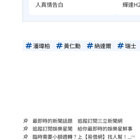
人真情告白
輝達H
潘瑋柏
黃仁勳
納達爾
瑞士
最即時的新聞話題 追蹤訂閱三立新聞網
追蹤訂閱娛樂星聞 給你最即時的娛樂星鮮事
臨時需要小額週轉？上【易借網】找人幫！...
PR