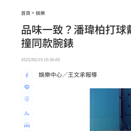
路邊長樹藤釀禍！騎士慘勾摔車「臉掛
首頁
娛樂
台中社宅文宣驚見中國國徽 林楚茵轟
品味一致？潘瑋柏打球戴
談中聯風波 蘇南維:靠近選舉怎麼講都失
撞同款腕錶
每投1元創1.8倍影響 凱基金永續布局
羅志祥談偶像飯撒互動 認了：開心最
2025/06/19 10:36:00
台灣地震97％是這2種 氣象署認證破壞
娛樂中心／王文承報導
AIT推韌性台灣系列文 首波聚焦災害管
曾經歷合約糾紛 THE BOYZ確定9人續
新／大雷雨開轟「2縣市」 示警區域出
蛋量慘掉2成！專家曝恐缺到「這月份」