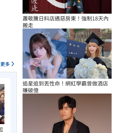
蕭敬騰日料店遇惡房東！強制18天內
搬走
更多
追星追到丟性命！網紅學霸曾做酒店
賺破億
起