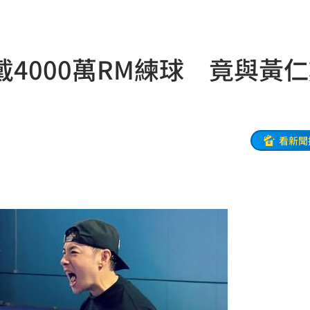
彩」
15:52
這句
15:52
4000萬RM練球 竟與黃
焦
15:52
結果
15:50
重要
15:49
看新聞
力大
15:47
理
15:46
約
15:43
爐
15:42
15:41