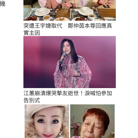
看幾
突遭王宇婕取代　鄭仲茵本尊回應真
實主因
江蕙崩潰爆哭摯友逝世！淚喊怕參加
告別式