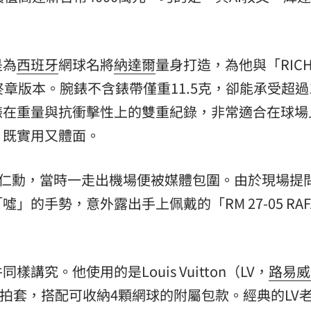
:00
11:00
是為
西班牙
網球名將
納達爾
量身打造，為他與「RICH
最終章版本。腕錶不含錶帶僅重11.5克，卻能承受超過1
錶在重量與抗衝擊性上的雙重紀錄，非常適合在球場
，既實用又體面。
黃仁勳，當時一走出機場便被媒體包圍。由於現場提
的手勢，意外露出手上佩戴的「RM 27-05 RAF
究。他使用的是Louis Vuitton（LV，
路易威
tui」球拍套，搭配可收納4顆網球的附屬包款。經典的LV