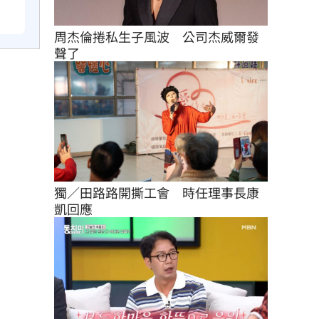
周杰倫捲私生子風波　公司杰威爾發
聲了
獨／田路路開撕工會　時任理事長康
凱回應