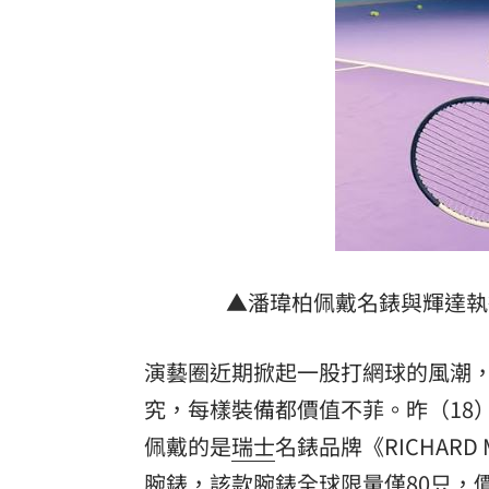
3歲童吃火鍋打翻燙傷！母告負責人結局
宣傳單用中共國徽 住宅處致歉：嚴格
Meta推AI編碼代理！「1策略」對決Open
不看外資空單！她喊台股不只5萬點揭原
台灣彩券開獎直播中
20:31
LIVE三立+24小時直播
15:27
▲潘瑋柏佩戴名錶與輝達執
三立iNEWS新聞台線上直播
18:00
演藝圈近期掀起一股打網球的風潮
市場到酒場料理！可果美蕃茄醬創無限
究，每樣裝備都價值不菲。昨（18
父親節送會拉筋的按摩椅 爸爸「筋歡喜
佩戴的是
瑞士
名錶品牌《RICHARD M
油品食安事件引關注 挑選保健食品要注
腕錶，該款腕錶全球限量僅80只，價