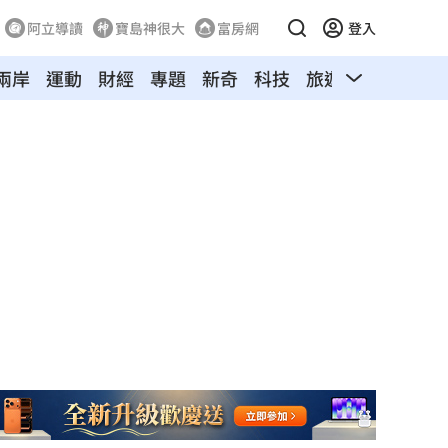
阿立導讀
寶島神很大
富房網
登入
兩岸
運動
財經
專題
新奇
科技
旅遊
汽車
寵物