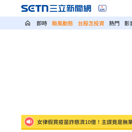
即時
颱風動態
台股怎投資
熱門
影
過半台北人評725不成功 他：蔣萬安高
保全「拒倒垃圾」：我不是清潔員！下
上班遲到1分鐘被迫請假1hr 律師：已
胡瓜保險箱百萬現金消失 鬆口驚人內
女律假買疫苗詐慈濟10億！主謀竟是無
白海豚逼近「會發陸警」？氣象署最新