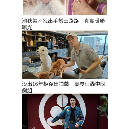
池秋美不忍出手幫田路路　真實暖舉
曝光
淡出16年拒復出拍戲　姜厚任轟中國
劇組