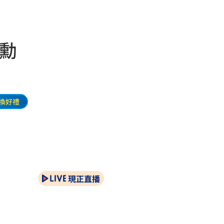
仁勳
換好禮
現正直播