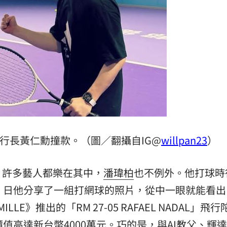
曝
15:38
把關
15:32
AI
15:30
因
15:30
行長黃仁勳撞款。（圖／翻攝自IG@
willpan23
）
，許多藝人都樂在其中，
潘瑋柏
也不例外。他打球時
可能
12:00
）日他分享了一組打網球的照片，從中一眼就能看出
」
18:00
ILLE》推出的「RM 27-05 RAFAEL NADAL」飛
意
13:00
值高達新台幣4000萬元。巧的是，與AI教父、輝