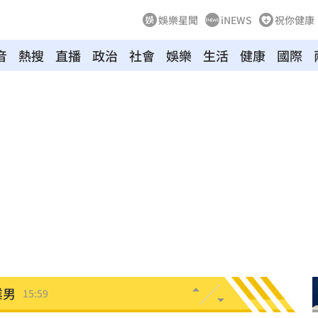
娛樂星聞
iNEWS
祝你健康
音
熱搜
直播
政治
社會
娛樂
生活
健康
國際
山症
16:00
場慘
15:59
觸法
15:59
幕
15:59
業男
15:59
說明
15:58