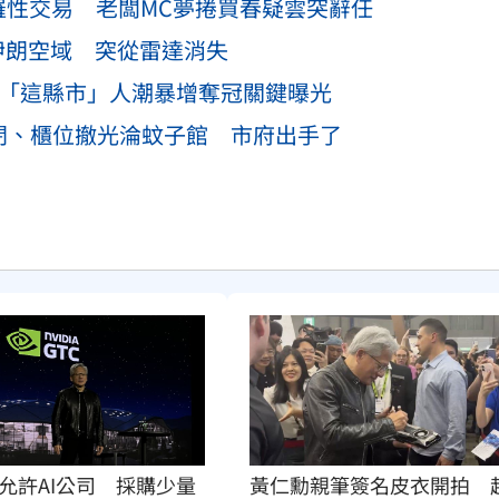
綺羅性交易 老闆MC夢捲買春疑雲突辭任
伊朗空域 突從雷達消失
 「這縣市」人潮暴增奪冠關鍵曝光
倒閉、櫃位撤光淪蚊子館 市府出手了
允許AI公司　採購少量
黃仁勳親筆簽名皮衣開拍　