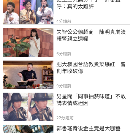
呼：真的太難評
4分鐘前
失智公公偷超商　陳明真崩潰
報警親立遺囑
6分鐘前
肥大叔國台語教煮菜爆紅　曾
創年收破億
9分鐘前
男星聞「同事抽菸味道」不敢
講表情成迷因
22分鐘前
郭書瑤背後金主竟是大咖藝