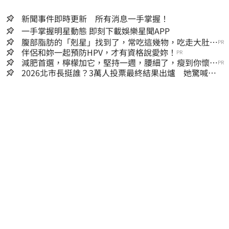
新聞事件即時更新 所有消息一手掌握！
一手掌握明星動態 即刻下載娛樂星聞APP
腹部脂肪的「剋星」找到了，常吃這幾物，吃走大肚
PR
囊，瘦出小蠻腰
伴侶和妳一起預防HPV，才有資格說愛妳！
PR
減肥首選，檸檬加它，堅持一週，腰細了，瘦到你懷疑
PR
人生
2026北市長挺誰？3萬人投票最終結果出爐 她驚喊：
蔣萬安真該緊張了