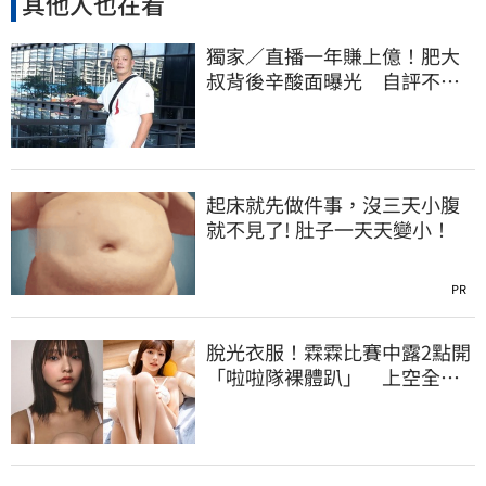
其他人也在看
獨家／直播一年賺上億！肥大
叔背後辛酸面曝光 自評不及
格
起床就先做件事，沒三天小腹
就不見了! 肚子一天天變小！
PR
脫光衣服！霖霖比賽中露2點開
「啦啦隊裸體趴」 上空全裸
被看光光