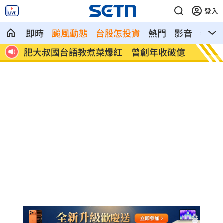
登入
即時
颱風動態
台股怎投資
熱門
影音
熱搜
重點
肥大叔國台語教煮菜爆紅 曾創年收破億
阿中喊
灣