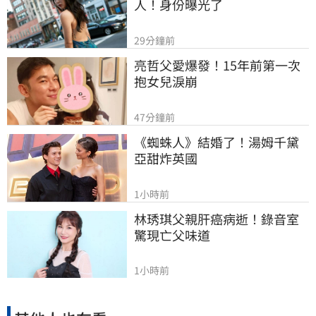
人！身份曝光了
29分鐘前
亮哲父愛爆發！15年前第一次
抱女兒淚崩
47分鐘前
《蜘蛛人》結婚了！湯姆千黛
亞甜炸英國
1小時前
林琇琪父親肝癌病逝！錄音室
驚現亡父味道
1小時前