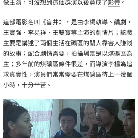
做主演，可沒想到這個群演以後竟成了
影帝
。
這部電影名叫《盲井》，是由李楊執導、編劇，
王寶強、李易祥、王雙寶等主演的劇情片；該戲
主要是講述了兩個生活在礦區的閒人靠害人賺錢
的故事；配合劇情需要，拍攝場景是以煤礦區為
主；多年前的煤礦區條件很差，而導演李楊為追
求真實性，演員們常常需要在煤礦區待上十幾個
小時，十分辛苦。