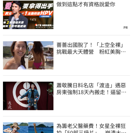
做到這點才有資格說愛你
PR
薔薔出國脫了！「上空全裸」
挑戰最大天體營 粉紅美胸被
路人狂讚
蕭敬騰日料名店「渡邉」遇惡
房東強制18天內搬走！逼留裝
潢：好聚好散
為籌老父醫藥費！女星全裸狂
拍「50部三級片」 崩潰大