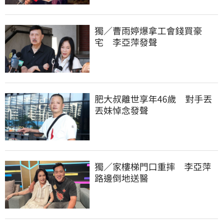
獨／曹雨婷爆拿工會錢買豪
宅　李亞萍發聲
肥大叔離世享年46歲　對手丟
丟妹悼念發聲
獨／家樓梯門口重摔　李亞萍
路邊倒地送醫