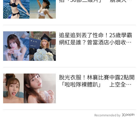
哭：沒靈魂了
追星追到丟了性命！25歲學霸
網紅是誰？曾當酒店小姐收入
破億 警方證實
脫光衣服！林襄比賽中露2點開
「啦啦隊裸體趴」 上空全裸
被看光光
Recommended by