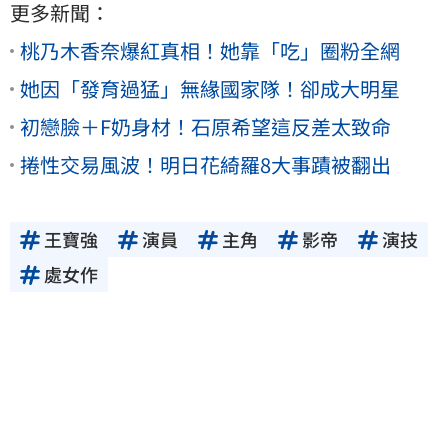
更多新聞：
桃乃木香奈爆紅真相！她靠「吃」圈粉全網
她因「發育過猛」無緣國家隊！卻成大明星
初戀臉＋F奶身材！石原希望這反差太致命
捲性交易風波！明日花綺羅8大事蹟被翻出
王寶強
演員
主角
影帝
演技
處女作