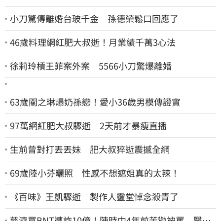
小刀驚傳離婚台玻千金 孫德榮鬆口回應了
46歲料理網紅肥大叔逝！月業績千萬3心法
徐莉玲槓王菲案外案 5566小刀驚爆離婚
63歲關之琳爆奶孫戀！愛小36歲男模傳證實
97萬網紅肥大叔驟逝 2天前才暴瘦直播
生前曾對打丟丟妹 肥大叔猝逝震撼全網
69歲陸小芬曬照 性感不想遮姐真的太辣！
《百味》王凱驟逝 製作人靈堂悼念殺青了
慈濟買BNT遭詐10億！陳時中4年前苦勸被罵 醫挖4