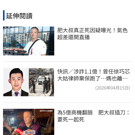
延伸閱讀
肥大叔真正死因疑曝光！氣色
超差還開直播
快訊／涉詐1.1億！曾任徐巧芯
大姑律師棄保跑了…媽也離
境 桃檢發通緝
(2026年04月15日)
為5億商機翻臉　肥大叔插刀：
要死一起死