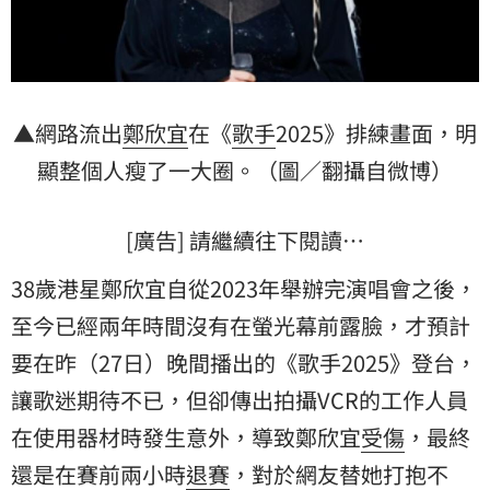
▲網路流出
鄭欣宜
在《
歌手
2025》排練畫面，明
顯整個人瘦了一大圈。（圖／翻攝自微博）
[廣告] 請繼續往下閱讀…
38歲港星鄭欣宜自從2023年舉辦完演唱會之後，
至今已經兩年時間沒有在螢光幕前露臉，才預計
要在昨（27日）晚間播出的《歌手2025》登台，
讓歌迷期待不已，但卻傳出拍攝VCR的工作人員
在使用器材時發生意外，導致鄭欣宜
受傷
，最終
還是在賽前兩小時
退賽
，對於網友替她打抱不