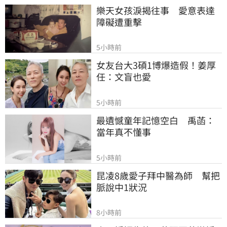
樂天女孩淚揭往事　愛意表達
障礙遭重擊
5小時前
女友台大3碩1博爆造假！姜厚
任：文盲也愛
5小時前
最遺憾童年記憶空白　禹菡：
當年真不懂事
5小時前
昆凌8歲愛子拜中醫為師　幫把
脈說中1狀況
8小時前