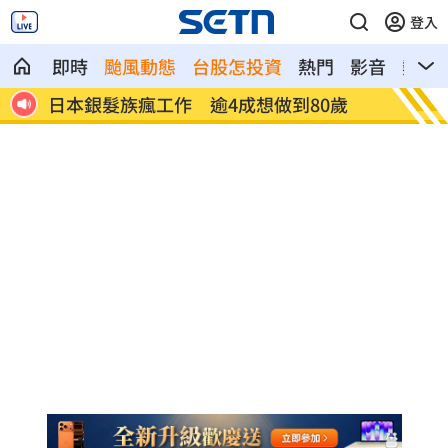
登入
即時
颱風動態
台股怎投資
熱門
影音
熱搜
0%
日本銀髮族瘋工作 逾4成想做到80歲
解散統
場