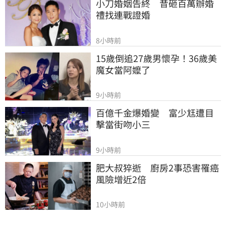
小刀婚姻告終　昔砸百萬辦婚
禮找連戰證婚
8小時前
15歲倒追27歲男懷孕！36歲美
魔女當阿嬤了
9小時前
百億千金爆婚變　富少尪遭目
擊當街吻小三
9小時前
肥大叔猝逝　廚房2事恐害罹癌
風險增近2倍
10小時前