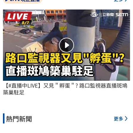
【#直播中LIVE】又見＂孵蛋＂? 路口監視器直播斑鳩
築巢駐足
熱門新聞
更多