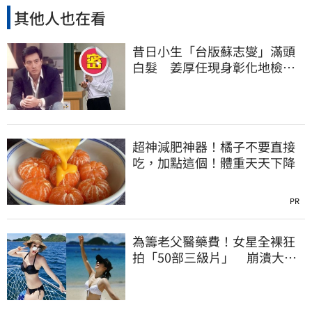
其他人也在看
昔日小生「台版蘇志燮」滿頭
白髮 姜厚任現身彰化地檢
署！
超神減肥神器！橘子不要直接
吃，加點這個！體重天天下降
PR
為籌老父醫藥費！女星全裸狂
拍「50部三級片」 崩潰大
哭：沒靈魂了