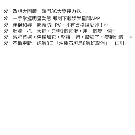
改版大回饋 熱門3C大獎接力送
一手掌握明星動態 即刻下載娛樂星聞APP
伴侶和妳一起預防HPV，才有資格說愛妳！
PR
肚腩一抓一大把，只需1個雞蛋，用一個瘦一個
PR
減肥首選，檸檬加它，堅持一週，腰細了，瘦到你懷疑
PR
人生
不斷更新／虎航8日「沖繩石垣島8航班取消」 仁川返
台班機提前1天起飛