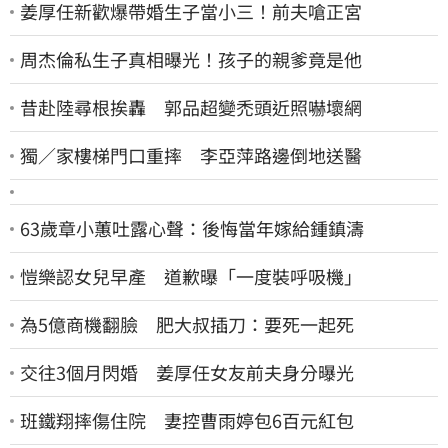
姜厚任新歡爆帶婚生子當小三！前夫嗆正宮
周杰倫私生子真相曝光！孩子的親爹竟是他
昔赴陸尋根挨轟 郭品超變禿頭近照嚇壞網
獨／家樓梯門口重摔 李亞萍路邊倒地送醫
63歲章小蕙吐露心聲：後悔當年嫁給鍾鎮濤
愷樂認女兒早產 道歉曝「一度裝呼吸機」
為5億商機翻臉 肥大叔插刀：要死一起死
交往3個月閃婚 姜厚任女友前夫身分曝光
班鐵翔摔傷住院 妻控曹雨婷包6百元紅包