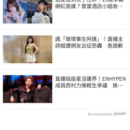
網紅是誰？曾當酒店小姐收入
破億 警方證實
諷「做壞事生阿達」！直播主
詩姐遭網友出征怒轟 急道歉
直播指追星沒邊界！ENHYPEN
成員西村力捲輕生爭議 挨
批：獨厚國外粉絲
Recommended by