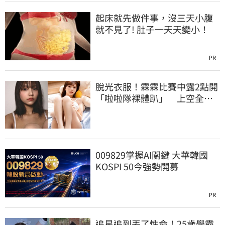
起床就先做件事，沒三天小腹
就不見了! 肚子一天天變小！
PR
脫光衣服！霖霖比賽中露2點開
「啦啦隊裸體趴」 上空全裸
被看光光
009829掌握AI關鍵 大華韓國
KOSPI 50今強勢開募
PR
追星追到丟了性命！25歲學霸