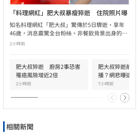
「料理網紅」肥大叔暴瘦猝逝　住院照片曝
知名料理網紅「肥大叔」驚傳於5日驟逝，享年
46歲，消息震驚全台粉絲。非餐飲背景出身的
他，憑藉親切教學與拚勁，將直播事業經營得有
2小時前
聲有色，創下年營收破億的輝煌佳績。然而粉絲
回顧其生前直播，發現他身形明顯消瘦、雙頰凹
陷，狀態顯得相當疲憊。肥大叔自2021年起頻傳
肥大叔猝逝　廚房2事恐害
肥大叔猝逝前為
健康警訊，雖曾於2022年住院開刀，但出院後仍
罹癌風險增近2倍
播？網悲曝這原
堅持返回工作崗位，直到最後一刻仍心繫直播。
2小時前
7小時前
對於肥大叔的確切死因，家屬目前尚未對外說
明。
相關新聞