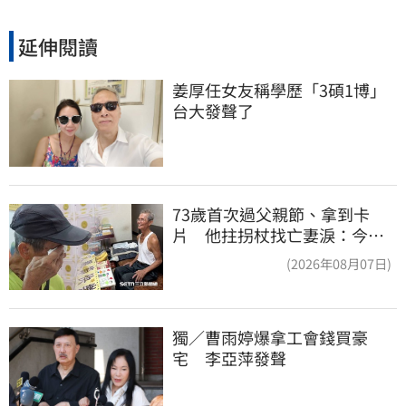
延伸閱讀
姜厚任女友稱學歷「3碩1博」 
台大發聲了
73歲首次過父親節、拿到卡
片 他拄拐杖找亡妻淚：今天
好多人來幫我慶祝
(2026年08月07日)
獨／曹雨婷爆拿工會錢買豪
宅　李亞萍發聲