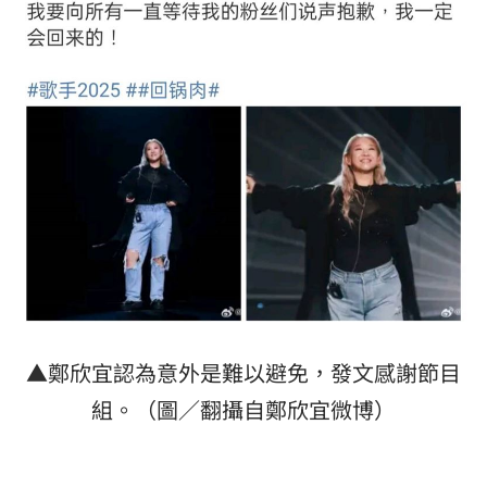
▲鄭欣宜認為意外是難以避免，發文感謝節目
組。（圖／翻攝自鄭欣宜微博）