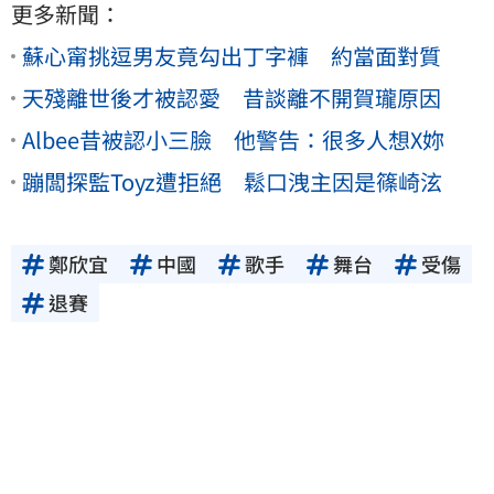
更多新聞：
蘇心甯挑逗男友竟勾出丁字褲 約當面對質
天殘離世後才被認愛 昔談離不開賀瓏原因
Albee昔被認小三臉 他警告：很多人想X妳
蹦闆探監Toyz遭拒絕 鬆口洩主因是篠崎泫
鄭欣宜
中國
歌手
舞台
受傷
退賽