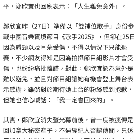
平，鄭欣宜也回應表示：「人生難免意外」。
鄭欣宜昨（27日）準備以「雙補位歌手」身份參
戰
中國
音樂實境節目《歌手2025》，但卻在25日
因為肩頸以及耳朵受傷，不得以情況下只能退
賽，不少網友得知是因為拍攝節目組影片才會受
傷，也紛紛痛批離譜，對此，鄭欣宜認為意外是
難以避免，並且對節目組讓她有機會登上
舞台
表
示感謝，雖然對於期待她上台的粉絲感到抱歉，
但她也信心喊話：「我一定會回來的」。
其實，鄭欣宜消失螢光幕前後，曾一度被瘋傳是
回加拿大秘密產子，不過經紀人否認傳聞，只透