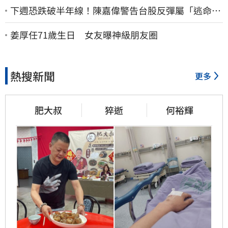
下週恐跌破半年線！陳嘉偉警告台股反彈屬「逃命
波」：空頭大屠殺剛開始
姜厚任71歲生日 女友曝神級朋友圈
熱搜新聞
更多
肥大叔
猝逝
何裕輝