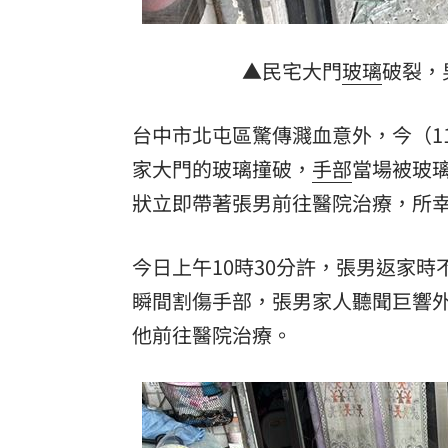
▲民宅大門
玻璃
破裂，
台中市北屯區驚傳濺血意外，今（1
家大門的玻璃撞破，
手部
當場被玻
狀立即帶著張男前往醫院治療，所
今日上午10時30分許，張男返家
瞬間割傷手部，張男家人聽聞巨響
他前往醫院治療。