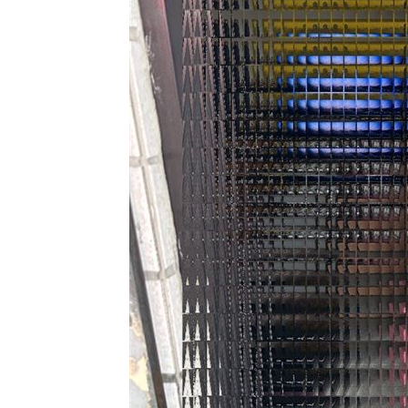
今迎立秋！「5星座、5生肖」財運旺到
白海豚恐發陸警？專家曝暴風圈觸陸2關
網紅肥大叔猝逝！網淚：一直覺得怪
06:
台灣彩券開獎直播中
20:31
LIVE三立+24小時直播
15:27
三立iNEWS新聞台線上直播
18:00
理想混蛋號召粉絲跨海追星吃美食！
18: