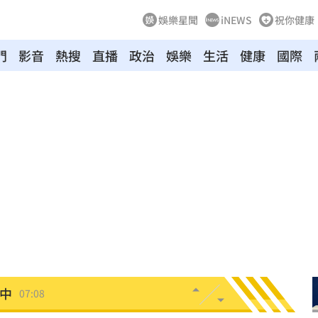
娛樂星聞
iNEWS
祝你健康
門
影音
熱搜
直播
政治
娛樂
生活
健康
國際
股
07:30
身分
07:29
翻車
07:17
險
07:13
歸
07:11
中
07:08