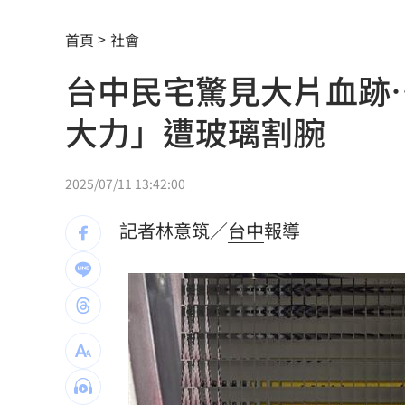
平均大賺88%！「10檔」台股老牌基金
首頁
社會
以AI對抗AI！北富銀組金融業防詐聯盟
0
台中民宅驚見大片血跡
肉搜黃爸慘了！惹毛輝達下場曝
06:54
大力」遭玻璃割腕
川普簽行政命令！限出生公民權禁生育
王凱靈堂照惹淚 竟是「送媽媽的禮物
2025/07/11 13:42:00
新／國道事故！車卡匝道…駕駛受困、
記者林意筑／
台中
報導
7縣市大雨特報開轟 白海豚減慢、雨炸
國道傳嚴重事故！2車碰撞「撇頭」3人
盤前／台指夜盤彈285點 台股拚延續反
美股多收黑！道瓊跌464點 費半小漲39