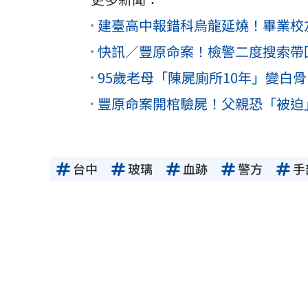
建臺高中報錯科烏龍延燒！畢業校
快訊／豐原命案！檢警二度搜索帶
95歲老母「陳屍廁所10年」變白
豐原命案開棺驗屍！父親恐「被迫
台中
玻璃
血跡
警方
手