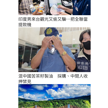
印度男來台觀光又偷又騙…把全聯當
提款機
混中國苦茶籽製油　採購、中間人收
押禁見