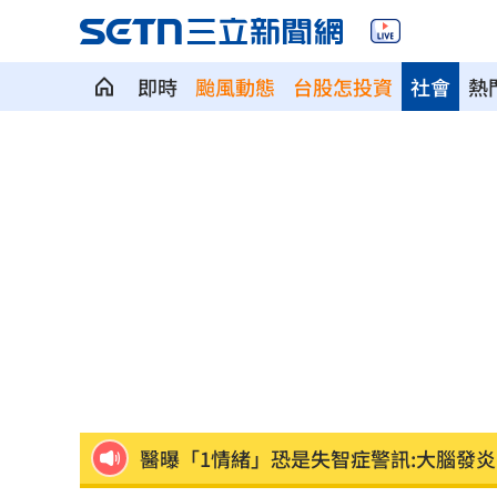
即時
颱風動態
台股怎投資
社會
熱
藍網軍講師落網！四叉貓酸爆
07:37
PCB正夯！他包下「30檔」供應鏈概念
女律師為何騙到慈濟10億？李怡貞驚揭
慈濟遭詐10億 柯文哲當年嗆陳時中慘
揭美中角力暗潮 謝金河：台灣1類人危
車界女神忍7年職場性騷！李冠儀強勢回
醫曝「1情緒」恐是失智症警訊:大腦發炎