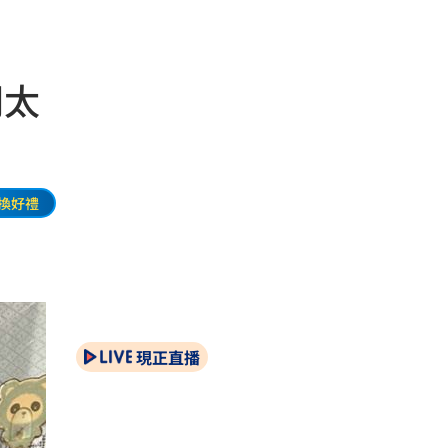
門太
換好禮
現正直播