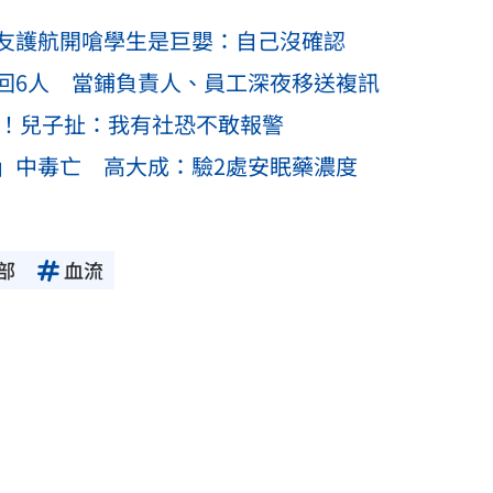
友護航開嗆學生是巨嬰：自己沒確認
回6人 當鋪負責人、員工深夜移送複訊
骨！兒子扯：我有社恐不敢報警
」中毒亡 高大成：驗2處安眠藥濃度
部
血流