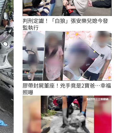
判刑定讞！「白狼」張安樂兒媳今發
監執行
膠帶封屍董座！兇手竟是2寶爸…幸福
照曝