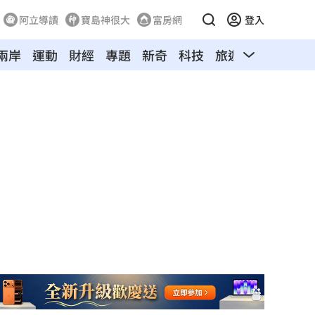
阿立導讀
寶島神很大
富房網
登入
兩岸
運動
財經
專題
新奇
科技
旅遊
汽車
寵物