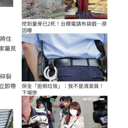
挖到童骨已2死！台積電請布袋戲…原
因曝
因將住
家屬見
璃碎裂
立即帶
保全「拒倒垃圾」：我不是清潔員！
下場慘