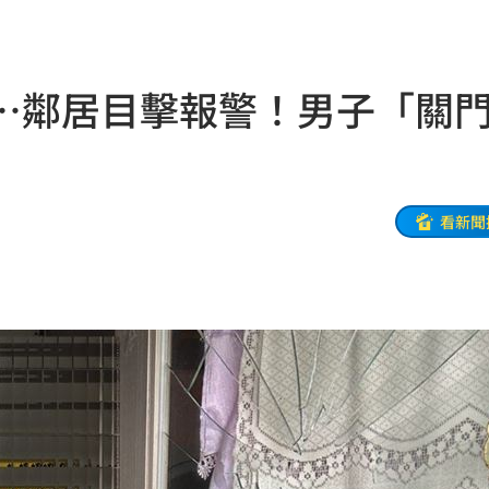
07:00
7:00
⋯鄰居目擊報警！男子「關
旅遊
06:50
」
06:41
看新聞
昏迷
06:39
3天
06:38
送醫
06:24
彈
06:21
點
06:12