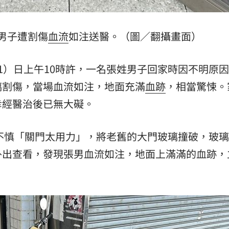
男子遭割傷
血流
如注送醫。（圖／翻攝畫面）
1）日上午10時許，一名張姓男子回家時因不明原
璃割傷，當場血流如注，地面充滿
血跡
，相當驚悚。
幸經醫治後已無大礙。
時不慎「關門太用力」，將老舊的大門玻璃撞破，玻
外出查看，發現張男血流如注，地面上滿滿的血跡，