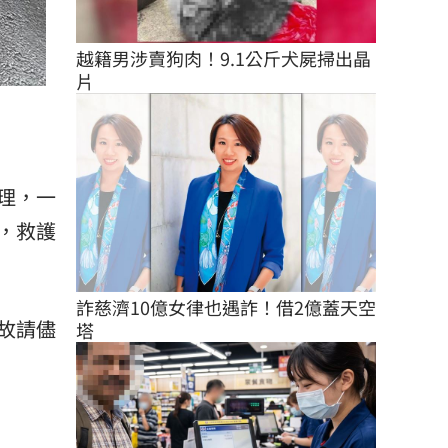
越籍男涉賣狗肉！9.1公斤犬屍掃出晶
片
理，一
，救護
詐慈濟10億女律也遇詐！借2億蓋天空
故請儘
塔