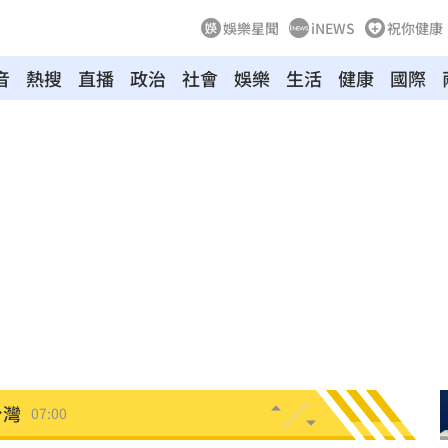
娛樂星聞
iNEWS
祝你健康
音
熱搜
直播
政治
社會
娛樂
生活
健康
國際
光
07:20
點醒
07:20
生產
07:14
協議
07:09
母告
07:08
台灣
07:00