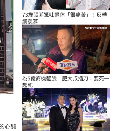
73歲張菲驚吐退休「很痛苦」！反轉
網羨慕
為5億商機翻臉　肥大叔插刀：要死一
起死
的心態