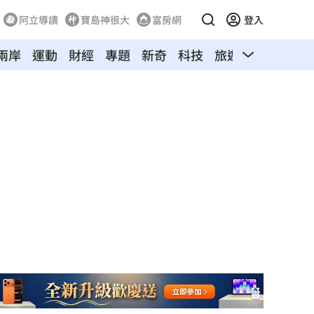
阿立導讀
寶島神很大
富房網
登入
兩岸
運動
財經
專題
新奇
科技
旅遊
汽車
寵物