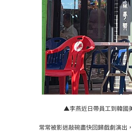
▲李燕近日帶員工到韓國美
常常被影迷敲碗盡快回歸戲劇演出