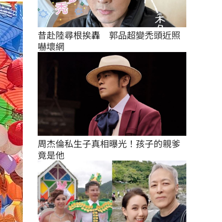
昔赴陸尋根挨轟　郭品超變禿頭近照
嚇壞網
周杰倫私生子真相曝光！孩子的親爹
竟是他