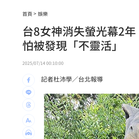
當年日本捐我AZ秘辛！他牽線揭專為台
首頁
娛樂
白海豚劇烈降雨來了 8縣市大雨特報開
台8女神消失螢光幕2
特斯拉撞12車！目擊者：賓士擋下救好
怕被發現「不靈活」
姜厚任女友「3碩1博」爆造假！本人發
慈濟遭詐10億 AIT突發文打擊詐騙網笑
2025/07/14 00:10:00
新北爆警匪追逐…轟4槍射3輪！破窗逮
記者杜沛學／台北報導
強彈千點！「18檔」收復失土台股ETF
0
7月急跌觸底 高含積這幾檔受益人激增
白海豚海警範圍擴大！最新暴風圈侵襲
慈濟遭詐10億 國民黨不認錯反嗆⋯網