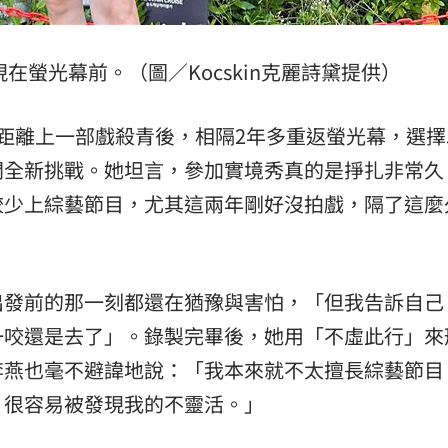
在螢光幕前。（圖／Kocskin克麗詩黛提供）
距離上一部戲殺青後，相隔2年多重返螢光幕，選擇
開全新挑戰。她坦言，參加實境秀真的是掙扎非常久
較少上綜藝節目，尤其這兩年剛好沒拍戲，隔了這麼
出發前的那一刻都還在猶豫與害怕，「但我告訴自己
一咬還是去了」。錄製完畢後，她用「不虛此行」來
李燕也毫不避諱地說：「我本來就不太擅長綜藝節目
，很容易被發現我的不靈活。」