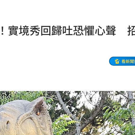
生產
06:52
炸
06:40
年！實境秀回歸吐恐懼心聲 
多人
06:37
聲了
06:33
翻
06:09
看新聞
毒駕
06:08
6:00
！
05:45
率曝
05:44
炸鍋
05:43