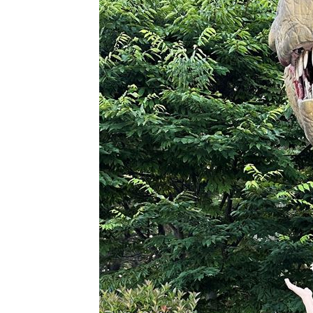
就業意外爆冷！那指漲342點 標普500
美通過制裁案！川普可課俄國商品500%
日本銀髮族瘋工作 逾4成想做到80歲
0
解散統促黨？他曝翁曉玲一招：恐白忙
台灣彩券開獎直播中
20:31
LIVE三立+24小時直播
15:27
三立iNEWS新聞台線上直播
18:00
商場戰國來臨 台中「頂奢大道」逐漸
台彩父親節推新刮刮樂千萬頭獎超「爸
「拍片人的多重宇宙」職涯論壇9/12登