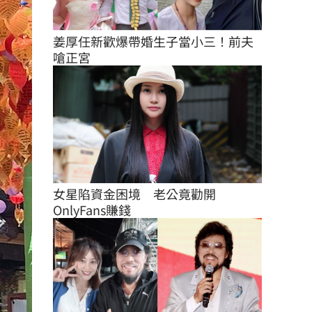
姜厚任新歡爆帶婚生子當小三！前夫
嗆正宮
女星陷資金困境　老公竟勸開
OnlyFans賺錢