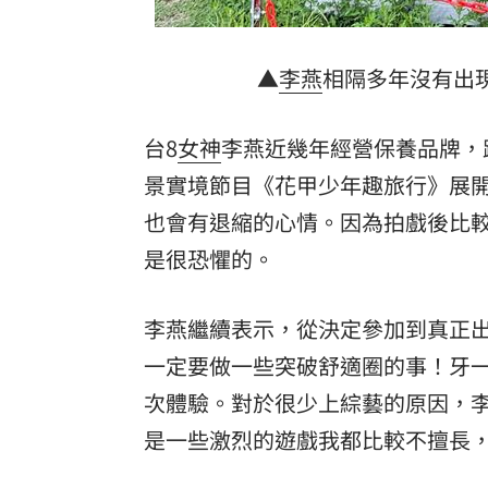
▲
李燕
相隔多年沒有出現
台8
女神
李燕近幾年經營保養品牌，
景實境節目《花甲少年趣旅行》展
也會有退縮的心情。因為拍戲後比
是很恐懼的。
李燕繼續表示，從決定參加到真正
一定要做一些突破舒適圈的事！牙
次體驗。對於很少上綜藝的原因，
是一些激烈的遊戲我都比較不擅長