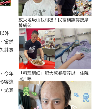
放火垃圾山找相機！民宿稱誤認按摩
棒網怒
以外
，當然
久其實
「料理網紅」肥大叔暴瘦猝逝　住院
，今年
照片曝
形容這
，尤其