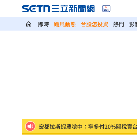
即時
颱風動態
台股怎投資
熱門
影
盤前／Fed升息警報降 台股反攻關鍵曝
廣末涼子走過低谷吐真心 被兒一句話
當年日本捐台AZ疫苗真相曝 專為台灣
美官員：伊朗與阿曼很快就荷莫茲達成
植物人妻獲賠1035萬…尪照顧她卻被岳
宏都拉斯蝦農嗆中：寧多付20%關稅賣