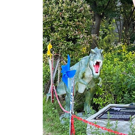
8國球員齊聚高雄 Formosa 7s掀足球
理想混蛋號召粉絲跨海追星吃美食！
18: