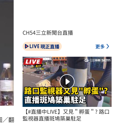
CH54三立新聞台直播
現正直播
更多
【#直播中LIVE】又見＂孵蛋＂? 路口
監視器直播斑鳩築巢駐足
圖／翻