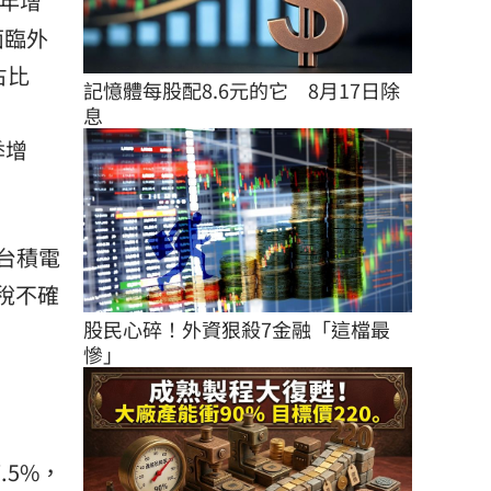
，年增
面臨外
占比
記憶體每股配8.6元的它　8月17日除
息
季增
台積電
稅不確
股民心碎！外資狠殺7金融「這檔最
慘」
.5%，