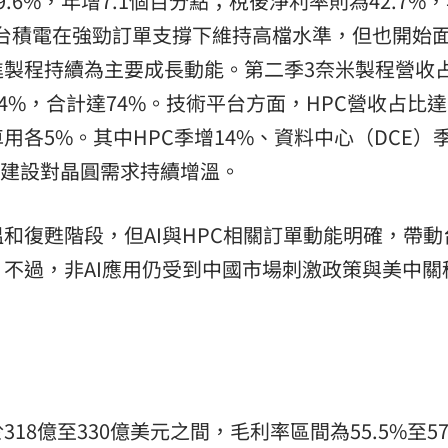
6%，年增7.1個百分點；稅後淨利率則為42.7%
，台積電在強勁訂單支撐下維持高檔水準，但也開始
進製程持續為主要成長動能。第二季3奈米製程營收
14%，合計達74%。技術平台方面，HPC營收占比達
用各5%。其中HPC季增14%、資料中心（DCE）
基礎建設對晶圓需求持續增溫。
和復甦階段，但AI與HPC相關訂單動能明確，帶動
。不過，非AI應用仍受到中國市場刺激政策與美中關
8億至330億美元之間，毛利率區間為55.5%至57