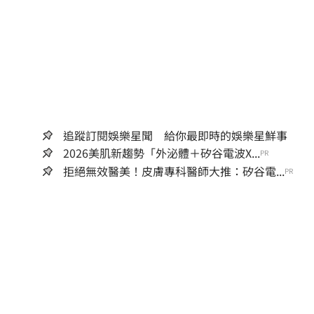
追蹤訂閱娛樂星聞 給你最即時的娛樂星鮮事
2026美肌新趨勢「外泌體＋矽谷電波X...
PR
拒絕無效醫美！皮膚專科醫師大推：矽谷電...
PR