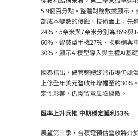
從獲利結構來看，第二季營益率達49.
5.9個百分點。整體財務數據顯示
部成本變數的侵蝕。技術面上，先
24%，5奈米與7奈米分別為36%與
60%、智慧型手機27%、物聯網與車
30%，顯示AI模型導入與主權AI
國泰指出，儘管整體終端市場仍處溫
上修全年美元營收年增幅至約30%
定性影響，仍需留意風險擴散。
匯率上升兵推 中期穩定獲利53%
展望第三季，台積電預估營收將介於31