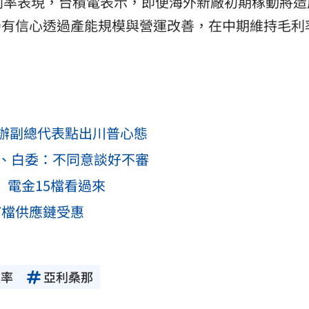
利率表現，台積電表示，即便海外新廠初期稼動將造
仍有信心透過產能規模與營運改善，在中期維持毛利
辦副總代表點出川普心態
藍、白委：不同意談好不審
 電金15檔看過來
7檔供應鏈受惠
匯率
亞利桑那