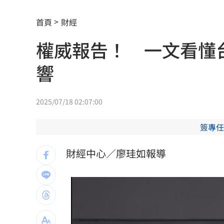
當年日本捐我AZ秘辛！他牽線揭專為台
首頁
財經
白海豚劇烈降雨來了 8縣市大雨特報開
權威報告！ 一文看懂台
特斯拉撞12車！目擊者：賓士擋下救好
響
姜厚任女友「3碩1博」爆造假！本人發
慈濟遭詐10億 AIT突發文打擊詐騙網笑
2025/07/18 02:07:00
新北爆警匪追逐…轟4槍射3輪！破窗逮
簽專任
強彈千點！「18檔」收復失土台股ETF
0
財經中心／廖珪如報導
7月急跌觸底 高含積這幾檔受益人激增
白海豚海警範圍擴大！最新暴風圈侵襲
慈濟遭詐10億 國民黨不認錯反嗆⋯網