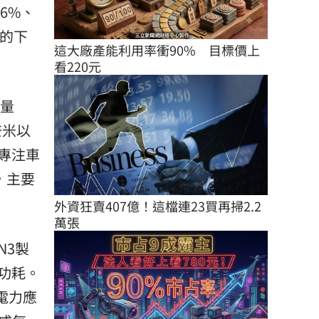
6%、
%的下
這大廠產能利用率衝90%　目標價上
看220元
底量
奈米以
專注車
，主要
外資狂賣407億！這檔連23買再掃2.2
萬張
N3製
的功耗。
電力應