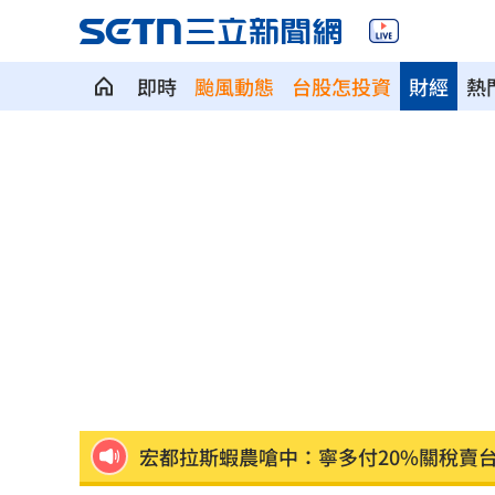
即時
颱風動態
台股怎投資
財經
熱
廣末涼子走過低谷吐真心 被兒一句話
盤前／Fed升息警報降 台股反攻關鍵曝
當年日本捐台AZ疫苗真相曝 專為台灣
美官員：伊朗與阿曼很快就荷莫茲達成
植物人妻獲賠1035萬…尪照顧她卻被岳
宏都拉斯蝦農嗆中：寧多付20%關稅賣