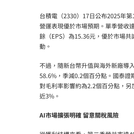
8國球員齊聚高雄 Formosa 7s掀足球
台積電（2330）17日公布2025
理想混蛋號召粉絲跨海追星吃美食！
18:
營運表現優於市場預期。單季營收達9,
餘（EPS）為15.36元，優於市場
動。
不過，隨新台幣升值與海外新廠導
58.6%，季減0.2個百分點。國泰
對毛利率影響約為2.2個百分點，另
近3%。
AI市場擴張明確 留意關稅風險