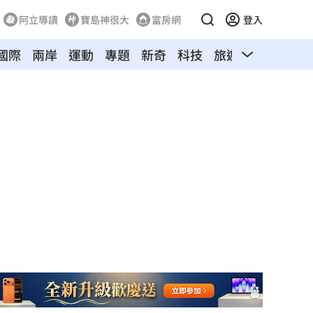
阿立導讀
寶島神很大
富房網
登入
國際
兩岸
運動
專題
新奇
科技
旅遊
汽車
寵物