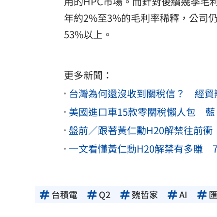
用的HPC市場。而針對後續幾季毛
年約2%至3%的毛利率稀釋，公司
53%以上。
更多新聞：
台灣為何還沒收到關稅信？ 經貿
美國進口車15款零關稅懶人包 
盤前／跟著黃仁勳H20解禁往前衝
一文看懂黃仁勳H20解禁有多賺 
台積電
Q2
魏哲家
AI