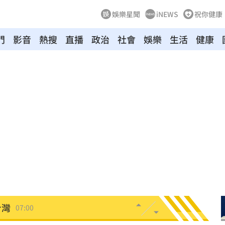
娛樂星聞
iNEWS
祝你健康
門
影音
熱搜
直播
政治
社會
娛樂
生活
健康
點醒
07:20
光
07:20
生產
07:14
協議
07:09
母告
07:08
台灣
07:00