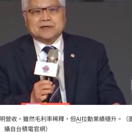
新高
05:23
關稅
05:13
5:05
一場
04:58
成形
12:00
」氣
12:00
明營收。雖然毛利率稀釋，但
AI
拉動業績穩升。（
攝自台積電官網）
場！
10:30