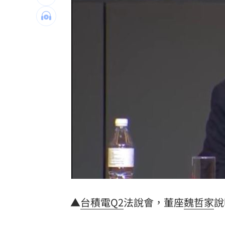
就業意外爆冷！那指漲342點 標普500
美通過制裁案！川普可課俄國商品500%
日本銀髮族瘋工作 逾4成想做到80歲
0
解散統促黨？他曝翁曉玲一招：恐白忙
台灣彩券開獎直播中
20:31
LIVE三立+24小時直播
15:27
三立iNEWS新聞台線上直播
18:00
商場戰國來臨 台中「頂奢大道」逐漸
台彩父親節推新刮刮樂千萬頭獎超「爸
▲
台積電
Q2
法說會，董座
魏哲家
說
「拍片人的多重宇宙」職涯論壇9/12登