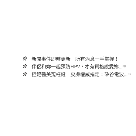
新聞事件即時更新 所有消息一手掌握！
伴侶和妳一起預防HPV，才有資格說愛妳...
PR
拒絕醫美冤枉錢！皮膚權威指定：矽谷電波...
PR