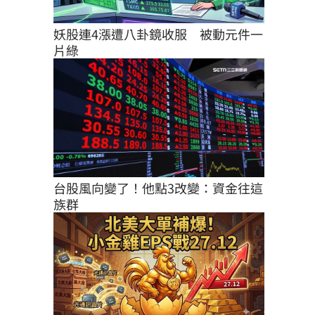
妖股連4漲遭八卦鏡收服　被動元件一
片綠
台股風向變了！他點3改變：資金往這
族群