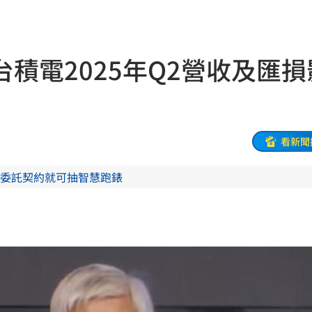
生產
06:52
炸
06:40
積電2025年Q2營收及匯損
多人
06:37
聲了
06:33
翻
06:09
看新聞
毒駕
06:08
委託契約就可抽智慧跑錶
6:00
！
05:45
率曝
05:44
炸鍋
05:43