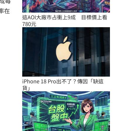
成每
率在
這AOI大廠市占衝上9成　目標價上看
780元
iPhone 18 Pro出不了？傳因「缺這
貨」