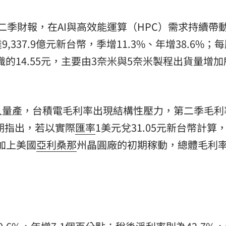
熱潮
10:00
年第二季財報，在AI與高效能運算（HPC）需求持續帶
15
337.9億元新台幣，季增11.3%、年增38.6%；
共識的14.55元，主要由3奈米與5奈米製程出貨量增
入量產，台積電毛利率出現結構性壓力，第二季毛利
證期指出，若以實際
匯率
1美元兌31.05元新台幣計算
加上美國
亞利桑那
州晶圓廠的初期稼動，總體毛利