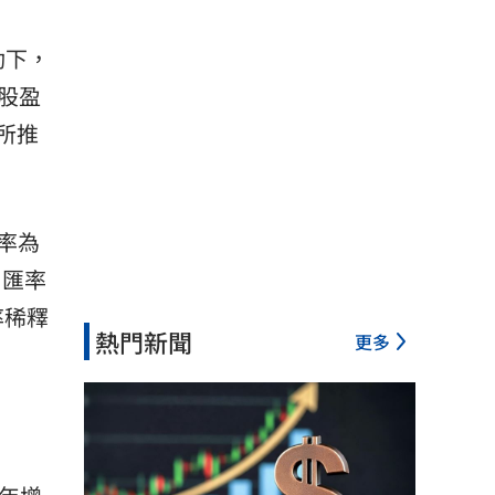
動下，
每股盈
加所推
率為
，匯率
率稀釋
熱門新聞
更多