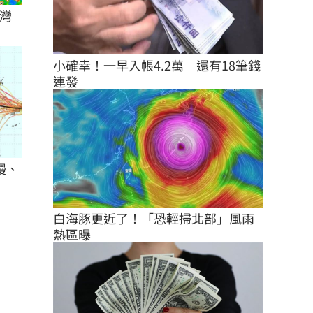
灣
小確幸！一早入帳4.2萬　還有18筆錢
連發
慢、
白海豚更近了！「恐輕掃北部」風雨
熱區曝