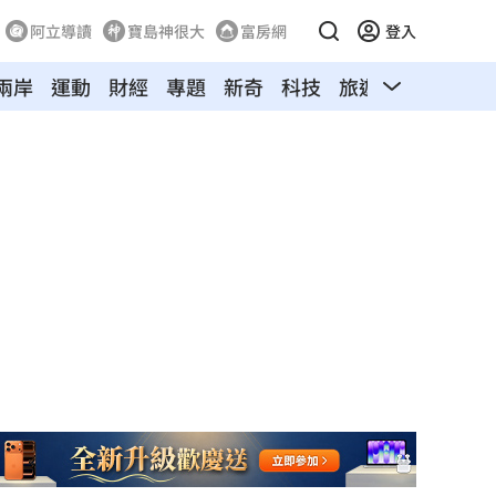
阿立導讀
寶島神很大
富房網
登入
兩岸
運動
財經
專題
新奇
科技
旅遊
汽車
寵物