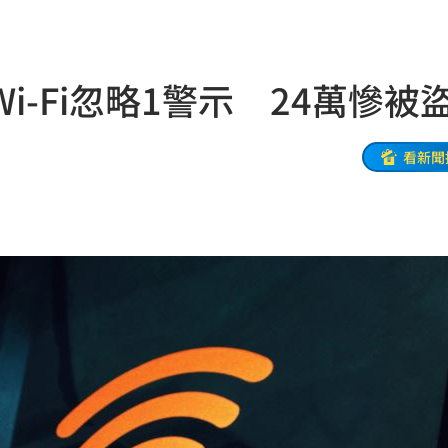
關
11:39
寵粉
11:39
-Fi忽略1警示 24萬慘被
道歉
11:36
襲臀
11:36
看新聞
綠
11:35
次看
11:33
偵訊
11:33