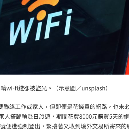
成形
12:00
場！
10:30
熱潮
10:00
15
郵輪
wi-fi
錢卻被盜光。（示意圖／unsplash）
i以便聯絡工作或家人，但即便是花錢買的網路，也未
家人搭郵輪赴日旅遊，期間花費8000元購買5天的
l帳號便遭強制登出，緊接著又收到境外交易所寄來的