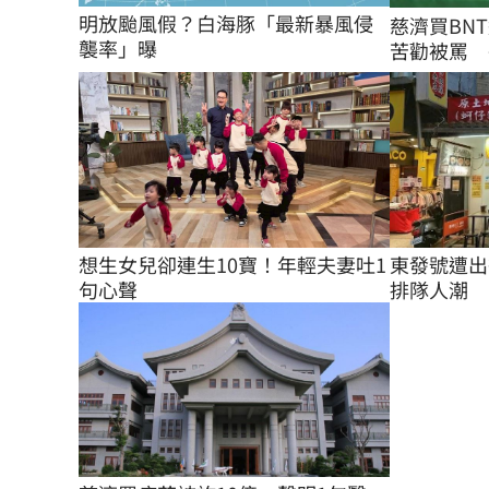
明放颱風假？白海豚「最新暴風侵
慈濟買BN
襲率」曝
苦勸被罵 醫
東發號遭出
想生女兒卻連生10寶！年輕夫妻吐1
排隊人潮
句心聲