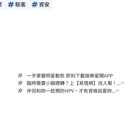
幣
駭客
資安
一手掌握明星動態 即刻下載娛樂星聞APP
臨時需要小額週轉？上【易借網】找人幫！...
PR
伴侶和妳一起預防HPV，才有資格說愛妳...
PR