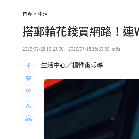
吳子嘉斷言傅崐萁下場：早晚被抓進去
首頁
生活
姐夫AKIRA抵台 蹲身陪自拍、簽名超
搭郵輪花錢買網路！連Wi
昔嗆擋疫苗！慈濟遭詐10億 國民黨拒
假借無塵室走道窄 工程師屢對女同事
2025/07/18 15:23:00
2025/07/18 18:30:59
更新
妖股連4漲遭八卦鏡收服 被動元件一片
生活中心／楊惟甯報導
9/7充公！5張千萬發票沒人領 地點一
兆基債務風暴！檢調搜索 前董座帶回
台灣彩券開獎直播中
20:31
LIVE三立+24小時直播
15:27
三立iNEWS新聞台線上直播
18:00