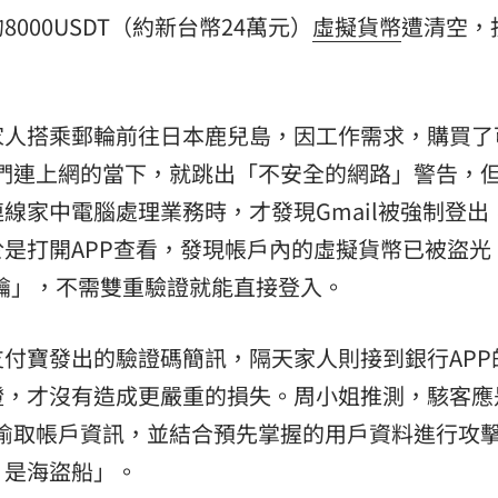
000USDT（約新台幣24萬元）
虛擬貨幣
遭清空，
家人搭乘郵輪前往日本鹿兒島，因工作需求，購買了
在他們連上網的當下，就跳出「不安全的網路」警告，
線家中電腦處理業務時，才發現Gmail被強制登出
是打開APP查看，發現帳戶內的虛擬貨幣已被盜光
鑰」，不需雙重驗證就能直接登入。
付寶發出的驗證碼簡訊，隔天家人則接到銀行APP
證，才沒有造成更嚴重的損失。周小姐推測，駭客應
軟體偷取帳戶資訊，並結合預先掌握的用戶資料進行攻
，是海盜船」。