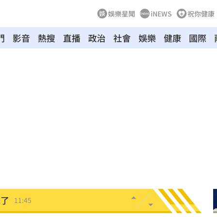
娛樂星聞
iNEWS
祝你健康
台灣
12:01
門
影音
熱搜
直播
政治
社會
娛樂
健康
國際
直播
12:01
道歉
11:55
規
11:50
是他
11:50
心聲
11:50
11:46
光了
11:45
捐款
11:45