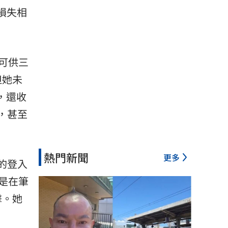
損失相
可供三
但她未
，還收
，甚至
熱門新聞
更多
的登入
是在筆
擊。她