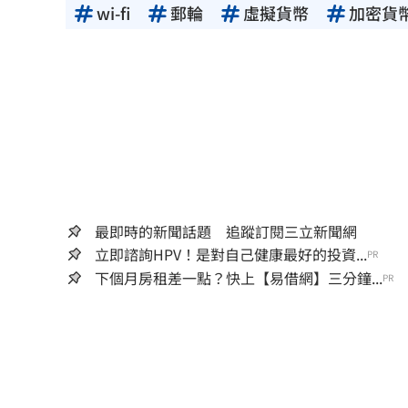
wi-fi
郵輪
虛擬貨幣
加密貨
最即時的新聞話題 追蹤訂閱三立新聞網
立即諮詢HPV！是對自己健康最好的投資...
PR
下個月房租差一點？快上【易借網】三分鐘...
PR