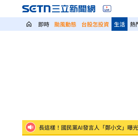
白海豚短暫回血！暴風圈「這天」擦過
即時
颱風動態
台股怎投資
生活
熱
肥大叔真正死因疑曝光！氣色超差還開
賴瑞隆轟柯志恩詐騙幫兇：應向陳時中
警報一響秒空城！高雄演習畫面曝…0違
周杰倫私生子真相曝光！孩子的親爹竟
慈濟買疫苗遭騙 石崇良吐被抹黑阻擋
多檔主動式ETF慘跌 專家指出四個陷阱
長這樣！國民黨AI發言人「鄭小文」曝
慈濟10.6億疫苗服務費爆詐騙 他質疑