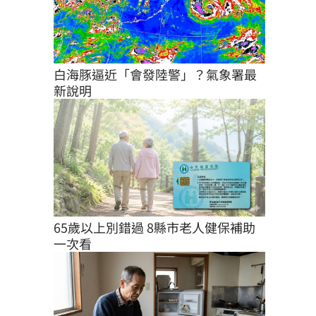
白海豚逼近「會發陸警」？氣象署最
新說明
65歲以上別錯過 8縣市老人健保補助
一次看