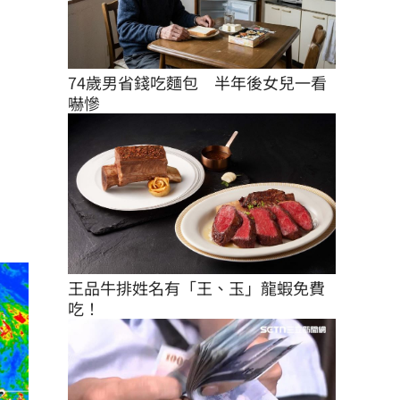
74歲男省錢吃麵包　半年後女兒一看
嚇慘
王品牛排姓名有「王、玉」龍蝦免費
吃！