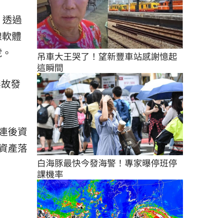
，透過
線軟體
號。
吊車大王哭了！望新豐車站感謝憶起
這瞬間
無故發
連後資
資產落
白海豚最快今發海警！專家曝停班停
課機率