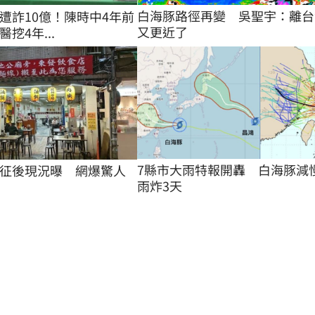
白海豚路徑再變　吳聖宇：離台
T遭詐10億！陳時中4年前
又更近了
挖4年...
7縣市大雨特報開轟　白海豚減
征後現況曝　網爆驚人
雨炸3天