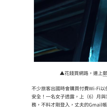
商場戰國來臨 台中「頂奢大道」逐漸
「拍片人的多重宇宙」職涯論壇9/12登
8國球員齊聚高雄 Formosa 7s掀足球
理想混蛋號召粉絲跨海追星吃美食！
18:
▲花錢買網路，連上
不少旅客出國時會購買付費Wi-F
安全！一名女子透露，上（6）月與
務，不料才剛登入，丈夫的Gmai