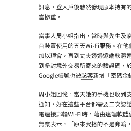
訊息，登入戶後赫然發現原本持有的8
當慘重。
當事人周小姐指出，當時與先生及
台裝置使用的五天Wi-Fi服務。
加以理會，直到丈夫透過遠端軟體連
到多封境外交易所寄來的驗證碼，於
Google帳號也被
駭客
新增「密碼金
周小姐回憶，當天她的手機也收到支
通知，好在這些平台都需要二次認
電連接郵輪Wi-Fi時，藉由遠端
無奈表示，「原來我搭的不是郵輪