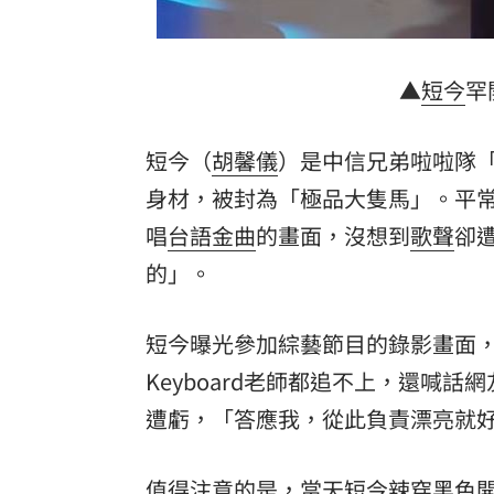
▲
短今
罕
短今（
胡馨儀
）是中信兄弟啦啦隊「Pa
身材
，被封為「極品大隻馬」。平常
唱
台語
金曲
的畫面，沒想到
歌聲
卻
的」。
短今曝光參加綜藝節目的錄影畫面
Keyboard老師都追不上，還喊
遭虧，「答應我，從此負責漂亮就
值得注意的是，當天短今辣穿黑色