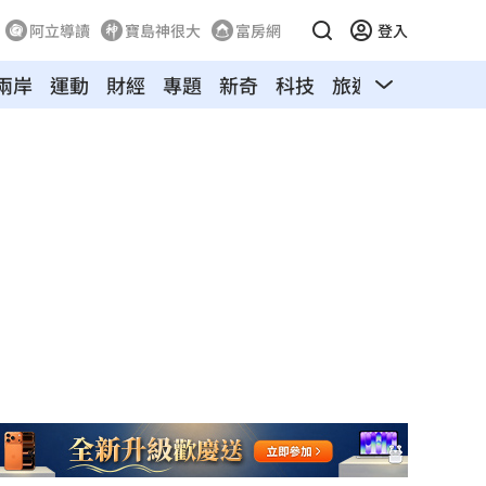
阿立導讀
寶島神很大
富房網
登入
兩岸
運動
財經
專題
新奇
科技
旅遊
汽車
寵物