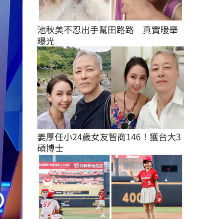
池秋美不忍出手幫田路路　真實暖舉
曝光
姜厚任小24歲女友智商146！獲台大3
碩博士