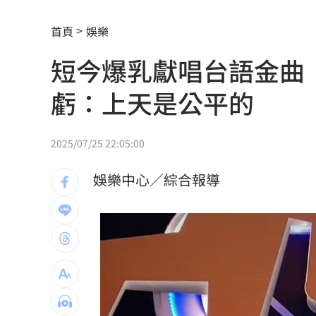
這大廠三支柱到位 全年EPS上看5.68元
首頁
娛樂
慈濟買BNT被詐10億！藍昔嗆擋疫苗網
短今爆乳獻唱台語金曲
它躋身美禁令受惠者 上半年EPS衝2.5
虧：上天是公平的
高溫重創雞蛋產量 最快要等到9月才回
7月營收寫同期次高 聯寶訂單看到2027
2025/07/25 22:05:00
台股收復44000點大關 2關鍵看AI產業
娛樂中心／綜合報導
他見搶案挺身相救遭圍毆亡！嫌犯最小1
扣款人數狂增4成 國泰小龍基金布局曝
車是我的、油也是我的 睡車竟被收住
24歲存款破百萬！她公開致富關鍵：超