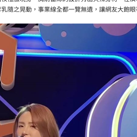
雪乳隨之晃動，事業線全都一覽無遺，讓網友大飽眼