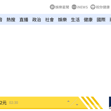
娛樂星聞
iNEWS
祝你健康
音
熱搜
直播
政治
社會
娛樂
生活
健康
國際
驗！
04:02
03:57
03:10
來襲
03:04
2元
02:30
相
02:10