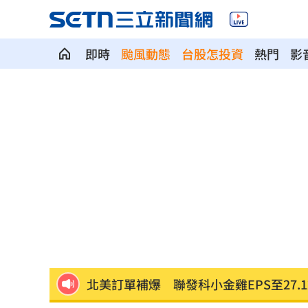
即時
颱風動態
台股怎投資
熱門
影
瞄準胃癌新療法 醣聯啟動一期臨床試
到了機場才知出不去！中國爆鎖國新法
7年前遭譏傻逼！他逆襲超車中國前首富
女兒一句話 兩老退休生活全變調
03:05
記憶體產能全被大廠包下 驚人漲價潮
北美訂單補爆 聯發科小金雞EPS至27.1
AI和你讀的不同！實測《時代》驚揭1真