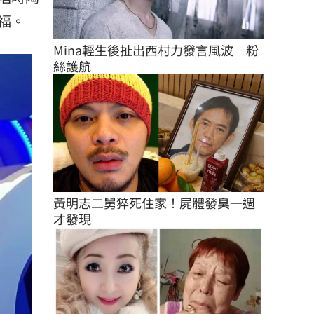
福。
Mina輕生後扯出西村力發言風波　粉
絲護航
黃明志二舅猝死住家！屍體發臭一週
才發現