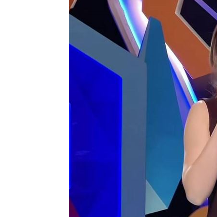
這大廠產能利用率衝90% 目標價上看2
埃及知名女星涉毒被判死 引發社會震
桃園聯隊奪世界青棒亞軍 張善政接機
台灣彩券開獎直播中
20:31
LIVE三立+24小時直播
15:27
三立iNEWS新聞台線上直播
18:00
理想混蛋號召粉絲跨海追星吃美食！
18: