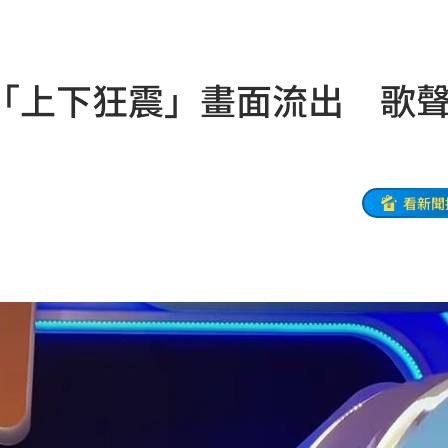
02:00
朝聖
01:35
「上下狂震」畫面流出 歌
8元
01:30
穩
01:26
年
01:20
看新聞
發展
01:13
2歲
01:10
光
01:05
宿費
01:04
孝順
01:02