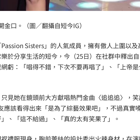
開金口。（圖／翻攝自短今IG）
ssion Sisters」的人氣成員，擁有傲人上圍以
樂於分享生活的短今，今（25日）在社群中釋出自
遭網虧：「唱得不錯，下次不要再唱了」、「上帝是
，只見她在鏡頭前大方獻唱熱門金曲〈追追追〉，笑
話網友應該看得出來「是為了綜藝效果吧」，不過真實
好」、「這不給過」、「真的太有笑果了」。
開衩禮服現身，胸前蕾絲的設計秀出火辣身材，在演