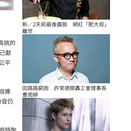
新／2天前最後露臉　網紅「肥大叔」
離世
及高挑的
己獻
公平
田路路窮困　許常德開轟工會理事長
說連
曹雨婷
嗓音仍
唱時陶