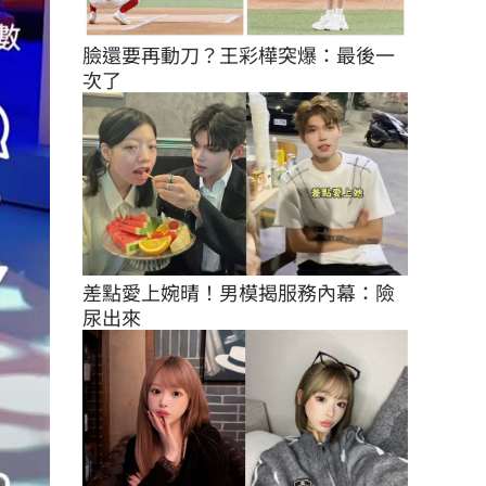
臉還要再動刀？王彩樺突爆：最後一
次了
差點愛上婉晴！男模揭服務內幕：險
尿出來