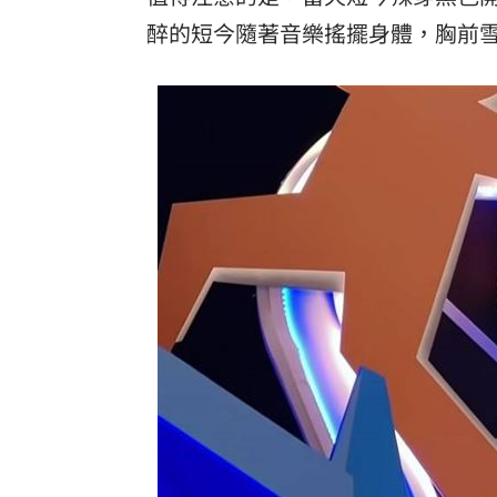
醉的短今隨著音樂搖擺身體，胸前