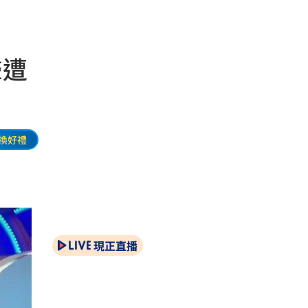
聲遭
換好禮
現正直播