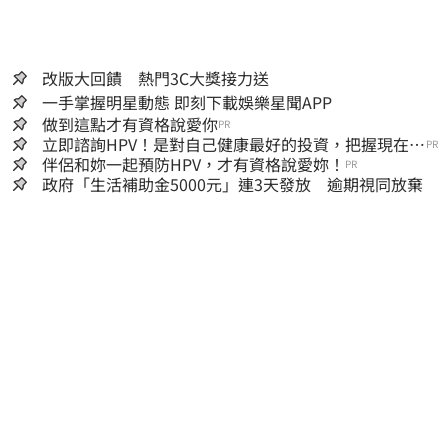
改版大回饋 熱門3C大獎接力送
一手掌握明星動態 即刻下載娛樂星聞APP
做到這點才有資格說愛你
PR
立即諮詢HPV！是對自己健康最好的投資，把握現在不
PR
嫌晚！
伴侶和妳一起預防HPV，才有資格說愛妳！
PR
政府「生活補助金5000元」連3天發放 逾期視同放棄