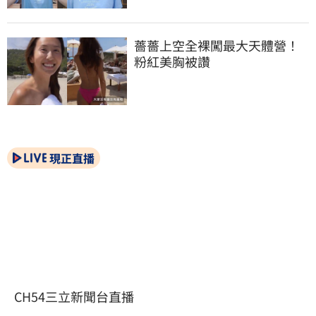
薔薔上空全裸闖最大天體營！
粉紅美胸被讚
現正直播
CH54三立新聞台直播