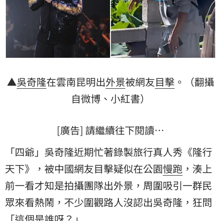
▲
吳奇隆
在雲南昆明出
外景
被網友
目擊
。（翻攝
自微博、小紅書）
[廣告] 請繼續往下閱讀…
「四爺」吳奇隆近期忙著錄製旅行真人秀《隆行
天下》，被中國網友目擊疑似在公園
慢跑
，湊上
前一看才知是拍攝團隊出外景，周圍吸引一群民
眾來看熱鬧，不少圍觀路人沒認出吳奇隆，狂問
「這個是誰呀？」