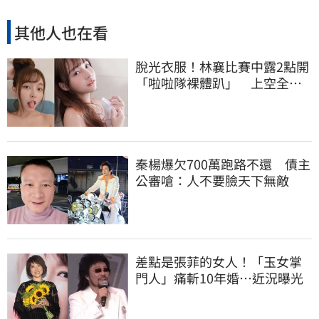
其他人也在看
脫光衣服！林襄比賽中露2點開
「啦啦隊裸體趴」 上空全裸
被看光光
秦楊爆欠700萬跑路不還 債主
公審嗆：人不要臉天下無敵
差點是張菲的女人！「玉女掌
門人」痛斬10年婚…近況曝光