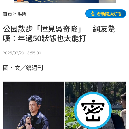
首頁
娛樂
看新聞換好禮
公園散步「撞見吳奇隆」 網友驚
嘆：年過50狀態也太能打
2025/07/29 18:55:00
圖、文／鏡週刊