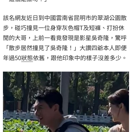
該名網友近日到中國雲南省昆明市的翠湖公園散
步，碰巧撞見一位身穿灰色帽T及短褲、打扮休
閒的大哥，上前一看竟發現是影星吳奇隆，驚呼
「散步居然撞見了吳奇隆！」大讚四爺本人即便
年過50
狀態
依舊，跟他印象中的樣子沒差多少。