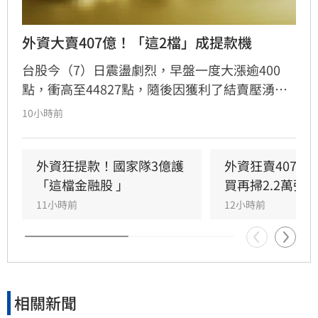
外資大賣407億！「這2檔」成提款機
台股今（7）日震盪劇烈，早盤一度大漲逾400
點，衝高至44827點，隨後因獲利了結賣壓湧
現，指數翻黑收在44225.91點，下跌170.79點，
10小時前
成交量達8207億元。三大法人合計賣超442.44億
元，其中外資終結連兩日買超，轉為賣超407.16
億元，大舉減碼群創與華邦電，長榮航則獲外資
外資狂提款！國家隊3億護
外資狂賣407億
青睞成為買超冠軍。市場多空在季線壓力區拉
「這檔金融股 」
買再掃2.2萬張
鋸，投資人需密切留意後續外資操作動向與資金
11小時前
12小時前
流向，短線獲利回吐賣壓是否持續，將成為影響
大盤後市走勢的關鍵指標。
相關新聞