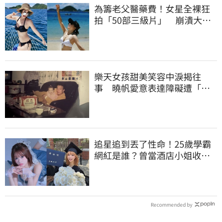
為籌老父醫藥費！女星全裸狂
拍「50部三級片」 崩潰大
哭：沒靈魂了
樂天女孩甜美笑容中淚揭往
事 曉帆愛意表達障礙遭「粉
紅父愛」重擊
追星追到丟了性命！25歲學霸
網紅是誰？曾當酒店小姐收入
破億 警方證實
Recommended by