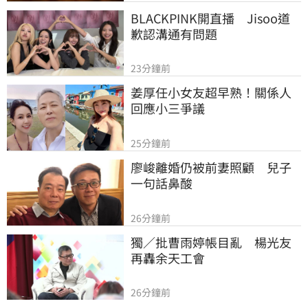
BLACKPINK開直播　Jisoo道
歉認溝通有問題
23分鐘前
姜厚任小女友超早熟！關係人
回應小三爭議
25分鐘前
廖峻離婚仍被前妻照顧　兒子
一句話鼻酸
26分鐘前
獨／批曹雨婷帳目亂　楊光友
再轟余天工會
26分鐘前