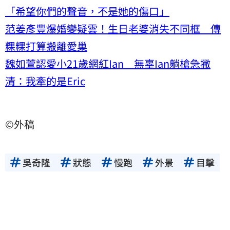
「希望你們的聲音，不是她的傷口」
范姜彥豐爆婚變疑雲！生日老婆消失不同框 傳
粿粿打算搬離愛巢
魏如萱認愛小21歲網紅Ian 無辜Ian躺槍急撇
清：我牽的是Eric
©外稿
吳奇隆
狀態
慢跑
外景
目擊