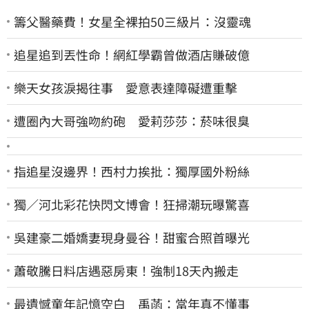
籌父醫藥費！女星全裸拍50三級片：沒靈魂
追星追到丟性命！網紅學霸曾做酒店賺破億
樂天女孩淚揭往事 愛意表達障礙遭重擊
遭圈內大哥強吻約砲 愛莉莎莎：菸味很臭
指追星沒邊界！西村力挨批：獨厚國外粉絲
獨／河北彩花快閃文博會！狂掃潮玩曝驚喜
吳建豪二婚嬌妻現身曼谷！甜蜜合照首曝光
蕭敬騰日料店遇惡房東！強制18天內搬走
最遺憾童年記憶空白 禹菡：當年真不懂事