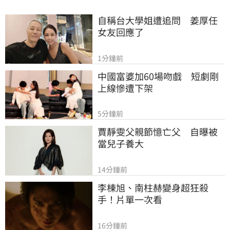
自稱台大學姐遭追問　姜厚任
女友回應了
1分鐘前
中國富婆加60場吻戲　短劇剛
上線慘遭下架
5分鐘前
賈靜雯父親節憶亡父　自曝被
當兒子養大
14分鐘前
李棟旭、南柱赫變身超狂殺
手！片單一次看
16分鐘前