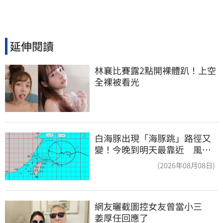
延伸閱讀
林襄比賽露2點開裸體趴！上空
全裸被看光
白海豚出現「海豚跳」路徑又
變！今晚到明天最靠近 風雨
搖滾區曝光
(2026年08月08日)
網友曬截圖控女友曾當小三　
姜厚任回應了