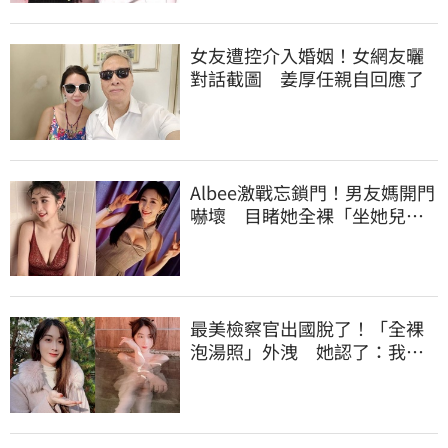
女友遭控介入婚姻！女網友曬
對話截圖 姜厚任親自回應了
Albee激戰忘鎖門！男友媽開門
嚇壞 目睹她全裸「坐她兒子
身上」
最美檢察官出國脫了！「全裸
泡湯照」外洩 她認了：我一
大突破