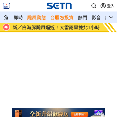
登入
即時
颱風動態
台股怎投資
熱門
影音
熱搜
養大
新／白海豚颱風逼近！大雷雨轟雙北1小時
李棟旭
看